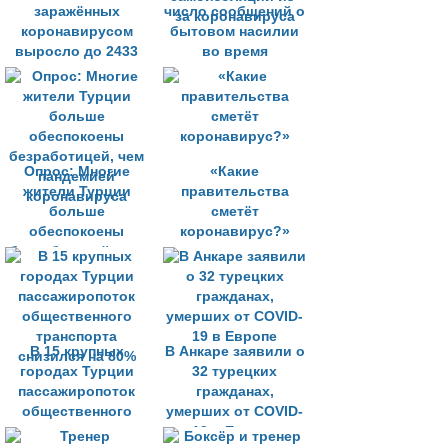
заражённых
число сообщений о
коронавирусом
бытовом насилии
выросло до 2433
во время
самоизоляции из-
за коронавируса
Опрос: Многие
«Какие
жители Турции
правительства
больше
сметёт
обеспокоены
коронавирус?»
безработицей, чем
пандемией
коронавируса
В 15 крупных
В Анкаре заявили о
городах Турции
32 турецких
пассажиропоток
гражданах,
общественного
умерших от COVID-
транспорта
19 в Европе