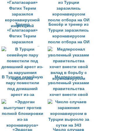
снизился на 80%
Тренер
Боксёр и тренер из
«Галатасарая»
Турции заразились
Фатих Терим
коронавирусом
заразился
после отбора на ОИ
коронавирусной
инфекцией
В Турции семейную
Медперсонал
пару поместили
уволенный указами
под домашний
правительства
арест из-за
хочет внести свой
нарушения
вклад в борьбу с
карантина
коронавирусом
«Эрдоган
Число случаев