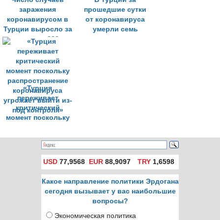
заражения
прошедшие сутки
коронавирусом в
от коронавируса
Турции выросло за
умерли семь
сутки на 293
человек
«Турция
переживает
критический
момент поскольку
распространение
коронавируса
угрожает выйти из-
под контроля»
USD
77,9568
EUR
88,9097
TRY
1,6598
Какое направление политики Эрдогана
сегодня вызывает у вас наибольшие
вопросы?
Экономическая политика