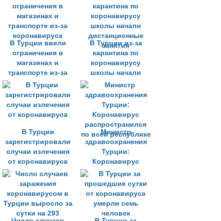
экономики от
негативного
воздействия
коронавируса
В Турции ввели
В Турции из-за
ограничения в
карантина по
магазинах и
коронавирусу
транспорте из-за
школы начали
коронавируса
дистанционные
занятия
В Турции
Министр
зарегистрировали
здравоохранения
случаи излечения
Турции:
от коронавируса
Коронавирус
распространился
по всей республике
Число случаев
В Турции за