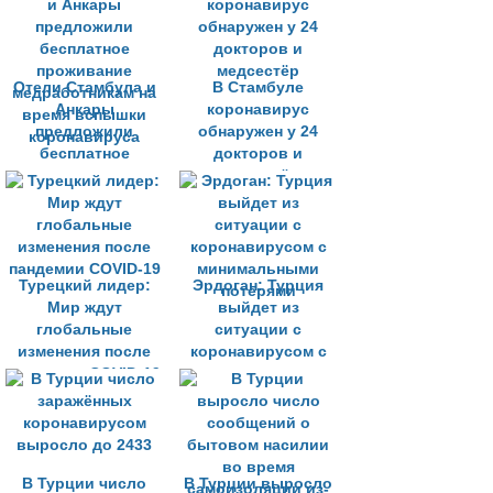
коронавирусом
Отели Стамбула и
В Стамбуле
Анкары
коронавирус
предложили
обнаружен у 24
бесплатное
докторов и
проживание
медсестёр
медработникам на
время вспышки
коронавируса
Турецкий лидер:
Эрдоган: Турция
Мир ждут
выйдет из
глобальные
ситуации с
изменения после
коронавирусом с
пандемии COVID-19
минимальными
потерями
В Турции число
В Турции выросло