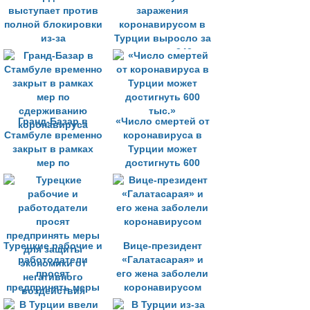
выступает против
заражения
полной блокировки
коронавирусом в
из-за
Турции выросло за
коронавируса»
сутки на 343
Гранд-Базар в
«Число смертей от
Стамбуле временно
коронавируса в
закрыт в рамках
Турции может
мер по
достигнуть 600
сдерживанию
тыс.»
коронавируса
Турецкие рабочие и
Вице-президент
работодатели
«Галатасарая» и
просят
его жена заболели
предпринять меры
коронавирусом
для защиты