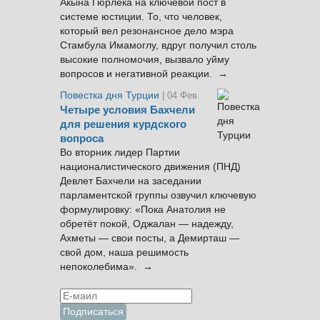
Акына Гюрлека на ключевой пост в
системе юстиции. То, что человек,
который вел резонансное дело мэра
Стамбула Имамоглу, вдруг получил столь
высокие полномочия, вызвало уйму
вопросов и негативной реакции. →
Повестка дня Турции
| 04 Фев.
Четыре условия Бахчели
для решения курдского
вопроса
Во вторник лидер Партии
националистического движения (ПНД)
Девлет Бахчели на заседании
парламентской группы озвучил ключевую
формулировку: «Пока Анатолия не
обретёт покой, Оджалан — надежду,
Ахметы — свои посты, а Демирташ —
свой дом, наша решимость
непоколебима». →