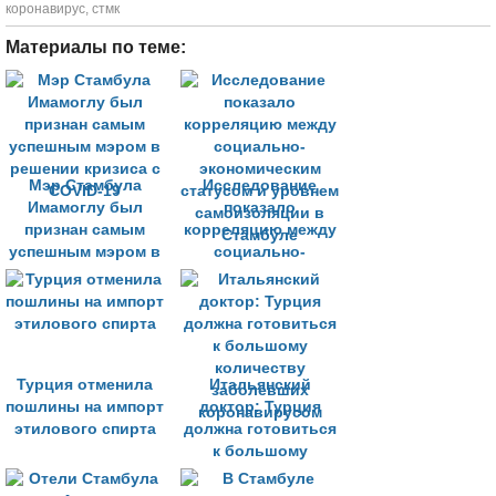
коронавирус
,
стмк
Материалы по теме:
Мэр Стамбула
Исследование
Имамоглу был
показало
признан самым
корреляцию между
успешным мэром в
социально-
решении кризиса с
экономическим
COVID-19
статусом и уровнем
самоизоляции в
Стамбуле
Турция отменила
Итальянский
пошлины на импорт
доктор: Турция
этилового спирта
должна готовиться
к большому
количеству
заболевших