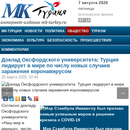
7 августа 2026
пятница
московское время
07:13
МК-Турция
МК-ТУРЦИЯ
НОВОСТИ
ПОЛИТИКА
ОБЩЕСТВО
ТУРИЗМ
ЭКОНОМИКА
КУЛЬТУРА
БЕЗОПАСНОСТЬ
ПРОИСШЕСТВИЯ
КОММЕНТАРИИ
Доклад Оксфордского университета: Турция
лидирует в мире по числу новых случаев
заражения коронавирусом
25 марта 2020, 10:44
←
→
Согласно докладу
Оксфордского
университета
«Наш мир в
данных», число
Мэр Стамбула Имамоглу был признан