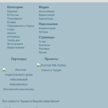
Категории
Медиа
Евразия
Фотогалерея
В России
Видеогалеря
Популярное
Карикатуры
В мире
Персоналии
Образование и Наука
Комментарии
Спорт
Авторы
Анализ
Интервью
Cтраницы
Злоба дня
О нас
Фотогалерея
Контакты
Видеогалерея
Реклама
Архив
Партнеры
Проекты
Новости Турции
Московский комсомолец
Все новости Турции в Вашем смартфоне!