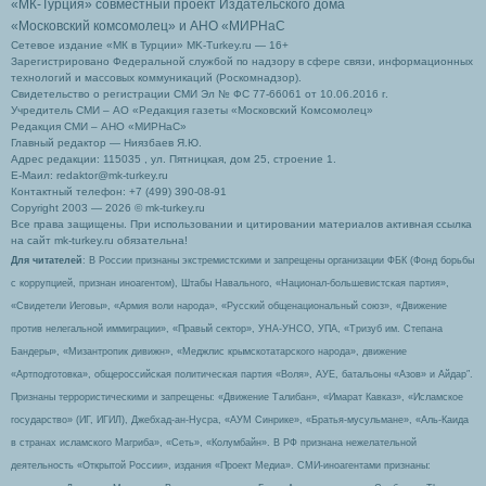
«МК-Турция» совместный проект Издательского дома
«Московский комсомолец»
и АНО «МИРНаС
Сетевое издание «МК в Турции» MK-Turkey.ru — 16+
Зарегистрировано Федеральной службой по надзору в сфере связи, информационных
технологий и массовых коммуникаций (Роскомнадзор).
Свидетельство о регистрации СМИ Эл № ФС 77-66061 от 10.06.2016 г.
Учредитель СМИ – АО «Редакция газеты «Московский Комсомолец»
Редакция СМИ – АНО «МИРНаС»
Главный редактор — Ниязбаев Я.Ю.
Адрес редакции: 115035 , ул. Пятницкая, дом 25, строение 1.
Е-Маил: redaktor@mk-turkey.ru
Контактный телефон: +7 (499) 390-08-91
Copyright 2003 — 2026 © mk-turkey.ru
Все права защищены. При использовании и цитировании материалов активная ссылка
на сайт mk-turkey.ru обязательна!
Для читателей
: В России признаны экстремистскими и запрещены организации ФБК (Фонд борьбы
с коррупцией, признан иноагентом), Штабы Навального, «Национал-большевистская партия»,
«Свидетели Иеговы», «Армия воли народа», «Русский общенациональный союз», «Движение
против нелегальной иммиграции», «Правый сектор», УНА-УНСО, УПА, «Тризуб им. Степана
Бандеры», «Мизантропик дивижн», «Меджлис крымскотатарского народа», движение
«Артподготовка», общероссийская политическая партия «Воля», АУЕ, батальоны «Азов» и Айдар″.
Признаны террористическими и запрещены: «Движение Талибан», «Имарат Кавказ», «Исламское
государство» (ИГ, ИГИЛ), Джебхад-ан-Нусра, «АУМ Синрике», «Братья-мусульмане», «Аль-Каида
в странах исламского Магриба», «Сеть», «Колумбайн». В РФ признана нежелательной
деятельность «Открытой России», издания «Проект Медиа». СМИ-иноагентами признаны: