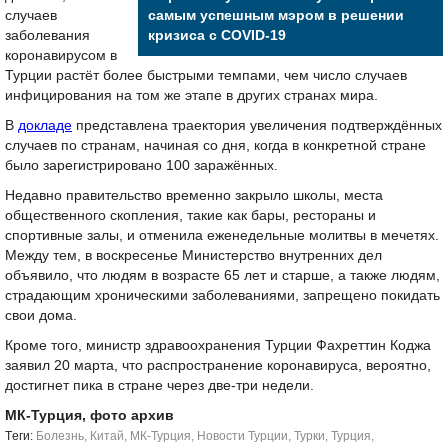
случаев
самым успешным мэром в решении
заболевания
кризиса с COVID-19
коронавирусом в
Турции растёт более быстрыми темпами, чем число случаев
инфицирования на том же этапе в других странах мира.
В
докладе
представлена траектория увеличения подтверждённых
случаев по странам, начиная со дня, когда в конкретной стране
было зарегистрировано 100 заражённых.
Недавно правительство временно закрыло школы, места
общественного скопления, такие как бары, рестораны и
спортивные залы, и отменила еженедельные молитвы в мечетях.
Между тем, в воскресенье Министерство внутренних дел
объявило, что людям в возрасте 65 лет и старше, а также людям,
страдающим хроническими заболеваниями, запрещено покидать
свои дома.
Кроме того, министр здравоохранения Турции Фахреттин Коджа
заявил 20 марта, что распространение коронавируса, вероятно,
достигнет пика в стране через две-три недели.
МК-Турция, фото архив
Tеги:
Болезнь
,
Китай
,
МК-Турция
,
Новости Турции
,
Турки
,
Турция
,