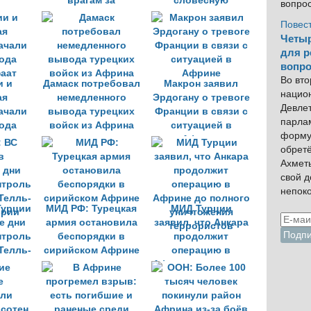
врагам за
словесную
вопро
пределами своих
перепалку о
Повес
границ
сирийском Африне
Четыр
для р
вопро
Во вто
и и
Дамаск потребовал
Макрон заявил
нацио
ая
немедленного
Эрдогану о тревоге
Девлет
ачали
вывода турецких
Франции в связи с
парла
ода
войск из Африна
ситуацией в
форму
аат
Африне
обрет
Ахмет
свой 
непок
Турции
МИД РФ: Турецкая
МИД Турции
е дни
армия остановила
заявил, что Анкара
нтроль
беспорядки в
продолжит
Телль-
сирийском Африне
операцию в
ирии
Африне до полного
уничтожения
террористов