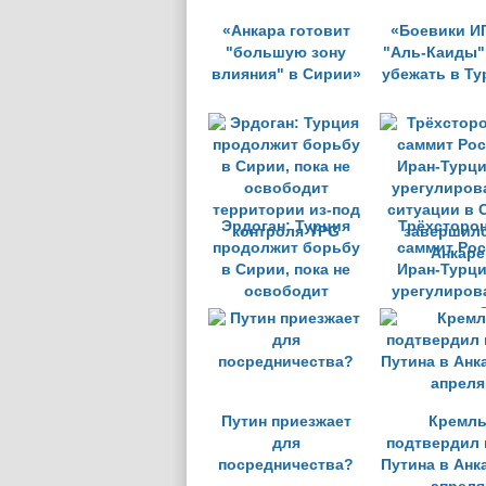
«Анкара готовит
«Боевики И
"большую зону
"Аль-Каиды"
влияния" в Сирии»
убежать в Т
Эрдоган: Турция
Трёхсторо
продолжит борьбу
саммит Рос
в Сирии, пока не
Иран-Турци
освободит
урегулиров
территории из-под
ситуации в 
контроля YPG
завершилс
Анкаре
Путин приезжает
Кремл
для
подтвердил 
посредничества?
Путина в Анка