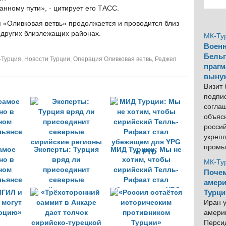
нному пути», - цитирует его ТАСС.
 «Оливковая ветвь» продолжается и проводится близ
 других близлежащих районах.
МК-Ту
Военн
Бельг
-Турция
,
Новости Турции
,
Операция Оливковая ветвь
,
Реджеп
прагм
выну
Визит
подпи
согла
объяс
росси
укреп
промы
самое
Эксперты: Турция
МИД Турции: Мы не
но в
вряд ли
хотим, чтобы
МК-Ту
ном
присоединит
сирийский Телль-
Почем
льянсе
северные
Рифаат стал
амери
сирийские регионы
убежищем для YPG
Турци
и PYD
Иран у
америк
Персид