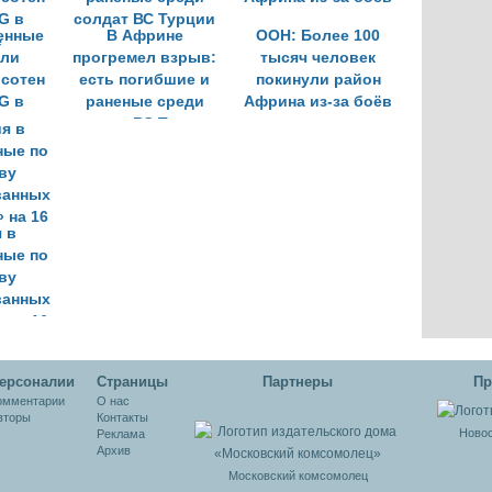
енные
В Африне
ООН: Более 100
ли
прогремел взрыв:
тысяч человек
 сотен
есть погибшие и
покинули район
G в
раненые среди
Африна из-за боёв
е
солдат ВС Турции
 в
ные по
ву
ванных
 на 16
ерсоналии
Cтраницы
Партнеры
Пр
омментарии
О нас
вторы
Контакты
Новос
Реклама
Архив
Московский комсомолец