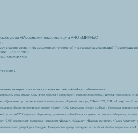
ьского дома
«Московский комсомолец»
и АНО «МИРНаС
6+
ру в сфере связи, информационных технологий и массовых коммуникаций (Роскомнадзор)
061 от 10.06.2016 г.
ский Комсомолец»
строение 1.
вании материалов активная ссылка на сайт mk-turkey.ru обязательна!
запрещены организации ФБК (Фонд борьбы с коррупцией, признан иноагентом), Штабы Навального, «На
з», «Движение против нелегальной иммиграции», «Правый сектор», УНА-УНСО, УПА, «Тризуб им. Сте
 общероссийская политическая партия «Воля», АУЕ, батальоны «Азов» и Айдар″. Признаны террорист
-ан-Нусра, «АУМ Синрике», «Братья-мусульмане», «Аль-Каида в странах исламского Магриба», «Сеть»
а». СМИ-иноагентами признаны: телеканал «Дождь», «Медуза», «Важные истории», «Голос Америки», 
алитический Центр Юрия Левады», Сахаровский центр. Instagram и Facebook (Metа) запрещены в РФ 