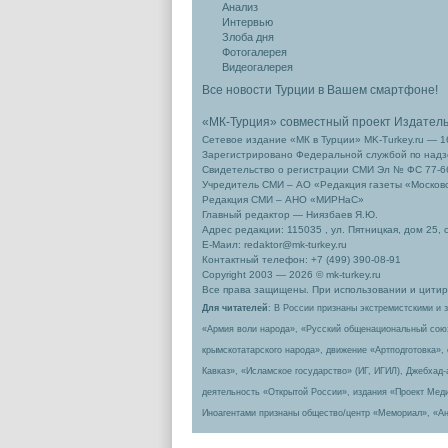
Анализ
Интервью
Злоба дня
Фотогалерея
Видеогалерея
Все новости Турции в Вашем смартфоне!
«МК-Турция» совместный проект Издател
Сетевое издание «МК в Турции» MK-Turkey.ru — 1
Зарегистрировано Федеральной службой по надзо
Свидетельство о регистрации СМИ Эл № ФС 77-66
Учредитель СМИ – АО «Редакция газеты «Москов
Редакция СМИ – АНО «МИРНаС»
Главный редактор — Ниязбаев Я.Ю.
Адрес редакции: 115035 , ул. Пятницкая, дом 25, 
Е-Маил: redaktor@mk-turkey.ru
Контактный телефон: +7 (499) 390-08-91
Copyright 2003 — 2026 © mk-turkey.ru
Все права защищены. При использовании и цитиро
Для читателей
: В России признаны экстремистскими и 
«Армия воли народа», «Русский общенациональный сою
крымскотатарского народа», движение «Артподготовка»,
Кавказ», «Исламское государство» (ИГ, ИГИЛ), Джебхад
деятельность «Открытой России», издания «Проект Меди
Иноагентами признаны общество/центр «Мемориал», «Ан