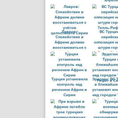
апреля
Лавров:
ВС Турци
Спокойствие в
сирийск
Африне должно
оппозиция н
восстановиться с
штурм гор
учётом
Телль-Риф
целостности Сирии
Турция установила
Эрдоган: ВС 
контроль над
в ближайши
регионом Африн в
установят ко
Сирии
над городом 
Рифат в С