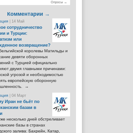
Опросы →
Комментарии →
рция
| 14 Май
ое сотрудничество
ии и Турции:
атизм или
жденное возвращение?
 бельгийской королевы Матильды и
сание девяти оборонных
шений с Турцией официально
няют двумя главными причинами:
йской угрозой и необходимостью
лять европейскую оборонную
шленность. →
рция
| 04 Март
у Иран не бьёт по
канским базам в
и
же несколько дней обстреливает
анские базы в странах
ского залива: Бахрейн, Катар,