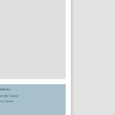
оекты
ти Турции