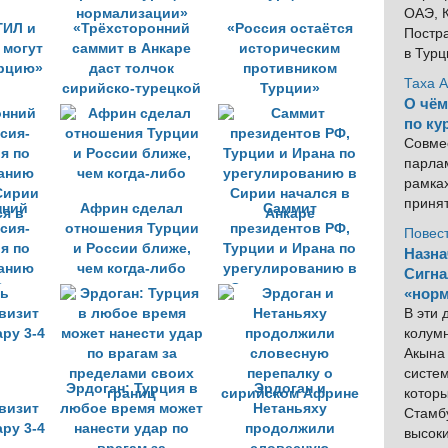
ОАЭ, К
ГИЛ и
«Трёхсторонний
«Россия остаётся
Постра
 могут
саммит в Анкаре
историческим
в Тур
урцию»
даст толчок
противником
Таха 
сирийско-турецкой
Турции»
О чём
нормализации»
по ку
Совме
парлам
рамка
приня
нний
Африн сделал
Саммит
сия-
отношения Турции
президентов РФ,
Повес
я по
и России ближе,
Турции и Ирана по
Назна
анию
чем когда-либо
урегулированию в
Сигна
Сирии
Сирии начался в
«норм
я в
Анкаре
В эти
колум
Акына 
систем
ь
Эрдоган: Турция в
Эрдоган и
котор
визит
любое время может
Нетаньяху
Стамбу
ру 3-4
нанести удар по
продолжили
высок