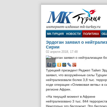
МК-Турция
МК-ТУРЦИЯ
НОВОСТИ
ПОЛИТИКА
ОБ
Эрдоган заявил о нейтрализ
Сирии
02 апреля 2018, 17:48
←
Турецкий президент Реджеп Тайип Эр
заявил, что вооружённые силы Турции
нейтрализовали более 3,8 тыс. террор
ходе операции «Оливковая ветвь» в с
регионе Африн.
«На текущий момент в Африне
нейтрализовано 3 тыс. 844 террориста
Некоторых это беспокоит. Это беспоко