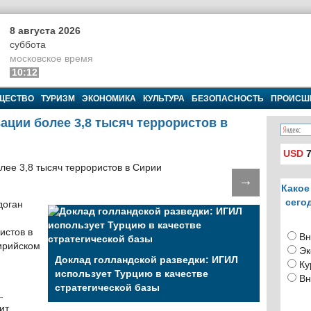
8 августа 2026
суббота
московское время
10:12
ЩЕСТВО
ТУРИЗМ
ЭКОНОМИКА
КУЛЬТУРА
БЕЗОПАСНОСТЬ
ПРОИСШ
ации более 3,8 тысяч террористов в
USD
7
→
Какое
сего
доган
истов в
Вн
ирийском
Эк
Доклад голландской разведки: ИГИЛ
Ку
использует Турцию в качестве
Вн
стратегической базы
.
ит