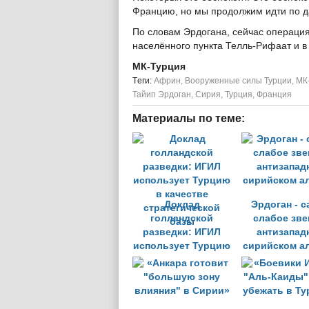
Францию, но мы продолжим идти по да
По словам Эрдогана, сейчас операция
населённого пункта Телль-Рифаат и в
МК-Турция
Tеги:
Африн
,
Вооруженные силы Турции
,
МК
Тайип Эрдоган
,
Сирия
,
Турция
,
Франция
Материалы по теме:
Доклад
Эрдоган - 
голландской
слабое зве
разведки: ИГИЛ
антизапад
использует Турцию
сирийском а
в качестве
стратегической
базы