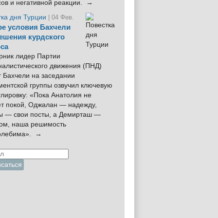
сов и негативной реакции. →
тка дня Турции
| 04 Фев.
е условия Бахчели
ешения курдского
са
рник лидер Партии
налистического движения (ПНД)
 Бахчели на заседании
ментской группы озвучил ключевую
лировку: «Пока Анатолия не
ёт покой, Оджалан — надежду,
ы — свои посты, а Демирташ —
дом, наша решимость
олебима». →