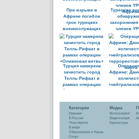
При взрыве в
Турецкие во
Африне погибли
обнаружи
трое турецких
захоронения
военнослужащих
членов YP
Африн
Турция намерена
Операция
зачистить город
Африне: Дан
Телль-Рифаат в
количест
рамках операции
«нейтрализо
«Оливковая ветвь»
террористов»
марта
Категории
Медиа
П
Евразия
Фотогалерея
К
В России
Видеогалеря
А
Популярное
Карикатуры
В мире
Образование и Наука
Спорт