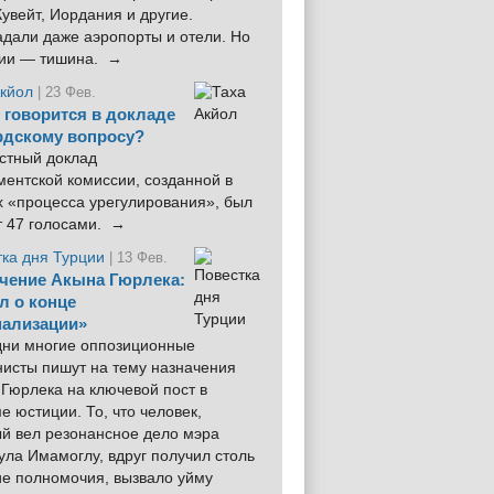
увейт, Иордания и другие.
дали даже аэропорты и отели. Но
ции — тишина. →
Акйол
| 23 Фев.
 говорится в докладе
рдскому вопросу?
стный доклад
ентской комиссии, созданной в
х «процесса урегулирования», был
т 47 голосами. →
тка дня Турции
| 13 Фев.
чение Акына Гюрлека:
л о конце
ализации»
 дни многие оппозиционные
нисты пишут на тему назначения
Гюрлека на ключевой пост в
е юстиции. То, что человек,
ый вел резонансное дело мэра
ла Имамоглу, вдруг получил столь
ие полномочия, вызвало уйму