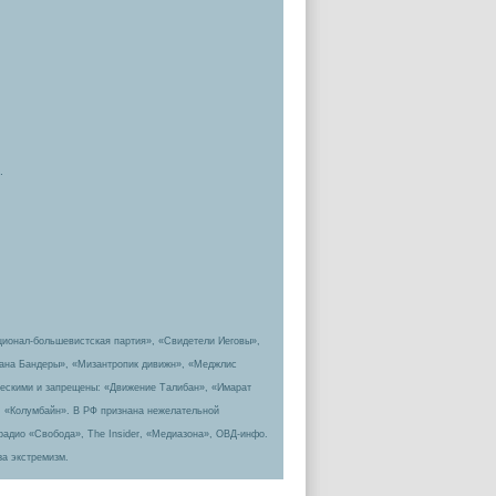
.
ционал-большевистская партия», «Свидетели Иеговы»,
пана Бандеры», «Мизантропик дивижн», «Меджлис
ическими и запрещены: «Движение Талибан», «Имарат
, «Колумбайн». В РФ признана нежелательной
радио «Свобода», The Insider, «Медиазона», ОВД-инфо.
за экстремизм.