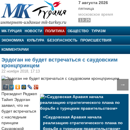
7 августа 2026
пятница
московское время
13:25
МК-Турция
МК-ТУРЦИЯ
НОВОСТИ
ПОЛИТИКА
ОБЩЕСТВО
ТУРИЗМ
ЭКОНОМИКА
КУЛЬТУРА
БЕЗОПАСНОСТЬ
ПРОИСШЕСТВИЯ
КОММЕНТАРИИ
Эрдоган не будет встречаться с саудовским
кронцпринцем
22 ноября 2018, 17:13
←
→
Президент Реджеп
Тайип Эрдоган
заявил, что не
будет встречаться
с наследным
«Саудовская Аравия начала
принцем
реализацию стратегического плана по
Саудовской
борьбе с турецким правительством»