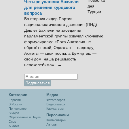
Четыре условия Бахчели
для решения курдского
вопроса
Во вторник лидер Партии
националистического движения (ПНД)
Девлет Бахчели на заседании
парламентской группы озвучил ключевую
формулировку: «Пока Анатолия не
обретёт покой, Оджалан — надежду,
Ахметы — свои посты, а Демирташ —
свой дом, наша решимость
непоколебима». →
Категории
Медиа
Евразия
Фотогалерея
В России
Видеогалеря
Популярное
Карикатуры
В мире
Персоналии
Образование и Наука
Комментарии
Спорт
Авторы
Анализ