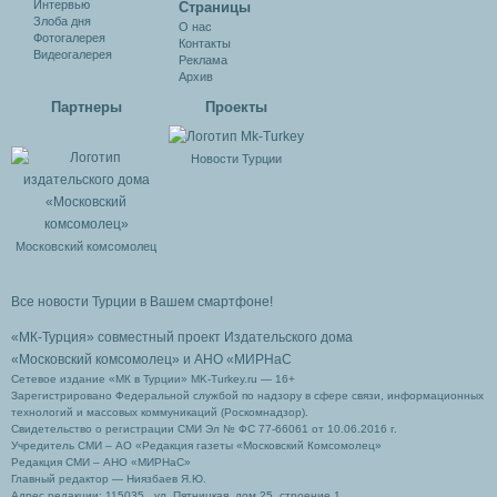
Интервью
Cтраницы
Злоба дня
О нас
Фотогалерея
Контакты
Видеогалерея
Реклама
Архив
Партнеры
Проекты
Новости Турции
Московский комсомолец
Все новости Турции в Вашем смартфоне!
«МК-Турция» совместный проект Издательского дома
«Московский комсомолец»
и АНО «МИРНаС
Сетевое издание «МК в Турции» MK-Turkey.ru — 16+
Зарегистрировано Федеральной службой по надзору в сфере связи, информационных
технологий и массовых коммуникаций (Роскомнадзор).
Свидетельство о регистрации СМИ Эл № ФС 77-66061 от 10.06.2016 г.
Учредитель СМИ – АО «Редакция газеты «Московский Комсомолец»
Редакция СМИ – АНО «МИРНаС»
Главный редактор — Ниязбаев Я.Ю.
Адрес редакции: 115035 , ул. Пятницкая, дом 25, строение 1.