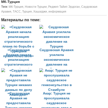
МК-Турция
Tеги:
МК-Турция
,
Новости Турции
,
Реджеп Тайип Эрдоган
,
Саудовская
Аравия
,
ТАСС
,
Турция
,
Хашагджи
,
информация
Материалы по теме:
«Саудовская
Саудовская Аравия
Аравия начала
усилила
реализацию
экономическое
стратегического
давление на
плана по борьбе с
Турцию
турецким
правительством»
«Саудовская
Акар: Турция не
Аравия не
прослушивала
предоставила
саудовское
Турции никаких
генконсульство в