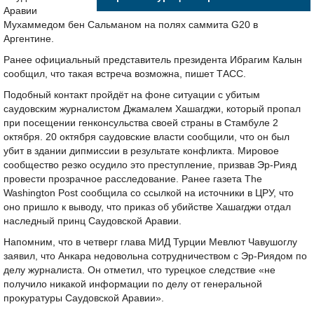
Аравии
Мухаммедом бен Сальманом на полях саммита G20 в
Аргентине.
Ранее официальный представитель президента Ибрагим Калын
сообщил, что такая встреча возможна, пишет ТАСС.
Подобный контакт пройдёт на фоне ситуации с убитым
саудовским журналистом Джамалем Хашагджи, который пропал
при посещении генконсульства своей страны в Стамбуле 2
октября. 20 октября саудовские власти сообщили, что он был
убит в здании дипмиссии в результате конфликта. Мировое
сообщество резко осудило это преступление, призвав Эр-Рияд
провести прозрачное расследование. Ранее газета The
Washington Post сообщила со ссылкой на источники в ЦРУ, что
оно пришло к выводу, что приказ об убийстве Хашагджи отдал
наследный принц Саудовской Аравии.
Напомним, что в четверг глава МИД Турции Мевлют Чавушоглу
заявил, что Анкара недовольна сотрудничеством с Эр-Риядом по
делу журналиста. Он отметил, что турецкое следствие «не
получило никакой информации по делу от генеральной
прокуратуры Саудовской Аравии».