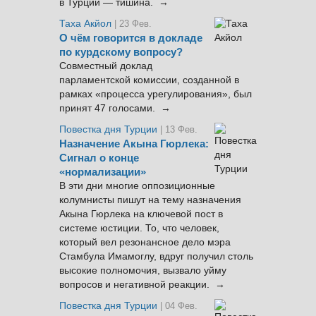
в Турции — тишина. →
Таха Акйол
| 23 Фев.
О чём говорится в докладе
по курдскому вопросу?
Совместный доклад
парламентской комиссии, созданной в
рамках «процесса урегулирования», был
принят 47 голосами. →
Повестка дня Турции
| 13 Фев.
Назначение Акына Гюрлека:
Сигнал о конце
«нормализации»
В эти дни многие оппозиционные
колумнисты пишут на тему назначения
Акына Гюрлека на ключевой пост в
системе юстиции. То, что человек,
который вел резонансное дело мэра
Стамбула Имамоглу, вдруг получил столь
высокие полномочия, вызвало уйму
вопросов и негативной реакции. →
Повестка дня Турции
| 04 Фев.