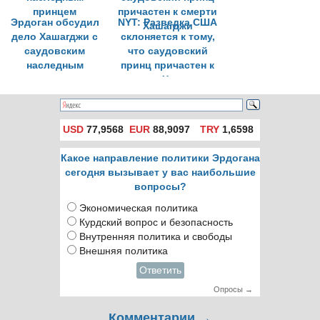
Эрдоган обсудил
NYT: Разведка США
дело Хашагджи с
склоняется к тому,
саудовским
что саудовский
наследным
принц причастен к
принцем
смерти Хашагджи
USD
77,9568
EUR
88,9097
TRY
1,6598
Какое направление политики Эрдогана
сегодня вызывает у вас наибольшие
вопросы?
Экономическая политика
Курдский вопрос и безопасность
Внутренняя политика и свободы
Внешняя политика
Ответить
Опросы →
Комментарии →