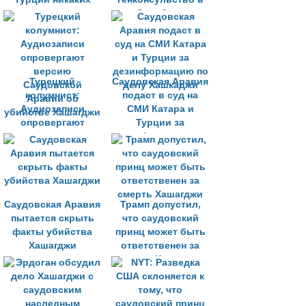
данных по делу
Стамбуле
Хашагджи»
Турецкий
Саудовская Аравия
колумнист:
подаст в суд на
Аудиозаписи
СМИ Катара и
опровергают
Турции за
версию
дезинформацию по
Саудовской
делу Хашкаджи
Аравии об
убийстве Хашагджи
Саудовская Аравия
Трамп допустил,
пытается скрыть
что саудовский
факты убийства
принц может быть
Хашагджи
ответственен за
смерть Хашагджи