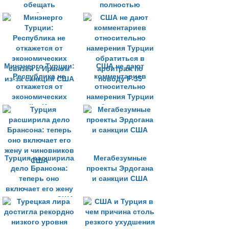
обещать
полностью
освободить
совпадают
пастора Брансона»
Минэнерго Турции:
США не дают
Республика не
комментариев
откажется от
относительно
экономических
намерения Турции
связей с Ираном
обратиться в
из-за санкций США
арбитраж по
поводу F-35
Турция расширила
Мегабезумные
дело Брансона:
проекты Эрдогана
теперь оно
и санкции США
включает его жену
и чиновников США