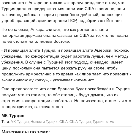
воспринято в Анкаре не только как предупреждение о том, что
Турция должна придерживаться политики США в регионе, но и
как очередной шаг в серии враждебных действий, наносящих
ущерб правящей администрации ПСР, подчёркивает Йынанч.
По её словам, Анкара считает, что как региональная и
напористая держава она наказывается США за то, что не пошла
по её стопам на Ближнем Востоке.
«И правящая элита Турции, и правящая элита Америки, похоже,
убеждены, что конфронтация будет работать лучше, чем методы
убеждения. В случае с Турцией этот подход, очевидно, имеет
цену, поскольку она пытается держать руку на столе, чтобы
продолжить армрестлинг, в то время как лира тает, что приводит к
экономическому краху», - указывает колумнист.
Она предполагает, что если Брансон будет освобождён и Турция
получит что-то взамен, то обе столицы будут думать, что их
стратегия конфронтации сработала. Но неизвестно, станет ли это
концом кризиса, заключает она.
МК-Турция
Tеги:
МК-Турция
,
Новости Турции
,
США
,
США-Турция
,
Турция
,
стмк
Материалы по теме: