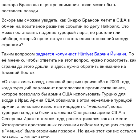
пастора Брансона в центре внимания также может быть
поставлен позади.
Вскоре мы сможем увидеть, как Эндрю Брансон летит в США в
обмен на позитивное развитие событий по делу Halkbank. Это
может остановить падение турецкой лиры, но растопит ли
айсберг, который препятствует потеплению отношений между
странами?
Таким вопросом
задаётся колумнист Hürriyet Барчин Йынанч
. По
её мнению, чтобы ответить на этот вопрос, нужно посмотреть, как
страны до этого дошли, и здесь нужно обратить внимание на
Ближний Восток.
«Оглядываясь назад, основной разрыв произошёл в 2003 году,
когда турецкий парламент проголосовал против соглашения,
которое позволило бы армии США использовать Турцию для
входа в Ирак. Армия США обвинила в этом нежелание турецкой
армии, а печально известный инцидент с "мешками", когда
турецкие солдаты были атакованы Спецназом армии США в
Северном Ираке в том же году, рассматривался как акт мести.
Фотография арестованных союзными войсками турецких солдат
в "мешках" была огромным позором. Но даже этот кризис остался
позади», – пишет автор.