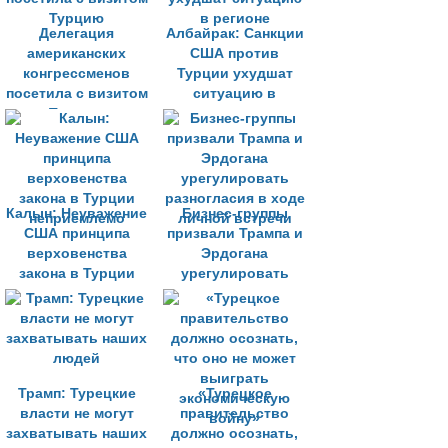
Делегация
Албайрак: Санкции
американских
США против
конгрессменов
Турции ухудшат
посетила с визитом
ситуацию в
Турцию
регионе
Калын: Неуважение
Бизнес-группы
США принципа
призвали Трампа и
верховенства
Эрдогана
закона в Турции
урегулировать
неприемлемо
разногласия в ходе
личной встречи
Трамп: Турецкие
«Турецкое
власти не могут
правительство
захватывать наших
должно осознать,