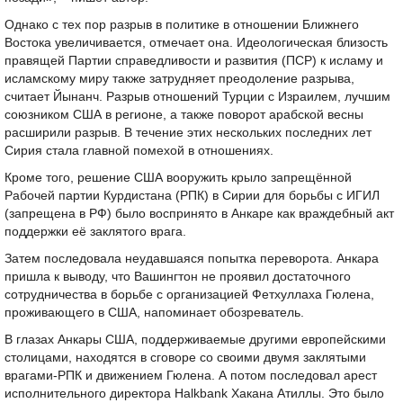
Однако с тех пор разрыв в политике в отношении Ближнего
Востока увеличивается, отмечает она. Идеологическая близость
правящей Партии справедливости и развития (ПСР) к исламу и
исламскому миру также затрудняет преодоление разрыва,
считает Йынанч. Разрыв отношений Турции с Израилем, лучшим
союзником США в регионе, а также поворот арабской весны
расширили разрыв. В течение этих нескольких последних лет
Сирия стала главной помехой в отношениях.
Кроме того, решение США вооружить крыло запрещённой
Рабочей партии Курдистана (РПК) в Сирии для борьбы с ИГИЛ
(запрещена в РФ) было воспринято в Анкаре как враждебный акт
поддержки её заклятого врага.
Затем последовала неудавшаяся попытка переворота. Анкара
пришла к выводу, что Вашингтон не проявил достаточного
сотрудничества в борьбе с организацией Фетхуллаха Гюлена,
проживающего в США, напоминает обозреватель.
В глазах Анкары США, поддерживаемые другими европейскими
столицами, находятся в сговоре со своими двумя заклятыми
врагами-РПК и движением Гюлена. А потом последовал арест
исполнительного директора Halkbank Хакана Атиллы. Это было