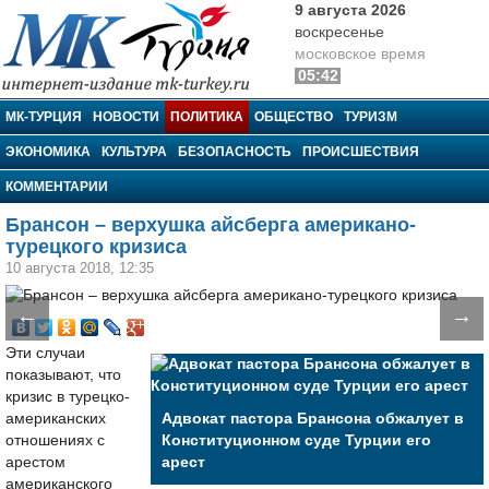
9 августа 2026
воскресенье
московское время
05:42
МК-Турция
МК-ТУРЦИЯ
НОВОСТИ
ПОЛИТИКА
ОБЩЕСТВО
ТУРИЗМ
ЭКОНОМИКА
КУЛЬТУРА
БЕЗОПАСНОСТЬ
ПРОИСШЕСТВИЯ
КОММЕНТАРИИ
Брансон – верхушка айсберга американо-
турецкого кризиса
10 августа 2018, 12:35
←
→
Эти случаи
показывают, что
кризис в турецко-
американских
Адвокат пастора Брансона обжалует в
отношениях с
Конституционном суде Турции его
арестом
арест
американского