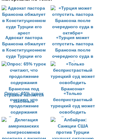
Адвокат пастора
«Турция может
Брансона обжалует
отпустить пастора
в Конституционном
Брансона после
суде Турции его
очередного суда в
арест
октябре»
Опрос: 65% турок
«Только
считают, что
беспристрастный
продолжение
турецкий суд может
содержания
освободить
Брансона под
Брансона»
стражей является
законным