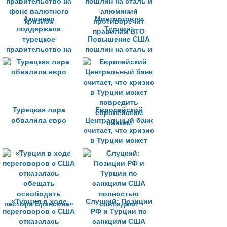
Акшенер
Минторговли
поддержала
Турции:
турецкое
Повышение США
правительство на
пошлин на сталь и
фоне валютного
алюминий
кризиса
противоречит
правилам ВТО
Турецкая лира
Европейский
обвалила евро
Центральный банк
считает, что кризис
в Турции может
повредить
европейским
банкам
«Турция в ходе
Слуцкий: Позиции
переговоров с США
РФ и Турции по
отказалась
санкциям США