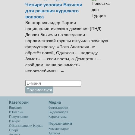
Четыре условия Бахчели
для решения курдского
вопроса
Во вторник лидер Партии
националистического движения (ПНД)
Девлет Бахчели на заседании
парламентской группы озвучил ключевую
формулировку: «Пока Анатолия не
обретёт покой, Оджалан — надежду,
Ахметы — свои посты, а Демирташ —
свой дом, наша решимость
непоколебима». →
Категории
Медиа
Евразия
Фотогалерея
В России
Видеогалеря
Популярное
Карикатуры
В мире
Персоналии
Образование и Наука
Комментарии
Спорт
Авторы
Анализ