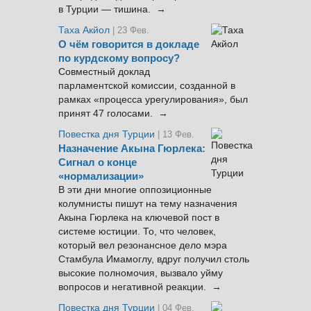
в Турции — тишина. →
Таха Акйол
| 23 Фев.
О чём говорится в докладе
по курдскому вопросу?
Совместный доклад
парламентской комиссии, созданной в
рамках «процесса урегулирования», был
принят 47 голосами. →
Повестка дня Турции
| 13 Фев.
Назначение Акына Гюрлека:
Сигнал о конце
«нормализации»
В эти дни многие оппозиционные
колумнисты пишут на тему назначения
Акына Гюрлека на ключевой пост в
системе юстиции. То, что человек,
который вел резонансное дело мэра
Стамбула Имамоглу, вдруг получил столь
высокие полномочия, вызвало уйму
вопросов и негативной реакции. →
Повестка дня Турции
| 04 Фев.