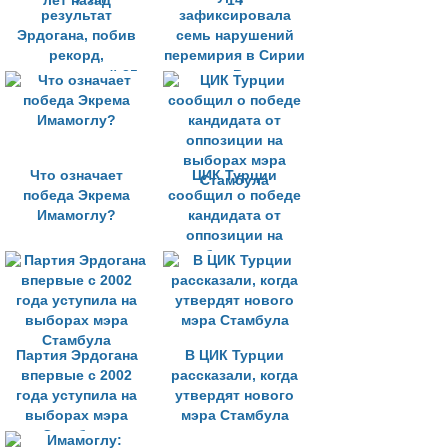
результат
зафиксировала
Эрдогана, побив
семь нарушений
рекорд,
перемирия в Сирии
поставленный 35
за сутки, Россия —
лет назад
14
Что означает
ЦИК Турции
победа Экрема
сообщил о победе
Имамоглу?
кандидата от
оппозиции на
выборах мэра
Стамбула
Партия Эрдогана
В ЦИК Турции
впервые с 2002
рассказали, когда
года уступила на
утвердят нового
выборах мэра
мэра Стамбула
Стамбула