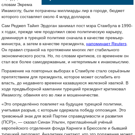
словам Экрема
Имамоглу, были потрачены миллиарды лир в городе, бюджет
которого составляет около 4 млрд долларов.
Сам Реджеп Тайип Эрдоган занимал пост мэра Стамбула в 1990-
х годах, прежде чем продолжил свою политическую карьеру,
доминируя в турецкой политике сначала в качестве премьер-
министра, а затем в качестве президента,
напоминает Reuters
.
Он правил страной на протяжении многих лет стабильного
экономического роста. Но, по словам критиков, со временем он
стал все более самодержавным, и нетерпимым к инакомыслию.
Поражение на повторных выборах в Стамбуле стало серьёзным
препятствием для президента, которое может ослабить его
власть, до недавнего времени казавшуюся железной хваткой. В
ходе предвыборной кампании турецкий президент критиковал
Имамоглу, обвиняя его во лжи и мошенничестве.
«Это определённо повлияет на будущее турецкой политики,
учитывая разрыв, с которым одержала победу оппозиция. Это
тревожный знак для всей Партии справедливости и развития
(ПСР)», — сказал Синан Ульген, приглашённый учёный
европейского отделения фонда Карнеги в Брюсселе и бывший
турецкий дипломат. Аналитики считают, что это поражение может