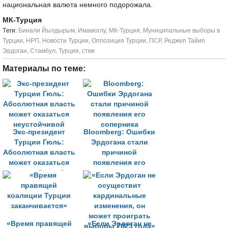
национальная валюта немного подорожала.
МК-Турция
Tеги:
Бинали Йылдырым
,
Имамоглу
,
МК-Турция
,
Муниципальные выборы в
Турции
,
НРП
,
Новости Турции
,
Оппозиция Турции
,
ПСР
,
Реджеп Тайип
Эрдоган
,
Стамбул
,
Турция
,
стмк
Материалы по теме:
Экс-президент
Bloomberg: Ошибки
Турции Гюль:
Эрдогана стали
Абсолютная власть
причиной
может оказаться
появления его
неустойчивой
соперника
«Время правящей
«Если Эрдоган не