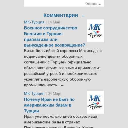
Опросы →
Комментарии →
МК-Турция
| 14 Май
Военное сотрудничество
Бельгии и Турции:
прагматизм или
вынужденное возвращение?
Визит бельгийской королевы Матильды и
подписание девяти оборонных
соглашений с Турцией официально
объясняют двумя главными причинами:
российской угрозой и необходимостью
укреплять европейскую оборонную
промышленность. →
МК-Турция
| 04 Март
Почему Иран не бьёт по
американским базам в
Турции
Иран уже несколько дней обстреливает
американские базы в странах
Персидского залива: Бахрейн, Катар,