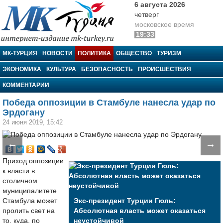
6 августа 2026
четверг
московское время
19:33
МК-Турция
МК-ТУРЦИЯ
НОВОСТИ
ПОЛИТИКА
ОБЩЕСТВО
ТУРИЗМ
ЭКОНОМИКА
КУЛЬТУРА
БЕЗОПАСНОСТЬ
ПРОИСШЕСТВИЯ
КОММЕНТАРИИ
Победа оппозиции в Стамбуле нанесла удар по
Эрдогану
24 июня 2019, 15:42
←
→
Приход оппозиции
к власти в
столичном
муниципалитете
Стамбула может
Экс-президент Турции Гюль:
пролить свет на
Абсолютная власть может оказаться
то, куда, по
неустойчивой