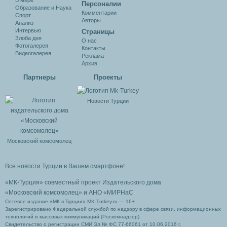
В мире
Персоналии
Образование и Наука
Комментарии
Спорт
Авторы
Анализ
Интервью
Cтраницы
Злоба дня
О нас
Фотогалерея
Контакты
Видеогалерея
Реклама
Архив
Партнеры
Проекты
Новости Турции
Московский комсомолец
Все новости Турции в Вашем смартфоне!
«МК-Турция» совместный проект Издательского дома
«Московский комсомолец»
и АНО «МИРНаС
Сетевое издание «МК в Турции» MK-Turkey.ru — 16+
Зарегистрировано Федеральной службой по надзору в сфере связи, информационных
технологий и массовых коммуникаций (Роскомнадзор).
Свидетельство о регистрации СМИ Эл № ФС 77-66061 от 10.06.2016 г.