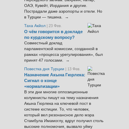
ОАЭ, Кувейт, Иордания и другие.
Пострадали даже аэропорты и отели. Но
в Турции — тишина. →
Таха Акйол
| 23 Фев.
О чём говорится в докладе
по курдскому вопросу?
Совместный доклад
парламентской комиссии, созданной в
рамках «процесса урегулирования», был
принят 47 голосами. →
Повестка дня Турции
| 13 Фев.
Назначение Акына Гюрлека:
Сигнал о конце
«нормализации»
В эти дни многие оппозиционные
колумнисты пишут на тему назначения
Акына Гюрлека на ключевой пост в
системе юстиции. То, что человек,
который вел резонансное дело мэра
Стамбула Имамоглу, вдруг получил столь
высокие полномочия, вызвало уйму