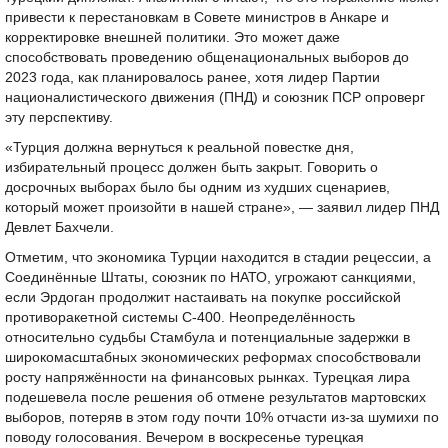
привести к перестановкам в Совете министров в Анкаре и
корректировке внешней политики. Это может даже
способствовать проведению общенациональных выборов до
2023 года, как планировалось ранее, хотя лидер Партии
националистического движения (ПНД) и союзник ПСР опроверг
эту перспективу.
«Турция должна вернуться к реальной повестке дня,
избирательный процесс должен быть закрыт. Говорить о
досрочных выборах было бы одним из худших сценариев,
который может произойти в нашей стране», — заявил лидер ПНД
Девлет Бахчели.
Отметим, что экономика Турции находится в стадии рецессии, а
Соединённые Штаты, союзник по НАТО, угрожают санкциями,
если Эрдоган продолжит настаивать на покупке российской
противоракетной системы С-400. Неопределённость
относительно судьбы Стамбула и потенциальные задержки в
широкомасштабных экономических реформах способствовали
росту напряжённости на финансовых рынках. Турецкая лира
подешевела после решения об отмене результатов мартовских
выборов, потеряв в этом году почти 10% отчасти из-за шумихи по
поводу голосования. Вечером в воскресенье турецкая