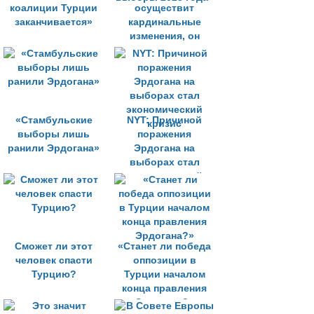
коалиции Турции
осуществит
заканчивается»
кардинальные
изменения, он
может проиграть
выборы 2023 года»
«Стамбульские
NYT: Причиной
выборы лишь
поражения
ранили Эрдогана»
Эрдогана на
выборах стал
экономический
кризис
Сможет ли этот
«Станет ли победа
человек спасти
оппозиции в
Турцию?
Турции началом
конца правления
Эрдогана?»