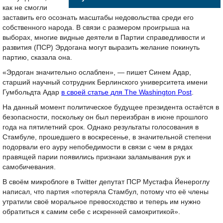
как не смогли
заставить его осознать масштабы недовольства среди его
собственного народа. В связи с размером проигрыша на
выборах, многие видные деятели в Партии справедливости и
развития (ПСР) Эрдогана могут выразить желание покинуть
партию, сказала она.
«Эрдоган значительно ослаблен», — пишет Синем Адар,
старший научный сотрудник Берлинского университета имени
Гумбольдта Адар
в своей статье для The Washington Post
.
На данный момент политическое будущее президента остаётся в
безопасности, поскольку он был переизбран в июне прошлого
года на пятилетний срок. Однако результаты голосования в
Стамбуле, прошедшего в воскресенье, в значительной степени
подорвали его ауру непобедимости в связи с чем в рядах
правящей парии появились признаки заламывания рук и
самобичевания.
В своём микроблоге в Twitter депутат ПСР Мустафа Йенероглу
написал, что партия «потеряла Стамбул, потому что её члены
утратили своё моральное превосходство и теперь им нужно
обратиться к самим себе с искренней самокритикой».