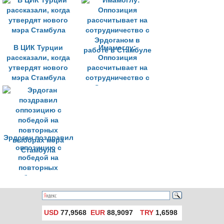
Стамбула
В ЦИК Турции
Имамоглу:
рассказали, когда
Оппозиция
утвердят нового
рассчитывает на
мэра Стамбула
сотрудничество с
Эрдоганом в
работе в Стамбуле
Эрдоган поздравил
оппозицию с
победой на
повторных
выборах мэра
Стамбула
USD
77,9568
EUR
88,9097
TRY
1,6598