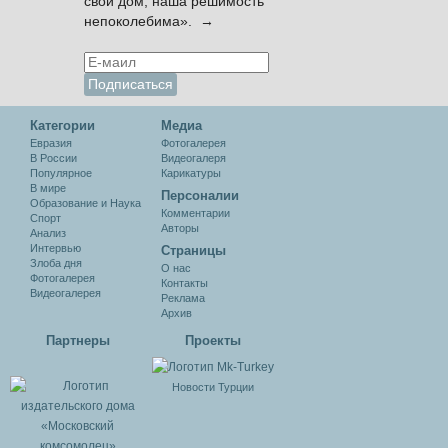
свой дом, наша решимость
непоколебима». →
Категории
Медиа
Евразия
Фотогалерея
В России
Видеогалеря
Популярное
Карикатуры
В мире
Персоналии
Образование и Наука
Комментарии
Спорт
Авторы
Анализ
Интервью
Cтраницы
Злоба дня
О нас
Фотогалерея
Контакты
Видеогалерея
Реклама
Архив
Партнеры
Проекты
Новости Турции