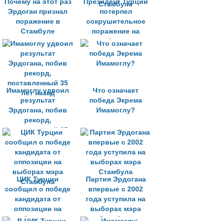
Почему на этот раз
Президент Турции
Эрдоган признал
потерпел
поражение в
сокрушительное
Стамбуле
поражение на
выборах в
Стамбуле
Имамоглу удвоил
Что означает
результат
победа Экрема
Эрдогана, побив
Имамоглу?
рекорд,
поставленный 35
лет назад
ЦИК Турции
Партия Эрдогана
сообщил о победе
впервые с 2002
кандидата от
года уступила на
оппозиции на
выборах мэра
выборах мэра
Стамбула