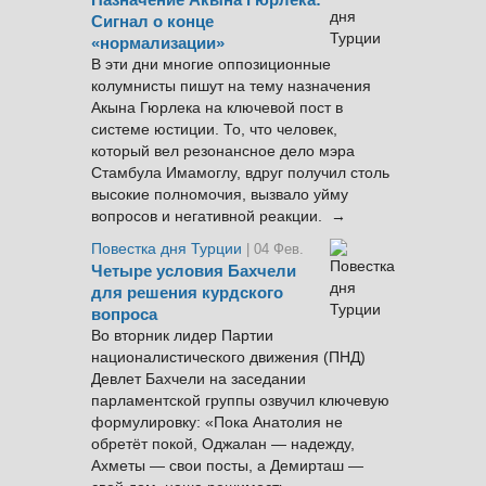
Назначение Акына Гюрлека:
Сигнал о конце
«нормализации»
В эти дни многие оппозиционные
колумнисты пишут на тему назначения
Акына Гюрлека на ключевой пост в
системе юстиции. То, что человек,
который вел резонансное дело мэра
Стамбула Имамоглу, вдруг получил столь
высокие полномочия, вызвало уйму
вопросов и негативной реакции. →
Повестка дня Турции
| 04 Фев.
Четыре условия Бахчели
для решения курдского
вопроса
Во вторник лидер Партии
националистического движения (ПНД)
Девлет Бахчели на заседании
парламентской группы озвучил ключевую
формулировку: «Пока Анатолия не
обретёт покой, Оджалан — надежду,
Ахметы — свои посты, а Демирташ —