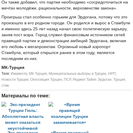
Он также добавил, что партии необходимо «сосредоточиться на
мечтах молодёжи, рациональности, верховенстве закона».
Проигрыш стал особенно горьким для Эрдогана, потому что это
произошло в его родном городе. Он родился и вырос в Стамбуле
и именно здесь 25 лет назад начал свою политическую карьеру,
заняв пост мэра. Город служил финансовым источником сетей
правящей партии и демонстрации амбиций Эрдогана, включая
его любовь к мегапроектам. Огромный новый аэропорт
Стамбула, который открылся ранее в этом году, является
последним из них.
МК-Турция
Tеги:
Имамоглу
,
МК-Турция
,
Муниципальные выборы в Турции
,
НРП
,
Новости Турции
,
Оппозиция Турции
,
ПСР
,
Реджеп Тайип Эрдоган
,
Турция
,
стмк
Материалы по теме:
Экс-президент
«Время правящей