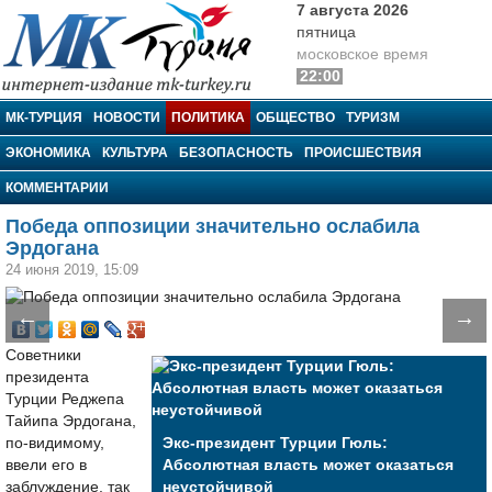
7 августа 2026
пятница
московское время
22:00
МК-Турция
МК-ТУРЦИЯ
НОВОСТИ
ПОЛИТИКА
ОБЩЕСТВО
ТУРИЗМ
ЭКОНОМИКА
КУЛЬТУРА
БЕЗОПАСНОСТЬ
ПРОИСШЕСТВИЯ
КОММЕНТАРИИ
Победа оппозиции значительно ослабила
Эрдогана
24 июня 2019, 15:09
←
→
Советники
президента
Турции Реджепа
Тайипа Эрдогана,
по-видимому,
Экс-президент Турции Гюль:
ввели его в
Абсолютная власть может оказаться
заблуждение, так
неустойчивой