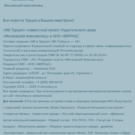
Московский комсомолец
Все новости Турции в Вашем смартфоне!
«МК-Турция» совместный проект Издательского дома
«Московский комсомолец»
и АНО «МИРНаС
Сетевое издание «МК в Турции» MK-Turkey.ru — 16+
Зарегистрировано Федеральной службой по надзору в сфере связи, информационных
технологий и массовых коммуникаций (Роскомнадзор).
Свидетельство о регистрации СМИ Эл № ФС 77-66061 от 10.06.2016 г.
Учредитель СМИ – АО «Редакция газеты «Московский Комсомолец»
Редакция СМИ – АНО «МИРНаС»
Главный редактор — Ниязбаев Я.Ю.
Адрес редакции: 115035 , ул. Пятницкая, дом 25, строение 1.
Е-Маил: redaktor@mk-turkey.ru
Контактный телефон: +7 (499) 390-08-91
Copyright 2003 — 2026 © mk-turkey.ru
Все права защищены. При использовании и цитировании материалов активная ссылка
на сайт mk-turkey.ru обязательна!
Для читателей
: В России признаны экстремистскими и запрещены организации ФБК (Фонд борьбы
с коррупцией, признан иноагентом), Штабы Навального, «Национал-большевистская партия»,
«Свидетели Иеговы», «Армия воли народа», «Русский общенациональный союз», «Движение
против нелегальной иммиграции», «Правый сектор», УНА-УНСО, УПА, «Тризуб им. Степана
Бандеры», «Мизантропик дивижн», «Меджлис крымскотатарского народа», движение
«Артподготовка», общероссийская политическая партия «Воля», АУЕ, батальоны «Азов» и Айдар″.