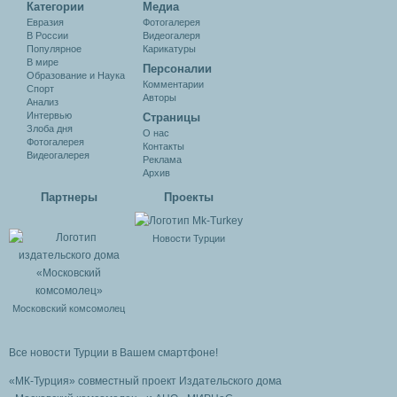
Категории
Медиа
Евразия
Фотогалерея
В России
Видеогалеря
Популярное
Карикатуры
В мире
Персоналии
Образование и Наука
Комментарии
Спорт
Авторы
Анализ
Интервью
Cтраницы
Злоба дня
О нас
Фотогалерея
Контакты
Видеогалерея
Реклама
Архив
Партнеры
Проекты
Новости Турции
Московский комсомолец
Все новости Турции в Вашем смартфоне!
«МК-Турция» совместный проект Издательского дома