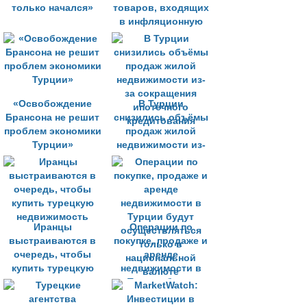
только начался»
товаров, входящих
в инфляционную
корзину страны
«Освобождение
В Турции
Брансона не решит
снизились объёмы
проблем экономики
продаж жилой
Турции»
недвижимости из-
за сокращения
ипотечного
кредитования
Иранцы
Операции по
выстраиваются в
покупке, продаже и
очередь, чтобы
аренде
купить турецкую
недвижимости в
недвижимость
Турции будут
осуществляться