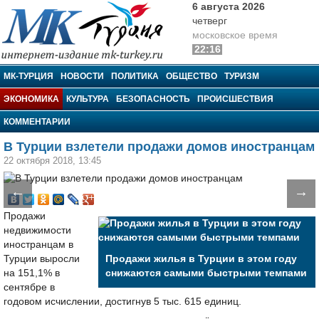
6 августа 2026
четверг
московское время
22:16
МК-Турция
МК-ТУРЦИЯ
НОВОСТИ
ПОЛИТИКА
ОБЩЕСТВО
ТУРИЗМ
ЭКОНОМИКА
КУЛЬТУРА
БЕЗОПАСНОСТЬ
ПРОИСШЕСТВИЯ
КОММЕНТАРИИ
В Турции взлетели продажи домов иностранцам
22 октября 2018, 13:45
←
→
Продажи
недвижимости
иностранцам в
Турции выросли
Продажи жилья в Турции в этом году
на 151,1% в
снижаются самыми быстрыми темпами
сентябре в
годовом исчислении, достигнув 5 тыс. 615 единиц.