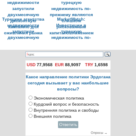
только в
национальной
валюте
Турецкие агентства
MarketWatch:
недвижимости
Инвестиции в
запустили
турецкую
двухмесячную
недвижимость по-
дисконтную
прежнему являются
кампанию для
слишком
оживления рынка
рискованным
капиталовложением
USD
77,9568
EUR
88,9097
TRY
1,6598
Какое направление политики Эрдогана
сегодня вызывает у вас наибольшие
вопросы?
Экономическая политика
Курдский вопрос и безопасность
Внутренняя политика и свободы
Внешняя политика
Ответить
Опросы →