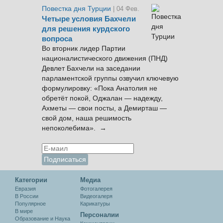
Повестка дня Турции
| 04 Фев.
Четыре условия Бахчели
для решения курдского
вопроса
Во вторник лидер Партии
националистического движения (ПНД)
Девлет Бахчели на заседании
парламентской группы озвучил ключевую
формулировку: «Пока Анатолия не
обретёт покой, Оджалан — надежду,
Ахметы — свои посты, а Демирташ —
свой дом, наша решимость
непоколебима». →
Категории
Медиа
Евразия
Фотогалерея
В России
Видеогалеря
Популярное
Карикатуры
В мире
Персоналии
Образование и Наука