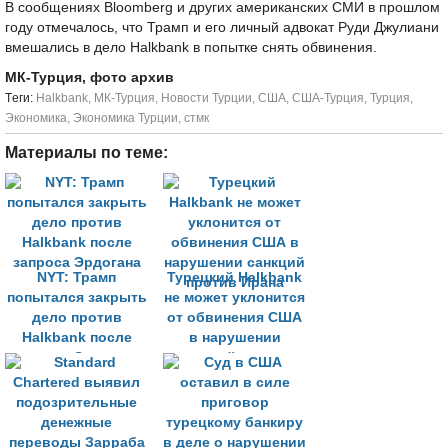
В сообщениях Bloomberg и других американских СМИ в прошлом
году отмечалось, что Трамп и его личный адвокат Руди Джулиани
вмешались в дело Halkbank в попытке снять обвинения.
МК-Турция, фото архив
Tеги:
Halkbank
,
МК-Турция
,
Новости Турции
,
США
,
США-Турция
,
Турция
,
Экономика
,
Экономика Турции
,
стмк
Материалы по теме:
NYT: Трамп
Турецкий Halkbank
попытался закрыть
не может уклонится
дело против
от обвинения США
Halkbank после
в нарушении
запроса Эрдогана
санкций против
Ирана