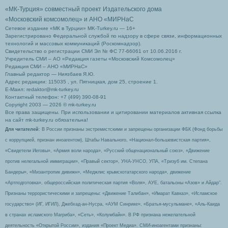
«МК-Турция» совместный проект Издательского дома
«Московский комсомолец»
и АНО «МИРНаС
Сетевое издание «МК в Турции» MK-Turkey.ru — 16+
Зарегистрировано Федеральной службой по надзору в сфере связи, информационных
технологий и массовых коммуникаций (Роскомнадзор).
Свидетельство о регистрации СМИ Эл № ФС 77-66061 от 10.06.2016 г.
Учредитель СМИ – АО «Редакция газеты «Московский Комсомолец»
Редакция СМИ – АНО «МИРНаС»
Главный редактор — Ниязбаев Я.Ю.
Адрес редакции: 115035 , ул. Пятницкая, дом 25, строение 1.
Е-Маил: redaktor@mk-turkey.ru
Контактный телефон: +7 (499) 390-08-91
Copyright 2003 — 2026 © mk-turkey.ru
Все права защищены. При использовании и цитировании материалов активная ссылка
на сайт mk-turkey.ru обязательна!
Для читателей
: В России признаны экстремистскими и запрещены организации ФБК (Фонд борьбы
с коррупцией, признан иноагентом), Штабы Навального, «Национал-большевистская партия»,
«Свидетели Иеговы», «Армия воли народа», «Русский общенациональный союз», «Движение
против нелегальной иммиграции», «Правый сектор», УНА-УНСО, УПА, «Тризуб им. Степана
Бандеры», «Мизантропик дивижн», «Меджлис крымскотатарского народа», движение
«Артподготовка», общероссийская политическая партия «Воля», АУЕ, батальоны «Азов» и Айдар″.
Признаны террористическими и запрещены: «Движение Талибан», «Имарат Кавказ», «Исламское
государство» (ИГ, ИГИЛ), Джебхад-ан-Нусра, «АУМ Синрике», «Братья-мусульмане», «Аль-Каида
в странах исламского Магриба», «Сеть», «Колумбайн». В РФ признана нежелательной
деятельность «Открытой России», издания «Проект Медиа». СМИ-иноагентами признаны: