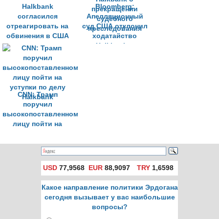
Halkbank
Bloomberg:
согласился
Апелляционный
отреагировать на
суд США отклонил
обвинения в США
ходатайство
Halkbank о
прекращении
судебного
преследования
CNN: Трамп
поручил
высокопоставленному
лицу пойти на
уступки по делу
Halkbank
USD
77,9568
EUR
88,9097
TRY
1,6598
Какое направление политики Эрдогана
сегодня вызывает у вас наибольшие
вопросы?