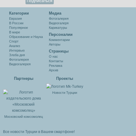
Категории
Медиа
Евразия
Фотогалерея
В России
Видеогалеря
Популярное
Карикатуры
В мире
Персоналии
Образование и Наука
Комментарии
Спорт
Авторы
Анализ
Интервью
Cтраницы
Злоба дня
О нас
Фотогалерея
Контакты
Видеогалерея
Реклама
Архив
Партнеры
Проекты
Новости Турции
Московский комсомолец
Все новости Турции в Вашем смартфоне!