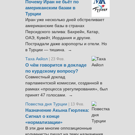
Почему Иран не бьёт по
американским базам в
Турции
Иран уже несколько дней обстреливает
американские базы в странах
Персидского залива: Бахрейн, Катар,
ОАЭ, Кувейт, Иордания и другие.
Пострадали даже аэропорты и отели. Но
в Турции — тишина. →
Таха Акйол
| 23 Фев.
О чём говорится в докладе
по курдскому вопросу?
Совместный доклад
парламентской комиссии, созданной в
рамках «процесса урегулирования», был
принят 47 голосами. →
Повестка дня Турции
| 13 Фев.
Назначение Акына Гюрлека:
Сигнал о конце
«нормализации»
В эти дни многие оппозиционные
колумнисты пишут на тему назначения