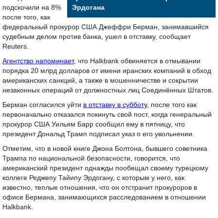
подскочили на 8%
Эрдогана
после того, как
федеральный прокурор США Джеффри Берман, занимавшийся
судебным делом против банка, ушел в отставку, сообщает
Reuters.
Агентство напоминает
, что Halkbank обвиняется в отмывании
порядка 20 млрд долларов от имени иранских компаний в обход
американских санкций, а также в мошенничестве и сокрытии
незаконных операций от должностных лиц Соединённых Штатов.
Берман согласился уйти
в отставку в субботу
, после того как
первоначально отказался покинуть свой пост, когда генеральный
прокурор США Уильям Барр сообщил ему в пятницу, что
президент Дональд Трамп подписал указ о его увольнении.
Отметим, что в новой книге Джона Болтона, бывшего советника
Трампа по национальной безопасности, говорится, что
американский президент однажды пообещал своему турецкому
коллеге Реджепу Тайипу Эрдогану, с которым у него, как
известно, теплые отношения, что он отстранит прокуроров в
офисе Бермана, занимающихся расследованием в отношении
Halkbank.