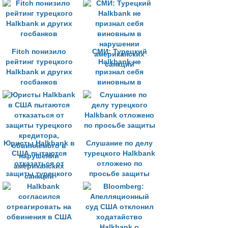
учреждений
Fitch понизило
СМИ: Турецкий
рейтинг турецкого
Halkbank не
Halkbank и других
признал себя
госбанков
виновным в
нарушении
американских
санкций
Юристы Halkbank в
Слушание по делу
США пытаются
турецкого Halkbank
отказаться от
отложено по
защиты турецкого
просьбе защиты
кредитора,
обвиняемого в
нарушении
американских
санкций