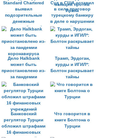
Standard Chartered
Суд в США оставил
выявил
в силе приговор
подозрительные
турецкому банкиру
денежные
в деле о нарушении
переводы Зарраба
санкций против
Ирана
Дело Halkbank
Трамп, Эрдоган,
может быть
курды и ИГИЛ*:
приостановлено из-
Болтон раскрывает
за пандемии
тайны
коронавируса
Банковский
Что говорится в
регулятор Турции
книге Болтона о
обложил штрафами
Турции
16 финансовых