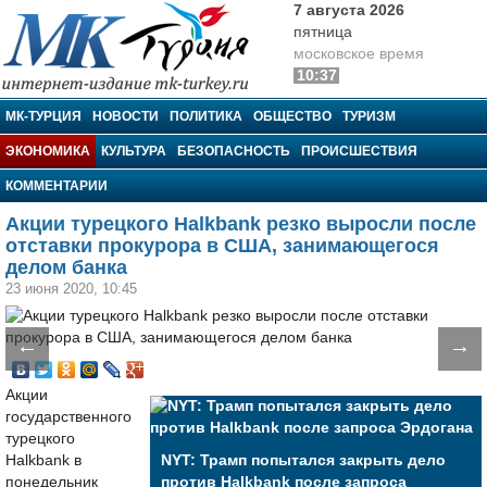
7 августа 2026
пятница
московское время
10:37
МК-Турция
МК-ТУРЦИЯ
НОВОСТИ
ПОЛИТИКА
ОБЩЕСТВО
ТУРИЗМ
ЭКОНОМИКА
КУЛЬТУРА
БЕЗОПАСНОСТЬ
ПРОИСШЕСТВИЯ
КОММЕНТАРИИ
Акции турецкого Halkbank резко выросли после
отставки прокурора в США, занимающегося
делом банка
23 июня 2020, 10:45
←
→
Акции
государственного
турецкого
Halkbank в
NYT: Трамп попытался закрыть дело
понедельник
против Halkbank после запроса