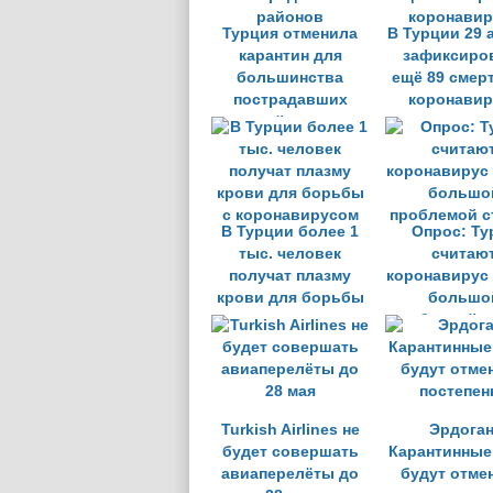
Турция отменила
В Турции 29 
карантин для
зафиксиро
большинства
ещё 89 смер
пострадавших
коронавир
районов
В Турции более 1
Опрос: Ту
тыс. человек
считаю
получат плазму
коронавирус
крови для борьбы
большо
с коронавирусом
проблемой с
Turkish Airlines не
Эрдоган
будет совершать
Карантинные
авиаперелёты до
будут отме