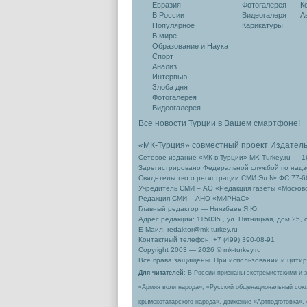
Евразия
Фотогалерея
К
В России
Видеогалеря
А
Популярное
Карикатуры
В мире
Образование и Наука
Спорт
Анализ
Интервью
Злоба дня
Фотогалерея
Видеогалерея
Все новости Турции в Вашем смартфоне!
«МК-Турция» совместный проект Издател
Сетевое издание «МК в Турции» MK-Turkey.ru — 1
Зарегистрировано Федеральной службой по надзо
Свидетельство о регистрации СМИ Эл № ФС 77-66
Учредитель СМИ – АО «Редакция газеты «Москов
Редакция СМИ – АНО «МИРНаС»
Главный редактор — Ниязбаев Я.Ю.
Адрес редакции: 115035 , ул. Пятницкая, дом 25, 
Е-Маил: redaktor@mk-turkey.ru
Контактный телефон: +7 (499) 390-08-91
Copyright 2003 — 2026 © mk-turkey.ru
Все права защищены. При использовании и цитиро
Для читателей
: В России признаны экстремистскими и 
«Армия воли народа», «Русский общенациональный сою
крымскотатарского народа», движение «Артподготовка»,