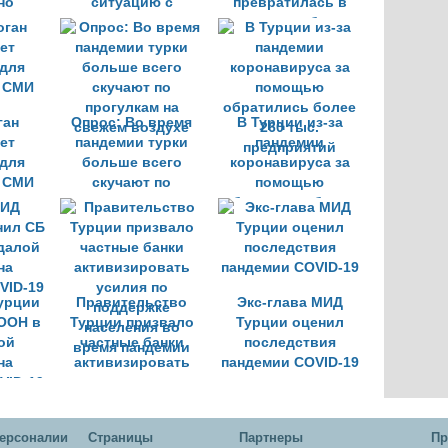
но
ситуацию с
превратилась в
коронавирусом и
центр по сбору
региональные
продовольствия во
темы
время пандемии
ган
Опрос: Во время
В Турции из-за
ет
пандемии турки
пандемии
для
больше всего
коронавируса за
 СМИ
скучают по
помощью
прогулкам на
обратились более
свежем воздухе
260 тыс.
предприятий
урции
Правительство
Экс-глава МИД
ООН в
Турции призвало
Турции оценил
ой
частные банки
последствия
на
активизировать
пандемии COVID-19
VID-19
усилия по
поддержке
населения во
ерсоналии
Cтраницы
Партнеры
Пр
время пандемии