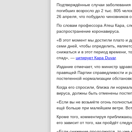
Подтверждённые случаи заболевания C
погибших возросло до 2 тыс. 805 чел
26 апреля, что побудило чиновников о
По словам профессора Атеш Кара, сл
распространение коронавируса.
«В этот момент мы достигли плато и 
семи дней, чтобы определить, являет
снижаться и в этот период времени, 
спад», —
цитирует Кара Duvar
.
Издание отмечает, что министр здрав
правящей Партии справедливости и р
постепенной нормализации обстановки
Когда его спросили, близка ли норма
вируса, должны быть отменены посте
«Если вы не возьмёте огонь полностью
ещё больше при малейшем ветре. Вот
Кроме того, комментируя приближающи
его зависит от того, как пройдёт сле
«Если снижение продолжится, то уже 