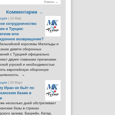
Опросы →
Комментарии →
рция
| 14 Май
ое сотрудничество
ии и Турции:
атизм или
жденное возвращение?
 бельгийской королевы Матильды и
сание девяти оборонных
шений с Турцией официально
няют двумя главными причинами:
йской угрозой и необходимостью
лять европейскую оборонную
шленность. →
рция
| 04 Март
у Иран не бьёт по
канским базам в
и
же несколько дней обстреливает
анские базы в странах
ского залива: Бахрейн, Катар,