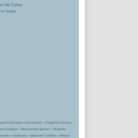
ти Турции
.
ционал-большевистская партия», «Свидетели Иеговы»,
пана Бандеры», «Мизантропик дивижн», «Меджлис
ическими и запрещены: «Движение Талибан», «Имарат