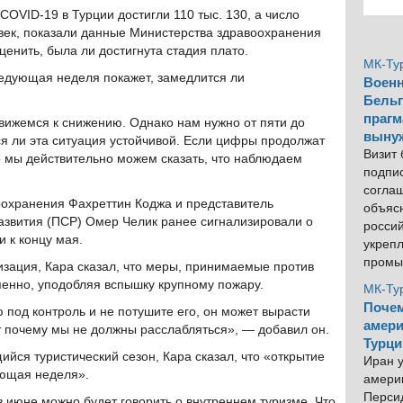
OVID-19 в Турции достигли 110 тыс. 130, а число
овек, показали данные Министерства здравоохранения
ценить, была ли достигнута стадия плато.
МК-Ту
едующая неделя покажет, замедлится ли
Военн
Бельг
прагм
движемся к снижению. Однако нам нужно от пяти до
выну
ся ли эта ситуация устойчивой. Если цифры продолжат
Визит
то мы действительно можем сказать, что наблюдаем
подпи
согла
оохранения Фахреттин Коджа и представитель
объяс
азвития (ПСР) Омер Челик ранее сигнализировали о
росси
 к концу мая.
укреп
промы
лизация, Кара сказал, что меры, принимаемые против
пенно, уподобляя вспышку крупному пожару.
МК-Ту
Почем
 под контроль и не потушите его, он может вырасти
амери
 почему мы не должны расслабляться», — добавил он.
Турци
йся туристический сезон, Кара сказал, что «открытие
Иран у
дующая неделя».
америк
Персид
в июне можно будет говорить о внутреннем туризме. Что