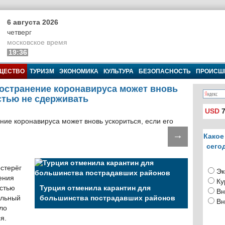
6 августа 2026
четверг
московское время
19:36
ЩЕСТВО
ТУРИЗМ
ЭКОНОМИКА
КУЛЬТУРА
БЕЗОПАСНОСТЬ
ПРОИСШ
остранение коронавируса может вновь
стью не сдерживать
USD
7
→
Какое
сего
стерёг
Эк
ения
Ку
остью
Турция отменила карантин для
Вн
ельный
большинства пострадавших районов
Вн
ло
я.