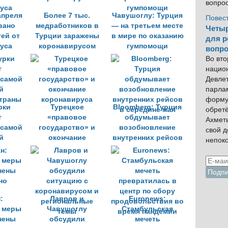
вопро
апреля
Более 7 тыс.
Чавушоглу: Турция
Повес
вано
медработников в
— на третьем месте
Четыр
тей от
Турции заражены
в мире по оказанию
для р
уса
коронавирусом
гумпомощи
вопро
Во вто
нацио
Девлет
парла
форму
рки
Турецкое
Bloomberg: Турция
обрет
т
«правовое
обдумывает
Ахмет
 самой
государство» и
возобновление
свой 
й
окончание
внутренних рейсов
непок
траны
коронавируса
в середине мая
:
Лавров и
Euronews:
 меры
Чавушоглу
Стамбульская
нены
обсудили
мечеть