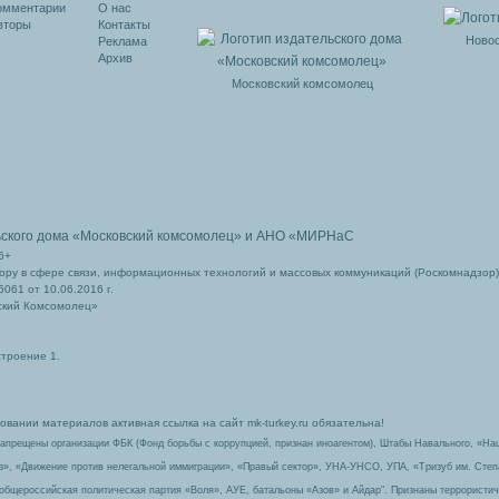
омментарии
О нас
вторы
Контакты
Новос
Реклама
Архив
Московский комсомолец
ьского дома
«Московский комсомолец»
и АНО «МИРНаС
6+
ру в сфере связи, информационных технологий и массовых коммуникаций (Роскомнадзор)
061 от 10.06.2016 г.
ский Комсомолец»
строение 1.
вании материалов активная ссылка на сайт mk-turkey.ru обязательна!
запрещены организации ФБК (Фонд борьбы с коррупцией, признан иноагентом), Штабы Навального, «На
з», «Движение против нелегальной иммиграции», «Правый сектор», УНА-УНСО, УПА, «Тризуб им. Сте
 общероссийская политическая партия «Воля», АУЕ, батальоны «Азов» и Айдар″. Признаны террорист