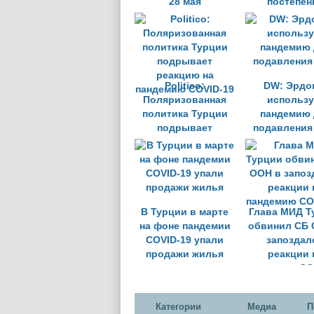
28 мая
постепен
Politico:
DW: Эрдо
Поляризованная
использу
политика Турции
пандемию 
подрывает
подавления
реакцию на
пандемию COVID-19
В Турции в марте
Глава МИД Т
на фоне пандемии
обвинил СБ 
COVID-19 упали
запоздал
продажи жилья
реакции 
пандемию CO
Категории
Медиа
П