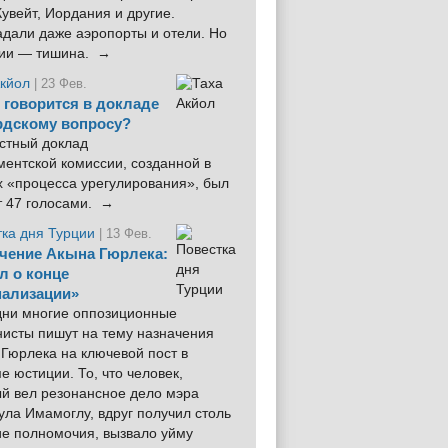
увейт, Иордания и другие.
дали даже аэропорты и отели. Но
ции — тишина. →
Акйол
| 23 Фев.
 говорится в докладе
рдскому вопросу?
стный доклад
ентской комиссии, созданной в
х «процесса урегулирования», был
т 47 голосами. →
тка дня Турции
| 13 Фев.
чение Акына Гюрлека:
л о конце
ализации»
 дни многие оппозиционные
нисты пишут на тему назначения
Гюрлека на ключевой пост в
е юстиции. То, что человек,
ый вел резонансное дело мэра
ла Имамоглу, вдруг получил столь
ие полномочия, вызвало уйму