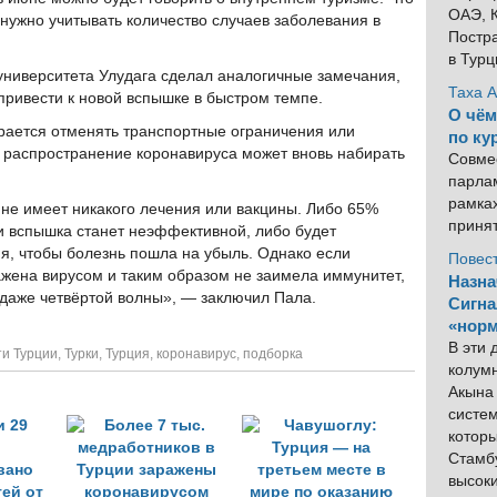
ОАЭ, К
 нужно учитывать количество случаев заболевания в
Постра
в Тур
университета Улудага сделал аналогичные замечания,
Таха 
 привести к новой вспышке в быстром темпе.
О чём
ирается отменять транспортные ограничения или
по ку
у распространение коронавируса может вновь набирать
Совме
парлам
рамка
 не имеет никакого лечения или вакцины. Либо 65%
приня
и вспышка станет неэффективной, либо будет
я, чтобы болезнь пошла на убыль. Однако если
Повес
жена вирусом и таким образом не заимела иммунитет,
Назна
и даже четвёртой волны», — заключил Пала.
Сигна
«норм
В эти
и Турции
,
Турки
,
Турция
,
коронавирус
,
подборка
колум
Акына 
систем
котор
Стамбу
высок