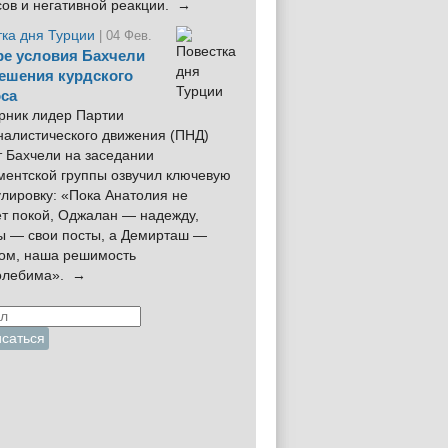
сов и негативной реакции. →
тка дня Турции
| 04 Фев.
е условия Бахчели
ешения курдского
са
рник лидер Партии
налистического движения (ПНД)
 Бахчели на заседании
ментской группы озвучил ключевую
лировку: «Пока Анатолия не
ёт покой, Оджалан — надежду,
ы — свои посты, а Демирташ —
дом, наша решимость
олебима». →