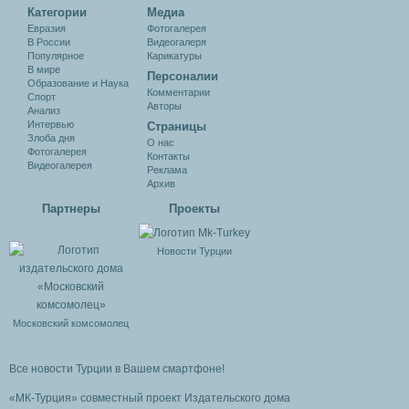
Категории
Медиа
Евразия
Фотогалерея
В России
Видеогалеря
Популярное
Карикатуры
В мире
Персоналии
Образование и Наука
Комментарии
Спорт
Авторы
Анализ
Интервью
Cтраницы
Злоба дня
О нас
Фотогалерея
Контакты
Видеогалерея
Реклама
Архив
Партнеры
Проекты
Новости Турции
Московский комсомолец
Все новости Турции в Вашем смартфоне!
«МК-Турция» совместный проект Издательского дома