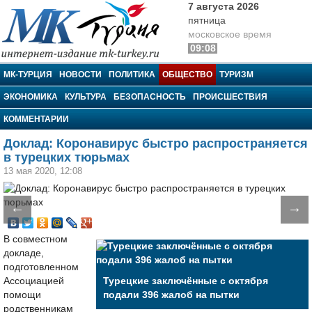
7 августа 2026
пятница
московское время
09:08
МК-Турция
МК-ТУРЦИЯ
НОВОСТИ
ПОЛИТИКА
ОБЩЕСТВО
ТУРИЗМ
ЭКОНОМИКА
КУЛЬТУРА
БЕЗОПАСНОСТЬ
ПРОИСШЕСТВИЯ
КОММЕНТАРИИ
Доклад: Коронавирус быстро распространяется
в турецких тюрьмах
13 мая 2020, 12:08
←
→
В совместном
докладе,
подготовленном
Ассоциацией
Турецкие заключённые с октября
помощи
подали 396 жалоб на пытки
родственникам