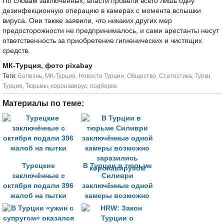
По словам заключённых, власти провели всего лишь одну
дезинфекционную операцию в камерах с момента вспышки
вируса. Они также заявили, что никаких других мер
предосторожности не предпринималось, и сами арестанты несут
ответственность за приобретение гигиенических и чистящих
средств.
МК-Турция, фото pixabay
Tеги:
Болезнь
,
МК-Турция
,
Новости Турции
,
Общество
,
Статистика
,
Турки
,
Турция
,
Тюрьмы
,
коронавирус
,
подборка
Материалы по теме:
Турецкие
В Турции в тюрьме
заключённые с
Силиври
октября подали 396
заключённые одной
жалоб на пытки
камеры возможно
заразились
коронавирусом