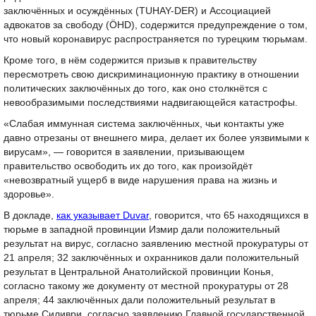
заключённых и осуждённых (TUHAY-DER) и Ассоциацией
адвокатов за свободу (ÖHD), содержится предупреждение о том,
что новый коронавирус распространяется по турецким тюрьмам.
Кроме того, в нём содержится призыв к правительству
пересмотреть свою дискриминационную практику в отношении
политических заключённых до того, как оно столкнётся с
невообразимыми последствиями надвигающейся катастрофы.
«Слабая иммунная система заключённых, чьи контакты уже
давно отрезаны от внешнего мира, делает их более уязвимыми к
вирусам», — говорится в заявлении, призывающем
правительство освободить их до того, как произойдёт
«невозвратный ущерб в виде нарушения права на жизнь и
здоровье».
В докладе,
как указывает Duvar
, говорится, что 65 находящихся в
тюрьме в западной провинции Измир дали положительный
результат на вирус, согласно заявлению местной прокуратуры от
21 апреля; 32 заключённых и охранников дали положительный
результат в Центральной Анатолийской провинции Конья,
согласно такому же документу от местной прокуратуры от 28
апреля; 44 заключённых дали положительный результат в
тюрьме Силиври, согласно заявлению Главной государственной