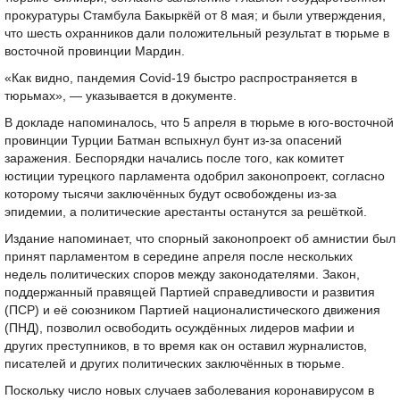
прокуратуры Стамбула Бакыркёй от 8 мая; и были утверждения,
что шесть охранников дали положительный результат в тюрьме в
восточной провинции Мардин.
«Как видно, пандемия Covid-19 быстро распространяется в
тюрьмах», — указывается в документе.
В докладе напоминалось, что 5 апреля в тюрьме в юго-восточной
провинции Турции Батман вспыхнул бунт из-за опасений
заражения. Беспорядки начались после того, как комитет
юстиции турецкого парламента одобрил законопроект, согласно
которому тысячи заключённых будут освобождены из-за
эпидемии, а политические арестанты останутся за решёткой.
Издание напоминает, что спорный законопроект об амнистии был
принят парламентом в середине апреля после нескольких
недель политических споров между законодателями. Закон,
поддержанный правящей Партией справедливости и развития
(ПСР) и её союзником Партией националистического движения
(ПНД), позволил освободить осуждённых лидеров мафии и
других преступников, в то время как он оставил журналистов,
писателей и других политических заключённых в тюрьме.
Поскольку число новых случаев заболевания коронавирусом в