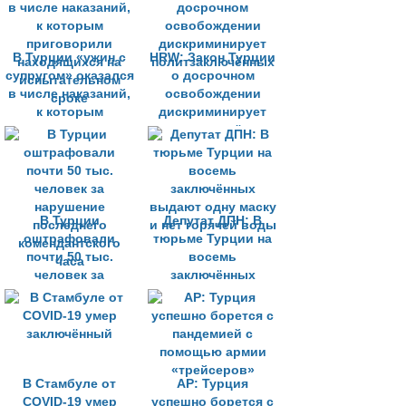
В Турции «ужин с
HRW: Закон Турции
супругом» оказался
о досрочном
в числе наказаний,
освобождении
к которым
дискриминирует
приговорили
политзаключённых
находящихся на
испытательном
сроке
В Турции
Депутат ДПН: В
оштрафовали
тюрьме Турции на
почти 50 тыс.
восемь
человек за
заключённых
нарушение
выдают одну маску
последнего
и нет горячей воды
комендантского
часа
В Стамбуле от
AP: Турция
COVID-19 умер
успешно борется с