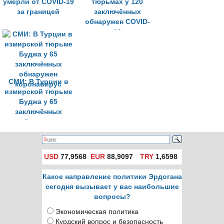
умерли от COVID-19
тюрьмах у 120
за границей
заключённых
обнаружен COVID-
19
СМИ: В Турции в
измирской тюрьме
Буджа у 65
заключённых
обнаружен
коронавирус
USD
77,9568
EUR
88,9097
TRY
1,6598
Какое направление политики Эрдогана
сегодня вызывает у вас наибольшие
вопросы?
Экономическая политика
Курдский вопрос и безопасность