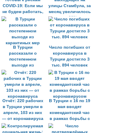
COVID-19: Если мы
улицы Стамбула, за
не будем работать,
месяц увеличилось
мы умрем с голоду
на 30%
В Турции
Число погибших от
рассказали о
коронавируса в
постепенном
Турции достигло 3
выходе из
тыс. 894 человек
карантиных мер
Отчёт: 220 рабочих
В Турции с 16 по 19
в Турции умерли в
мая вводят
апреле, 103 из них
комендантский час
— от коронавируса
в рамках борьбы с
коронавирусом