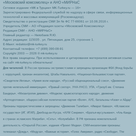
«Московский комсомолец»
и АНО «МИРНаС
Сетевое издание «МК в Турции» MK-Turkey.ru — 16+
Зарегистрировано Федеральной службой по надзору в сфере связи, информационных
технологий и массовых коммуникаций (Роскомнадзор).
Свидетельство о регистрации СМИ Эл № ФС 77-66061 от 10.06.2016 г.
Учредитель СМИ – АО «Редакция газеты «Московский Комсомолец»
Редакция СМИ – АНО «МИРНаС»
Главный редактор — Ниязбаев Я.Ю.
Адрес редакции: 115035 , ул. Пятницкая, дом 25, строение 1.
Е-Маил: redaktor@mk-turkey.ru
Контактный телефон: +7 (499) 390-08-91
Copyright 2003 — 2026 © mk-turkey.ru
Все права защищены. При использовании и цитировании материалов активная ссылка
на сайт mk-turkey.ru обязательна!
Для читателей
: В России признаны экстремистскими и запрещены организации ФБК (Фонд борьбы
с коррупцией, признан иноагентом), Штабы Навального, «Национал-большевистская партия»,
«Свидетели Иеговы», «Армия воли народа», «Русский общенациональный союз», «Движение
против нелегальной иммиграции», «Правый сектор», УНА-УНСО, УПА, «Тризуб им. Степана
Бандеры», «Мизантропик дивижн», «Меджлис крымскотатарского народа», движение
«Артподготовка», общероссийская политическая партия «Воля», АУЕ, батальоны «Азов» и Айдар″.
Признаны террористическими и запрещены: «Движение Талибан», «Имарат Кавказ», «Исламское
государство» (ИГ, ИГИЛ), Джебхад-ан-Нусра, «АУМ Синрике», «Братья-мусульмане», «Аль-Каида
в странах исламского Магриба», «Сеть», «Колумбайн». В РФ признана нежелательной
деятельность «Открытой России», издания «Проект Медиа». СМИ-иноагентами признаны:
телеканал «Дождь», «Медуза», «Важные истории», «Голос Америки», радио «Свобода», The