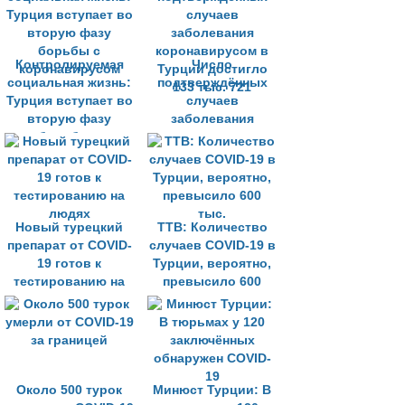
Контролируемая
Число
социальная жизнь:
подтверждённых
Турция вступает во
случаев
вторую фазу
заболевания
борьбы с
коронавирусом в
коронавирусом
Турции достигло
133 тыс. 721
Новый турецкий
ТТВ: Количество
препарат от COVID-
случаев COVID-19 в
19 готов к
Турции, вероятно,
тестированию на
превысило 600
людях
тыс.
Около 500 турок
Минюст Турции: В