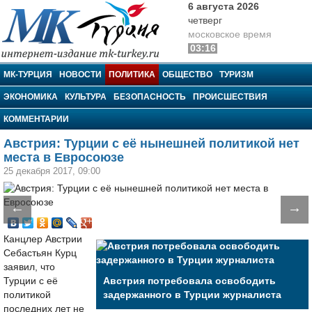
6 августа 2026
четверг
московское время
03:16
МК-Турция
МК-ТУРЦИЯ
НОВОСТИ
ПОЛИТИКА
ОБЩЕСТВО
ТУРИЗМ
ЭКОНОМИКА
КУЛЬТУРА
БЕЗОПАСНОСТЬ
ПРОИСШЕСТВИЯ
КОММЕНТАРИИ
Австрия: Турции с её нынешней политикой нет
места в Евросоюзе
25 декабря 2017, 09:00
←
→
Канцлер Австрии
Себастьян Курц
заявил, что
Турции с её
Австрия потребовала освободить
политикой
задержанного в Турции журналиста
последних лет не