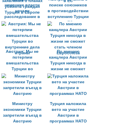
немецкие власти
поиске союзников
начали
в противодействии
расследование в
вступлению Турции
отношении
в ЕС
заявления о планах
убийств граждан
Турции в Европе
Австрия: Мы не
По мнению
потерпим
канцлера Австрии
вмешательства
Турция никогда в
Турции во
жизни не сможет
внутренние дела
стать членом
страны
Евросоюза
Министру
Турция наложила
экономики Турции
вето на участие
запретили въезд в
Австрии в
Австрию
программах НАТО