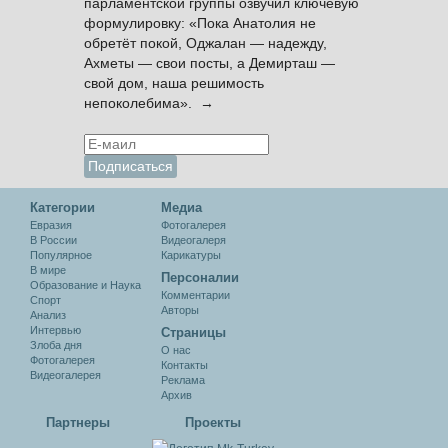
парламентской группы озвучил ключевую
формулировку: «Пока Анатолия не
обретёт покой, Оджалан — надежду,
Ахметы — свои посты, а Демирташ —
свой дом, наша решимость
непоколебима». →
Категории
Медиа
Евразия
Фотогалерея
В России
Видеогалеря
Популярное
Карикатуры
В мире
Персоналии
Образование и Наука
Комментарии
Спорт
Авторы
Анализ
Интервью
Cтраницы
Злоба дня
О нас
Фотогалерея
Контакты
Видеогалерея
Реклама
Архив
Партнеры
Проекты