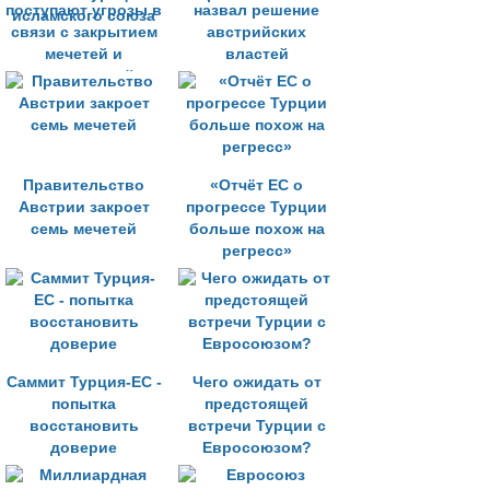
поступают угрозы в
назвал решение
связи с закрытием
австрийских
мечетей и
властей
депортацией
расистскими
имамов Турецко-
исламского союза
Правительство
«Отчёт ЕС о
Австрии закроет
прогрессе Турции
семь мечетей
больше похож на
регресс»
Саммит Турция-ЕС -
Чего ожидать от
попытка
предстоящей
восстановить
встречи Турции с
доверие
Евросоюзом?