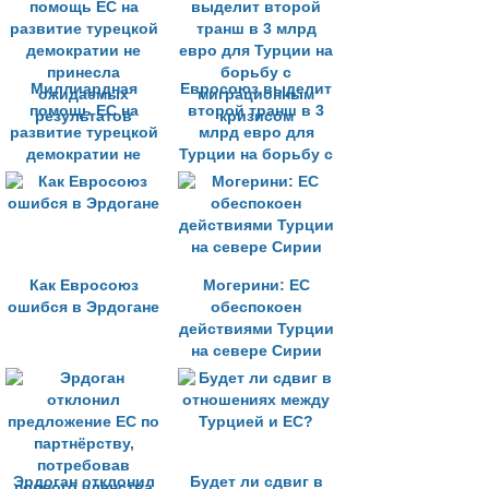
Миллиардная
Евросоюз выделит
помощь ЕС на
второй транш в 3
развитие турецкой
млрд евро для
демократии не
Турции на борьбу с
принесла
миграционным
ожидаемых
кризисом
результатов
Как Евросоюз
Могерини: ЕС
ошибся в Эрдогане
обеспокоен
действиями Турции
на севере Сирии
Эрдоган отклонил
Будет ли сдвиг в