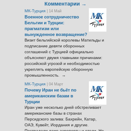
Комментарии →
МК-Турция
| 14 Май
Военное сотрудничество
Бельгии и Турции:
прагматизм или
вынужденное возвращение?
Визит бельгийской королевы Матильды и
подписание девяти оборонных
соглашений с Турцией официально
объясняют двумя главными причинами:
российской угрозой и необходимостью
укреплять европейскую оборонную
промышленность. →
МК-Турция
| 04 Март
Почему Иран не бьёт по
американским базам в
Турции
Иран уже несколько дней обстреливает
американские базы в странах
Персидского залива: Бахрейн, Катар,
ОАЭ, Кувейт, Иордания и другие.
Пострадали даже аэропорты и отели. Но