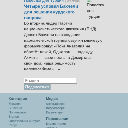
Повестка дня Турции
| 04 Фев.
Четыре условия Бахчели
для решения курдского
вопроса
Во вторник лидер Партии
националистического движения (ПНД)
Девлет Бахчели на заседании
парламентской группы озвучил ключевую
формулировку: «Пока Анатолия не
обретёт покой, Оджалан — надежду,
Ахметы — свои посты, а Демирташ —
свой дом, наша решимость
непоколебима». →
Категории
Медиа
Евразия
Фотогалерея
В России
Видеогалеря
Популярное
Карикатуры
В мире
Персоналии
Образование и Наука
Комментарии
Спорт