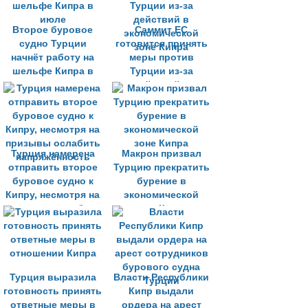
Второе буровое
Саммит ЕС
судно Турции
готовится принять
начнёт работу на
меры против
шельфе Кипра в
Турции из-за
июле
действий в
экономической
зоне Кипра
Турция намерена
Макрон призвал
отправить второе
Турцию прекратить
буровое судно к
бурение в
Кипру, несмотря на
экономической
призывы ослабить
зоне Кипра
напряжённость
Турция выразила
Власти Республики
готовность принять
Кипр выдали
ответные меры в
ордера на арест