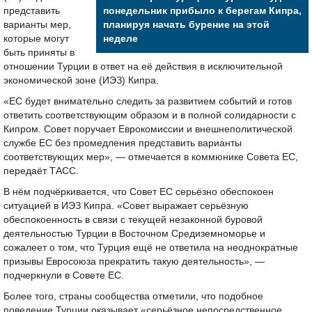
представить
понедельник прибыло к берегам Кипра,
варианты мер,
планируя начать бурение на этой
которые могут
неделе
быть приняты в
отношении Турции в ответ на её действия в исключительной
экономической зоне (ИЭЗ) Кипра.
«ЕС будет внимательно следить за развитием событий и готов
ответить соответствующим образом и в полной солидарности с
Кипром. Совет поручает Еврокомиссии и внешнеполитической
службе ЕС без промедления представить варианты
соответствующих мер», — отмечается в коммюнике Совета ЕС,
передаёт ТАСС.
В нём подчёркивается, что Совет ЕС серьёзно обеспокоен
ситуацией в ИЭЗ Кипра. «Совет выражает серьёзную
обеспокоенность в связи с текущей незаконной буровой
деятельностью Турции в Восточном Средиземноморье и
сожалеет о том, что Турция ещё не ответила на неоднократные
призывы Евросоюза прекратить такую деятельность», —
подчеркнули в Совете ЕС.
Более того, страны сообщества отметили, что подобное
поведение Турции оказывает «серьёзное непосредственное