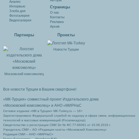
Авторы
Анализ
Интервью
Cтраницы
Злоба дня
О нас
Фотогалерея
Контакты
Видеогалерея
Реклама
Архив
Партнеры
Проекты
Новости Турции
Московский комсомолец
Все новости Турции в Вашем смартфоне!
«МК-Турция» совместный проект Издательского дома
«Московский комсомолец»
и АНО «МИРНаС
Сетевое издание «МК в Турции» MK-Turkey.ru — 16+
Зарегистрировано Федеральной службой по надзору в сфере связи, информационных
технологий и массовых коммуникаций (Роскомнадзор).
Свидетельство о регистрации СМИ Эл № ФС 77-66061 от 10.06.2016 г.
Учредитель СМИ – АО «Редакция газеты «Московский Комсомолец»
Редакция СМИ – АНО «МИРНаС»
Главный редактор — Ниязбаев Я.Ю.