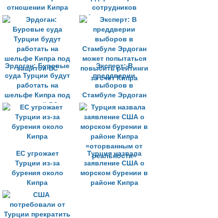
отношении Кипра
сотрудников
бурового судна
Турции
Эрдоган: Буровые
Эксперт: В
суда Турции будут
преддверии
работать на
выборов в
шельфе Кипра под
Стамбуле Эрдоган
защитой ВС
может попытаться
повысить рейтинги
за счёт Кипра
ЕС угрожает
Турция назвала
Турции из-за
заявление США о
бурения около
морском бурении в
Кипра
районе Кипра
«оторванным от
реальности»