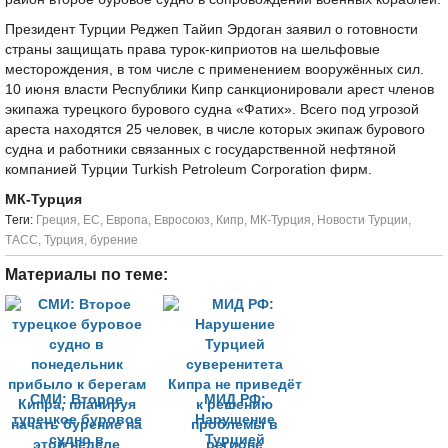
Президент Турции Реджеп Тайип Эрдоган заявил о готовности
страны защищать права турок-киприотов на шельфовые
месторождения, в том числе с применением вооружённых сил.
10 июня власти Республики Кипр санкционировали арест членов
экипажа турецкого бурового судна «Фатих». Всего под угрозой
ареста находятся 25 человек, в числе которых экипаж бурового
судна и работники связанных с государственной нефтяной
компанией Турции Turkish Petroleum Corporation фирм.
МК-Турция
Tеги:
Греция
,
ЕС
,
Европа
,
Евросоюз
,
Кипр
,
МК-Турция
,
Новости Турции
,
ТАСС
,
Турция
,
бурение
Материалы по теме:
СМИ: Второе
МИД РФ:
турецкое буровое
Нарушение
судно в
Турцией