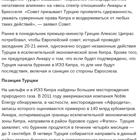
негативное влияние» на «весь спектр отношений» Анкары и
Брюсселя. «Совет призывает Турцию проявлять сдержанность,
уважать суверенные права Кипра и воздерживаться от любых
таких действий», — заявил Совет.
Ранее в понедельник премьер-министр Греции Алексис Ципрас
потребовал, чтобы Европейский совет, который проведёт
заседание 20-21 июня, однозначно осудил незаконные действия
Турции в исключительной экономической зоне Кипра. Кроме того,
он предупредил Анкару о том, что если будет подтверждено, что
Турция начала бурение в ИЭЗ Кипра, то для нее будут
последствия, включая и санкции со стороны Евросоюза.
Позиция Турции
На шельфе и в ИЭЗ Кипра найдены большие месторождения
природного газа. В 2011 году американская компания Noble
Energy обнаружила, в частности, месторождение «Афродита»,
запасы которого оцениваются примерно в 140 млрд кубометров.
Анкара, оспаривающая границы исключительной экономической
зоны Кипра, направила в район буровое судно «Фатих». Турция
заявляет, что бурение продлится в течение четырёх месяцев —
до 3 сентября. В четверг Турция собирается направить в данный
район второе буровое судно в сопровождении военных кораблей.