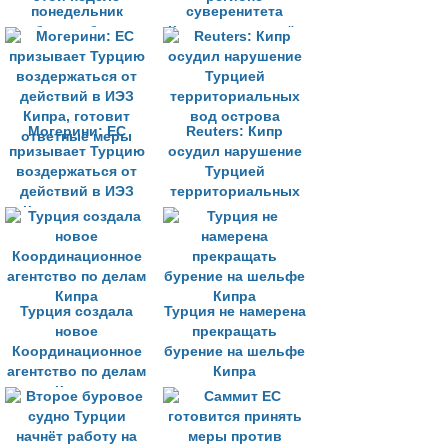
понедельник
суверенитета
прибыло к берегам
Кипра не приведёт
Кипра, планируя
к решению
начать бурение на
проблемы в
этой неделе
регионе
Могерини: ЕС
Reuters: Кипр
призывает Турцию
осудил нарушение
воздержаться от
Турцией
действий в ИЭЗ
территориальных
Кипра, готовит
вод острова
ответные меры
Турция создала
Турция не намерена
новое
прекращать
Координационное
бурение на шельфе
агентство по делам
Кипра
Кипра