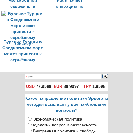
мелководной
Fatih начнёт
скважины в
операцию по
Средиземном море
глубоководному
бурению в
Средиземном море
Бурение Турции в
Средиземном море
может привести к
серьёзному
кризису
USD
77,9568
EUR
88,9097
TRY
1,6598
Какое направление политики Эрдогана
сегодня вызывает у вас наибольшие
вопросы?
Экономическая политика
Курдский вопрос и безопасность
Внутренняя политика и свободы