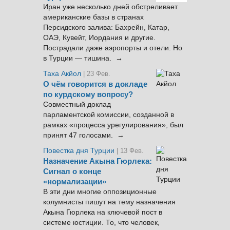
Иран уже несколько дней обстреливает
американские базы в странах
Персидского залива: Бахрейн, Катар,
ОАЭ, Кувейт, Иордания и другие.
Пострадали даже аэропорты и отели. Но
в Турции — тишина. →
Таха Акйол
| 23 Фев.
О чём говорится в докладе
по курдскому вопросу?
Совместный доклад
парламентской комиссии, созданной в
рамках «процесса урегулирования», был
принят 47 голосами. →
Повестка дня Турции
| 13 Фев.
Назначение Акына Гюрлека:
Сигнал о конце
«нормализации»
В эти дни многие оппозиционные
колумнисты пишут на тему назначения
Акына Гюрлека на ключевой пост в
системе юстиции. То, что человек,