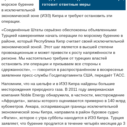
морское бурение
готовит ответные меры
в исключительной
экономической зоне (ИЭЗ) Кипра и требуют остановить эти
операции.
«Соединённые Штаты серьёзно обеспокоены объявленными
Турцией намерениями начать операции по морскому бурению в
районе, который Республика Кипр считает своей исключительной
экономической зоной. Этот шаг является в высшей степени
провокационным и может привести к росту напряжённости в
регионе. Мы настоятельно требуем от турецких властей
остановить эти операции и призываем все стороны к
сдержанности», — говорится в распространённом в воскресенье
заявлении пресс-службы Госдепартамента США, передаёт ТАСС.
Напомним, что на шельфе и в ИЭЗ Кипра найдены большие
месторождения природного газа. В 2011 году американская
компания Noble Energy обнаружила, в частности, месторождение
«Афродита», запасы которого оцениваются примерно в 140 млрд
кубометров. Анкара, оспаривающая границы исключительной
экономической зоны Кипра, направила в район буровое судно
«Фатих», которое с утра субботы находится в ИЭЗ Кипра. Турция
заявляет, что бурение продлится в течение четырёх месяцев до 3