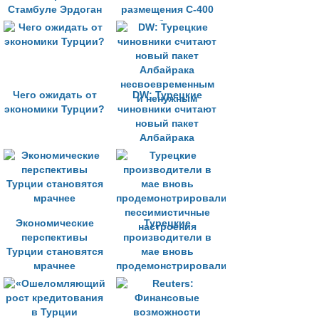
Стамбуле Эрдоган
размещения С-400
может попытаться
на берегу
повысить рейтинги
Средиземного моря
за счёт Кипра
Чего ожидать от
DW: Турецкие
экономики Турции?
чиновники считают
новый пакет
Албайрака
несвоевременным
и ненужным
Экономические
Турецкие
перспективы
производители в
Турции становятся
мае вновь
мрачнее
продемонстрировали
пессимистичные
настроения