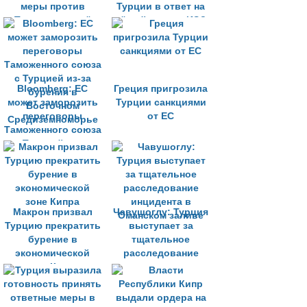
меры против
Турции в ответ на
Турции из-за её
её действия в ИЭЗ
действий у берегов
Кипра
Кипра
Bloomberg: ЕС
Греция пригрозила
может заморозить
Турции санкциями
переговоры
от ЕС
Таможенного союза
с Турцией из-за
бурения в
Восточном
Средиземноморье
Макрон призвал
Чавушоглу: Турция
Турцию прекратить
выступает за
бурение в
тщательное
экономической
расследование
зоне Кипра
инцидента в
Оманском заливе