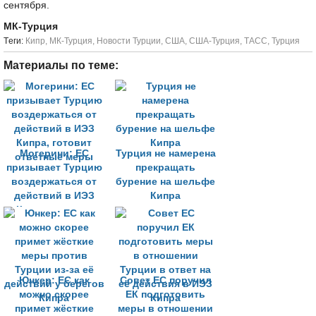
сентября.
МК-Турция
Tеги:
Кипр
,
МК-Турция
,
Новости Турции
,
США
,
США-Турция
,
ТАСС
,
Турция
Материалы по теме:
Могерини: ЕС
Турция не намерена
призывает Турцию
прекращать
воздержаться от
бурение на шельфе
действий в ИЭЗ
Кипра
Кипра, готовит
ответные меры
Юнкер: ЕС как
Совет ЕС поручил
можно скорее
ЕК подготовить
примет жёсткие
меры в отношении