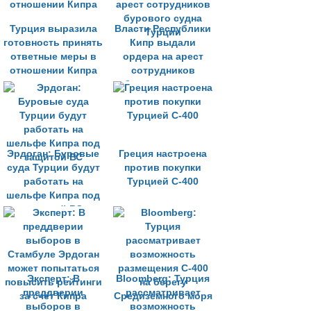
Турция выразила
Власти Республики
готовность принять
Кипр выдали
ответные меры в
ордера на арест
отношении Кипра
сотрудников
бурового судна
Турции
Эрдоган: Буровые
Греция настроена
суда Турции будут
против покупки
работать на
Турцией С-400
шельфе Кипра под
защитой ВС
Эксперт: В
Bloomberg: Турция
преддверии
рассматривает
выборов в
возможность