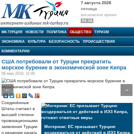
7 августа 2026
пятница
московское время
09:06
МК-Турция
МК-ТУРЦИЯ
НОВОСТИ
ПОЛИТИКА
ОБЩЕСТВО
ТУРИЗМ
ЭКОНОМИКА
КУЛЬТУРА
БЕЗОПАСНОСТЬ
ПРОИСШЕСТВИЯ
КОММЕНТАРИИ
США потребовали от Турции прекратить
морское бурение в экономической зоне Кипра
06 мая 2019, 11:05
←
→
Соединённые
Штаты считают в
высшей степени
провокационными
заявления Турции
Могерини: ЕС призывает Турцию
о решении начать
воздержаться от действий в ИЭЗ Кипра,