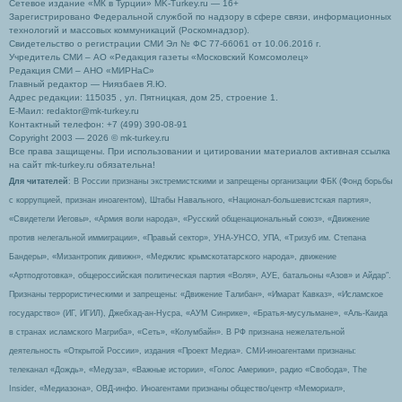
Сетевое издание «МК в Турции» MK-Turkey.ru — 16+
Зарегистрировано Федеральной службой по надзору в сфере связи, информационных
технологий и массовых коммуникаций (Роскомнадзор).
Свидетельство о регистрации СМИ Эл № ФС 77-66061 от 10.06.2016 г.
Учредитель СМИ – АО «Редакция газеты «Московский Комсомолец»
Редакция СМИ – АНО «МИРНаС»
Главный редактор — Ниязбаев Я.Ю.
Адрес редакции: 115035 , ул. Пятницкая, дом 25, строение 1.
Е-Маил: redaktor@mk-turkey.ru
Контактный телефон: +7 (499) 390-08-91
Copyright 2003 — 2026 © mk-turkey.ru
Все права защищены. При использовании и цитировании материалов активная ссылка
на сайт mk-turkey.ru обязательна!
Для читателей
: В России признаны экстремистскими и запрещены организации ФБК (Фонд борьбы
с коррупцией, признан иноагентом), Штабы Навального, «Национал-большевистская партия»,
«Свидетели Иеговы», «Армия воли народа», «Русский общенациональный союз», «Движение
против нелегальной иммиграции», «Правый сектор», УНА-УНСО, УПА, «Тризуб им. Степана
Бандеры», «Мизантропик дивижн», «Меджлис крымскотатарского народа», движение
«Артподготовка», общероссийская политическая партия «Воля», АУЕ, батальоны «Азов» и Айдар″.
Признаны террористическими и запрещены: «Движение Талибан», «Имарат Кавказ», «Исламское
государство» (ИГ, ИГИЛ), Джебхад-ан-Нусра, «АУМ Синрике», «Братья-мусульмане», «Аль-Каида
в странах исламского Магриба», «Сеть», «Колумбайн». В РФ признана нежелательной
деятельность «Открытой России», издания «Проект Медиа». СМИ-иноагентами признаны:
телеканал «Дождь», «Медуза», «Важные истории», «Голос Америки», радио «Свобода», The
Insider, «Медиазона», ОВД-инфо. Иноагентами признаны общество/центр «Мемориал»,