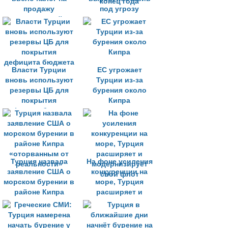
продажу
под угрозу
иностранной
целевые
валюты
показатели
правительства на
конец года
Власти Турции
ЕС угрожает
вновь используют
Турции из-за
резервы ЦБ для
бурения около
покрытия
Кипра
дефицита бюджета
Турция назвала
На фоне усиления
заявление США о
конкуренции на
морском бурении в
море, Турция
районе Кипра
расширяет и
«оторванным от
модернизирует
реальности»
свой флот