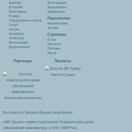
Евразия
Фотогалерея
В России
Видеогалеря
Популярное
Карикатуры
В мире
Персоналии
Образование и Наука
Комментарии
Спорт
Авторы
Анализ
Интервью
Cтраницы
Злоба дня
О нас
Фотогалерея
Контакты
Видеогалерея
Реклама
Архив
Партнеры
Проекты
Новости Турции
Московский комсомолец
Все новости Турции в Вашем смартфоне!
«МК-Турция» совместный проект Издательского дома
«Московский комсомолец»
и АНО «МИРНаС