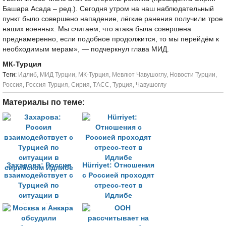
Башара Асада – ред.). Сегодня утром на наш наблюдательный
пункт было совершено нападение, лёгкие ранения получили трое
наших военных. Мы считаем, что атака была совершена
преднамеренно, если подобное продолжится, то мы перейдём к
необходимым мерам», — подчеркнул глава МИД.
МК-Турция
Tеги:
Идлиб
,
МИД Турции
,
МК-Турция
,
Мевлют Чавушоглу
,
Новости Турции
,
Россия
,
Россия-Турция
,
Сирия
,
ТАСС
,
Турция
,
Чавушоглу
Материалы по теме:
Захарова: Россия
Hürriyet: Отношения
взаимодействует с
с Россией проходят
Турцией по
стресс-тест в
ситуации в
Идлибе
сирийском Идлибе