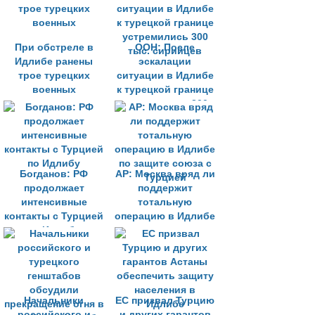
При обстреле в
ООН: После
Идлибе ранены
эскалации
трое турецких
ситуации в Идлибе
военных
к турецкой границе
устремились 300
тыс. сирийцев
Богданов: РФ
AP: Москва вряд ли
продолжает
поддержит
интенсивные
тотальную
контакты с Турцией
операцию в Идлибе
по Идлибу
по защите союза с
Турцией
Начальники
ЕС призвал Турцию
российского и
и других гарантов