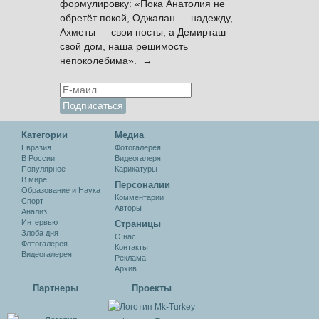
формулировку: «Пока Анатолия не
обретёт покой, Оджалан — надежду,
Ахметы — свои посты, а Демирташ —
свой дом, наша решимость
непоколебима». →
Категории
Медиа
Евразия
Фотогалерея
В России
Видеогалеря
Популярное
Карикатуры
В мире
Персоналии
Образование и Наука
Комментарии
Спорт
Авторы
Анализ
Интервью
Cтраницы
Злоба дня
О нас
Фотогалерея
Контакты
Видеогалерея
Реклама
Архив
Партнеры
Проекты