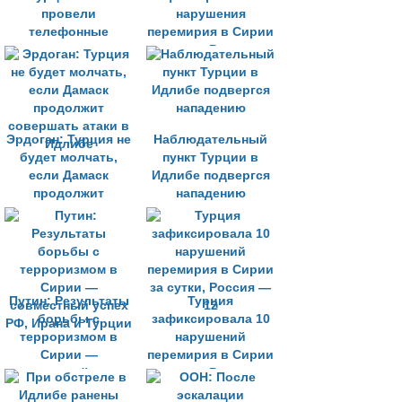
провели
нарушения
телефонные
перемирия в Сирии
переговоры
за сутки, Россия —
14
Эрдоган: Турция не
Наблюдательный
будет молчать,
пункт Турции в
если Дамаск
Идлибе подвергся
продолжит
нападению
совершать атаки в
Идлибе
Путин: Результаты
Турция
борьбы с
зафиксировала 10
терроризмом в
нарушений
Сирии —
перемирия в Сирии
совместный успех
за сутки, Россия —
РФ, Ирана и Турции
12