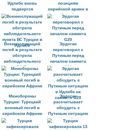
Идлибе вновь
позициям
подвергся
сирийской армии в
обстрелу
Идлибе
Военнослужащий
Эрдоган
погиб в результате
переговорил с
обстрела
Путиным перед
наблюдательного
началом саммита
пункта ВС Турции в
G20
Идлибе
Минобороны
Эрдоган
Турции: Турецкий
рассчитывает
военный погиб в
обсудить с
сирийском Африне
Путиным ситуацию
в Идлибе на
саммите G20