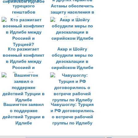
турецкого
Астаны обеспечить
генштабов
защиту населения в
обсудили
Идлибе
прекращение огня в
сирийском Идлибе
Кто разжигает
Акар и Шойгу
военный конфликт
обсудили меры по
в Идлибе между
деэскалации в
Россией и
сирийском Идлибе
Турцией?
Вашингтон заявил
Чавушоглу: Турция
о поддержке
и РФ договорились
действий Турции в
о встрече рабочей
Идлибе
группы по Идлибу