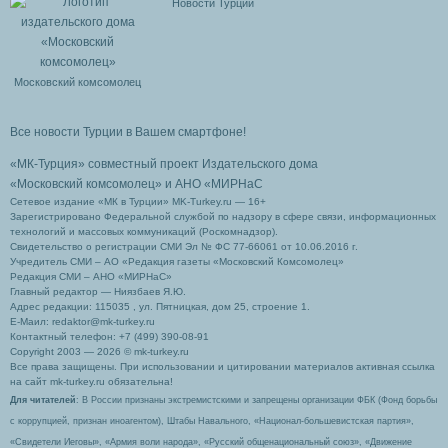
Новости Турции
Московский комсомолец
Все новости Турции в Вашем смартфоне!
«МК-Турция» совместный проект Издательского дома
«Московский комсомолец»
и АНО «МИРНаС
Сетевое издание «МК в Турции» MK-Turkey.ru — 16+
Зарегистрировано Федеральной службой по надзору в сфере связи, информационных
технологий и массовых коммуникаций (Роскомнадзор).
Свидетельство о регистрации СМИ Эл № ФС 77-66061 от 10.06.2016 г.
Учредитель СМИ – АО «Редакция газеты «Московский Комсомолец»
Редакция СМИ – АНО «МИРНаС»
Главный редактор — Ниязбаев Я.Ю.
Адрес редакции: 115035 , ул. Пятницкая, дом 25, строение 1.
Е-Маил: redaktor@mk-turkey.ru
Контактный телефон: +7 (499) 390-08-91
Copyright 2003 — 2026 © mk-turkey.ru
Все права защищены. При использовании и цитировании материалов активная ссылка
на сайт mk-turkey.ru обязательна!
Для читателей
: В России признаны экстремистскими и запрещены организации ФБК (Фонд борьбы
с коррупцией, признан иноагентом), Штабы Навального, «Национал-большевистская партия»,
«Свидетели Иеговы», «Армия воли народа», «Русский общенациональный союз», «Движение