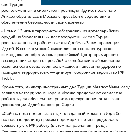
сил Турции,
расположенный в сирийской провинции Идлиб, после чего
Анкара обратилась к Москве с просьбой о содействии в
обеспечении безопасности своих военных.
«Ночью 13 июня террористы обстреляли из артиллерийских
орудий наблюдательный пост вооруженных сил Турции,
расположенный в районе высоты Джебель-Завия провинции
Идлиб. В связи с угрозой жизни личного состава турецкое
командование обратилось в российский Центр примирения
враждующих сторон с просьбой о содействии в обеспечении
безопасности своих военнослужащих и нанесении ударов по
позициям террористов», — цитирует оборонное ведомство РФ
ТАСС.
Кроме того, министр иностранных дел Турции Мевлют Чавушоглу
заявил в четверг, что Анкара и Москва продолжают совместно
работать для обеспечения режима прекращения огня в зоне
деэскалации Идлиб на севере Сирии.
«Сейчас пока нельзя сказать, что в данный момент в Идлибе
полностью достигнут режим перемирия, но мы продолжаем
совместную с РФ работу (в этом направлении – ред.).
Увеличилось число атак со стороны режима (президента Сирии