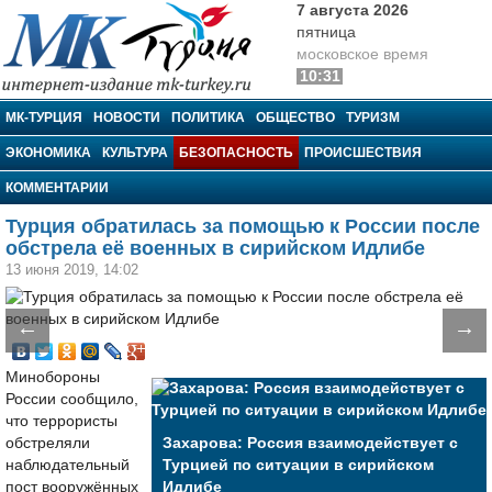
7 августа 2026
пятница
московское время
10:31
МК-Турция
МК-ТУРЦИЯ
НОВОСТИ
ПОЛИТИКА
ОБЩЕСТВО
ТУРИЗМ
ЭКОНОМИКА
КУЛЬТУРА
БЕЗОПАСНОСТЬ
ПРОИСШЕСТВИЯ
КОММЕНТАРИИ
Турция обратилась за помощью к России после
обстрела её военных в сирийском Идлибе
13 июня 2019, 14:02
←
→
Минобороны
России сообщило,
что террористы
обстреляли
Захарова: Россия взаимодействует с
наблюдательный
Турцией по ситуации в сирийском
пост вооружённых
Идлибе