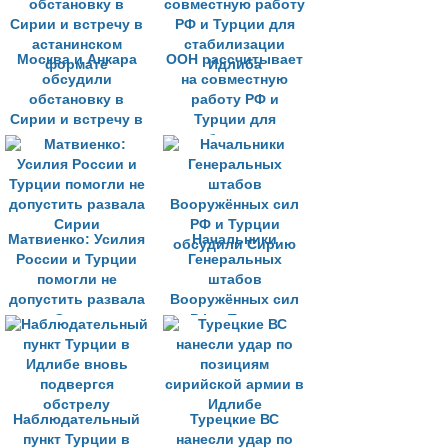
Москва и Анкара
ООН рассчитывает
обсудили
на совместную
обстановку в
работу РФ и
Сирии и встречу в
Турции для
астанинском
стабилизации
формате
Идлиба
Матвиенко: Усилия
Начальники
России и Турции
Генеральных
помогли не
штабов
допустить развала
Вооружённых сил
Сирии
РФ и Турции
обсудили Сирию
Наблюдательный
Турецкие ВС
пункт Турции в
нанесли удар по