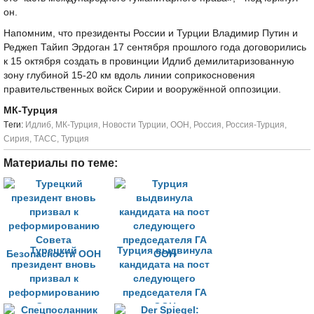
он.
Напомним, что президенты России и Турции ‪Владимир Путин и
Реджеп Тайип Эрдоган 17 сентября‬ прошлого года договорились
‪к 15 октября‬ создать в провинции Идлиб демилитаризованную
зону глубиной 15-20 км вдоль линии соприкосновения
правительственных войск Сирии и вооружённой оппозиции.
МК-Турция
Tеги:
Идлиб
,
МК-Турция
,
Новости Турции
,
ООН
,
Россия
,
Россия-Турция
,
Сирия
,
ТАСС
,
Турция
Материалы по теме:
Турецкий
Турция выдвинула
президент вновь
кандидата на пост
призвал к
следующего
реформированию
председателя ГА
Совета
ООН