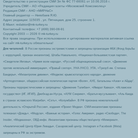
Свидетельство о регистрации СМИ Эл № ФС 77-66061 от 10.06.2016 г.
Учредитель СМИ – АО «Редакция газеты «Московский Комсомолец»
Редакция СМИ – АНО «МИРНаС»
Главный редактор — Ниязбаев Я.Ю.
Адрес редакции: 115035 , ул. Пятницкая, дом 25, строение 1.
Е-Маил: redaktor@mk-turkey.ru
Контактный телефон: +7 (499) 390-08-91
Copyright 2003 — 2026 © mk-turkey.ru
Все права защищены. При использовании и цитировании материалов активная ссылка
на сайт mk-turkey.ru обязательна!
Для читателей
: В России признаны экстремистскими и запрещены организации ФБК (Фонд борьбы
с коррупцией, признан иноагентом), Штабы Навального, «Национал-большевистская партия»,
«Свидетели Иеговы», «Армия воли народа», «Русский общенациональный союз», «Движение
против нелегальной иммиграции», «Правый сектор», УНА-УНСО, УПА, «Тризуб им. Степана
Бандеры», «Мизантропик дивижн», «Меджлис крымскотатарского народа», движение
«Артподготовка», общероссийская политическая партия «Воля», АУЕ, батальоны «Азов» и Айдар″.
Признаны террористическими и запрещены: «Движение Талибан», «Имарат Кавказ», «Исламское
государство» (ИГ, ИГИЛ), Джебхад-ан-Нусра, «АУМ Синрике», «Братья-мусульмане», «Аль-Каида
в странах исламского Магриба», «Сеть», «Колумбайн». В РФ признана нежелательной
деятельность «Открытой России», издания «Проект Медиа». СМИ-иноагентами признаны:
телеканал «Дождь», «Медуза», «Важные истории», «Голос Америки», радио «Свобода», The
Insider, «Медиазона», ОВД-инфо. Иноагентами признаны общество/центр «Мемориал»,
«Аналитический Центр Юрия Левады», Сахаровский центр. Instagram и Facebook (Metа)
запрещены в РФ за экстремизм.