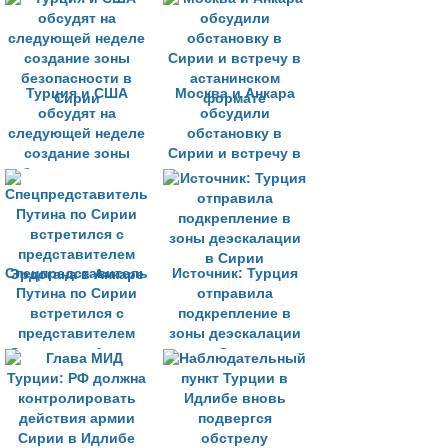
«Идлиб»
одно
Турция и США
Москва и Анкара
обсудят на
обсудили
следующей неделе
обстановку в
создание зоны
Сирии и встречу в
безопасности в
астанинском
Сирии
формате
Спецпредставитель
Источник: Турция
Путина по Сирии
отправила
встретился с
подкрепление в
представителем
зоны деэскалации
Эрдогана в Анкаре
в Сирии