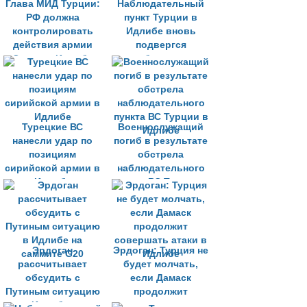
Глава МИД Турции:
Наблюдательный
РФ должна
пункт Турции в
контролировать
Идлибе вновь
действия армии
подвергся
Сирии в Идлибе
обстрелу
Турецкие ВС
Военнослужащий
нанесли удар по
погиб в результате
позициям
обстрела
сирийской армии в
наблюдательного
Идлибе
пункта ВС Турции в
Идлибе
Эрдоган
Эрдоган: Турция не
рассчитывает
будет молчать,
обсудить с
если Дамаск
Путиным ситуацию
продолжит
в Идлибе на
совершать атаки в