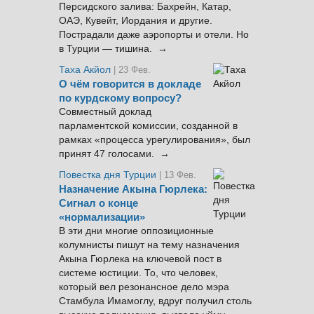
Персидского залива: Бахрейн, Катар,
ОАЭ, Кувейт, Иордания и другие.
Пострадали даже аэропорты и отели. Но
в Турции — тишина. →
Таха Акйол
| 23 Фев.
О чём говорится в докладе
по курдскому вопросу?
Совместный доклад
парламентской комиссии, созданной в
рамках «процесса урегулирования», был
принят 47 голосами. →
Повестка дня Турции
| 13 Фев.
Назначение Акына Гюрлека:
Сигнал о конце
«нормализации»
В эти дни многие оппозиционные
колумнисты пишут на тему назначения
Акына Гюрлека на ключевой пост в
системе юстиции. То, что человек,
который вел резонансное дело мэра
Стамбула Имамоглу, вдруг получил столь