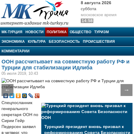
8 августа 2026
суббота
московское время
14:58
МК-Турция
МК-ТУРЦИЯ
НОВОСТИ
ПОЛИТИКА
ОБЩЕСТВО
ТУРИЗМ
ЭКОНОМИКА
КУЛЬТУРА
БЕЗОПАСНОСТЬ
ПРОИСШЕСТВИЯ
КОММЕНТАРИИ
ООН рассчитывает на совместную работу РФ и
Турции для стабилизации Идлиба
05 июля 2019, 10:43
←
→
Спецпосланник
генерального
секретаря ООН по
Сирии Гейр
Педерсен заявил
Турецкий президент вновь призвал к
в четверг, что
реформированию Совета Безопасности