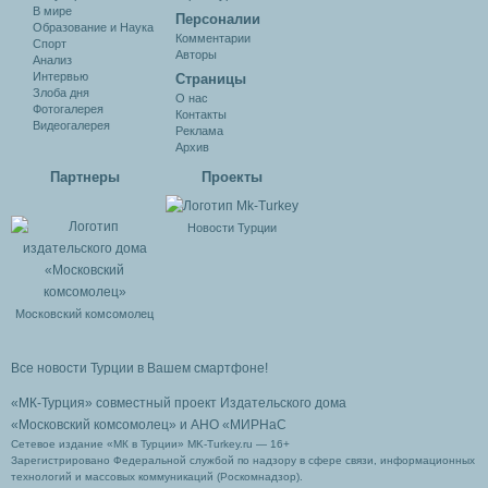
В мире
Персоналии
Образование и Наука
Комментарии
Спорт
Авторы
Анализ
Интервью
Cтраницы
Злоба дня
О нас
Фотогалерея
Контакты
Видеогалерея
Реклама
Архив
Партнеры
Проекты
Новости Турции
Московский комсомолец
Все новости Турции в Вашем смартфоне!
«МК-Турция» совместный проект Издательского дома
«Московский комсомолец»
и АНО «МИРНаС
Сетевое издание «МК в Турции» MK-Turkey.ru — 16+
Зарегистрировано Федеральной службой по надзору в сфере связи, информационных
технологий и массовых коммуникаций (Роскомнадзор).