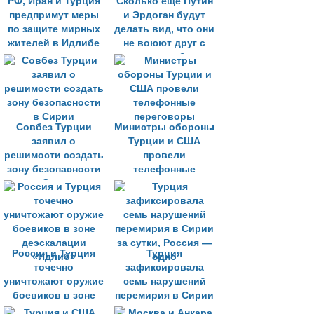
РФ, Иран и Турция
Сколько ещё Путин
предпримут меры
и Эрдоган будут
по защите мирных
делать вид, что они
жителей в Идлибе
не воюют друг с
другом?
Совбез Турции
Министры обороны
заявил о
Турции и США
решимости создать
провели
зону безопасности
телефонные
в Сирии
переговоры
Россия и Турция
Турция
точечно
зафиксировала
уничтожают оружие
семь нарушений
боевиков в зоне
перемирия в Сирии
деэскалации
за сутки, Россия —