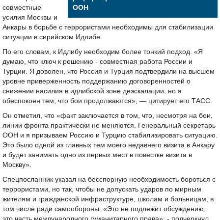
совместные
ООН
усилия Москвы и
Анкары в борьбе с террористами необходимы для стабилизации
ситуации в сирийском Идлибе.
По его словам, к Идлибу необходим более тонкий подход. «Я
думаю, что ключ к решению - совместная работа России и
Турции. Я доволен, что Россия и Турция подтвердили на высшем
уровне приверженность поддержанию договоренностей о
снижении насилия в идлибской зоне деэскалации, но я
обеспокоен тем, что бои продолжаются», — цитирует его ТАСС.
Он отметил, что «факт заключается в том, что, несмотря на бои,
линии фронта практически не меняются. Генеральный секретарь
ООН и я призываем Россию и Турцию стабилизировать ситуацию.
Это было одной из главных тем моего недавнего визита в Анкару
и будет занимать одно из первых мест в повестке визита в
Москву».
Спецпосланник указал на бесспорную необходимость бороться с
террористами, но так, чтобы не допускать ударов по мирным
жителям и гражданской инфраструктуре, школам и больницам, в
том числе ради самообороны. «Это не подлежит обсуждению,
это часть международного гуманитарного права», - подчеркнул