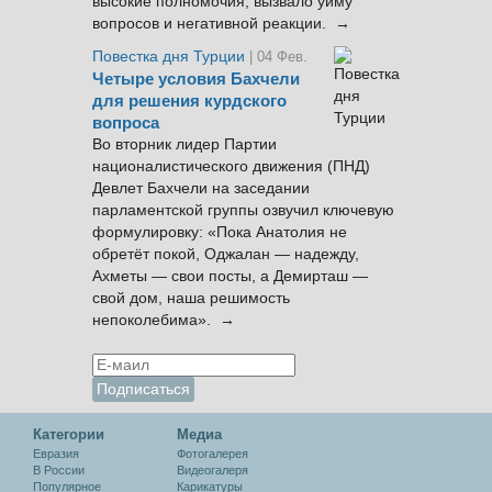
высокие полномочия, вызвало уйму
вопросов и негативной реакции. →
Повестка дня Турции
| 04 Фев.
Четыре условия Бахчели
для решения курдского
вопроса
Во вторник лидер Партии
националистического движения (ПНД)
Девлет Бахчели на заседании
парламентской группы озвучил ключевую
формулировку: «Пока Анатолия не
обретёт покой, Оджалан — надежду,
Ахметы — свои посты, а Демирташ —
свой дом, наша решимость
непоколебима». →
Категории
Медиа
Евразия
Фотогалерея
В России
Видеогалеря
Популярное
Карикатуры