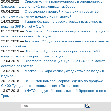
20.06.2022
—
Эрдоган усилит напряженность в отношениях с
Западом на фоне приближающихся выборов
05.04.2022
—
Стремление турецкой инфляции к новому 20-
летнему максимуму делает лиру уязвимой
14.03.2022
—
Турция больше не рассматривает возможность
покупки ЗРК Patriot у США
01.12.2020
—
Размолвки с Россией вновь подталкивают Турцию к
укреплению связей с Западом
22.01.2020
—
Аналитик: У Эрдогана всё меньше шансов возвести
канал Стамбул
26.12.2019
—
Bloomberg: Турция сохранит российские С-400
вопреки угрозе американских санкций
17.04.2019
—
Bloomberg: провокация Турции с С-400 не может
остаться без ответа
13.02.2019
—
Москва и Анкара согласуют действия разведок в
Идлибе
20.12.2018
—
Вашингтон намерен сорвать сделку по продаже
С-400 Турции — с помощью своих «Патриотов»
13.07.2018
—
«НАТО следует беспокоиться об Эрдогане, а не о
Трампе»