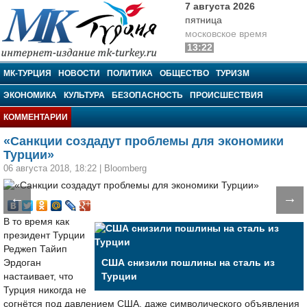
7 августа 2026
пятница
московское время
13:22
МК-Турция
МК-ТУРЦИЯ
НОВОСТИ
ПОЛИТИКА
ОБЩЕСТВО
ТУРИЗМ
ЭКОНОМИКА
КУЛЬТУРА
БЕЗОПАСНОСТЬ
ПРОИСШЕСТВИЯ
КОММЕНТАРИИ
«Санкции создадут проблемы для экономики
Турции»
06 августа 2018, 18:22
|
Bloomberg
←
→
В то время как
президент Турции
Реджеп Тайип
Эрдоган
США снизили пошлины на сталь из
настаивает, что
Турции
Турция никогда не
согнётся под давлением США, даже символического объявления