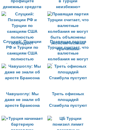
профиците
в Турции
денежных средств
неизбежно»
в июле
Слуцкий: Позиции
Правящая партия
РФ и Турции по
Турции считает, что
санкциям США
валютные
полностью
колебания не могут
совпадают
быть объяснены
экономическими
причинами
Чавушоглу: Мы
Треть офисных
даже не знали об
площадей
аресте Брансона
Стамбула пустуют