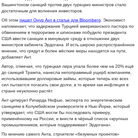
Вашингтоном санкций против двух турецких министров стало
достаточным для волнения инвесторов.
Об этом
пишет Онур Ант в статье для Bloomberg
. Экономист
напоминает, что задержание Турцией американского пастора по
обвинениям в терроризме и шпионаже побудило президента
США ввести санкции в минувшую среду в отношении двух
министров кабинета Эрдогана. И есть широко распространённое
мнение, что грядут и более жёсткие меры находятся на пути,
добавляет Ант.
Автор, отмечая, что турецкая лира упала более чем на 20% ещё
до санкций Трампа, нанесла непоправимый ущерб компаниям,
использовавшим долларовые займы, которые теперь изо всех
сил пытаются погасить свои долги, в то время как инфляция в
стране неуклонно растёт.
Ант цитирует Ричарда Нефью, эксперта по энергетическим
санкциям в Колумбийском университете в Нью-Йорке, который
утверждает, что США могли бы последовать примеру,
применённому на России, и внести в чёрный список «крупных
промышленников, которые поддерживают Эрдогана».
По мнению самого Анта, строители «безумных проектов»