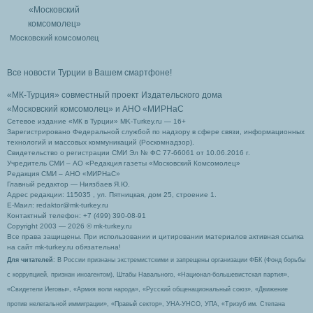
Московский комсомолец
Все новости Турции в Вашем смартфоне!
«МК-Турция» совместный проект Издательского дома
«Московский комсомолец»
и АНО «МИРНаС
Сетевое издание «МК в Турции» MK-Turkey.ru — 16+
Зарегистрировано Федеральной службой по надзору в сфере связи, информационных
технологий и массовых коммуникаций (Роскомнадзор).
Свидетельство о регистрации СМИ Эл № ФС 77-66061 от 10.06.2016 г.
Учредитель СМИ – АО «Редакция газеты «Московский Комсомолец»
Редакция СМИ – АНО «МИРНаС»
Главный редактор — Ниязбаев Я.Ю.
Адрес редакции: 115035 , ул. Пятницкая, дом 25, строение 1.
Е-Маил: redaktor@mk-turkey.ru
Контактный телефон: +7 (499) 390-08-91
Copyright 2003 — 2026 © mk-turkey.ru
Все права защищены. При использовании и цитировании материалов активная ссылка
на сайт mk-turkey.ru обязательна!
Для читателей
: В России признаны экстремистскими и запрещены организации ФБК (Фонд борьбы
с коррупцией, признан иноагентом), Штабы Навального, «Национал-большевистская партия»,
«Свидетели Иеговы», «Армия воли народа», «Русский общенациональный союз», «Движение
против нелегальной иммиграции», «Правый сектор», УНА-УНСО, УПА, «Тризуб им. Степана