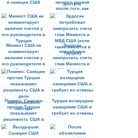
и санкции США
низкого уровня
после того, как
США заявили о
пересмотре
беспошлинного
доступа
Минюст США не
Эрдоган
комментирует
потребовал
наличие счетов у
заморозить счета
его руководителя в
глав Минюста и
Турции
МВД США (если
такие имеются в
Турции)
Помпео: Санкции
Турция возмущена
против Турции
санкциями США и
показывают
требует их отмены
решимость США в
деле
американского
пастора