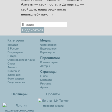
Ахметы — свои посты, а Демирташ —
свой дом, наша решимость
непоколебима». →
Категории
Медиа
Евразия
Фотогалерея
В России
Видеогалеря
Популярное
Карикатуры
В мире
Персоналии
Образование и Наука
Комментарии
Спорт
Авторы
Анализ
Интервью
Cтраницы
Злоба дня
О нас
Фотогалерея
Контакты
Видеогалерея
Реклама
Архив
Партнеры
Проекты
Новости Турции