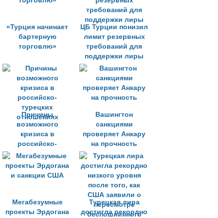
«Турция начинает
ЦБ Турции понизил
бартерную
лимит резервных
торговлю»
требований для
поддержки лиры
Причины
Вашингтон
возможного
санкциями
кризиса в
проверяет Анкару
российско-
на прочность
турецких
отношениях
Мегабезумные
Турецкая лира
проекты Эрдогана
достигла рекордно