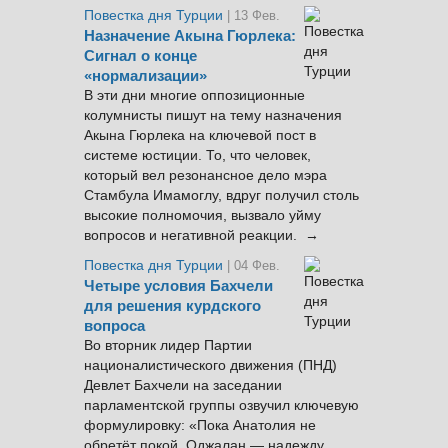
Повестка дня Турции
| 13 Фев.
Назначение Акына Гюрлека:
Сигнал о конце
«нормализации»
В эти дни многие оппозиционные
колумнисты пишут на тему назначения
Акына Гюрлека на ключевой пост в
системе юстиции. То, что человек,
который вел резонансное дело мэра
Стамбула Имамоглу, вдруг получил столь
высокие полномочия, вызвало уйму
вопросов и негативной реакции. →
Повестка дня Турции
| 04 Фев.
Четыре условия Бахчели
для решения курдского
вопроса
Во вторник лидер Партии
националистического движения (ПНД)
Девлет Бахчели на заседании
парламентской группы озвучил ключевую
формулировку: «Пока Анатолия не
обретёт покой, Оджалан — надежду,