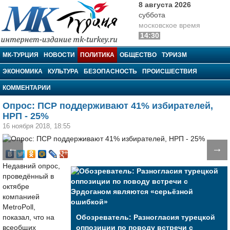
8 августа 2026
суббота
московское время
14:30
МК-Турция
МК-ТУРЦИЯ
НОВОСТИ
ПОЛИТИКА
ОБЩЕСТВО
ТУРИЗМ
ЭКОНОМИКА
КУЛЬТУРА
БЕЗОПАСНОСТЬ
ПРОИСШЕСТВИЯ
КОММЕНТАРИИ
Опрос: ПСР поддерживают 41% избирателей,
НРП - 25%
16 ноября 2018, 18:55
←
→
Недавний опрос,
проведённый в
октябре
компанией
MetroPoll,
показал, что на
Обозреватель: Разногласия турецкой
всеобщих
оппозиции по поводу встречи с