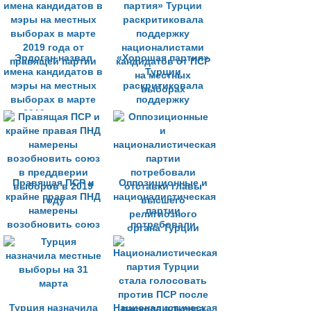
выборов
Эрдоган назвал
«Хорошая партия»
имена кандидатов в
Турции
мэры на местных
раскритиковала
выборах в марте
поддержку
2019 года от
националистами
правящей партии
кандидатов от ПСР
на местных
выборах
Правящая ПСР и
Оппозиционные и
крайне правая ПНД
националистическая
намерены
партии
возобновить союз
потребовали
в преддверии
отставки главы
выборов в 2019
высшего
году
религиозного
органа Турции
Турция назначила
Националистическая