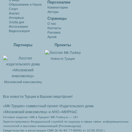
В мире
Персоналии
Образование и Наука
Комментарии
Спорт
Авторы
Анализ
Интервью
Cтраницы
Злоба дня
О нас
Фотогалерея
Контакты
Видеогалерея
Реклама
Архив
Партнеры
Проекты
Новости Турции
Московский комсомолец
Все новости Турции в Вашем смартфоне!
«МК-Турция» совместный проект Издательского дома
«Московский комсомолец»
и АНО «МИРНаС
Сетевое издание «МК в Турции» MK-Turkey.ru — 16+
Зарегистрировано Федеральной службой по надзору в сфере связи, информационных
технологий и массовых коммуникаций (Роскомнадзор).
Свидетельство о регистрации СМИ Эл № ФС 77-66061 от 10.06.2016 г.