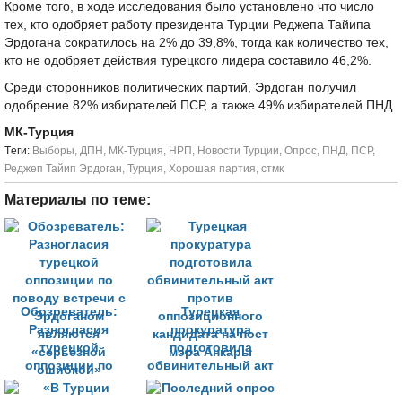
Кроме того, в ходе исследования было установлено что число
тех, кто одобряет работу президента Турции Реджепа Тайипа
Эрдогана сократилось на 2% до 39,8%, тогда как количество тех,
кто не одобряет действия турецкого лидера составило 46,2%.
Среди сторонников политических партий, Эрдоган получил
одобрение 82% избирателей ПСР, а также 49% избирателей ПНД.
МК-Турция
Tеги:
Выборы
,
ДПН
,
МК-Турция
,
НРП
,
Новости Турции
,
Опрос
,
ПНД
,
ПСР
,
Реджеп Тайип Эрдоган
,
Турция
,
Хорошая партия
,
стмк
Материалы по теме:
Обозреватель:
Турецкая
Разногласия
прокуратура
турецкой
подготовила
оппозиции по
обвинительный акт
поводу встречи с
против
Эрдоганом
оппозиционного