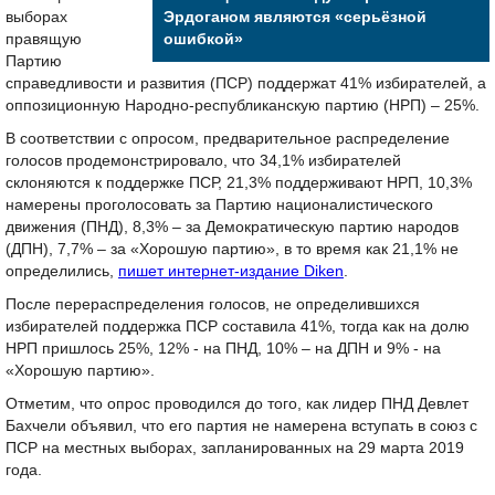
выборах
Эрдоганом являются «серьёзной
правящую
ошибкой»
Партию
справедливости и развития (ПСР) поддержат 41% избирателей, а
оппозиционную Народно-республиканскую партию (НРП) – 25%.
В соответствии с опросом, предварительное распределение
голосов продемонстрировало, что 34,1% избирателей
склоняются к поддержке ПСР, 21,3% поддерживают НРП, 10,3%
намерены проголосовать за Партию националистического
движения (ПНД), 8,3% – за Демократическую партию народов
(ДПН), 7,7% – за «Хорошую партию», в то время как 21,1% не
определились,
пишет интернет-издание Diken
.
После перераспределения голосов, не определившихся
избирателей поддержка ПСР составила 41%, тогда как на долю
НРП пришлось 25%, 12% - на ПНД, 10% – на ДПН и 9% - на
«Хорошую партию».
Отметим, что опрос проводился до того, как лидер ПНД Девлет
Бахчели объявил, что его партия не намерена вступать в союз с
ПСР на местных выборах, запланированных на 29 марта 2019
года.