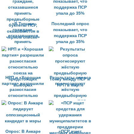
являются
кандидата на пост
«серьёзной
мэра Анкары
ошибкой»
«В Турции
Последний опрос
граждане,
показывает, что
отказавшиеся
поддержка ПСР
принять
упала до 35%
предвыборные
буклеты ПСР,
оказываются в
чёрном списке»
НРП и «Хорошая
Результаты опроса
партия» разрешили
прогнозируют
разногласия
жёсткую
относительно
предвыборную
союза на
гонку между ПСР и
предстоящих
НРП в марте
выборах
Опрос: В Анкаре
«ПСР ищет