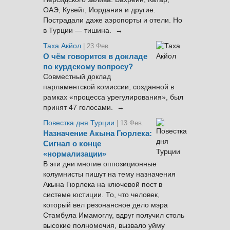
ОАЭ, Кувейт, Иордания и другие.
Пострадали даже аэропорты и отели. Но
в Турции — тишина. →
Таха Акйол
| 23 Фев.
О чём говорится в докладе
по курдскому вопросу?
Совместный доклад
парламентской комиссии, созданной в
рамках «процесса урегулирования», был
принят 47 голосами. →
Повестка дня Турции
| 13 Фев.
Назначение Акына Гюрлека:
Сигнал о конце
«нормализации»
В эти дни многие оппозиционные
колумнисты пишут на тему назначения
Акына Гюрлека на ключевой пост в
системе юстиции. То, что человек,
который вел резонансное дело мэра
Стамбула Имамоглу, вдруг получил столь
высокие полномочия, вызвало уйму