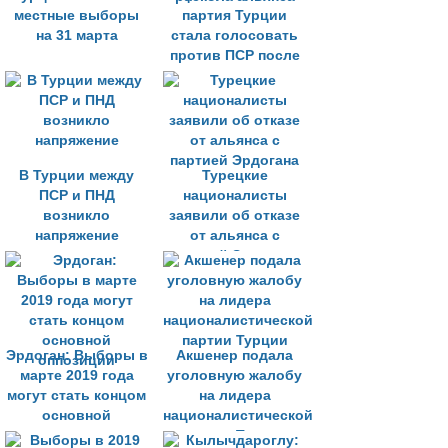
местные выборы
партия Турции
на 31 марта
стала голосовать
против ПСР после
раскола альянса
В Турции между
Турецкие
ПСР и ПНД
националисты
возникло
заявили об отказе
напряжение
от альянса с
партией Эрдогана
Эрдоган: Выборы в
Акшенер подала
марте 2019 года
уголовную жалобу
могут стать концом
на лидера
основной
националистической
оппозиции
партии Турции