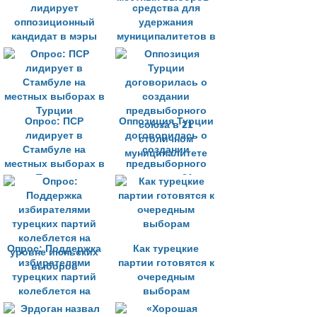
лидирует
средства для
оппозиционный
удержания
кандидат в мэры
муниципалитетов в
преддверии
местных выборов»
Опрос: ПСР
Оппозиция Турции
лидирует в
договорилась о
Стамбуле на
создании
местных выборах в
предвыборного
Турции
союза в 21
столичном
муниципалитете
Опрос: Поддержка
Как турецкие
избирателями
партии готовятся к
турецких партий
очередным
колеблется на
выборам
уровне июньских