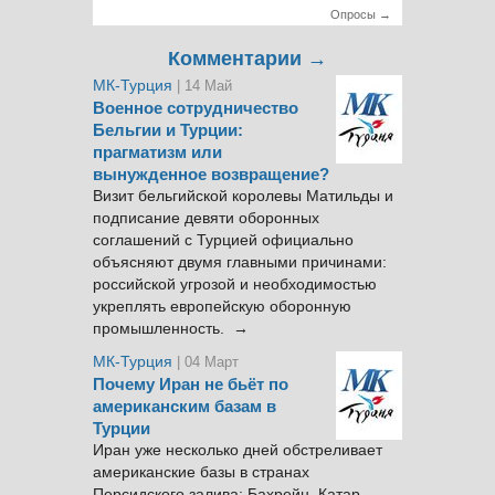
Опросы →
Комментарии →
МК-Турция
| 14 Май
Военное сотрудничество
Бельгии и Турции:
прагматизм или
вынужденное возвращение?
Визит бельгийской королевы Матильды и
подписание девяти оборонных
соглашений с Турцией официально
объясняют двумя главными причинами:
российской угрозой и необходимостью
укреплять европейскую оборонную
промышленность. →
МК-Турция
| 04 Март
Почему Иран не бьёт по
американским базам в
Турции
Иран уже несколько дней обстреливает
американские базы в странах
Персидского залива: Бахрейн, Катар,