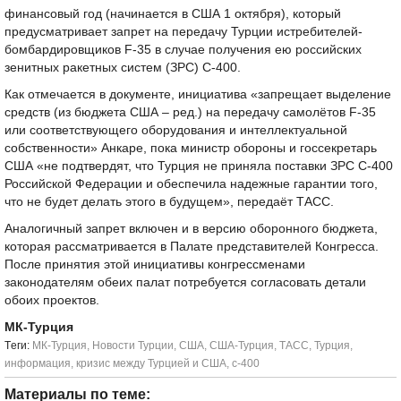
финансовый год (начинается в США 1 октября), который
предусматривает запрет на передачу Турции истребителей-
бомбардировщиков F-35 в случае получения ею российских
зенитных ракетных систем (ЗРС) С-400.
Как отмечается в документе, инициатива «запрещает выделение
средств (из бюджета США – ред.) на передачу самолётов F-35
или соответствующего оборудования и интеллектуальной
собственности» Анкаре, пока министр обороны и госсекретарь
США «не подтвердят, что Турция не приняла поставки ЗРС С-400
Российской Федерации и обеспечила надежные гарантии того,
что не будет делать этого в будущем», передаёт ТАСС.
Аналогичный запрет включен и в версию оборонного бюджета,
которая рассматривается в Палате представителей Конгресса.
После принятия этой инициативы конгрессменами
законодателям обеих палат потребуется согласовать детали
обоих проектов.
МК-Турция
Tеги:
МК-Турция
,
Новости Турции
,
США
,
США-Турция
,
ТАСС
,
Турция
,
информация
,
кризис между Турцией и США
,
с-400
Материалы по теме: