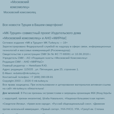
Московский комсомолец
Все новости Турции в Вашем смартфоне!
«МК-Турция» совместный проект Издательского дома
«Московский комсомолец»
и АНО «МИРНаС
Сетевое издание «МК в Турции» MK-Turkey.ru — 16+
Зарегистрировано Федеральной службой по надзору в сфере связи, информационных
технологий и массовых коммуникаций (Роскомнадзор).
Свидетельство о регистрации СМИ Эл № ФС 77-66061 от 10.06.2016 г.
Учредитель СМИ – АО «Редакция газеты «Московский Комсомолец»
Редакция СМИ – АНО «МИРНаС»
Главный редактор — Ниязбаев Я.Ю.
Адрес редакции: 115035 , ул. Пятницкая, дом 25, строение 1.
Е-Маил: redaktor@mk-turkey.ru
Контактный телефон: +7 (499) 390-08-91
Copyright 2003 — 2026 © mk-turkey.ru
Все права защищены. При использовании и цитировании материалов активная ссылка
на сайт mk-turkey.ru обязательна!
Для читателей
: В России признаны экстремистскими и запрещены организации ФБК (Фонд борьбы
с коррупцией, признан иноагентом), Штабы Навального, «Национал-большевистская партия»,
«Свидетели Иеговы», «Армия воли народа», «Русский общенациональный союз», «Движение
против нелегальной иммиграции», «Правый сектор», УНА-УНСО, УПА, «Тризуб им. Степана