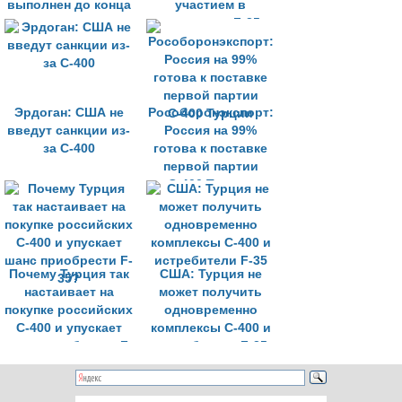
выполнен до конца
участием в
года
программе F-35
Эрдоган: США не
Рособоронэкспорт:
введут санкции из-
Россия на 99%
за С-400
готова к поставке
первой партии
С-400 Турции
Почему Турция так
США: Турция не
настаивает на
может получить
покупке российских
одновременно
С-400 и упускает
комплексы С-400 и
шанс приобрести F-
истребители F-35
35?