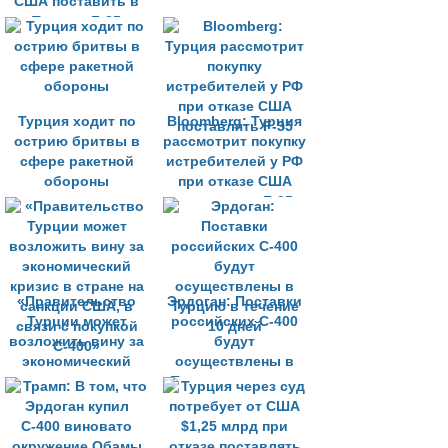
США поставить в
Турцию F-35
Турция ходит по
Bloomberg: Турция
острию бритвы в
рассмотрит покупку
сфере ракетной
истребителей у РФ
обороны
при отказе США
поставлять F-35
«Правительство
Эрдоган: Поставки
Турции может
российских С-400
возложить вину за
будут
экономический
осуществлены в
кризис в стране на
Турцию в течение
санкции США, в
10 дней
связи с покупкой
С-400»