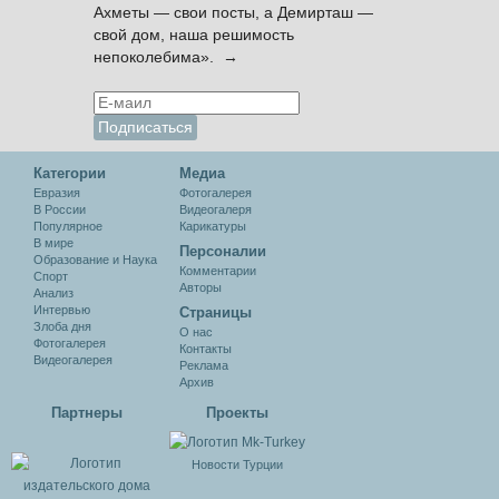
Ахметы — свои посты, а Демирташ —
свой дом, наша решимость
непоколебима». →
Категории
Медиа
Евразия
Фотогалерея
В России
Видеогалеря
Популярное
Карикатуры
В мире
Персоналии
Образование и Наука
Комментарии
Спорт
Авторы
Анализ
Интервью
Cтраницы
Злоба дня
О нас
Фотогалерея
Контакты
Видеогалерея
Реклама
Архив
Партнеры
Проекты
Новости Турции