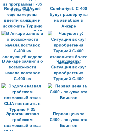
Reuters: США всё
Cumhuriyet: С-400
ещё намерены
будут развёрнуты
ввести санкции и
на авиабазе в
исключить Турцию
Анкаре
из программы F-35
из-за С-400
В Анкаре заявили о
Чавушоглу:
возможности
Ситуация вокруг
начала поставок
приобретения
С-400 на
Турцией С-400
следующей неделе
становится более
спокойной
Эрдоган назвал
Первая цена за
грабежом
С400 - покупка ста
возможный отказ
Боингов