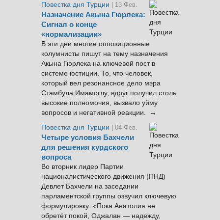
Повестка дня Турции
| 13 Фев.
Назначение Акына Гюрлека:
Сигнал о конце
«нормализации»
В эти дни многие оппозиционные
колумнисты пишут на тему назначения
Акына Гюрлека на ключевой пост в
системе юстиции. То, что человек,
который вел резонансное дело мэра
Стамбула Имамоглу, вдруг получил столь
высокие полномочия, вызвало уйму
вопросов и негативной реакции. →
Повестка дня Турции
| 04 Фев.
Четыре условия Бахчели
для решения курдского
вопроса
Во вторник лидер Партии
националистического движения (ПНД)
Девлет Бахчели на заседании
парламентской группы озвучил ключевую
формулировку: «Пока Анатолия не
обретёт покой, Оджалан — надежду,