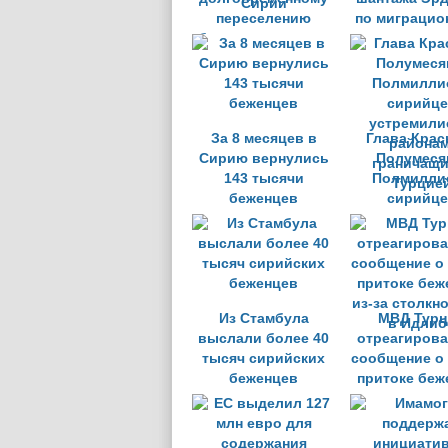
переселению
по миграцио
беженцев в новую
соглаше
безопасную зону
Сирии
За 8 месяцев в
Глава Крас
Сирию вернулись
Полумеся
143 тысячи
Полмилли
беженцев
сирийце
устремили
районам
граничащи
Турцие
Из Стамбула
МВД Турц
выслали более 40
отреагирова
тысяч сирийских
сообщение о
беженцев
притоке беж
из-за столкн
в Идлиб