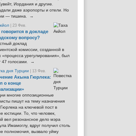
увейт, Иордания и другие.
дали даже аэропорты и отели. Но
ции — тишина. →
Акйол
| 23 Фев.
 говорится в докладе
рдскому вопросу?
стный доклад
ентской комиссии, созданной в
х «процесса урегулирования», был
т 47 голосами. →
тка дня Турции
| 13 Фев.
чение Акына Гюрлека:
л о конце
ализации»
 дни многие оппозиционные
нисты пишут на тему назначения
Гюрлека на ключевой пост в
е юстиции. То, что человек,
ый вел резонансное дело мэра
ла Имамоглу, вдруг получил столь
ие полномочия, вызвало уйму