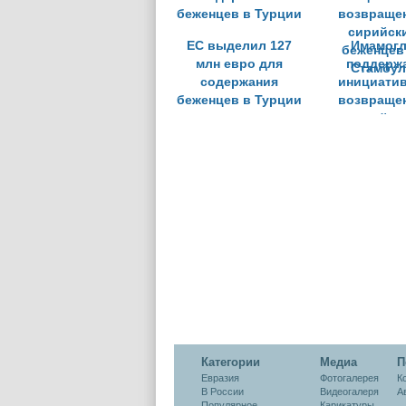
ЕС выделил 127
Имамогл
млн евро для
поддерж
содержания
инициатив
беженцев в Турции
возвраще
сирийск
беженцев
Стамбул
Категории
Медиа
П
Евразия
Фотогалерея
К
В России
Видеогалеря
А
Популярное
Карикатуры