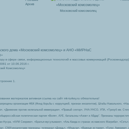
Архив
Московский комсомолец
ьского дома
«Московский комсомолец»
и АНО «МИРНаС
6+
ру в сфере связи, информационных технологий и массовых коммуникаций (Роскомнадзор)
061 от 10.06.2016 г.
ский Комсомолец»
строение 1.
вании материалов активная ссылка на сайт mk-turkey.ru обязательна!
запрещены организации ФБК (Фонд борьбы с коррупцией, признан иноагентом), Штабы Навального, «На
з», «Движение против нелегальной иммиграции», «Правый сектор», УНА-УНСО, УПА, «Тризуб им. Сте
 общероссийская политическая партия «Воля», АУЕ, батальоны «Азов» и Айдар″. Признаны террорист
-ан-Нусра, «АУМ Синрике», «Братья-мусульмане», «Аль-Каида в странах исламского Магриба», «Сеть»
а». СМИ-иноагентами признаны: телеканал «Дождь», «Медуза», «Важные истории», «Голос Америки», 