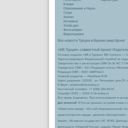
В мире
Образование и Наука
Спорт
Анализ
Интервью
Злоба дня
Фотогалерея
Видеогалерея
Все новости Турции в Вашем смартфоне!
«МК-Турция» совместный проект Издател
Сетевое издание «МК в Турции» MK-Turkey.ru — 1
Зарегистрировано Федеральной службой по надзо
Свидетельство о регистрации СМИ Эл № ФС 77-66
Учредитель СМИ – АО «Редакция газеты «Москов
Редакция СМИ – АНО «МИРНаС»
Главный редактор — Ниязбаев Я.Ю.
Адрес редакции: 115035 , ул. Пятницкая, дом 25, 
Е-Маил: redaktor@mk-turkey.ru
Контактный телефон: +7 (499) 390-08-91
Copyright 2003 — 2026 © mk-turkey.ru
Все права защищены. При использовании и цитиро
Для читателей
: В России признаны экстремистскими и 
«Армия воли народа», «Русский общенациональный сою
крымскотатарского народа», движение «Артподготовка»,
Кавказ», «Исламское государство» (ИГ, ИГИЛ), Джебхад
деятельность «Открытой России», издания «Проект Меди