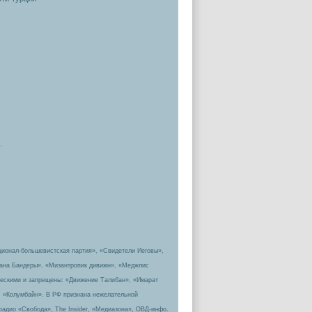
.
ционал-большевистская партия», «Свидетели Иеговы»,
пана Бандеры», «Мизантропик дивижн», «Меджлис
ическими и запрещены: «Движение Талибан», «Имарат
, «Колумбайн». В РФ признана нежелательной
радио «Свобода», The Insider, «Медиазона», ОВД-инфо.