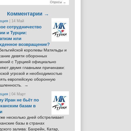
Опросы →
Комментарии →
рция
| 14 Май
ое сотрудничество
ии и Турции:
атизм или
жденное возвращение?
 бельгийской королевы Матильды и
сание девяти оборонных
шений с Турцией официально
няют двумя главными причинами:
йской угрозой и необходимостью
лять европейскую оборонную
шленность. →
рция
| 04 Март
у Иран не бьёт по
канским базам в
и
же несколько дней обстреливает
анские базы в странах
ского залива: Бахрейн, Катар,