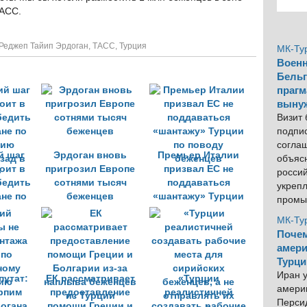
ТАСС.
Реджеп Тайип Эрдоган
,
ТАСС
,
Турция
МК-Ту
Военн
Бельг
прагм
выну
Визит
подпи
согла
й шаг
Эрдоган вновь
Премьер Италии
объяс
оит в
пригрозил Европе
призвал ЕС не
росси
бедить
сотнями тысяч
поддаваться
укреп
ане по
беженцев
«шантажу» Турции
промы
нию
по поводу
МК-Ту
зад в
беженцев
Почем
»
амери
Турци
Иран у
путат:
ЕК рассматривает
«Турции
америк
рпим
предоставление
реалистичней
Персид
огана
помощи Греции и
создавать рабочие