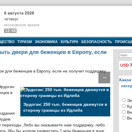
6 августа 2026
четверг
московское время
12:48
ЩЕСТВО
ТУРИЗМ
ЭКОНОМИКА
КУЛЬТУРА
БЕЗОПАСНОСТЬ
ПРОИСШ
ыть двери для беженцев в Европу, если
USD
7
→
Какое
сего
Эрдоган
нцев в
Эк
Эрдоган: 250 тыс. беженцев движутся в
Ку
сторону границы из Идлиба
Вн
оздания
Вн
будем
 переходы. Либо вы оказываете нам поддержку, либо
еть. Мы бы хотели разместить 1 млн беженцев в зоне