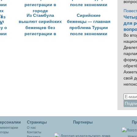
вопро
Повес
у
Из Стамбула
Сирийские
Четыр
ал
вышлют сирийских
беженцы — главная
для р
у о
беженцев без
проблема Турции
вопро
нии
регистрации в
после экономики
Во вто
их
городе
нацио
 из
Девлет
а
парла
форму
обрет
Ахмет
свой 
непок
ерсоналии
Cтраницы
Партнеры
Пр
омментарии
О нас
вторы
Контакты
Новос
Реклама