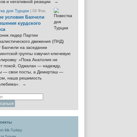
сов и негативной реакции. →
тка дня Турции
| 04 Фев.
е условия Бахчели
ешения курдского
са
рник лидер Партии
налистического движения (ПНД)
 Бахчели на заседании
ментской группы озвучил ключевую
лировку: «Пока Анатолия не
ёт покой, Оджалан — надежду,
ы — свои посты, а Демирташ —
дом, наша решимость
олебима». →
оекты
ти Турции