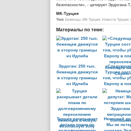
безопасности», - цитирует Эрдогана 
МК-Турция
Tеги:
Беженцы
,
МК-Турция
,
Новости Турции
,
Материалы по теме:
Эрдоган: 250 тыс.
«Следующи
беженцев движутся
Турции сост
в сторону границы
том, чтобы у
из Идлиба
Европу в пл
переселе
беженцев на
Сирию
Турция раскрывает
Немецкий де
детали плана по
Мы не поте
долговременному
шантажа Эрд