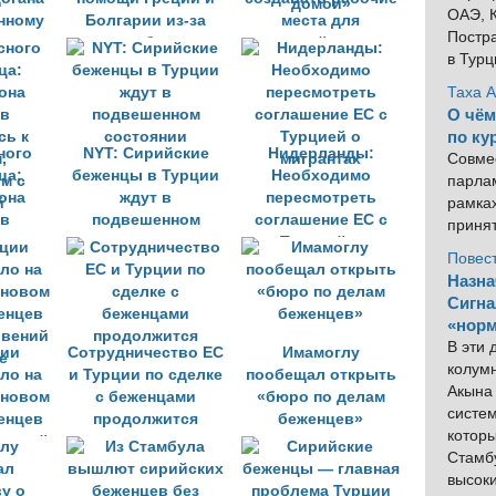
ОАЭ, К
нному
Болгарии из-за
места для
Постра
нию
наплыва беженцев
сирийских
в Тур
из Турции
беженцев, а не
отправлять их
Таха 
домой»
О чём
по ку
ного
NYT: Сирийские
Нидерланды:
Совме
ца:
беженцы в Турции
Необходимо
парлам
она
ждут в
пересмотреть
рамка
в
подвешенном
соглашение ЕС с
приня
сь к
состоянии
Турцией о
Повес
,
мигрантах
Назна
м с
Сигна
й
«норм
В эти
ии
Сотрудничество ЕС
Имамоглу
колум
ло на
и Турции по сделке
пообещал открыть
Акына 
 новом
с беженцами
«бюро по делам
систем
енцев
продолжится
беженцев»
котор
овений
Стамбу
е
высок