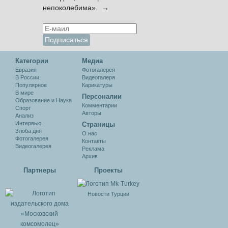
непоколебима». →
Категории
Медиа
Евразия
Фотогалерея
В России
Видеогалеря
Популярное
Карикатуры
В мире
Персоналии
Образование и Наука
Комментарии
Спорт
Авторы
Анализ
Интервью
Cтраницы
Злоба дня
О нас
Фотогалерея
Контакты
Видеогалерея
Реклама
Архив
Партнеры
Проекты
Новости Турции