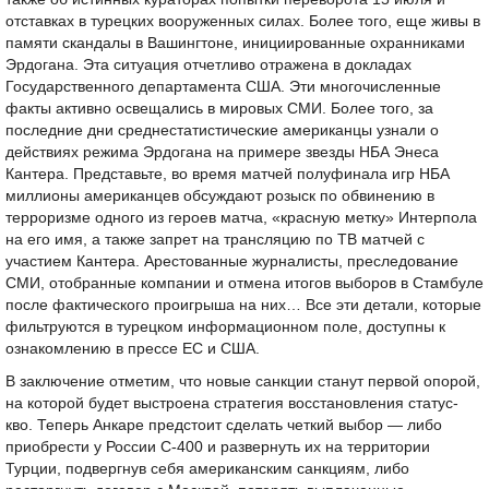
отставках в турецких вооруженных силах. Более того, еще живы в
памяти скандалы в Вашингтоне, инициированные охранниками
Эрдогана. Эта ситуация отчетливо отражена в докладах
Государственного департамента США. Эти многочисленные
факты активно освещались в мировых СМИ. Более того, за
последние дни среднестатистические американцы узнали о
действиях режима Эрдогана на примере звезды НБА Энеса
Кантера. Представьте, во время матчей полуфинала игр НБА
миллионы американцев обсуждают розыск по обвинению в
терроризме одного из героев матча, «красную метку» Интерпола
на его имя, а также запрет на трансляцию по ТВ матчей с
участием Кантера. Арестованные журналисты, преследование
СМИ, отобранные компании и отмена итогов выборов в Стамбуле
после фактического проигрыша на них… Все эти детали, которые
фильтруются в турецком информационном поле, доступны к
ознакомлению в прессе ЕС и США.
В заключение отметим, что новые санкции станут первой опорой,
на которой будет выстроена стратегия восстановления статус-
кво. Теперь Анкаре предстоит сделать четкий выбор — либо
приобрести у России С-400 и развернуть их на территории
Турции, подвергнув себя американским санкциям, либо