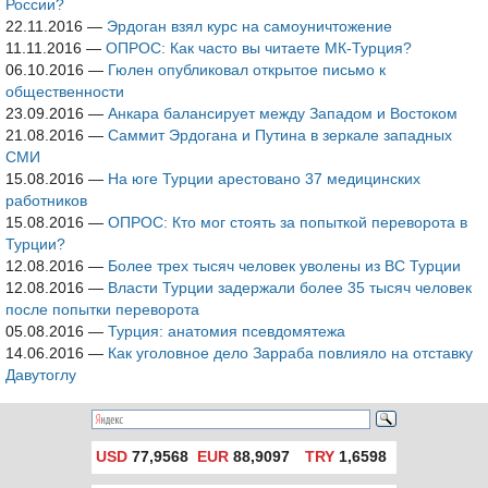
России?
22.11.2016
—
Эрдоган взял курс на самоуничтожение
11.11.2016
—
ОПРОС: Как часто вы читаете МК-Турция?
06.10.2016
—
Гюлен опубликовал открытое письмо к
общественности
23.09.2016
—
Анкара балансирует между Западом и Востоком
21.08.2016
—
Саммит Эрдогана и Путина в зеркале западных
СМИ
15.08.2016
—
На юге Турции арестовано 37 медицинских
работников
15.08.2016
—
ОПРОС: Кто мог стоять за попыткой переворота в
Турции?
12.08.2016
—
Более трех тысяч человек уволены из ВС Турции
12.08.2016
—
Власти Турции задержали более 35 тысяч человек
после попытки переворота
05.08.2016
—
Турция: анатомия псевдомятежа
14.06.2016
—
Как уголовное дело Зарраба повлияло на отставку
Давутоглу
USD
77,9568
EUR
88,9097
TRY
1,6598