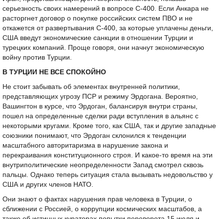
серьезность своих намерений в вопросе С-400. Если Анкара не
расторгнет договор о покупке российских систем ПВО и не
откажется от развертывания С-400, за которые уплачены деньги,
США введут экономические санкции в отношении Турции и
турецких компаний. Проще говоря, они начнут экономическую
войну против Турции.
В ТУРЦИИ НЕ ВСЕ СПОКОЙНО
Не стоит забывать об элементах внутренней политики,
представляющих угрозу ПСР и режиму Эрдогана. Вероятно,
Вашингтон в курсе, что Эрдоган, балансируя внутри страны,
пошел на определенные сделки ради вступления в альянс с
некоторыми кругами. Кроме того, как США, так и другие западные
союзники понимают, что Эрдоган склонился к тенденции
масштабного авторитаризма в нарушение закона и
перекраивания конституционного строя. И какое-то время на эти
внутриполитические неопределенности Запад смотрел сквозь
пальцы. Однако теперь ситуация стала вызывать недовольство у
США и других членов НАТО.
Они знают о фактах нарушения прав человека в Турции, о
сближении с Россией, о коррупции космических масштабов, а
также об истинных кураторах попытки переворота 15 июля и