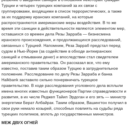
Турции и четырех турецких компаний за их связи с
группировками, входящими в список террористических, а также
за их поддержку иранских компаний, на которые
распространяются американские меры воздействия. В то же
время эти санкции в действительности являются элементом мер,
оставшихся со времен дела Резы Зарраба — бизнесмена
иранского происхождения, и продолжающихся расследований,
связанных с Турцией. Напомним, Реза Зарраб предстал перед
судом в Нью-Йорке (за содействие в обходе антииранских
санкций и отмывании денег) и впоследствии стал свидетелем
американского правительства. Он рассказал все, что ему
известно, поставив таким образом Турцию в затруднительное
положение. Расследование по делу Резы Зарраба и банка
Halkbank заставило сильно понервничать турецкое
правительство. В ходе расследования уголовного дела всплыли
имена многих известных функционеров Партии справедливости и
развития, в их числе Реджеп Тайип Эрдоган и его зять — министр
энергетики Берат Албайрак. Таким образом, Вашингтон получил в
свои руки немало козырей, способных повлиять на судьбы ряда
турецких политиков, вплоть до государственных министров.
МЕЖ ДВУХ ОГНЕЙ