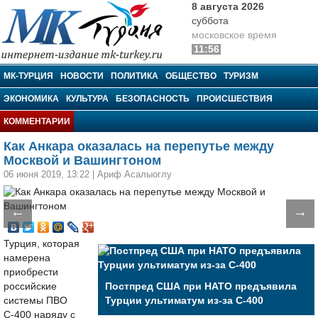
8 августа 2026
суббота
московское время
11:56
МК-Турция
МК-ТУРЦИЯ
НОВОСТИ
ПОЛИТИКА
ОБЩЕСТВО
ТУРИЗМ
ЭКОНОМИКА
КУЛЬТУРА
БЕЗОПАСНОСТЬ
ПРОИСШЕСТВИЯ
КОММЕНТАРИИ
Как Анкара оказалась на перепутье между
Москвой и Вашингтоном
06 июня 2019, 13:22
|
Ариф Асалыоглу
←
→
Турция, которая
намерена
приобрести
российские
Постпред США при НАТО предъявила
системы ПВО
Турции ультиматум из-за С-400
С-400 наряду с