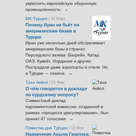
укреплять европейскую оборонную
промышленность. →
МК-Турция
| 04 Март
Почему Иран не бьёт по
американским базам в
Турции
Иран уже несколько дней обстреливает
американские базы в странах
Персидского залива: Бахрейн, Катар,
ОАЭ, Кувейт, Иордания и другие.
Пострадали даже аэропорты и отели. Но
в Турции — тишина. →
Таха Акйол
| 23 Фев.
О чём говорится в докладе
по курдскому вопросу?
Совместный доклад
парламентской комиссии, созданной в
рамках «процесса урегулирования», был
принят 47 голосами. →
Повестка дня Турции
| 13 Фев.
Назначение Акына Гюрлека: