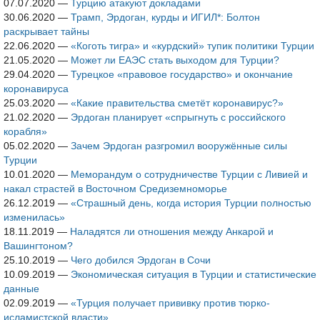
07.07.2020
—
Турцию атакуют докладами
30.06.2020
—
Трамп, Эрдоган, курды и ИГИЛ*: Болтон
раскрывает тайны
22.06.2020
—
«Коготь тигра» и «курдский» тупик политики Турции
21.05.2020
—
Может ли ЕАЭС стать выходом для Турции?
29.04.2020
—
Турецкое «правовое государство» и окончание
коронавируса
25.03.2020
—
«Какие правительства сметёт коронавирус?»
21.02.2020
—
Эрдоган планирует «спрыгнуть с российского
корабля»
05.02.2020
—
Зачем Эрдоган разгромил вооружённые силы
Турции
10.01.2020
—
Меморандум о сотрудничестве Турции с Ливией и
накал страстей в Восточном Средиземноморье
26.12.2019
—
«Страшный день, когда история Турции полностью
изменилась»
18.11.2019
—
Наладятся ли отношения между Анкарой и
Вашингтоном?
25.10.2019
—
Чего добился Эрдоган в Сочи
10.09.2019
—
Экономическая ситуация в Турции и статистические
данные
02.09.2019
—
«Турция получает прививку против тюрко-
исламистской власти»