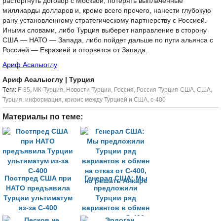
расторгнуть договор с Москвой, потерять выплаченные
миллиарды долларов и, кроме всего прочего, нанести глубокую
рану установленному стратегическому партнерству с Россией.
Иными словами, либо Турция выберет направление в сторону
США — НАТО — Запада, либо пойдет дальше по пути альянса с
Россией — Евразией и оторвется от Запада.
Ариф Асалыоглу
Ариф Асалыоглу
| Турция
Tеги:
F-35
,
МК-Турция
,
Новости Турции
,
Россия
,
Россия-Турция-США
,
США
,
Турция
,
информация
,
кризис между Турцией и США
,
с-400
Материалы по теме:
Постпред США при
Генерал США: Мы
НАТО предъявила
предложили
Турции ультиматум
Турции ряд
из-за С-400
вариантов в обмен
на отказ от С-400,