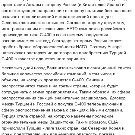
ориентация Анкары в сторону России (и Китая плюс Ирана) и
соответствующее направление в сторону политики безопасности
означает геополитический и стратегический провал для
Североатлантического альянса. Согласно второму аргументу,
интеграция одним из союзников НАТО комплекса российского
производства типа С-400 в свою систему вооружения
воспринимается как ход, благодаря которому Россия сможет
пробить броню обороноспособности НАТО. Поэтому Анкаре
навязывают расторжение договора по приобретению Турцией
С-400 в качестве единственного варианта.
Несколько дней назад Вашингтон включил в санкционный список
большое количество российских компаний, в том числе и
объекты, на которых производятся С-400. Санкции
распространятся также и на третьи страны, которые будут
сотрудничать с этими предприятиями. Таким образом, их сфера
распространения санкций значительно расширилась. Договор
между Турцией и Россией о покупке С-400 теперь включен в
сферу распространения закона о санкциях. Иными словами,
Турция стала страной, на которую нацелены последние
ограничительные меры Вашингтона. Таким образом, США
причислили Турцию к лиге таких стран, как Северная Корея и
Иран, представляющих для Америки опасность, показав