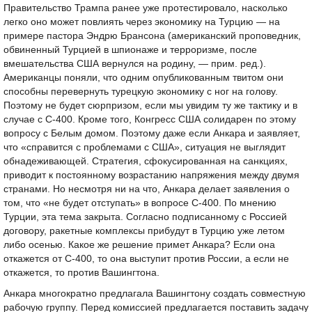
Правительство Трампа ранее уже протестировало, насколько
легко оно может повлиять через экономику на Турцию — на
примере пастора Эндрю Брансона (американский проповедник,
обвиненный Турцией в шпионаже и терроризме, после
вмешательства США вернулся на родину, — прим. ред.).
Американцы поняли, что одним опубликованным твитом они
способны перевернуть турецкую экономику с ног на голову.
Поэтому не будет сюрпризом, если мы увидим ту же тактику и в
случае с С-400. Кроме того, Конгресс США солидарен по этому
вопросу с Белым домом. Поэтому даже если Анкара и заявляет,
что «справится с проблемами с США», ситуация не выглядит
обнадеживающей. Стратегия, сфокусированная на санкциях,
приводит к постоянному возрастанию напряжения между двумя
странами. Но несмотря ни на что, Анкара делает заявления о
том, что «не будет отступать» в вопросе С-400. По мнению
Турции, эта тема закрыта. Согласно подписанному с Россией
договору, ракетные комплексы прибудут в Турцию уже летом
либо осенью. Какое же решение примет Анкара? Если она
откажется от С-400, то она выступит против России, а если не
откажется, то против Вашингтона.
Анкара многократно предлагала Вашингтону создать совместную
рабочую группу. Перед комиссией предлагается поставить задачу