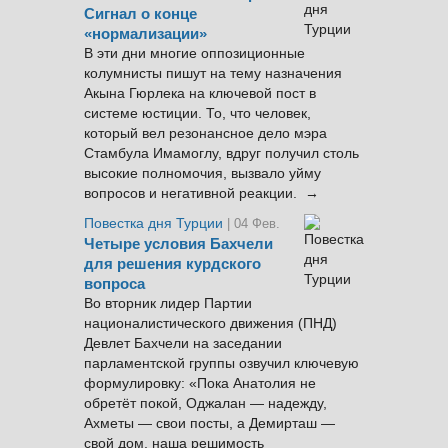
Сигнал о конце
«нормализации»
В эти дни многие оппозиционные
колумнисты пишут на тему назначения
Акына Гюрлека на ключевой пост в
системе юстиции. То, что человек,
который вел резонансное дело мэра
Стамбула Имамоглу, вдруг получил столь
высокие полномочия, вызвало уйму
вопросов и негативной реакции. →
Повестка дня Турции
| 04 Фев.
Четыре условия Бахчели
для решения курдского
вопроса
Во вторник лидер Партии
националистического движения (ПНД)
Девлет Бахчели на заседании
парламентской группы озвучил ключевую
формулировку: «Пока Анатолия не
обретёт покой, Оджалан — надежду,
Ахметы — свои посты, а Демирташ —
свой дом, наша решимость