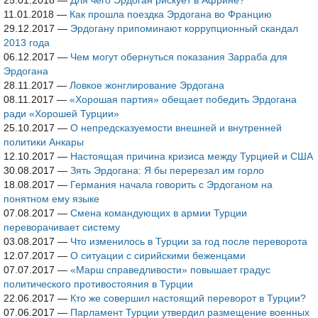
25.01.2018
—
Для чего Эрдоган рискует в Африне?
11.01.2018
—
Как прошла поездка Эрдогана во Францию
29.12.2017
—
Эрдогану припоминают коррупционный скандал
2013 года
06.12.2017
—
Чем могут обернуться показания Зарраба для
Эрдогана
28.11.2017
—
Ловкое жонглирование Эрдогана
08.11.2017
—
«Хорошая партия» обещает победить Эрдогана
ради «Хорошей Турции»
25.10.2017
—
О непредсказуемости внешней и внутренней
политики Анкары
12.10.2017
—
Настоящая причина кризиса между Турцией и США
30.08.2017
—
Зять Эрдогана: Я бы перерезал им горло
18.08.2017
—
Германия начала говорить с Эрдоганом на
понятном ему языке
07.08.2017
—
Смена командующих в армии Турции
переворачивает систему
03.08.2017
—
Что изменилось в Турции за год после переворота
12.07.2017
—
О ситуации с сирийскими беженцами
07.07.2017
—
«Марш справедливости» повышает градус
политического противостояния в Турции
22.06.2017
—
Кто же совершил настоящий переворот в Турции?
07.06.2017
—
Парламент Турции утвердил размещение военных