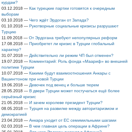
курдам?
03.12.2018
—
Как турецкие партии готовятся к очередным
выборам
03.10.2018
—
Чего ждёт Эрдоган от Запада?
01.10.2018
—
Рукотворные социальные кризисы разрушают
Турцию
11.09.2018
—
От Эрдогана требуют непопулярных реформ
17.08.2018
—
Приобретет ли кризис в Турции глобальный
характер?
31.07.2018
—
Действительно ли режим ЧП был отменен?
19.07.2018
—
Комментарий: Роль фонда «Маариф» во внешней
политике Турции
10.07.2018
—
Какими будут взаимоотношения Анкары с
Вашингтоном при новой Турции
19.06.2018
—
Девочек под венец и больше тюрем
28.05.2018
—
В двери Турции может постучаться ещё более
серьёзный кризис
21.05.2018
—
И зачем королеве президент Турции?
08.05.2018
—
Турция на развилке между авторитаризмом и
демократией
23.04.2018
—
Анкара уходит от ЕС семимильными шагами
02.03.2018
—
В чем главная цель операции в Африне?