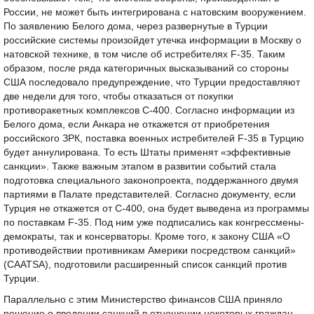
России, не может быть интегрирована с натовским вооружением.
По заявлению Белого дома, через развернутые в Турции
российские системы произойдет утечка информации в Москву о
натовской технике, в том числе об истребителях F-35. Таким
образом, после ряда категоричных высказываний со стороны
США последовало предупреждение, что Турции предоставляют
две недели для того, чтобы отказаться от покупки
противоракетных комплексов С-400. Согласно информации из
Белого дома, если Анкара не откажется от приобретения
российского ЗРК, поставка военных истребителей F-35 в Турцию
будет аннулирована. То есть Штаты применят «эффективные
санкции». Также важным этапом в развитии событий стала
подготовка специального законопроекта, поддержанного двумя
партиями в Палате представителей. Согласно документу, если
Турция не откажется от С-400, она будет выведена из программы
по поставкам F-35. Под ним уже подписались как конгрессмены-
демократы, так и консерваторы. Кроме того, к закону США «О
противодействии противникам Америки посредством санкций»
(CAATSA), подготовили расширенный список санкций против
Турции.
Параллельно с этим Министерство финансов США приняло
решение о введении санкций в отношении некоторых граждан