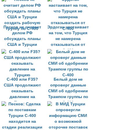
но решать Анкаре
Песков не считает
Эрдоган настаивает
делом РФ
на том, что Турция
обсуждать планы
не намерена
США и Турции
отказываться от
создать рабочую
С-400
группу по С-400
С-400 или F35?
Белый дом не
США продолжают
опроверг данные
оказывать
СМИ об одобрении
давление на
Трампом группы по
Турцию
С-400