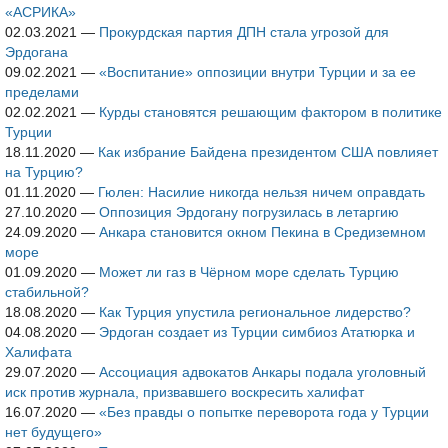
«АСРИКА»
02.03.2021
—
Прокурдская партия ДПН стала угрозой для
Эрдогана
09.02.2021
—
«Воспитание» оппозиции внутри Турции и за ее
пределами
02.02.2021
—
Курды становятся решающим фактором в политике
Турции
18.11.2020
—
Как избрание Байдена президентом США повлияет
на Турцию?
01.11.2020
—
Гюлен: Насилие никогда нельзя ничем оправдать
27.10.2020
—
Оппозиция Эрдогану погрузилась в летаргию
24.09.2020
—
Анкара становится окном Пекина в Средиземном
море
01.09.2020
—
Может ли газ в Чёрном море сделать Турцию
стабильной?
18.08.2020
—
Как Турция упустила региональное лидерство?
04.08.2020
—
Эрдоган создает из Турции симбиоз Ататюрка и
Халифата
29.07.2020
—
Ассоциация адвокатов Анкары подала уголовный
иск против журнала, призвавшего воскресить халифат
16.07.2020
—
«Без правды о попытке переворота года у Турции
нет будущего»