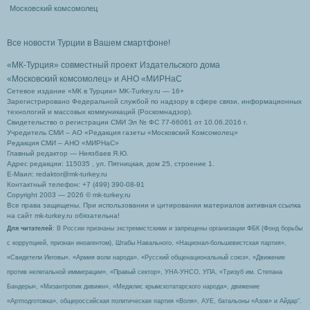
Московский комсомолец
Все новости Турции в Вашем смартфоне!
«МК-Турция» совместный проект Издательского дома
«Московский комсомолец»
и АНО «МИРНаС
Сетевое издание «МК в Турции» MK-Turkey.ru — 16+
Зарегистрировано Федеральной службой по надзору в сфере связи, информационных
технологий и массовых коммуникаций (Роскомнадзор).
Свидетельство о регистрации СМИ Эл № ФС 77-66061 от 10.06.2016 г.
Учредитель СМИ – АО «Редакция газеты «Московский Комсомолец»
Редакция СМИ – АНО «МИРНаС»
Главный редактор — Ниязбаев Я.Ю.
Адрес редакции: 115035 , ул. Пятницкая, дом 25, строение 1.
Е-Маил: redaktor@mk-turkey.ru
Контактный телефон: +7 (499) 390-08-91
Copyright 2003 — 2026 © mk-turkey.ru
Все права защищены. При использовании и цитировании материалов активная ссылка
на сайт mk-turkey.ru обязательна!
Для читателей
: В России признаны экстремистскими и запрещены организации ФБК (Фонд борьбы
с коррупцией, признан иноагентом), Штабы Навального, «Национал-большевистская партия»,
«Свидетели Иеговы», «Армия воли народа», «Русский общенациональный союз», «Движение
против нелегальной иммиграции», «Правый сектор», УНА-УНСО, УПА, «Тризуб им. Степана
Бандеры», «Мизантропик дивижн», «Меджлис крымскотатарского народа», движение
«Артподготовка», общероссийская политическая партия «Воля», АУЕ, батальоны «Азов» и Айдар″.