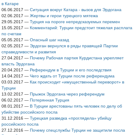
в Катаре
06.06.2017
—
Ситуация вокруг Катара - вызов для Эрдогана
02.06.2017
—
Жертвы и герои турецкого мятежа
29.05.2017
—
Турция на пороге непредсказуемых перемен
15.05.2017
—
Комментарий: Турции предстоит тяжелая расплата
по счетам
05.05.2017
—
Опасный шаг назад
02.05.2017
—
Эрдоган вернулся в ряды правящей Партии
справедливости и развития
27.04.2017
—
Почему Рабочая партия Курдистана укрепляет
власть Эрдогана
20.04.2017
—
Референдум в Турции и его последствия
14.04.2017
—
Чего ждать от Турции после референдума
03.03.2017
—
Как происходит «имущественный переворот» в
Турции
13.02.2017
—
Прыжок Эрдогана через референдум
06.02.2017
—
Потерянная Турция
08.01.2017
—
В Турции арестованы пять человек по делу об
убийстве российского посла
31.12.2016
—
Турецкая разведка «проглядела» убийцу
российского посла
27.12.2016
—
Почему спецслужбы Турции не защитили посла