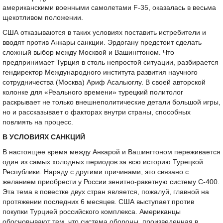
американскими военными самолетами F-35, оказалась в весьма
щекотливом положении.
США отказываются в таких условиях поставить истребители и
вводят против Анкары санкции. Эрдогану предстоит сделать
сложный выбор между Москвой и Вашингтоном. Что
предпринимает Турция в столь непростой ситуации, разбирается
гендиректор Международного института развития научного
сотрудничества (Москва) Ариф Асалыоглу. В своей авторской
колонке для «Реального времени» турецкий политолог
раскрывает не только внешнеполитические детали большой игры,
но и рассказывает о факторах внутри страны, способных
повлиять на процесс.
В УСЛОВИЯХ САНКЦИЙ
В настоящее время между Анкарой и Вашингтоном переживается
один из самых холодных периодов за всю историю Турецкой
Республики. Наряду с другими причинами, это связано с
желанием приобрести у России зенитно-ракетную систему С-400.
Эта тема в повестке двух стран является, пожалуй, главной на
протяжении последних 6 месяцев. США выступает против
покупки Турцией российского комплекса. Американцы
обосновывают тем, что система обороны, произведенная в