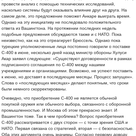
провести анализ с помощью технических исследований,
насколько системы будут оказывать влияние друг на друга. На
самом деле, это предложение поможет Анкаре выиграть время.
Однако на эту инициативу не последовало положительного
ответа из Вашингтона. На протяжении последних недель
подобные предложения обсуждаются также и с НАТО. Пока
неизвестно, как на это отреагирует Брюссель. Однако пока
турецкие уполномоченные лица постоянно говорили о поставке
С-400 в июне, несколько дней назад министр обороны Хулуси
Акар заявил следующее: «Существуют договоренности в рамках
подписанного соглашения по С-400 между нашими
учреждениями и организациями. Возможно, не успеют поставить
к июню, но доставят в последующие месяцы. Процесс запущен».
Слова о «последующих месяцах» делают понятным, что сроки
были немного скорректированы.
Очевидно, что приобретение С-400 не является обычной
покупкой оружия или обычного выбора, связанного с оборонной
промышленностью. И Москва об этом прекрасно знает. И
Вашингтон тоже. Так в чем проблема? Вопрос приобретения
С-400 рассматривается с двух сторон — с точки зрения США и
НАТО. Первая связана со стратегией, вторая — с безопасностью.
Оба этих аргумента очень значимы. Согласно первому доводу,