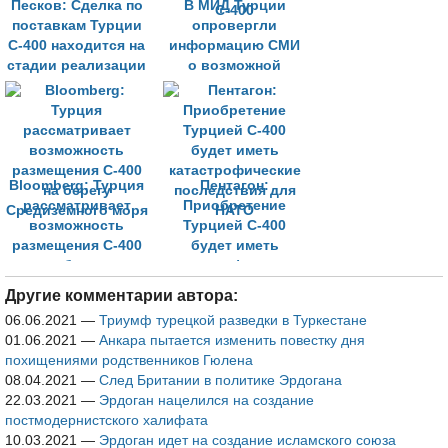
Песков: Сделка по
В МИД Турции
поставкам Турции
опровергли
С-400 находится на
информацию СМИ
стадии реализации
о возможной
отсрочке поставок
С-400
Bloomberg: Турция
Пентагон:
рассматривает
Приобретение
возможность
Турцией С-400
размещения С-400
будет иметь
на берегу
катастрофические
Средиземного моря
последствия для
Другие комментарии автора:
НАТО
06.06.2021
—
Триумф турецкой разведки в Туркестане
01.06.2021
—
Анкара пытается изменить повестку дня
похищениями родственников Гюлена
08.04.2021
—
След Британии в политике Эрдогана
22.03.2021
—
Эрдоган нацелился на создание
постмодернистского халифата
10.03.2021
—
Эрдоган идет на создание исламского союза