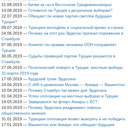
21.08.2019
—
Битва за газ в Восточном Средиземноморье
14.08.2019
—
Готовится ли Турция к досрочным выборам?
22.07.2019
—
Обещает ли новая партия светлое будущее
Турции?
09.07.2019
—
Турецкая молодёжь и социальный кризис в стране
24.06.2019
—
Почему на этот раз Эрдоган признал поражение в
Стамбуле
07.06.2019
—
Комитет по правам человека ООН поправляет
Турцию
30.05.2019
—
Судьбы правящей партии Турции решаются в
Стамбуле
27.05.2019
—
Политический поворот в Турции: местные выборы
31 марта 2019 года
17.05.2019
—
Курдский тупик Эрдогана
24.04.2019
—
С-400 в уравнении Москва — Анкара — Вашингтон
10.04.2019
—
Почему Стамбул так важен для Эрдогана
01.04.2019
—
Успех оппозиции на местных выборах в Турции
19.03.2019
—
Завершился ли флирт Анкары с ЕС?
10.03.2019
—
Почему Эрдогана раздражают опросы
общественного мнения
31.01.2019
—
Турецкая оппозиция может выиграть и не победить
17.01.2019
—
Вашингтон или Анкара: кто обещает будущее