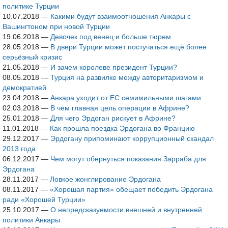
политике Турции
10.07.2018
—
Какими будут взаимоотношения Анкары с
Вашингтоном при новой Турции
19.06.2018
—
Девочек под венец и больше тюрем
28.05.2018
—
В двери Турции может постучаться ещё более
серьёзный кризис
21.05.2018
—
И зачем королеве президент Турции?
08.05.2018
—
Турция на развилке между авторитаризмом и
демократией
23.04.2018
—
Анкара уходит от ЕС семимильными шагами
02.03.2018
—
В чем главная цель операции в Африне?
25.01.2018
—
Для чего Эрдоган рискует в Африне?
11.01.2018
—
Как прошла поездка Эрдогана во Францию
29.12.2017
—
Эрдогану припоминают коррупционный скандал
2013 года
06.12.2017
—
Чем могут обернуться показания Зарраба для
Эрдогана
28.11.2017
—
Ловкое жонглирование Эрдогана
08.11.2017
—
«Хорошая партия» обещает победить Эрдогана
ради «Хорошей Турции»
25.10.2017
—
О непредсказуемости внешней и внутренней
политики Анкары