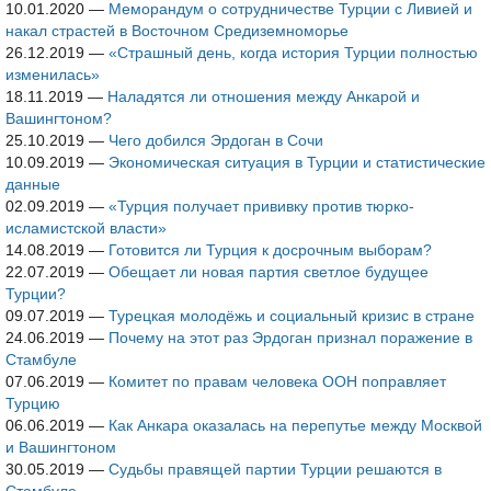
10.01.2020
—
Меморандум о сотрудничестве Турции с Ливией и
накал страстей в Восточном Средиземноморье
26.12.2019
—
«Страшный день, когда история Турции полностью
изменилась»
18.11.2019
—
Наладятся ли отношения между Анкарой и
Вашингтоном?
25.10.2019
—
Чего добился Эрдоган в Сочи
10.09.2019
—
Экономическая ситуация в Турции и статистические
данные
02.09.2019
—
«Турция получает прививку против тюрко-
исламистской власти»
14.08.2019
—
Готовится ли Турция к досрочным выборам?
22.07.2019
—
Обещает ли новая партия светлое будущее
Турции?
09.07.2019
—
Турецкая молодёжь и социальный кризис в стране
24.06.2019
—
Почему на этот раз Эрдоган признал поражение в
Стамбуле
07.06.2019
—
Комитет по правам человека ООН поправляет
Турцию
06.06.2019
—
Как Анкара оказалась на перепутье между Москвой
и Вашингтоном
30.05.2019
—
Судьбы правящей партии Турции решаются в