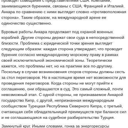
проводят совещания с представителями США. Компании,
занимающиеся бурением, связаны с США, Францией и Италией.
Анкара по сравнению с ними выглядит словно «противоположная
сторона». Таким образом, на международной арене ее
одиночество существенно.
Буровые работы Анкара продолжает под охраной военных
кораблей. Другие стороны держат свои суда в непосредственной
близости. Проблема с юридической точки зрения выглядит
следующим образом: каждая сторона утверждает, что проводит
бурение согласно международному морскому праву в рамках
своей исключительной экономической зоны. Теоретически
кажется, что проблемы нет, но на практике все по-другому.
Поскольку в случае возникновения споров стороны должны сесть
за стол переговоров. Но в настоящее время нет возможности для
проведения переговоров. Когда стороны не могут прийти к
соглашению, они обращаются в суд. Это самый сложный, почти
невозможный этап. С одной стороны, не признаваемое Анкарой
государство Кипр, с другой, непризнанная международным
сообществом Турецкая Республика Северного Кипра, с третьей,
считающая себя обладательницей преимуществ при балансе сил
и не соглашающаяся на судебное разбирательство Турция.
Замкнутый круг. Иными словами, гонка за энергоресурсы