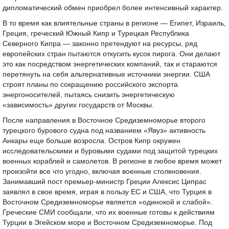
дипломатический обмен приобрел более интенсивный характер.
В то время как влиятельные страны в регионе — Египет, Израиль,
Греция, греческий Южный Кипр и Турецкая Республика
Северного Кипра — законно претендуют на ресурсы, ряд
европейских стран пытаются откусить кусок пирога. Они делают
это как посредством энергетических компаний, так и стараются
перетянуть на себя альтернативные источники энергии. США
строят планы по сокращению российского экспорта
энергоносителей, пытаясь снизить энергетическую
«зависимость» других государств от Москвы.
После направления в Восточное Средиземноморье второго
турецкого бурового судна под названием «Явуз» активность
Анкары еще больше возросла. Остров Кипр окружен
исследовательскими и буровыми судами под защитой турецких
военных кораблей и самолетов. В регионе в любое время может
произойти все что угодно, включая военные столкновения.
Занимавший пост премьер-министр Греции Алексис Ципрас
заявлял в свое время, играя в пользу ЕС и США, что Турция в
Восточном Средиземноморье является «одинокой и слабой».
Греческие СМИ сообщали, что их военные готовы к действиям
Турции в Эгейском море и Восточном Средиземноморье. Под