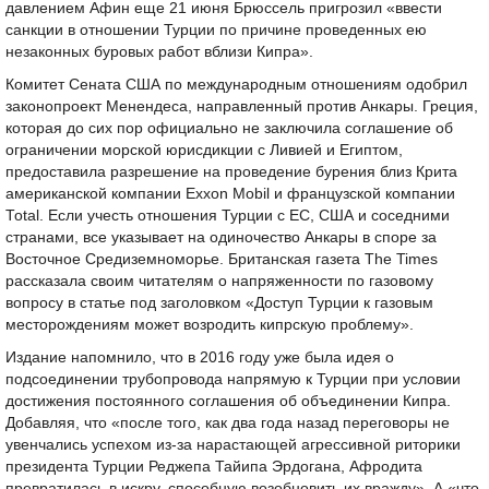
давлением Афин еще 21 июня Брюссель пригрозил «ввести
санкции в отношении Турции по причине проведенных ею
незаконных буровых работ вблизи Кипра».
Комитет Сената США по международным отношениям одобрил
законопроект Менендеса, направленный против Анкары. Греция,
которая до сих пор официально не заключила соглашение об
ограничении морской юрисдикции с Ливией и Египтом,
предоставила разрешение на проведение бурения близ Крита
американской компании Exxon Mobil и французской компании
Total. Если учесть отношения Турции с ЕС, США и соседними
странами, все указывает на одиночество Анкары в споре за
Восточное Средиземноморье. Британская газета The Times
рассказала своим читателям о напряженности по газовому
вопросу в статье под заголовком «Доступ Турции к газовым
месторождениям может возродить кипрскую проблему».
Издание напомнило, что в 2016 году уже была идея о
подсоединении трубопровода напрямую к Турции при условии
достижения постоянного соглашения об объединении Кипра.
Добавляя, что «после того, как два года назад переговоры не
увенчались успехом из-за нарастающей агрессивной риторики
президента Турции Реджепа Тайипа Эрдогана, Афродита
превратилась в искру, способную возобновить их вражду». А «что