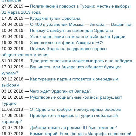
Стамбуле
27.05.2019
—
Политический поворот в Турции: местные выборы
31 марта 2019 года
17.05.2019
—
Курдский тупик Эрдогана
24.04.2019
—
С-400 в уравнении Москва — Анкара — Вашингтон
10.04.2019
—
Почему Стамбул так важен для Эрдогана
01.04.2019
—
Успех оппозиции на местных выборах в Турции
19.03.2019
—
Завершился ли флирт Анкары с ЕС?
10.03.2019
—
Почему Эрдогана раздражают опросы
общественного мнения
31.01.2019
—
Турецкая оппозиция может выиграть и не победить
17.01.2019
—
Вашингтон или Анкара: кто обещает будущее
курдам?
03.12.2018
—
Как турецкие партии готовятся к очередным
выборам
03.10.2018
—
Чего ждёт Эрдоган от Запада?
01.10.2018
—
Рукотворные социальные кризисы разрушают
Турцию
11.09.2018
—
От Эрдогана требуют непопулярных реформ
17.08.2018
—
Приобретет ли кризис в Турции глобальный
характер?
31.07.2018
—
Действительно ли режим ЧП был отменен?
19.07.2018
—
Комментарий: Роль фонда «Маариф» во внешней