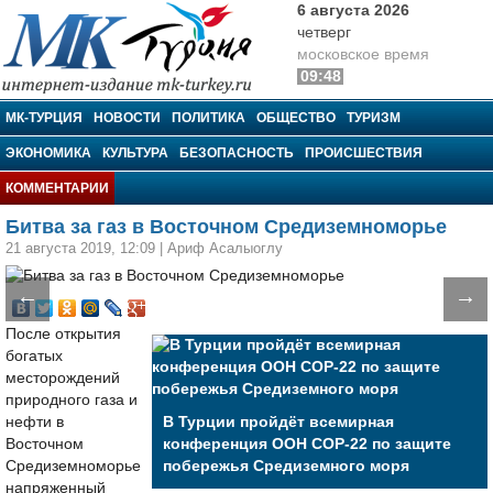
6 августа 2026
четверг
московское время
09:48
МК-Турция
МК-ТУРЦИЯ
НОВОСТИ
ПОЛИТИКА
ОБЩЕСТВО
ТУРИЗМ
ЭКОНОМИКА
КУЛЬТУРА
БЕЗОПАСНОСТЬ
ПРОИСШЕСТВИЯ
КОММЕНТАРИИ
Битва за газ в Восточном Средиземноморье
21 августа 2019, 12:09
|
Ариф Асалыоглу
←
→
После открытия
богатых
месторождений
природного газа и
нефти в
В Турции пройдёт всемирная
Восточном
конференция ООН COP-22 по защите
Средиземноморье
побережья Средиземного моря
напряженный