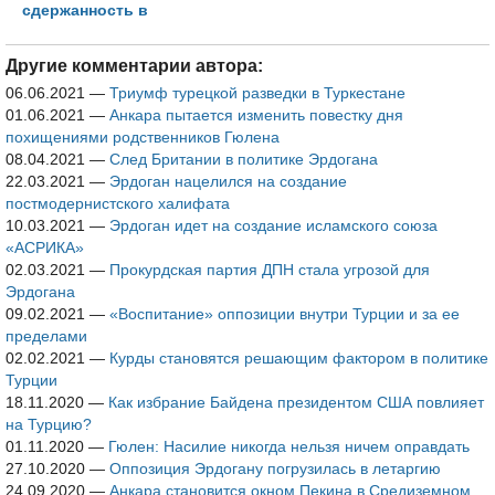
сдержанность в
вопросе
геологоразведки
Другие комментарии автора:
06.06.2021
—
Триумф турецкой разведки в Туркестане
01.06.2021
—
Анкара пытается изменить повестку дня
похищениями родственников Гюлена
08.04.2021
—
След Британии в политике Эрдогана
22.03.2021
—
Эрдоган нацелился на создание
постмодернистского халифата
10.03.2021
—
Эрдоган идет на создание исламского союза
«АСРИКА»
02.03.2021
—
Прокурдская партия ДПН стала угрозой для
Эрдогана
09.02.2021
—
«Воспитание» оппозиции внутри Турции и за ее
пределами
02.02.2021
—
Курды становятся решающим фактором в политике
Турции
18.11.2020
—
Как избрание Байдена президентом США повлияет
на Турцию?
01.11.2020
—
Гюлен: Насилие никогда нельзя ничем оправдать
27.10.2020
—
Оппозиция Эрдогану погрузилась в летаргию
24.09.2020
—
Анкара становится окном Пекина в Средиземном