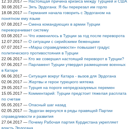
12.10.2017
—
Настоящая причина кризиса между Турцией и США
30.08.2017
—
Зять Эрдогана: Я бы перерезал им горло
18.08.2017
—
Германия начала говорить с Эрдоганом на
понятном ему языке
07.08.2017
—
Смена командующих в армии Турции
переворачивает систему
03.08.2017
—
Что изменилось в Турции за год после переворота
12.07.2017
—
О ситуации с сирийскими беженцами
07.07.2017
—
«Марш справедливости» повышает градус
политического противостояния в Турции
22.06.2017
—
Кто же совершил настоящий переворот в Турции?
07.06.2017
—
Парламент Турции утвердил размещение военных
в Катаре
06.06.2017
—
Ситуация вокруг Катара - вызов для Эрдогана
02.06.2017
—
Жертвы и герои турецкого мятежа
29.05.2017
—
Турция на пороге непредсказуемых перемен
15.05.2017
—
Комментарий: Турции предстоит тяжелая расплата
по счетам
05.05.2017
—
Опасный шаг назад
02.05.2017
—
Эрдоган вернулся в ряды правящей Партии
справедливости и развития
27.04.2017
—
Почему Рабочая партия Курдистана укрепляет
власть Эрдогана