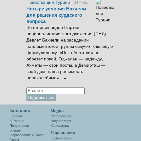
Повестка дня Турции
| 04 Фев.
Четыре условия Бахчели
для решения курдского
вопроса
Во вторник лидер Партии
националистического движения (ПНД)
Девлет Бахчели на заседании
парламентской группы озвучил ключевую
формулировку: «Пока Анатолия не
обретёт покой, Оджалан — надежду,
Ахметы — свои посты, а Демирташ —
свой дом, наша решимость
непоколебима». →
Категории
Медиа
Евразия
Фотогалерея
В России
Видеогалеря
Популярное
Карикатуры
В мире
Персоналии
Образование и Наука
Комментарии
Спорт