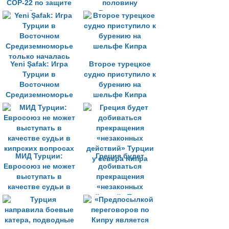
COP-22 по защите
половину
побережья
Восточного
Средиземного моря
Средиземноморья
Yeni Şafak: Игра
Второе турецкое
Турции в
судно приступило к
Восточном
бурению на
Средиземноморье
шельфе Кипра
только началась
МИД Турции:
Греция будет
Евросоюз не может
добиваться
выступать в
прекращения
качестве судьи в
«незаконных
кипрских вопросах
действий» Турции
у севера Кипра