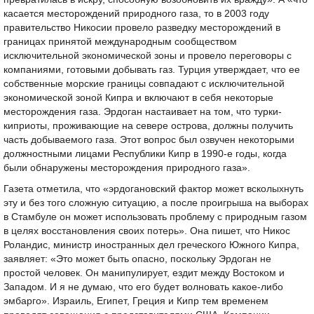
касается месторождений природного газа, то в 2003 году
правительство Никосии провело разведку месторождений в
границах принятой международным сообществом
исключительной экономической зоны и провело переговоры с
компаниями, готовыми добывать газ. Турция утверждает, что ее
собственные морские границы совпадают с исключительной
экономической зоной Кипра и включают в себя некоторые
месторождения газа. Эрдоган настаивает на том, что турки-
киприоты, проживающие на севере острова, должны получить
часть добываемого газа. Этот вопрос был озвучен некоторыми
должностными лицами Республики Кипр в 1990-е годы, когда
были обнаружены месторождения природного газа».
Газета отметила, что «эрдогановский фактор может всколыхнуть
эту и без того сложную ситуацию, а после проигрыша на выборах
в Стамбуле он может использовать проблему с природным газом
в целях восстановления своих потерь». Она пишет, что Никос
Роландис, министр иностранных дел греческого Южного Кипра,
заявляет: «Это может быть опасно, поскольку Эрдоган не
простой человек. Он манипулирует, ездит между Востоком и
Западом. И я не думаю, что его будет волновать какое-либо
эмбарго». Израиль, Египет, Греция и Кипр тем временем