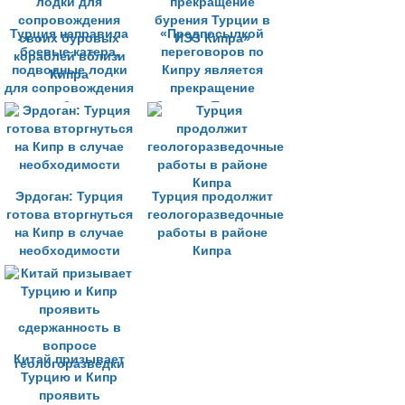
Турция направила
«Предпосылкой
боевые катера,
переговоров по
подводные лодки
Кипру является
для сопровождения
прекращение
своих буровых
бурения Турции в
кораблей вблизи
ИЭЗ Кипра»
Кипра
Эрдоган: Турция
Турция продолжит
готова вторгнуться
геологоразведочные
на Кипр в случае
работы в районе
необходимости
Кипра
Китай призывает
Турцию и Кипр
проявить