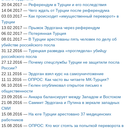
20.04.2017
—
Референдум в Турции и его последствия
14.04.2017
—
Чего ждать от Турции после референдума
03.03.2017
—
Как происходит «имущественный переворот» в
Турции
13.02.2017
—
Прыжок Эрдогана через референдум
06.02.2017
—
Потерянная Турция
08.01.2017
—
В Турции арестованы пять человек по делу об
убийстве российского посла
31.12.2016
—
Турецкая разведка «проглядела» убийцу
российского посла
27.12.2016
—
Почему спецслужбы Турции не защитили посла
России?
22.11.2016
—
Эрдоган взял курс на самоуничтожение
11.11.2016
—
ОПРОС: Как часто вы читаете МК-Турция?
06.10.2016
—
Гюлен опубликовал открытое письмо к
общественности
23.09.2016
—
Анкара балансирует между Западом и Востоком
21.08.2016
—
Саммит Эрдогана и Путина в зеркале западных
СМИ
15.08.2016
—
На юге Турции арестовано 37 медицинских
работников
15.08.2016
—
ОПРОС: Кто мог стоять за попыткой переворота в