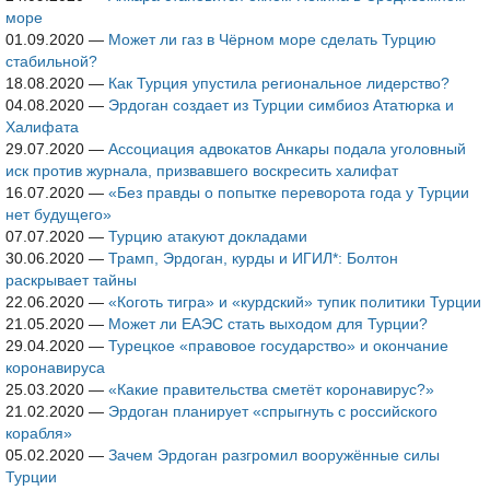
море
01.09.2020
—
Может ли газ в Чёрном море сделать Турцию
стабильной?
18.08.2020
—
Как Турция упустила региональное лидерство?
04.08.2020
—
Эрдоган создает из Турции симбиоз Ататюрка и
Халифата
29.07.2020
—
Ассоциация адвокатов Анкары подала уголовный
иск против журнала, призвавшего воскресить халифат
16.07.2020
—
«Без правды о попытке переворота года у Турции
нет будущего»
07.07.2020
—
Турцию атакуют докладами
30.06.2020
—
Трамп, Эрдоган, курды и ИГИЛ*: Болтон
раскрывает тайны
22.06.2020
—
«Коготь тигра» и «курдский» тупик политики Турции
21.05.2020
—
Может ли ЕАЭС стать выходом для Турции?
29.04.2020
—
Турецкое «правовое государство» и окончание
коронавируса
25.03.2020
—
«Какие правительства сметёт коронавирус?»
21.02.2020
—
Эрдоган планирует «спрыгнуть с российского
корабля»
05.02.2020
—
Зачем Эрдоган разгромил вооружённые силы
Турции