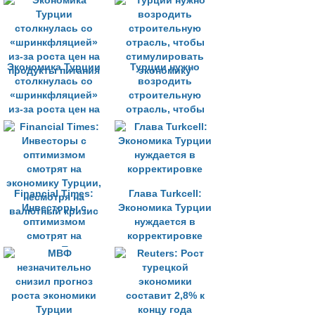
Экономика Турции
Турции нужно
столкнулась со
возродить
«шринкфляцией»
строительную
из-за роста цен на
отрасль, чтобы
продукты питания
стимулировать
экономику
Financial Times:
Глава Turkcell:
Инвесторы с
Экономика Турции
оптимизмом
нуждается в
смотрят на
корректировке
экономику Турции,
несмотря на
валютный кризис