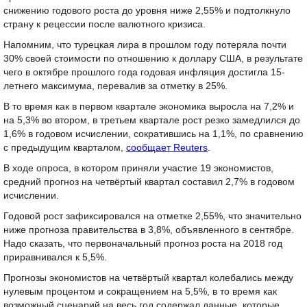
снижению годового роста до уровня ниже 2,55% и подтолкнуло
страну к рецессии после валютного кризиса.
Напомним, что турецкая лира в прошлом году потеряла почти
30% своей стоимости по отношению к доллару США, в результате
чего в октябре прошлого года годовая инфляция достигла 15-
летнего максимума, перевалив за отметку в 25%.
В то время как в первом квартале экономика выросла на 7,2% и
на 5,3% во втором, в третьем квартале рост резко замедлился до
1,6% в годовом исчислении, сократившись на 1,1%, по сравнению
с предыдущим кварталом,
сообщает Reuters
.
В ходе опроса, в котором приняли участие 19 экономистов,
средний прогноз на четвёртый квартал составил 2,7% в годовом
исчислении.
Годовой рост зафиксировался на отметке 2,55%, что значительно
ниже прогноза правительства в 3,8%, объявленного в сентябре.
Надо сказать, что первоначальный прогноз роста на 2018 год
приравнивался к 5,5%.
Прогнозы экономистов на четвёртый квартал колебались между
нулевым процентом и сокращением на 5,5%, в то время как
возможный сценарий на весь год содержал данные, которые