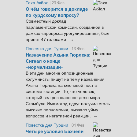
Таха Акйол
| 23 Фев.
О чём говорится в докладе
по курдскому вопросу?
Совместный доклад
парламентской комиссии, созданной в
рамках «процесса урегулирования», был
принят 47 голосами. →
Повестка дня Турции
| 13 Фев.
Назначение Акына Гюрлека:
Сигнал о конце
«нормализации»
В эти дни многие оппозиционные
колумнисты пишут на тему назначения
Акына Гюрлека на ключевой пост в
системе юстиции. То, что человек,
который вел резонансное дело мэра
Стамбула Имамоглу, вдруг получил столь
высокие полномочия, вызвало уйму
вопросов и негативной реакции. →
Повестка дня Турции
| 04 Фев.
Четыре условия Бахчели