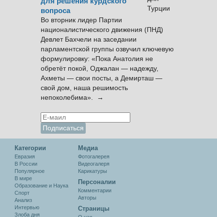
для решения курдского
вопроса
Во вторник лидер Партии
националистического движения (ПНД)
Девлет Бахчели на заседании
парламентской группы озвучил ключевую
формулировку: «Пока Анатолия не
обретёт покой, Оджалан — надежду,
Ахметы — свои посты, а Демирташ —
свой дом, наша решимость
непоколебима». →
Категории
Медиа
Евразия
Фотогалерея
В России
Видеогалеря
Популярное
Карикатуры
В мире
Персоналии
Образование и Наука
Комментарии
Спорт
Авторы
Анализ
Интервью
Cтраницы
Злоба дня