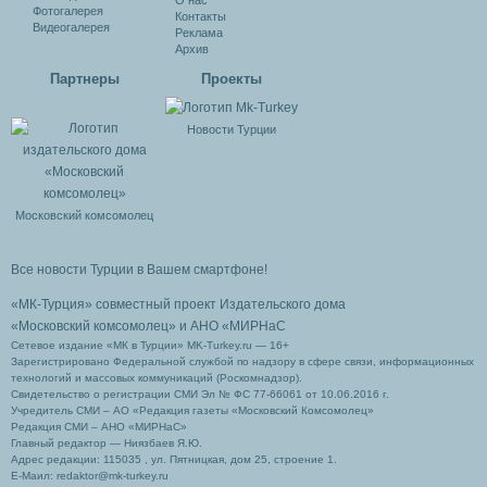
О нас
Фотогалерея
Контакты
Видеогалерея
Реклама
Архив
Партнеры
Проекты
Новости Турции
Московский комсомолец
Все новости Турции в Вашем смартфоне!
«МК-Турция» совместный проект Издательского дома
«Московский комсомолец»
и АНО «МИРНаС
Сетевое издание «МК в Турции» MK-Turkey.ru — 16+
Зарегистрировано Федеральной службой по надзору в сфере связи, информационных
технологий и массовых коммуникаций (Роскомнадзор).
Свидетельство о регистрации СМИ Эл № ФС 77-66061 от 10.06.2016 г.
Учредитель СМИ – АО «Редакция газеты «Московский Комсомолец»
Редакция СМИ – АНО «МИРНаС»
Главный редактор — Ниязбаев Я.Ю.
Адрес редакции: 115035 , ул. Пятницкая, дом 25, строение 1.
Е-Маил: redaktor@mk-turkey.ru