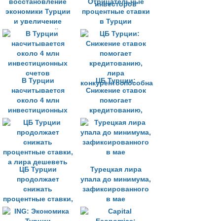
восстановление
Отрицательные
экономики Турции
процентные ставки
и увеличение
в Турции
инвестиций
подрывают
доверие
инвесторов
В Турции
ЦБ Турции:
насчитывается
Снижение ставок
около 4 млн
помогает
инвестиционных
кредитованию,
счетов
лира
конкурентоспособна
ЦБ Турции
Турецкая лира
продолжает
упала до минимума,
снижать
зафиксированного
процентные ставки,
в мае
а лира дешеветь