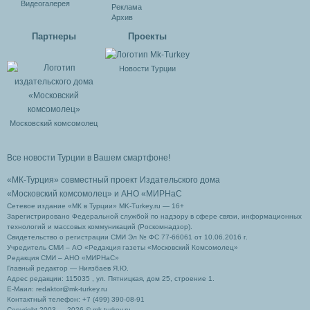
Видеогалерея
Реклама
Архив
Партнеры
Проекты
Новости Турции
Московский комсомолец
Все новости Турции в Вашем смартфоне!
«МК-Турция» совместный проект Издательского дома
«Московский комсомолец»
и АНО «МИРНаС
Сетевое издание «МК в Турции» MK-Turkey.ru — 16+
Зарегистрировано Федеральной службой по надзору в сфере связи, информационных
технологий и массовых коммуникаций (Роскомнадзор).
Свидетельство о регистрации СМИ Эл № ФС 77-66061 от 10.06.2016 г.
Учредитель СМИ – АО «Редакция газеты «Московский Комсомолец»
Редакция СМИ – АНО «МИРНаС»
Главный редактор — Ниязбаев Я.Ю.
Адрес редакции: 115035 , ул. Пятницкая, дом 25, строение 1.
Е-Маил: redaktor@mk-turkey.ru
Контактный телефон: +7 (499) 390-08-91
Copyright 2003 — 2026 © mk-turkey.ru