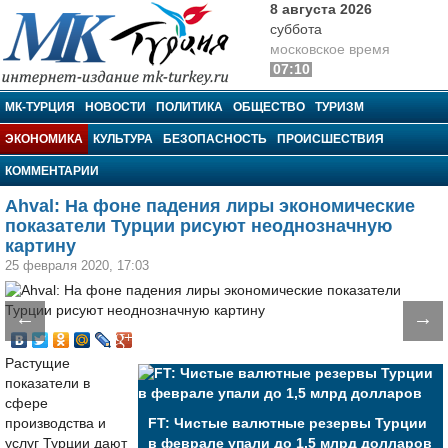
8 августа 2026
суббота
московское время
07:10
МК-Турция
МК-ТУРЦИЯ
НОВОСТИ
ПОЛИТИКА
ОБЩЕСТВО
ТУРИЗМ
ЭКОНОМИКА
КУЛЬТУРА
БЕЗОПАСНОСТЬ
ПРОИСШЕСТВИЯ
КОММЕНТАРИИ
Ahval: На фоне падения лиры экономические
показатели Турции рисуют неоднозначную
картину
25 февраля 2020, 17:03
←
→
Растущие
показатели в
сфере
производства и
FT: Чистые валютные резервы Турции
услуг Турции дают
в феврале упали до 1,5 млрд долларов