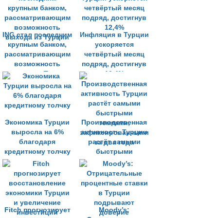
ING стал последним
Инфляция в Турции
крупным банком,
ускоряется
рассматривающим
четвёртый месяц
возможность
подряд, достигнув
выхода из Турции
12,4%
Экономика Турции
Производственная
выросла на 6%
активность Турции
благодаря
растёт самыми
кредитному толчку
быстрыми
темпами,
зафиксированными
за два года
Fitch прогнозирует
Moody’s: