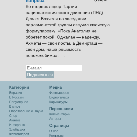
вопроса
Во вторник лидер Партии
националистического движения (ПНД)
Девлет Бахчели на заседании
парламентской группы озвучил ключевую
формулировку: «Пока Анатолия не
обретёт покой, Оджалан — надежду,
Ахметы — свои посты, а Демирташ —
свой дом, наша решимость
непоколебима». →
Категории
Медиа
Евразия
Фотогалерея
В России
Видеогалеря
Популярное
Карикатуры
В мире
Персоналии
Образование и Наука
Комментарии
Спорт
Авторы
Анализ
Интервью
Cтраницы
Злоба дня
О нас
Фотогалерея
Контакты