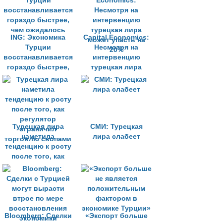
ING: Экономика
Capital Economics:
Турции
Несмотря на
восстанавливается
интервенцию
гораздо быстрее,
турецкая лира
чем ожидалось
может упасть на
20%
Турецкая лира
СМИ: Турецкая
наметила
лира слабеет
тенденцию к росту
после того, как
регулятор
ограничил
торговлю свопами
Bloomberg: Сделки
«Экспорт больше