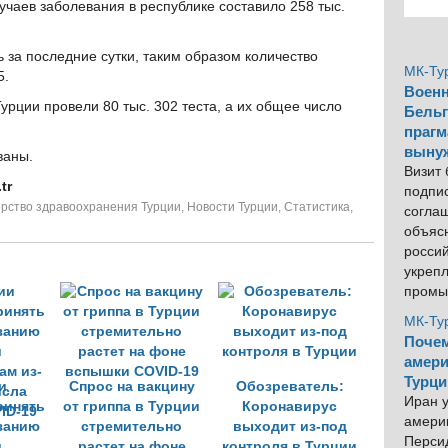
чаев заболевания в республике составило 258 тыс.
 за последние сутки, таким образом количество
МК-Ту
5.
Военн
Турции провели 80 тыс. 302 теста, а их общее число
Бельг
прагм
выну
ваны.
Визит
tr
подпи
рство здравоохранения Турции
,
Новости Турции
,
Статистика
,
согла
объяс
росси
укреп
промы
МК-Ту
Почем
амери
Турци
и
Спрос на вакцину
Обозреватель:
Иран у
ринять
от гриппа в Турции
Коронавирус
америк
занию
стремительно
выходит из-под
Персид
и
растет на фоне
контроля в Турции