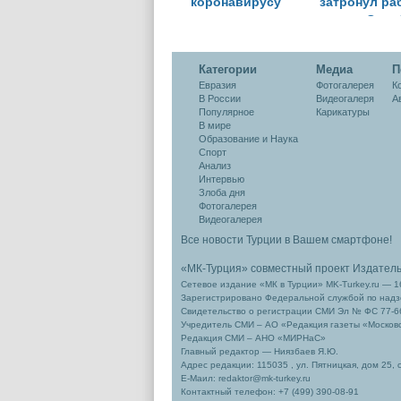
коронавирусу
затронул ра
класс Стам
Категории
Медиа
П
Евразия
Фотогалерея
К
В России
Видеогалеря
А
Популярное
Карикатуры
В мире
Образование и Наука
Спорт
Анализ
Интервью
Злоба дня
Фотогалерея
Видеогалерея
Все новости Турции в Вашем смартфоне!
«МК-Турция» совместный проект Издател
Сетевое издание «МК в Турции» MK-Turkey.ru — 1
Зарегистрировано Федеральной службой по надзо
Свидетельство о регистрации СМИ Эл № ФС 77-66
Учредитель СМИ – АО «Редакция газеты «Москов
Редакция СМИ – АНО «МИРНаС»
Главный редактор — Ниязбаев Я.Ю.
Адрес редакции: 115035 , ул. Пятницкая, дом 25, 
Е-Маил: redaktor@mk-turkey.ru
Контактный телефон: +7 (499) 390-08-91