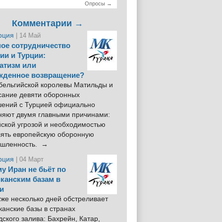
Опросы →
Комментарии →
рция
| 14 Май
ое сотрудничество
ии и Турции:
атизм или
жденное возвращение?
 бельгийской королевы Матильды и
сание девяти оборонных
шений с Турцией официально
няют двумя главными причинами:
йской угрозой и необходимостью
лять европейскую оборонную
шленность. →
рция
| 04 Март
у Иран не бьёт по
канским базам в
и
же несколько дней обстреливает
анские базы в странах
ского залива: Бахрейн, Катар,