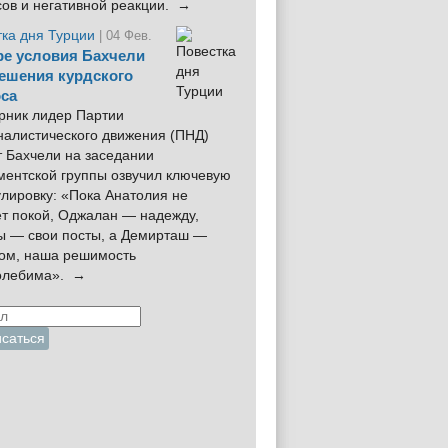
сов и негативной реакции. →
тка дня Турции
| 04 Фев.
е условия Бахчели
ешения курдского
са
рник лидер Партии
налистического движения (ПНД)
 Бахчели на заседании
ментской группы озвучил ключевую
лировку: «Пока Анатолия не
ёт покой, Оджалан — надежду,
ы — свои посты, а Демирташ —
дом, наша решимость
олебима». →