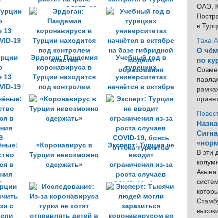
ОАЭ, К
ам из-
вспышки COVID-19
Постра
исла
в Тур
ID-19
Таха 
О чём
урции
Эрдоган: Пандемия
Учебный год в
по ку
о
коронавируса в
турецких
Совме
е 13
Турции находится
университетах
парлам
VID-19
под контролем
начнётся в октябре
рамка
властей
на базе гибридной
приня
модели
Повес
образования
Назна
Сигна
«норм
ёные:
«Коронавирус в
Эксперт: Турция не
В эти
ство
Турции невозможно
вводит
колум
ся в
сдержать»
ограничения из-за
Акына 
ния
роста случаев
систем
9
COVID-19, боясь
котор
оттока туристов
Стамбу
высок