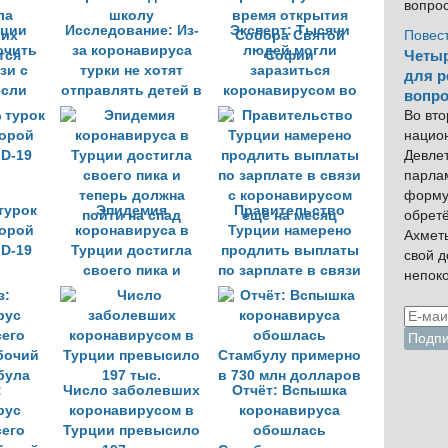
вопро
рции
Исследование: Из-
Эксперт: Тысячи
Повес
очить
за коронавируса
людей могли
Четыр
зи с
турки не хотят
заразиться
для р
если
отправлять детей в
коронавирусом во
вопро
ла
школу
время открытия
Во вто
их
Собора Святой
нацио
тся
Софии
Девлет
парла
форму
турок
Эпидемия
Правительство
обрет
орой
коронавируса в
Турции намерено
Ахмет
D-19
Турции достигла
продлить выплаты
свой 
своего пика и
по зарплате в связи
непок
теперь должна
с коронавирусом
пойти на спад
ещё на месяц
:
Число заболевших
Отчёт: Вспышка
рус
коронавирусом в
коронавируса
сего
Турции превысило
обошлась