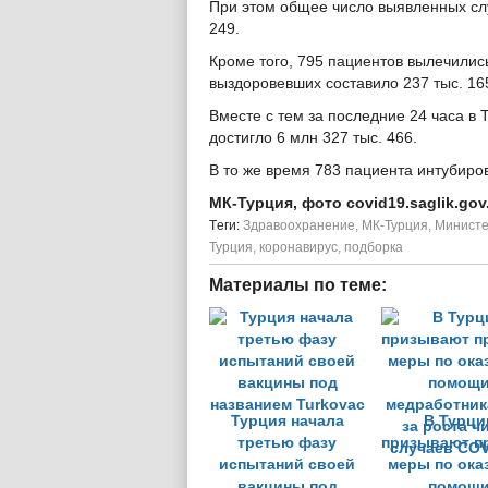
При этом общее число выявленных слу
249.
Кроме того, 795 пациентов вылечились
выздоровевших составило 237 тыс. 16
Вместе с тем за последние 24 часа в 
достигло 6 млн 327 тыс. 466.
В то же время 783 пациента интубиро
МК-Турция, фото covid19.saglik.gov.
Tеги:
Здравоохранение
,
МК-Турция
,
Министе
Турция
,
коронавирус
,
подборка
Материалы по теме:
Турция начала
В Турци
третью фазу
призывают п
испытаний своей
меры по ока
вакцины под
помощ