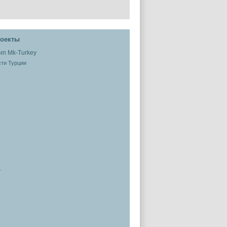
оекты
ти Турции
.