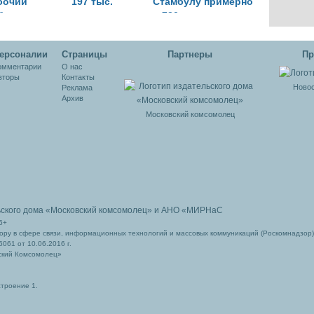
бочий
197 тыс.
Стамбулу примерно
була
в 730 млн долларов
ерсоналии
Cтраницы
Партнеры
Пр
омментарии
О нас
вторы
Контакты
Новос
Реклама
Архив
Московский комсомолец
ьского дома
«Московский комсомолец»
и АНО «МИРНаС
6+
ру в сфере связи, информационных технологий и массовых коммуникаций (Роскомнадзор)
061 от 10.06.2016 г.
ский Комсомолец»
строение 1.