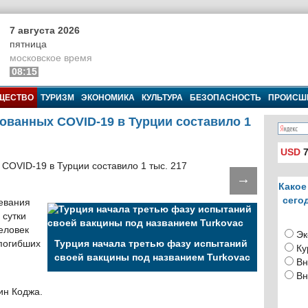
7 августа 2026
пятница
московское время
08:15
ЩЕСТВО
ТУРИЗМ
ЭКОНОМИКА
КУЛЬТУРА
БЕЗОПАСНОСТЬ
ПРОИСШ
ванных COVID-19 в Турции составило 1
USD
7
→
Какое
сего
евания
 сутки
человек
Эк
 погибших
Турция начала третью фазу испытаний
Ку
своей вакцины под названием Turkovac
Вн
Вн
ин Коджа.