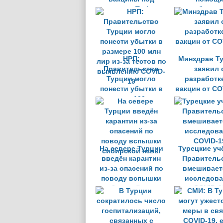
названием Turkovac
медработник
за роста ч
случаев COV
НРП:
Минздрав Т
Правительство
заявил 
Турции могло
разработк
понести убытки в
вакцин от CO
размере 100 млн
лир из-за тестов по
выявлению COVID-
19
На севере Турции
Турецкие уч
введён карантин
Правитель
из-за опасений по
вмешивает
поводу вспышки
исследова
сибирской язвы
COVID-1