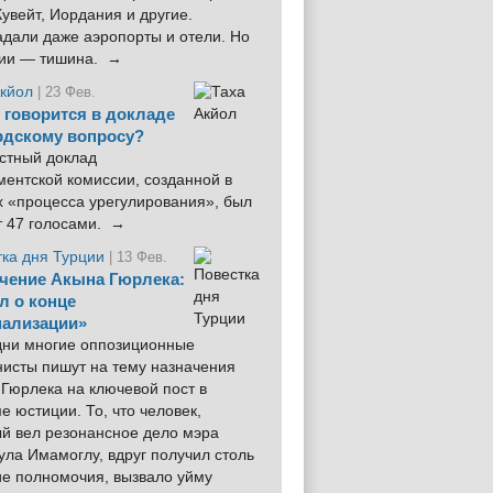
увейт, Иордания и другие.
дали даже аэропорты и отели. Но
ции — тишина. →
Акйол
| 23 Фев.
 говорится в докладе
рдскому вопросу?
стный доклад
ентской комиссии, созданной в
х «процесса урегулирования», был
т 47 голосами. →
тка дня Турции
| 13 Фев.
чение Акына Гюрлека:
л о конце
ализации»
 дни многие оппозиционные
нисты пишут на тему назначения
Гюрлека на ключевой пост в
е юстиции. То, что человек,
ый вел резонансное дело мэра
ла Имамоглу, вдруг получил столь
ие полномочия, вызвало уйму