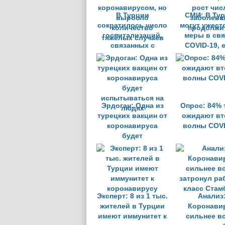
В Турции
СМИ: В Ту
сократилось число
могут ужест
госпитализаций,
меры в свя
связанных с
COVID-19, 
коронавирусом, но
рост чис
выросло
заболевш
количество
продолжи
тяжёлых случаев
Эрдоган: Одна из
Опрос: 84% 
турецких вакцин от
ожидают вт
коронавируса
волны COVI
будет
испытываться на
людях
Эксперт: 8 из 1 тыс.
Анализ
жителей в Турции
Коронави
имеют иммунитет к
сильнее в