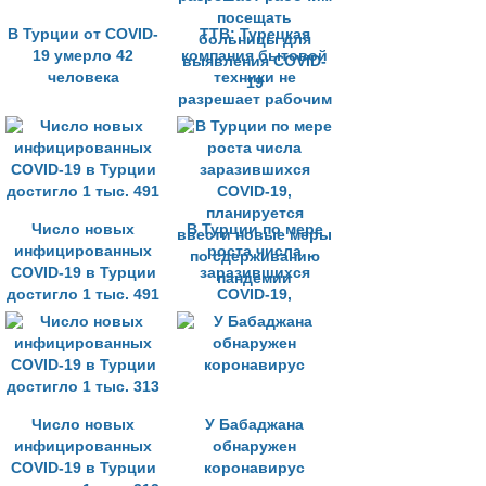
В Турции от COVID-
TTB: Турецкая
19 умерло 42
компания бытовой
человека
техники не
разрешает рабочим
посещать
больницы для
выявления COVID-
19
Число новых
В Турции по мере
инфицированных
роста числа
COVID-19 в Турции
заразившихся
достигло 1 тыс. 491
COVID-19,
планируется
ввести новые меры
по сдерживанию
пандемии
Число новых
У Бабаджана
инфицированных
обнаружен
COVID-19 в Турции
коронавирус