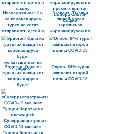
тяжёлых случаев
Исследование: Из-
Эксперт: Тысячи
за коронавируса
людей могли
турки не хотят
заразиться
отправлять детей в
коронавирусом во
школу
время открытия
Собора Святой
Софии
Эрдоган: Одна из
Опрос: 84% турок
турецких вакцин от
ожидают второй
коронавируса
волны COVID-19
будет
испытываться на
людях
«Суперраспротранители»
COVID-19 мешают
Турции бороться с