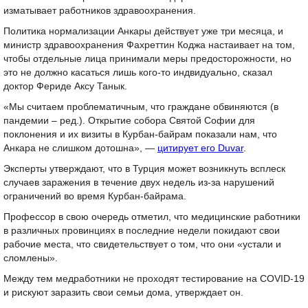
изматывает работников здравоохранения.
Политика нормализации Анкары действует уже три месяца, и
министр здравоохранения Фахреттин Коджа настаивает на том,
чтобы отдельные лица принимали меры предосторожности, но
это не должно касаться лишь кого-то индвидуально, сказал
доктор Фериде Аксу Танык.
«Мы считаем проблематичным, что граждане обвиняются (в
пандемии – ред.). Открытие собора Святой Софии для
поклонения и их визиты в Курбан-байрам показали нам, что
Анкара не слишком дотошна», —
цитирует его Duvar
.
Эксперты утверждают, что в Турция может возникнуть всплеск
случаев заражения в течение двух недель из-за нарушений
ограничений во время Курбан-байрама.
Профессор в свою очередь отметил, что медицинские работники
в различных провинциях в последние недели покидают свои
рабочие места, что свидетельствует о том, что они «устали и
сломлены».
Между тем медработники не проходят тестирование на COVID-19
и рискуют заразить свои семьи дома, утверждает он.