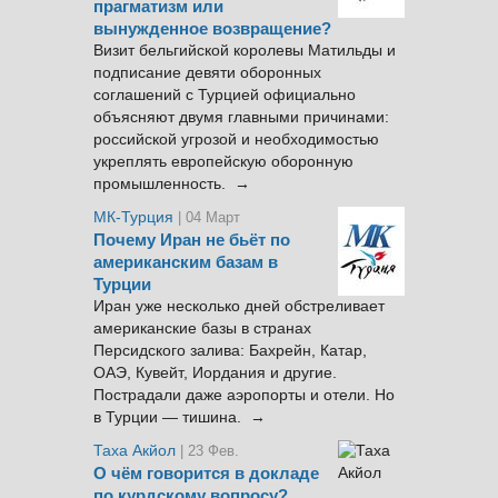
прагматизм или
вынужденное возвращение?
Визит бельгийской королевы Матильды и
подписание девяти оборонных
соглашений с Турцией официально
объясняют двумя главными причинами:
российской угрозой и необходимостью
укреплять европейскую оборонную
промышленность. →
МК-Турция
| 04 Март
Почему Иран не бьёт по
американским базам в
Турции
Иран уже несколько дней обстреливает
американские базы в странах
Персидского залива: Бахрейн, Катар,
ОАЭ, Кувейт, Иордания и другие.
Пострадали даже аэропорты и отели. Но
в Турции — тишина. →
Таха Акйол
| 23 Фев.
О чём говорится в докладе
по курдскому вопросу?