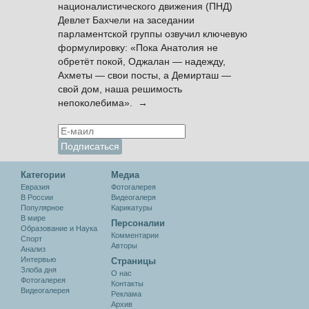
националистического движения (ПНД)
Девлет Бахчели на заседании
парламентской группы озвучил ключевую
формулировку: «Пока Анатолия не
обретёт покой, Оджалан — надежду,
Ахметы — свои посты, а Демирташ —
свой дом, наша решимость
непоколебима». →
Категории
Медиа
Евразия
Фотогалерея
В России
Видеогалеря
Популярное
Карикатуры
В мире
Персоналии
Образование и Наука
Комментарии
Спорт
Авторы
Анализ
Интервью
Cтраницы
Злоба дня
О нас
Фотогалерея
Контакты
Видеогалерея
Реклама
Архив