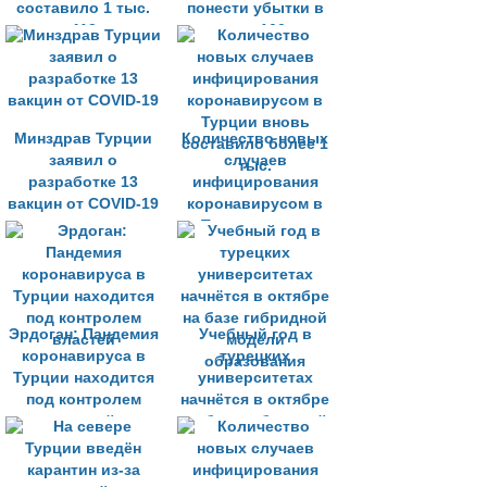
составило 1 тыс.
понести убытки в
412
размере 100 млн
лир из-за тестов по
выявлению COVID-
19
Минздрав Турции
Количество новых
заявил о
случаев
разработке 13
инфицирования
вакцин от COVID-19
коронавирусом в
Турции вновь
составило более 1
тыс.
Эрдоган: Пандемия
Учебный год в
коронавируса в
турецких
Турции находится
университетах
под контролем
начнётся в октябре
властей
на базе гибридной
модели
образования