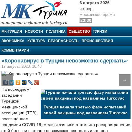
6 августа 2026
четверг
московское время
23:30
МК-Турция
МК-ТУРЦИЯ
НОВОСТИ
ПОЛИТИКА
ОБЩЕСТВО
ТУРИЗМ
ЭКОНОМИКА
КУЛЬТУРА
БЕЗОПАСНОСТЬ
ПРОИСШЕСТВИЯ
КОММЕНТАРИИ
«Коронавирус в Турции невозможно сдержать»
17 августа 2020, 10:48
←
→
На последнем
заседании
Турецкой
медицинской
Турция начала третью фазу испытаний
ассоциации (TTB),
своей вакцины под названием Turkovac
посвящённом
пандемии COVID-19, медики заявили о том, что распространение
этой болезни в стране невозможно сдержать и что она