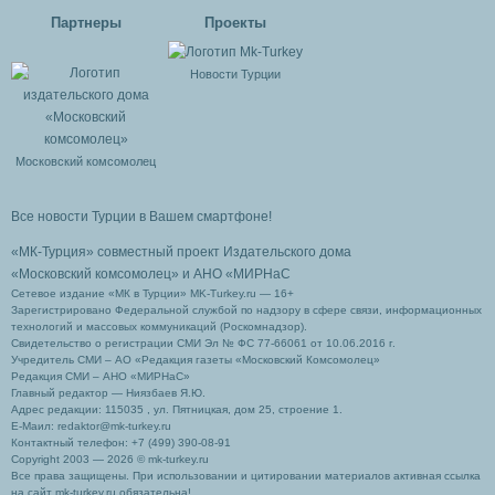
Партнеры
Проекты
Новости Турции
Московский комсомолец
Все новости Турции в Вашем смартфоне!
«МК-Турция» совместный проект Издательского дома
«Московский комсомолец»
и АНО «МИРНаС
Сетевое издание «МК в Турции» MK-Turkey.ru — 16+
Зарегистрировано Федеральной службой по надзору в сфере связи, информационных
технологий и массовых коммуникаций (Роскомнадзор).
Свидетельство о регистрации СМИ Эл № ФС 77-66061 от 10.06.2016 г.
Учредитель СМИ – АО «Редакция газеты «Московский Комсомолец»
Редакция СМИ – АНО «МИРНаС»
Главный редактор — Ниязбаев Я.Ю.
Адрес редакции: 115035 , ул. Пятницкая, дом 25, строение 1.
Е-Маил: redaktor@mk-turkey.ru
Контактный телефон: +7 (499) 390-08-91
Copyright 2003 — 2026 © mk-turkey.ru
Все права защищены. При использовании и цитировании материалов активная ссылка
на сайт mk-turkey.ru обязательна!