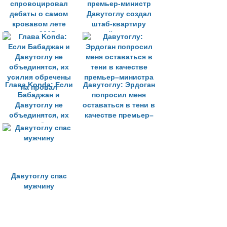
спровоцировал
премьер-министр
дебаты о самом
Давутоглу создал
кровавом лете
штаб-квартиру
Турции в 2015 году
новой партии в
столице Турции
Глава Konda: Если
Давутоглу: Эрдоган
Бабаджан и
попросил меня
Давутоглу не
оставаться в тени в
объединятся, их
качестве премьер–
усилия обречены
министра
на провал
Давутоглу спас
мужчину