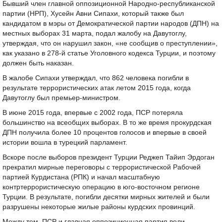
Бывший член главной оппозиционной Народно-республиканской
партии (НРП), Хусейн Авни Сипахи, который также был
кандидатом в мэры от Демократической партии народов (ДПН) на
местных выборах 31 марта, подал жалобу на Давутоглу,
утверждая, что он нарушил закон, «не сообщив о преступлении»,
как указано в 278-й статье Уголовного кодекса Турции, и поэтому
должен быть наказан.
В жалобе Сипахи утверждал, что 862 человека погибли в
результате террористических атак летом 2015 года, когда
Давутоглу был премьер-министром.
В июне 2015 года, впервые с 2002 года, ПСР потеряла
большинство на всеобщих выборах. В то же время прокурдская
ДПН получила более 10 процентов голосов и впервые в своей
истории вошла в турецкий парламент.
Вскоре после выборов президент Турции Реджеп Тайип Эрдоган
прекратил мирные переговоры с террористической Рабочей
партией Курдистана (РПК) и начал масштабную
контртеррористическую операцию в юго-восточном регионе
Турции. В результате, погибли десятки мирных жителей и были
разрушены некоторые жилые районы курдских провинций.
Между тем, ПСР и главная оппозиционная партия вели