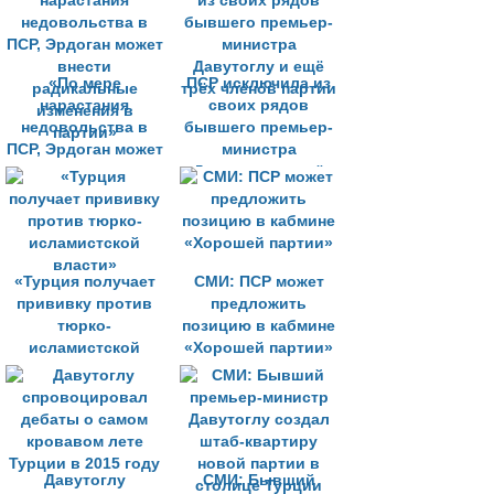
«По мере
ПСР исключила из
нарастания
своих рядов
недовольства в
бывшего премьер-
ПСР, Эрдоган может
министра
внести
Давутоглу и ещё
радикальные
трёх членов партии
изменения в
партии»
«Турция получает
СМИ: ПСР может
прививку против
предложить
тюрко-
позицию в кабмине
исламистской
«Хорошей партии»
власти»
Давутоглу
СМИ: Бывший