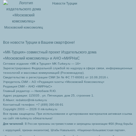
Новости Турции
Московский комсомолец
Все новости Турции в Вашем смартфоне!
«МК-Турция» совместный проект Издательского дома
«Московский комсомолец»
и АНО «МИРНаС
Сетевое издание «МК в Турции» MK-Turkey.ru — 16+
Зарегистрировано Федеральной службой по надзору в сфере связи, информационных
технологий и массовых коммуникаций (Роскомнадзор).
Свидетельство о регистрации СМИ Эл № ФС 77-66061 от 10.06.2016 г.
Учредитель СМИ – АО «Редакция газеты «Московский Комсомолец»
Редакция СМИ – АНО «МИРНаС»
Главный редактор — Ниязбаев Я.Ю.
Адрес редакции: 115035 , ул. Пятницкая, дом 25, строение 1.
Е-Маил: redaktor@mk-turkey.ru
Контактный телефон: +7 (499) 390-08-91
Copyright 2003 — 2026 © mk-turkey.ru
Все права защищены. При использовании и цитировании материалов активная ссылка
на сайт mk-turkey.ru обязательна!
Для читателей
: В России признаны экстремистскими и запрещены организации ФБК (Фонд борьбы
с коррупцией, признан иноагентом), Штабы Навального, «Национал-большевистская партия»,