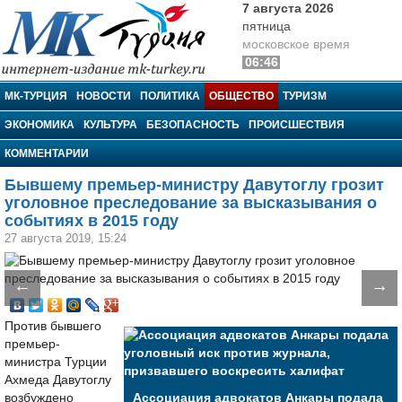
7 августа 2026
пятница
московское время
06:46
МК-Турция
МК-ТУРЦИЯ
НОВОСТИ
ПОЛИТИКА
ОБЩЕСТВО
ТУРИЗМ
ЭКОНОМИКА
КУЛЬТУРА
БЕЗОПАСНОСТЬ
ПРОИСШЕСТВИЯ
КОММЕНТАРИИ
Бывшему премьер-министру Давутоглу грозит
уголовное преследование за высказывания о
событиях в 2015 году
27 августа 2019, 15:24
←
→
Против бывшего
премьер-
министра Турции
Ахмеда Давутоглу
возбуждено
Ассоциация адвокатов Анкары подала