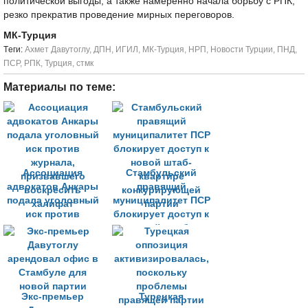
политической выгоды, а также намеренно начала борьбу с РПК,
резко прекратив проведение мирных переговоров.
МК-Турция
Tеги:
Ахмет Давутоглу
,
ДПН
,
ИГИЛ
,
МК-Турция
,
НРП
,
Новости Турции
,
ПНД
,
ПСР
,
РПК
,
Турция
,
стмк
Материалы по теме:
Ассоциация
Стамбульский
адвокатов Анкары
правящий
подала уголовный
муниципалитет ПСР
иск против
блокирует доступ к
журнала,
новой штаб-
призвавшего
квартире
воскресить
конкурирующей
халифат
партии
Экс-премьер
Турецкая