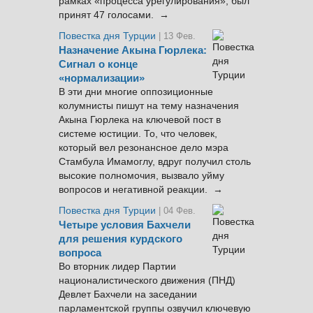
рамках «процесса урегулирования», был
принят 47 голосами. →
Повестка дня Турции
| 13 Фев.
Назначение Акына Гюрлека:
Сигнал о конце
«нормализации»
В эти дни многие оппозиционные
колумнисты пишут на тему назначения
Акына Гюрлека на ключевой пост в
системе юстиции. То, что человек,
который вел резонансное дело мэра
Стамбула Имамоглу, вдруг получил столь
высокие полномочия, вызвало уйму
вопросов и негативной реакции. →
Повестка дня Турции
| 04 Фев.
Четыре условия Бахчели
для решения курдского
вопроса
Во вторник лидер Партии
националистического движения (ПНД)
Девлет Бахчели на заседании
парламентской группы озвучил ключевую