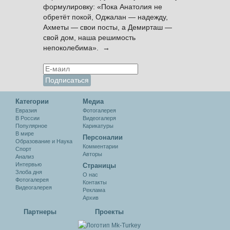
формулировку: «Пока Анатолия не
обретёт покой, Оджалан — надежду,
Ахметы — свои посты, а Демирташ —
свой дом, наша решимость
непоколебима». →
Категории
Медиа
Евразия
Фотогалерея
В России
Видеогалеря
Популярное
Карикатуры
В мире
Персоналии
Образование и Наука
Комментарии
Спорт
Авторы
Анализ
Интервью
Cтраницы
Злоба дня
О нас
Фотогалерея
Контакты
Видеогалерея
Реклама
Архив
Партнеры
Проекты