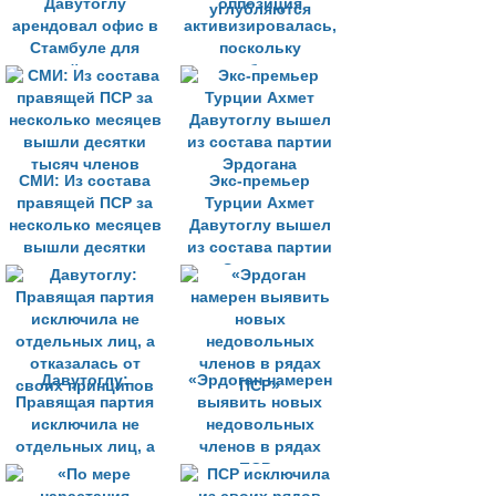
Давутоглу
оппозиция
арендовал офис в
активизировалась,
Стамбуле для
поскольку
новой партии
проблемы
правящей партии
углубляются
СМИ: Из состава
Экс-премьер
правящей ПСР за
Турции Ахмет
несколько месяцев
Давутоглу вышел
вышли десятки
из состава партии
тысяч членов
Эрдогана
Давутоглу:
«Эрдоган намерен
Правящая партия
выявить новых
исключила не
недовольных
отдельных лиц, а
членов в рядах
отказалась от
ПСР»
своих принципов