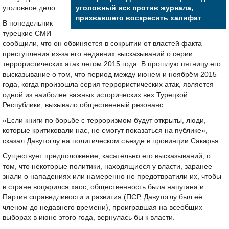
уголовное дело.
уголовный иск против журнала,
призвавшего воскресить халифат
В понедельник
турецкие СМИ
сообщили, что он обвиняется в сокрытии от властей факта
преступления из-за его недавних высказываний о серии
террористических атак летом 2015 года. В прошлую пятницу его
высказывание о том, что период между июнем и ноябрём 2015
года, когда произошла серия террористических атак, является
одной из наиболее важных исторических вех Турецкой
Республики, вызывало общественный резонанс.
«Если книги по борьбе с терроризмом будут открыты, люди,
которые критиковали нас, не смогут показаться на публике», —
сказал Давутоглу на политическом съезде в провинции Сакарья.
Существует предположение, касательно его высказываний, о
том, что некоторые политики, находящиеся у власти, заранее
знали о нападениях или намеренно не предотвратили их, чтобы
в стране воцарился хаос, общественность была напугана и
Партия справедливости и развития (ПСР, Давутоглу был её
членом до недавнего времени), проигравшая на всеобщих
выборах в июне этого года, вернулась бы к власти.