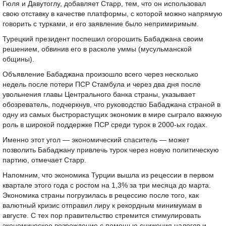
Гюля и Давутоглу, добавляет Старр, тем, что он использовал
свою отставку в качестве платформы, с которой можно напрямую
говорить с турками, и его заявление было непримиримым.
Турецкий президент поспешил огорошить Бабаджана своим
решением, обвинив его в расколе уммы (мусульманской
общины).
Объявление Бабаджана произошло всего через несколько
недель после потери ПСР Стамбула и через два дня после
увольнения главы Центрального банка страны, указывает
обозреватель, подчеркнув, что руководство Бабаджана страной в
одну из самых быстрорастущих экономик в мире сыграло важную
роль в широкой поддержке ПСР среди турок в 2000-ых годах.
Именно этот угол — экономический спаситель — может
позволить Бабаджану привлечь турок через новую политическую
партию, отмечает Старр.
Напомним, что экономика Турции вышла из рецессии в первом
квартале этого года с ростом на 1,3% за три месяца до марта.
Экономика страны погрузилась в рецессию после того, как
валютный кризис отправил лиру к рекордным минимумам в
августе. С тех пор правительство стремится стимулировать
экономическое возрождение с помощью снижения налогов и