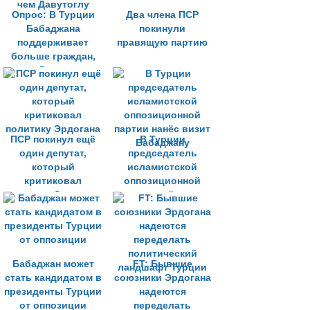
Опрос: В Турции
Два члена ПСР
Бабаджана
покинули
поддерживает
правящую партию
больше граждан,
чем Давутоглу
ПСР покинул ещё
В Турции
один депутат,
председатель
который
исламистской
критиковал
оппозиционной
политику Эрдогана
партии нанёс визит
Бабаджану
Бабаджан может
FT: Бывшие
стать кандидатом в
союзники Эрдогана
президенты Турции
надеются
от оппозиции
переделать