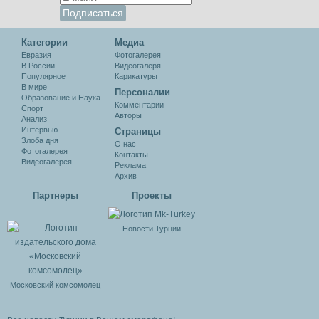
Категории
Медиа
Евразия
Фотогалерея
В России
Видеогалеря
Популярное
Карикатуры
В мире
Персоналии
Образование и Наука
Комментарии
Спорт
Авторы
Анализ
Интервью
Cтраницы
Злоба дня
О нас
Фотогалерея
Контакты
Видеогалерея
Реклама
Архив
Партнеры
Проекты
Новости Турции
Московский комсомолец