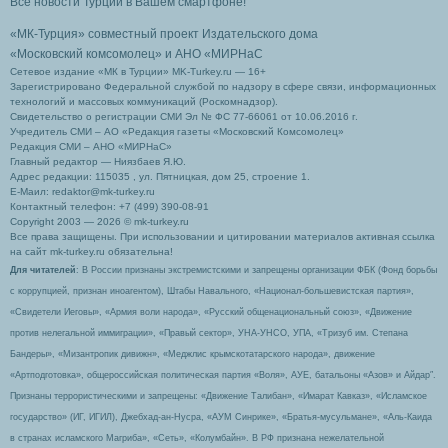
Все новости Турции в Вашем смартфоне!
«МК-Турция» совместный проект Издательского дома
«Московский комсомолец»
и АНО «МИРНаС
Сетевое издание «МК в Турции» MK-Turkey.ru — 16+
Зарегистрировано Федеральной службой по надзору в сфере связи, информационных
технологий и массовых коммуникаций (Роскомнадзор).
Свидетельство о регистрации СМИ Эл № ФС 77-66061 от 10.06.2016 г.
Учредитель СМИ – АО «Редакция газеты «Московский Комсомолец»
Редакция СМИ – АНО «МИРНаС»
Главный редактор — Ниязбаев Я.Ю.
Адрес редакции: 115035 , ул. Пятницкая, дом 25, строение 1.
Е-Маил: redaktor@mk-turkey.ru
Контактный телефон: +7 (499) 390-08-91
Copyright 2003 — 2026 © mk-turkey.ru
Все права защищены. При использовании и цитировании материалов активная ссылка
на сайт mk-turkey.ru обязательна!
Для читателей
: В России признаны экстремистскими и запрещены организации ФБК (Фонд борьбы
с коррупцией, признан иноагентом), Штабы Навального, «Национал-большевистская партия»,
«Свидетели Иеговы», «Армия воли народа», «Русский общенациональный союз», «Движение
против нелегальной иммиграции», «Правый сектор», УНА-УНСО, УПА, «Тризуб им. Степана
Бандеры», «Мизантропик дивижн», «Меджлис крымскотатарского народа», движение
«Артподготовка», общероссийская политическая партия «Воля», АУЕ, батальоны «Азов» и Айдар″.
Признаны террористическими и запрещены: «Движение Талибан», «Имарат Кавказ», «Исламское
государство» (ИГ, ИГИЛ), Джебхад-ан-Нусра, «АУМ Синрике», «Братья-мусульмане», «Аль-Каида
в странах исламского Магриба», «Сеть», «Колумбайн». В РФ признана нежелательной