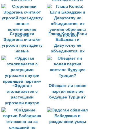
систему»
Сторонники
Глава Konda: Если
Эрдогана считают
Бабаджан и
угрозой президенту
Давутоглу не
новые
объединятся, их
политические
усилия обречены
партии
на провал
«Эрдоган
Обещает ли новая
сталкивается с
партия светлое
растущими
будущее Турции?
угрозами внутри
правящей партии»