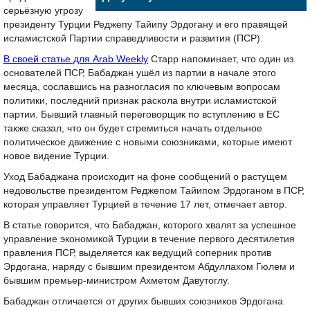
серьёзную угрозу
президенту Турции Реджепу Тайипу Эрдогану и его правящей
исламистской Партии справедливости и развития (ПСР).
В своей статье для Arab Weekly
Старр напоминает, что один из
основателей ПСР, Бабаджан ушёл из партии в начале этого
месяца, сославшись на разногласия по ключевым вопросам
политики, последний признак раскола внутри исламистской
партии. Бывший главный переговорщик по вступлению в ЕС
также сказал, что он будет стремиться начать отдельное
политическое движение с новыми союзниками, которые имеют
новое видение Турции.
Уход Бабаджана происходит на фоне сообщений о растущем
недовольстве президентом Реджепом Тайипом Эрдоганом в ПСР,
которая управляет Турцией в течение 17 лет, отмечает автор.
В статье говорится, что Бабаджан, которого хвалят за успешное
управление экономикой Турции в течение первого десятилетия
правления ПСР, выделяется как ведущий соперник против
Эрдогана, наряду с бывшим президентом Абдуллахом Гюлем и
бывшим премьер-министром Ахметом Давутоглу.
Бабаджан отличается от других бывших союзников Эрдогана