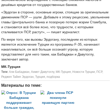
дешёвых кредитов от государственных банков.
«Эрдоган в стороне, основные игроки, стоящие за оригинальным
движением ПСР — ушли. Добавьте к этому рецессию, увольнение
главы Центрального банка и позорную потерю мэрии Стамбула,
и становится всё более ясно, что трудности, с которыми
сталкивается ПСР, растут», — пишет журналист.
По мере того, как вызовы Эрдогану, последним из которых
является исключение Турции из программы F-35, начинают
накапливаться, он всё больше осознаёт угрозу, которую
представляют для него такие, как Бабаджан и Давутоглу,
заключает автор.
МК-Турция
Tеги:
Али Бабаджан
,
Ахмет Давутоглу
,
МК-Турция
,
Новости Турции
,
ПСР
,
Реджеп Тайип Эрдоган
,
Турция
,
подборка
Материалы по теме: