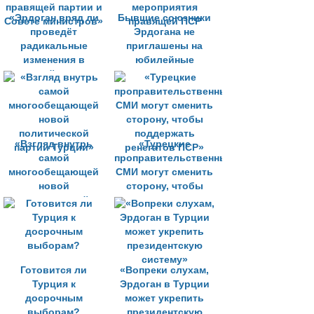
«Эрдоган вряд ли
Бывшие союзники
проведёт
Эрдогана не
радикальные
приглашены на
изменения в
юбилейные
правящей партии и
мероприятия
Совете министров»
правящей ПСР
«Взгляд внутрь
«Турецкие
самой
проправительственные
многообещающей
СМИ могут сменить
новой
сторону, чтобы
политической
поддержать
партии Турции»
ренегатов ПСР»
Готовится ли
«Вопреки слухам,
Турция к
Эрдоган в Турции
досрочным
может укрепить
выборам?
президентскую