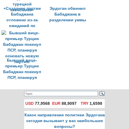
«Создание партии
Эрдоган обвинил
Бабаджана
Бабаджана в
отложено из-за
разделении уммы
ожиданий по
турецкой
экономике»
Бывший вице-
премьер Турции
Бабаджан покинул
ПСР, планируя
основать новую
партию
USD
77,9568
EUR
88,9097
TRY
1,6598
Какое направление политики Эрдогана
сегодня вызывает у вас наибольшие
вопросы?