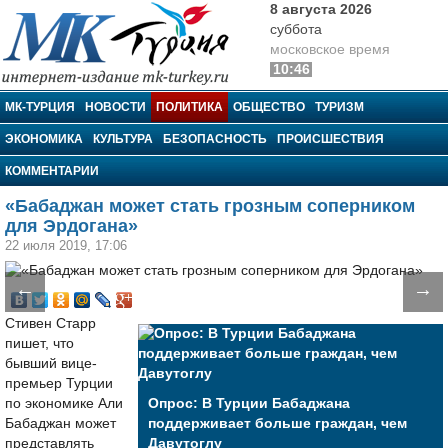
8 августа 2026
суббота
московское время
10:46
МК-Турция
МК-ТУРЦИЯ
НОВОСТИ
ПОЛИТИКА
ОБЩЕСТВО
ТУРИЗМ
ЭКОНОМИКА
КУЛЬТУРА
БЕЗОПАСНОСТЬ
ПРОИСШЕСТВИЯ
КОММЕНТАРИИ
«Бабаджан может стать грозным соперником
для Эрдогана»
22 июля 2019, 17:06
←
→
Стивен Старр
пишет, что
бывший вице-
премьер Турции
по экономике Али
Опрос: В Турции Бабаджана
Бабаджан может
поддерживает больше граждан, чем
представлять
Давутоглу