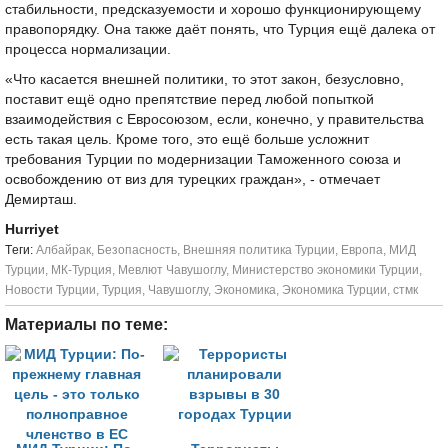
стабильности, предсказуемости и хорошо функционирующему
правопорядку. Она также даёт понять, что Турция ещё далека от
процесса нормализации.
«Что касается внешней политики, то этот закон, безусловно,
поставит ещё одно препятствие перед любой попыткой
взаимодействия с Евросоюзом, если, конечно, у правительства
есть такая цель. Кроме того, это ещё больше усложнит
требования Турции по модернизации Таможенного союза и
освобождению от виз для турецких граждан», - отмечает
Демирташ.
Hurriyet
Tеги:
Албайрак
,
Безопасность
,
Внешняя политика Турции
,
Европа
,
МИД
Турции
,
МК-Турция
,
Мевлют Чавушоглу
,
Министерство экономики Турции
,
Новости Турции
,
Турция
,
Чавушоглу
,
Экономика
,
Экономика Турции
,
стмк
Материалы по теме: