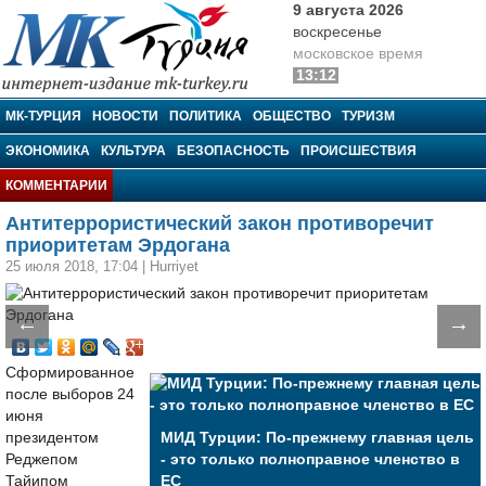
9 августа 2026
воскресенье
московское время
13:12
МК-Турция
МК-ТУРЦИЯ
НОВОСТИ
ПОЛИТИКА
ОБЩЕСТВО
ТУРИЗМ
ЭКОНОМИКА
КУЛЬТУРА
БЕЗОПАСНОСТЬ
ПРОИСШЕСТВИЯ
КОММЕНТАРИИ
Антитеррористический закон противоречит
приоритетам Эрдогана
25 июля 2018, 17:04
|
Hurriyet
←
→
Сформированное
после выборов 24
июня
президентом
МИД Турции: По-прежнему главная цель
Реджепом
- это только полноправное членство в
Тайипом
ЕС