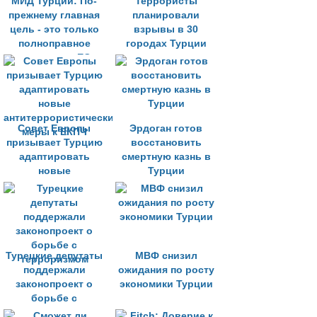
МИД Турции: По-
Террористы
прежнему главная
планировали
цель - это только
взрывы в 30
полноправное
городах Турции
членство в ЕС
Совет Европы
Эрдоган готов
призывает Турцию
восстановить
адаптировать
смертную казнь в
новые
Турции
антитеррористические
меры к ЕКПЧ
Турецкие депутаты
МВФ снизил
поддержали
ожидания по росту
законопроект о
экономики Турции
борьбе с
терроризмом