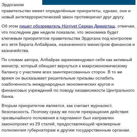
Эрдоганом
правительство имеет определённые приоритеты, однако, они и
новый антитеррористический закон противоречат друг другу.
Об этом
пишет обозреватель Hürriyet Серкан Демирташ
, отмечая,
что последние две недели показали, что экономика будет
ключевым приоритетом правительства Эрдогана под контролем
его зятя Берата Албайрака, назначенного министром финансов и
казначейства.
По словам автора, Албайрак зарекомендовал себя как активный
министр, который обещает вернуться к макроэкономическому
балансу с участием всех заинтересованных сторон. В то же
время он высказывает решительные призывы ослабить
озабоченность международных экономических кругов и
финансовых учреждений по поводу независимости Центрального
банка.
Вторым приоритетом является, как считает журналист,
безопасность. Поэтому сразу же после прекращения действия
чрезвычайного положения в парламент был направлен
законопроект из 29 статей, предоставляющий чрезмерные
полномочия губернаторам и другим государственным органам.