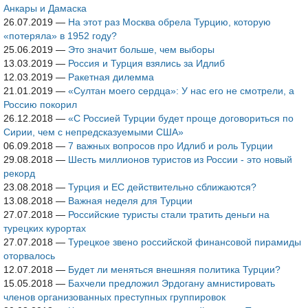
Анкары и Дамаска
26.07.2019
—
На этот раз Москва обрела Турцию, которую
«потеряла» в 1952 году?
25.06.2019
—
Это значит больше, чем выборы
13.03.2019
—
Россия и Турция взялись за Идлиб
12.03.2019
—
Ракетная дилемма
21.01.2019
—
«Султан моего сердца»: У нас его не смотрели, а
Россию покорил
26.12.2018
—
«С Россией Турции будет проще договориться по
Сирии, чем с непредсказуемыми США»
06.09.2018
—
7 важных вопросов про Идлиб и роль Турции
29.08.2018
—
Шесть миллионов туристов из России - это новый
рекорд
23.08.2018
—
Турция и ЕС действительно сближаются?
13.08.2018
—
Важная неделя для Турции
27.07.2018
—
Российские туристы стали тратить деньги на
турецких курортах
27.07.2018
—
Турецкое звено российской финансовой пирамиды
оторвалось
12.07.2018
—
Будет ли меняться внешняя политика Турции?
15.05.2018
—
Бахчели предложил Эрдогану амнистировать
членов организованных преступных группировок