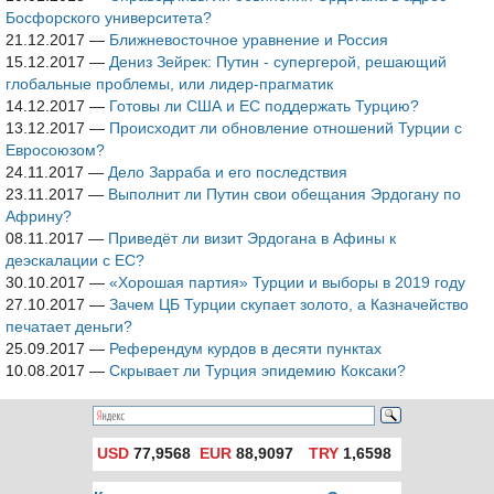
Босфорского университета?
21.12.2017
—
Ближневосточное уравнение и Россия
15.12.2017
—
Дениз Зейрек: Путин - супергерой, решающий
глобальные проблемы, или лидер-прагматик
14.12.2017
—
Готовы ли США и ЕС поддержать Турцию?
13.12.2017
—
Происходит ли обновление отношений Турции с
Евросоюзом?
24.11.2017
—
Дело Зарраба и его последствия
23.11.2017
—
Выполнит ли Путин свои обещания Эрдогану по
Африну?
08.11.2017
—
Приведёт ли визит Эрдогана в Афины к
деэскалации с ЕС?
30.10.2017
—
«Хорошая партия» Турции и выборы в 2019 году
27.10.2017
—
Зачем ЦБ Турции скупает золото, а Казначейство
печатает деньги?
25.09.2017
—
Референдум курдов в десяти пунктах
10.08.2017
—
Скрывает ли Турция эпидемию Коксаки?
USD
77,9568
EUR
88,9097
TRY
1,6598