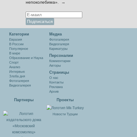
непоколебима». →
Категории
Медиа
Евразия
Фотогалерея
В России
Видеогалеря
Популярное
Карикатуры
В мире
Персоналии
Образование и Наука
Комментарии
Спорт
Авторы
Анализ
Интервью
Cтраницы
Злоба дня
О нас
Фотогалерея
Контакты
Видеогалерея
Реклама
Архив
Партнеры
Проекты
Новости Турции