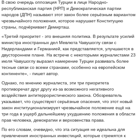
В свою очередь оппозиция Турции в лице Народно-
республиканская партия (НРП) и Демократическая партии
народов (ДПН) называют этот закон более серьёзным вариантом
чрезвычайного положения, которое нарушает Конституцию
страны, подчёркивает Демирташ.
«Третий приоритет - это внешняя политика. В результате усилий
министра иностранных дел Мевлюта Чавушоглу связи с
Нидерландами и Германией, как представляется, улучшаются в
двустороннем плане. На встрече с некоторыми журналистами 23
июля Чавушоглу выразил намерение Турции развивать более
тесные связи со всеми странами, особенно на европейском
континенте», - пишет автор.
Однако, по мнению журналиста, эти три приоритета
противоречат друг другу из-за возможного негативного
воздействия антитеррористического закона. Обозреватель
указывает, что существуют серьёзные опасения, что этот новый
закон институционализирует чрезвычайное положение ещё на
три года в ущерб дальнейшему ухудшению положения в области
прав человека, демократии и верховенства права.
По его словам, очевидно, что эта ситуация не идеальна для
привлечения иностранных инвестиций, которые стремятся к