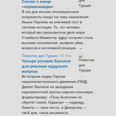
Сигнал о конце
«нормализации»
В эти дни многие оппозиционные
колумнисты пишут на тему назначения
Акына Гюрлека на ключевой пост в
системе юстиции. То, что человек,
который вел резонансное дело мэра
Стамбула Имамоглу, вдруг получил столь
высокие полномочия, вызвало уйму
вопросов и негативной реакции. →
Повестка дня Турции
| 04 Фев.
Четыре условия Бахчели
для решения курдского
вопроса
Во вторник лидер Партии
националистического движения (ПНД)
Девлет Бахчели на заседании
парламентской группы озвучил ключевую
формулировку: «Пока Анатолия не
обретёт покой, Оджалан — надежду,
Ахметы — свои посты, а Демирташ —
свой дом, наша решимость