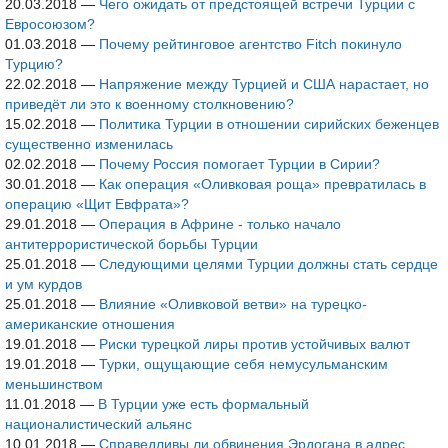
20.03.2018
—
Чего ожидать от предстоящей встречи Турции с
Евросоюзом?
01.03.2018
—
Почему рейтинговое агентство Fitch покинуло
Турцию?
22.02.2018
—
Напряжение между Турцией и США нарастает, но
приведёт ли это к военному столкновению?
15.02.2018
—
Политика Турции в отношении сирийских беженцев
существенно изменилась
02.02.2018
—
Почему Россия помогает Турции в Сирии?
30.01.2018
—
Как операция «Оливковая роща» превратилась в
операцию «Щит Евфрата»?
29.01.2018
—
Операция в Африне - только начало
антитеррористической борьбы Турции
25.01.2018
—
Следующими целями Турции должны стать сердце
и ум курдов
25.01.2018
—
Влияние «Оливковой ветви» на турецко-
американские отношения
19.01.2018
—
Риски турецкой лиры против устойчивых валют
19.01.2018
—
Турки, ощущающие себя немусульманским
меньшинством
11.01.2018
—
В Турции уже есть формальный
националистический альянс
10.01.2018
—
Справедливы ли обвинения Эрдогана в адрес