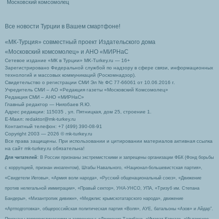
Московский комсомолец
Все новости Турции в Вашем смартфоне!
«МК-Турция» совместный проект Издательского дома
«Московский комсомолец»
и АНО «МИРНаС
Сетевое издание «МК в Турции» MK-Turkey.ru — 16+
Зарегистрировано Федеральной службой по надзору в сфере связи, информационных
технологий и массовых коммуникаций (Роскомнадзор).
Свидетельство о регистрации СМИ Эл № ФС 77-66061 от 10.06.2016 г.
Учредитель СМИ – АО «Редакция газеты «Московский Комсомолец»
Редакция СМИ – АНО «МИРНаС»
Главный редактор — Ниязбаев Я.Ю.
Адрес редакции: 115035 , ул. Пятницкая, дом 25, строение 1.
Е-Маил: redaktor@mk-turkey.ru
Контактный телефон: +7 (499) 390-08-91
Copyright 2003 — 2026 © mk-turkey.ru
Все права защищены. При использовании и цитировании материалов активная ссылка
на сайт mk-turkey.ru обязательна!
Для читателей
: В России признаны экстремистскими и запрещены организации ФБК (Фонд борьбы
с коррупцией, признан иноагентом), Штабы Навального, «Национал-большевистская партия»,
«Свидетели Иеговы», «Армия воли народа», «Русский общенациональный союз», «Движение
против нелегальной иммиграции», «Правый сектор», УНА-УНСО, УПА, «Тризуб им. Степана
Бандеры», «Мизантропик дивижн», «Меджлис крымскотатарского народа», движение
«Артподготовка», общероссийская политическая партия «Воля», АУЕ, батальоны «Азов» и Айдар″.