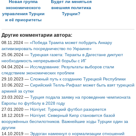
Новая группа
Будет ли меняться
экономического
внешняя политика
управления Турции
Турции?
и её приоритеты
Другие комментарии автора:
08.11.2024
—
«Победа Трампа может побудить Анкару
активизировать посредничество по Украине»
25.06.2024
—
Турецкая газета: Теракты в Дагестане диктуют
необходимость непрерывной борьбы с ИГ
04.04.2024
—
Исследование: Результаты выборов стали
следствием экономических проблем
29.10.2023
—
Сложный путь к созданию Турецкой Республики
10.06.2022
—
Сирийский Телль-Рифаат может быть взят турецкой
армией за сутки
23.03.2022
—
Турция подала заявку на проведение чемпионата
Европы по футболу в 2028 году
27.01.2020
—
Hürriyet: Турецкий футбол разоряется
18.12.2019
—
Hürriyet: Северный Кипр становится базой
вооружённых беспилотников. Важнейшие ходы Турции один за
другим
14.10.2019
—
Эрдоган намекнул о нормализации отношений