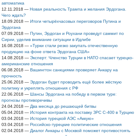
автоматика
12.11.2018
—
Новая реальность Трампа и желания Эрдогана.
Чего ждать?
18.09.2018
—
Итоги четырёхчасовых переговоров Путина и
Эрдогана
07.09.2018
—
Путин, Эрдоган и Роухани проведут саммит по
Сирии, уделив внимание ситуации в Идлибе
16.08.2018
—
«Турки стали резко закупать отечественную
продукцию на фоне ответа Эрдогана США»
14.08.2018
—
Эксперт: Членство Турции в НАТО спасает турецко-
американские отношения
06.08.2018
—
Вашингтон санкциями проверяет Анкару на
прочность
25.06.2018
—
Эрдоган будет проводить ещё более жёсткую
политику и укреплять отношения с РФ
22.06.2018
—
Шансы Эрдогана на победу в первом туре:
прогнозы противоречивы
24.04.2018
—
Два месяца до решающей битвы
05.04.2018
—
История контракта на поставку ЗРС С-400 в Турцию
03.04.2018
—
История турецкой АЭС «Аккую»
03.04.2018
—
Российско-турецкие политические отношения
02.04.2018
—
Диалог Анкары с Москвой поможет противостоять