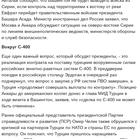
Анталье сообщил, что Вашингтон не будет выводить войска из
Сирии, если контроль над территориями к востоку от реки
Евфрат перейдет правительственным войскам президента
Башара Асада. Министр иностранных дел России заявил, что
Москва и Анкара обсуждают ситуацию на северо-востоке Сирии
по линиям внешнеполитических ведомств, министерств обороны
и служб безопасности.
Вокруг С-400
Еще один важный вопрос, который обсудят президенты, - это
реализация контракта на поставку турецким вооруженным силам
российских зенитно-ракетных систем С-400. В преддверии
поездки в российскую столицу Эрдоган в очередной раз
подчеркнул, что вопрос о закупке у РФ систем ПВО завершен, а
Турция «продолжает совершать выплаты по контракту». Позицию
Анкары до американских коллег донес и глава МИД Турции в
ходе визита в Вашингтон, заявив, что «сделка по С-400 не может
быть отменена».
Ранее официальный представитель президентской Партии
справедливости и развития (ПСР) Омер Челик также обрушился с
критикой на партнеров Турции по НАТО и страны ЕС по данному
вопросу. Он пояснил, что Турции пришлось наращивать