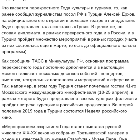
Что касается перекрестного Года культуры и туризма, то, как
ранее сообщал журналистам посол РФ в Турции Алексей Ерхов,
на официальном его открытии в Большом театре в понедельник
будет представлен гала-спектакль «Троя». В целом же, по
словам дипломата, в рамках перекрестного года и в России, и в
Турции пройдет множество мероприятий в разных городах (часть
из них состоялась еще в марте, то есть до официального начала
программы).
Как сообщили ТАСС в Минкультуры РФ, основная программа
перекрестного года постоянно дополняется и в настоящий
момент включает несколько десятков событий - концертов,
выставок, театральных постановок и мероприятий в сфере кино.
Так, например, в этом году Турция станет почетным гостем 41-го
Московского международного кинофестиваля (18-25 апреля), в
рамках которого будет представлено восемь турецких фильмов и
пройдет встреча турецких и российских продюсеров. Во второй
половине 2019 года в Турции состоится Неделя российского
кино.
«Мероприятием-закрытием Года станет выставка русской
живописи XIX-XX веков из собрания Третьяковской галереи в
одном из известнейших музеев Стамбула - Музее Пера. Она