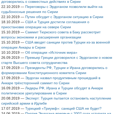
договорились о совместных действиях в Сирии
22.10.2019
—
Переговоры с Эрдоганом позволили выйти на
судьбоносные решения по Сирии
22.10.2019
—
Путин обсудит с Эрдоганом ситуацию в Сирии
18.10.2019
—
США и Турция достигли соглашения о
приостановке операции на севере Сирии
15.10.2019
—
Саммит Тюркского совета в Баку рассмотрит
вопросы экономики и расширения организации
15.10.2019
—
США вводят санкции против Турции из-за военной
операции Анкары в Сирии
10.10.2019
—
Об операции «Источник мира»
26.09.2019
—
Премьер Греции договорился с Эрдоганом о новом
старте Высшего совета сотрудничества
17.09.2019
—
Президенты РФ, Турции и Ирана договорились о
формировании Конституционного комитета Сирии
17.09.2019
—
Эрдоган назвал продуктивным прошедший в
Анкаре трёхсторонний саммит по Сирии
16.09.2019
—
Лидеры РФ, Ирана и Турции обсудят в Анкаре
политическое урегулирование в Сирии
20.08.2019
—
Эксперт: Турция пытается остановить наступление
сирийской армии в Идлибе
17.07.2019
—
Турецкий «Триумф»: санкций США не будет?
24.06.2019
—
Партия Эрдогана впервые с 2002 года уступила на