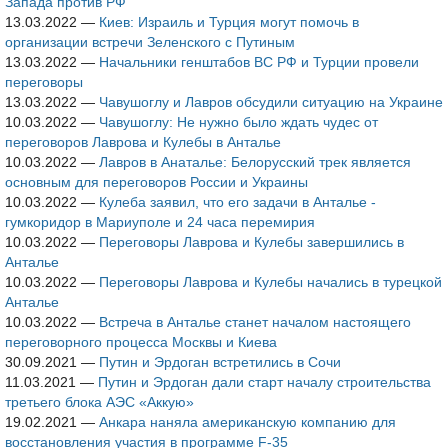
Запада против РФ
13.03.2022
—
Киев: Израиль и Турция могут помочь в
организации встречи Зеленского с Путиным
13.03.2022
—
Начальники генштабов ВС РФ и Турции провели
переговоры
13.03.2022
—
Чавушоглу и Лавров обсудили ситуацию на Украине
10.03.2022
—
Чавушоглу: Не нужно было ждать чудес от
переговоров Лаврова и Кулебы в Анталье
10.03.2022
—
Лавров в Анаталье: Белорусский трек является
основным для переговоров России и Украины
10.03.2022
—
Кулеба заявил, что его задачи в Анталье -
гумкоридор в Мариуполе и 24 часа перемирия
10.03.2022
—
Переговоры Лаврова и Кулебы завершились в
Анталье
10.03.2022
—
Переговоры Лаврова и Кулебы начались в турецкой
Анталье
10.03.2022
—
Встреча в Анталье станет началом настоящего
переговорного процесса Москвы и Киева
30.09.2021
—
Путин и Эрдоган встретились в Сочи
11.03.2021
—
Путин и Эрдоган дали старт началу строительства
третьего блока АЭС «Аккую»
19.02.2021
—
Анкара наняла американскую компанию для
восстановления участия в программе F-35