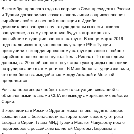
В сентябре прошлого года на встрече в Сочи президенты России
и Турции договорились создать вдоль линии соприкосновения
сирийских войск и военной оппозиции в Идлибе
демилитаризованную зону: оттуда должны вывести тяжелое
вооружение, а саму территорию будут контролировать
российские и турецкие военные патрули. В конце марта 2019
года стало известно, что военнослужащие РФ и Турции
приступили к скоординированному патрулированию в районе
сирийского населенного пункта Телль-Рифаат. По последним
данным, за 20 дней военные двух стран уже трижды проводили
патрулирование в этом регионе. В Минобороны Турции заявили,
что подобное взаимодействие между Анкарой и Москвой
продолжится.
Речь на переговорах пойдет также о ситуации, связанной с
объявленными планами США по выводу американских войск из
Сирии.
В ходе визита в Россию Эрдоган может вновь поднять вопрос
создания зоны безопасности на территории к востоку от реки
Евфрат в Сирии. Глава МИД Турции Мевлют Чавушоглу после
переговоров с российским коллегой Сергеем Лавровым в