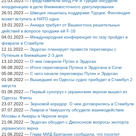
21.03.2023
—
Представители МИД РФ и Турции обсудили
координацию в деле ближневосточного урегулирования
26.01.2023
—
Швеция лишилась поддержки Турции, Финляндия
может вступить в НАТО одна
19.01.2023
—
Анкара требует от Вашингтона решительных
действий в вопросе продажи ей F-16
04.01.2023
—
Международная конференция по газу пройдет в
феврале в Стамбуле
12.11.2022
—
Эрдоган планирует провести переговоры с
Путиным в ближайшие 2-3 дня
13.10.2022
—
О чем говорили Путин и Эрдоган
06.08.2022
—
Итоги переговоров Путина и Эрдогана в Сочи
05.08.2022
—
C чего начали переговоры Путин и Эрдоган
01.08.2022
—
Вышедшее из Одессы судно прибудет в Стамбул 2
августа
01.08.2022
—
Первый сухогруз с украинским зерном вышел из
Одессы. Факты
23.07.2022
—
Зерновой коридор. О чем договорились в Стамбуле
07.07.2022
—
Лавров и Чавушоглу обсудили взаимодействие
Москвы и Анкары в Черном море
21.06.2022
—
Эрдоган обсудил с Джонсоном вопросы экспорта
украинского зерна
21.06.2022
—
Глава МИД Британии сообщила, что посетит