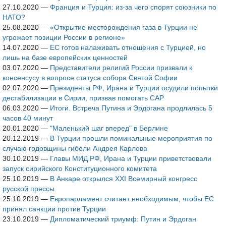
27.10.2020
—
Франция и Турция: из-за чего спорят союзники по
НАТО?
25.08.2020
—
«Открытие месторождения газа в Турции не
угрожает позиции России в регионе»
14.07.2020
—
ЕС готов налаживать отношения с Турцией, но
лишь на базе европейских ценностей
03.07.2020
—
Представители религий России призвали к
консенсусу в вопросе статуса собора Святой Софии
02.07.2020
—
Президенты РФ, Ирана и Турции осудили попытки
дестабилизации в Сирии, призвав помогать САР
06.03.2020
—
Итоги. Встреча Путина и Эрдогана продлилась 5
часов 40 минут
20.01.2020
—
"Маленький шаг вперед" в Берлине
20.12.2019
—
В Турции прошли поминальные мероприятия по
случаю годовщины гибели Андрея Карлова
30.10.2019
—
Главы МИД РФ, Ирана и Турции приветствовали
запуск сирийского Конституционного комитета
25.10.2019
—
В Анкаре открылся ХХI Всемирный конгресс
русской прессы
25.10.2019
—
Европарламент считает необходимым, чтобы ЕС
принял санкции против Турции
23.10.2019
—
Дипломатический триумф: Путин и Эрдоган