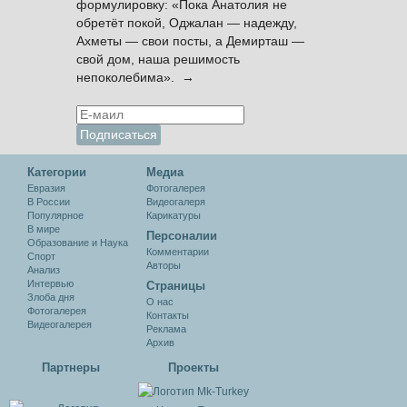
формулировку: «Пока Анатолия не
обретёт покой, Оджалан — надежду,
Ахметы — свои посты, а Демирташ —
свой дом, наша решимость
непоколебима». →
Категории
Медиа
Евразия
Фотогалерея
В России
Видеогалеря
Популярное
Карикатуры
В мире
Персоналии
Образование и Наука
Комментарии
Спорт
Авторы
Анализ
Интервью
Cтраницы
Злоба дня
О нас
Фотогалерея
Контакты
Видеогалерея
Реклама
Архив
Партнеры
Проекты