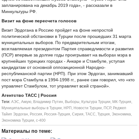
запланирована на декабрь 2019 года», - рассказали в
Минкультуры РФ.
Визит на фоне пересчета голосов
Визит Эрдогана в Россию пройдет на фоне непростой
политической обстановки в Турции после прошедших 31 марта
муниципальных выборов. По предварительным итогам,
возглавляемая президентом Партия справедливости и развития
(ПСР) впервые за долгие годы проигрывает на выборах мэра в
крупнейших турецких городах - Анкаре и Стамбуле, уступая
кандидатам от основной оппозиционной Народно-
республиканской партии (НРП). При этом Эрдоган, занимавший
пост мэра Стамбула в 1994-1998 гг., ранее сам говорил, что «кто
управляет Стамбулом, тот управляет всей страной».
Агентство ТАСС
| Россия
Tеги:
АЭС
,
Аккую
,
Владимир Путин
,
Выборы
,
Культура Турции
,
МК-Турция
,
Муниципальные выборы в Турции
,
НРП
,
Новости Турции
,
ПСР
,
Реджеп
Тайип Эрдоган
,
Россия
,
Россия-Турция
,
Сирия
,
ТАСС
,
Турция
,
Экономика
,
Экономика Турции
,
с-400
Материалы по теме: