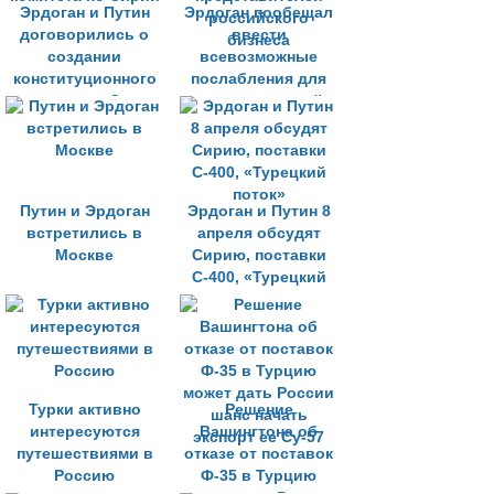
Эрдоган и Путин
Эрдоган пообещал
договорились о
ввести
создании
всевозможные
конституционного
послабления для
комитета по Сирии
представителей
российского
бизнеса
Путин и Эрдоган
Эрдоган и Путин 8
встретились в
апреля обсудят
Москве
Сирию, поставки
С-400, «Турецкий
поток»
Турки активно
Решение
интересуются
Вашингтона об
путешествиями в
отказе от поставок
Россию
Ф-35 в Турцию