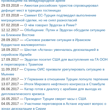
провокациям на международной арене
29.03.2018
—
Ажиотаж российских туристов спровоцировал
дефицит мест в турецких гостиницах
27.03.2018
—
Саммит ЕС-Турция подтвердил выполнение
миграционной сделки, но не снял разногласий
07.02.2018
—
О чём говорил Эрдоган в Риме?
12.12.2017
—
Обобщение: Путин и Эрдоган обсудили ситуацию
на Ближнем Востоке
28.09.2017
—
«Силовое развитие ситуации в Иракском
Курдистане маловероятно»
18.09.2017
—
Шестая «Астана» увенчалась деэскалацией в
сирийском Идлибе
17.09.2017
—
Эрдоган посетит США для выступления на ГА ООН
и переговоров с Трампом
11.09.2017
—
Страны ОИС призвали урегулировать ситуацию в
Мьянме
20.07.2017
—
У Германии в отношении Турции лопнуло терпение
13.07.2017
—
Итоги Мирового нефтяного конгресса в Стамбуле
06.06.2017
—
Катар готов к диалогу с арабами для выхода из
дипломатического кризиса
16.05.2017
—
Президент Турции сверит часы с США
04.05.2017
—
Участники переговоров в Астане изучают вопрос о
зонах деэскалации в Сирии