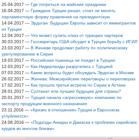
25.04.2017
—
Где погреться на майские праздники
16.04.2017
—
Граждане Турции решат, стоит ли менять
парламентскую форму правления на президентскую
14.04.2017
—
Эрдоган: Будущее Европы зависит от иммигрантов
из Турции
12.04.2017
—
Что может сулить отказ от турецких чартеров
30.03.2017
—
Госсекретарь США обсудит в Турции борьбу с ИГИЛ
23.03.2017
—
В Женеве продолжат работу по политическому
урегулированию в Сирии
19.03.2017
—
Российская пшеница не поедет в Турцию
12.03.2017
—
Как Нидерланды разругались с Турцией
07.03.2017
—
Какие вопросы будет обсуждать Эрдоган в Москве
26.02.2017
—
Женева: Межсирийские переговоры о переговорах
17.02.2017
—
Как прошла третья встреча по Сирии в Астане
28.01.2017
—
Султанат или лучшее будущее для страны?
20.01.2017
—
Турция начала «агрессивную» компанию по
экспорту продукции военного назначения
23.11.2016
—
«Кризис в отношениях Турции и Евросоюза
углубляется»
24.08.2016
—
«Подходы Анкары и Дамаска к проблеме сирийских
курдов во многом близки»