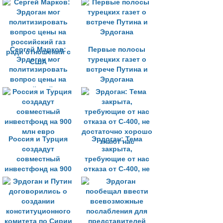
Сергей Марков:
Первые полосы
Эрдоган мог
турецких газет о
политизировать
встрече Путина и
вопрос цены на
Эрдогана
российский газ
ради отношений с
США
Россия и Турция
Эрдоган: Тема
создадут
закрыта,
совместный
требующие от нас
инвестфонд на 900
отказа от С-400, не
млн евро
достаточно хорошо
знают нас