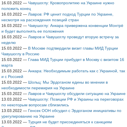
16.03.2022
—
Чавушоглу: Кровопролитию на Украине нужно
положить конец
16.03.2022
—
Лавров: РФ ценит подход Турции по Украине,
несмотря на расхождения позиций стран
16.03.2022
—
Чавушоглу: Анкара привержена конвенции Монтрё
и будет выполнять ее положения
16.03.2022
—
Лавров и Чавушоглу проведут вторую встречу за
неделю
15.03.2022
—
В Москве подтвердили визит главы МИД Турции
Чавушоглу в Россию
15.03.2022
—
Глава МИД Турции прибудет в Москву с визитом 16
марта
15.03.2022
—
Анкара: Необходимым работать как с Украиной, так
и с Россией
15.03.2022
—
Шольц: Мы Эрдоганом едины во мнении в
необходимости перемирия на Украине
15.03.2022
—
Лавров и Чавушоглу обсудили ситуацию на Украине
13.03.2022
—
Чавушоглу: Позиции РФ и Украины на переговорах
по некоторым вопросам сблизились
13.03.2022
—
Генсек ООН обсудил с Эрдоганом инициативы по
урегулированию на Украине
13.03.2022
—
Турция не будет присоединяться к санкциям