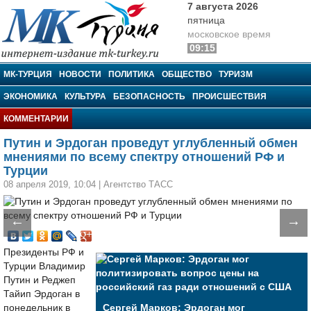
7 августа 2026
пятница
московское время
09:15
МК-Турция
МК-ТУРЦИЯ
НОВОСТИ
ПОЛИТИКА
ОБЩЕСТВО
ТУРИЗМ
ЭКОНОМИКА
КУЛЬТУРА
БЕЗОПАСНОСТЬ
ПРОИСШЕСТВИЯ
КОММЕНТАРИИ
Путин и Эрдоган проведут углубленный обмен
мнениями по всему спектру отношений РФ и
Турции
08 апреля 2019, 10:04
|
Агентство ТАСС
←
→
Президенты РФ и
Турции Владимир
Путин и Реджеп
Тайип Эрдоган в
понедельник в
Сергей Марков: Эрдоган мог