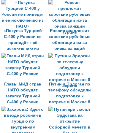
может дать России
шанс начать
экспорт ее Су-57
«Покупка Турцией
Россия предложит
С-400 у России не
короткие рублёвые
приведёт к её
облигации из-за
исключению из
риска санкций
НАТО»
Турции
Главы МИД стран
Путин и Эрдоган по
НАТО обсудят
телефону обсудили
закупку Турцией
подготовку к
С-400 у России
встрече в Москве 8
апреля