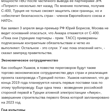
мощности ПВО после частичного вывода ее партнерами ЗРК
«Пэтриот» несколько лет назад. По мнению политика, получив
С-400, Турция не только сможет защитить свои границы, но и
«обеспечит безопасность стран - членов Европейского союза и
НАТО».
Как заявил 3 апреля вице-премьер РФ Юрий Борисов, Москва не
видит оснований опасаться, что Анкара откажется от С-400.
«Пока они (турецкие партнеры - прим. ТАСС) привержены
подписанным контрактным обязательствам и четко их
выполняют. Остальное - это слухи. У нас пока опасений нет», -
сказал зампред правительства.
Экономическое сотрудничество
Как сообщил Ушаков, в повестке переговоров будут также
торгово-экономическое сотрудничество двух стран и реализация
проекта газопровода «Турецкий поток». Ушаков напомнил, что до
конца 2019 года планируется начать первые поставки газа по
этому трубопроводу. Еще одна тема - возведение российской
стороной первой в Турции атомной электростанции «Аккую»,
завершение строительства первого блока которой запланировано
на 2023 год.
Год культуры