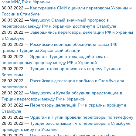
глав МИД РФ и Украины
30.03.2022
—
Как турецкие СМИ оценили переговоры Украины и
России в Стамбуле
30.03.2022
—
Чавушогу: Самый значимый прогресс в
переговорах между РФ и Украиной достигнут в Стамбуле
29.03.2022
—
Завершились переговоры делегаций РФ и Украины
в Стамбуле
29.03.2022
—
Российские военные обеспечили вывоз 148
граждан Турции из Херсонской области
29.03.2022
—
Эрдоган: Турция готова содействовать
переговорному процессу между РФ и Украиной
29.03.2022
—
Турция готова организовать встречу Путина с
Зеленским
28.03.2022
—
Российская делегация прибыла в Стамбул для
переговоров
28.03.2022
—
Чавушоглу и Кулеба обсудили предстоящие в
Турции переговоры между РФ и Украиной
28.03.2022
—
Переговоры делегаций РФ и Украины пройдут в
Стамбуле
28.03.2022
—
Эрдоган и Путин провели переговоры по телефону
28.03.2022
—
Турция рассчитывает, что переговоры в Стамбуле
приведут к миру на Украине
28.03.2022
—
Чавушоглу и Лавров обсудили по телефону