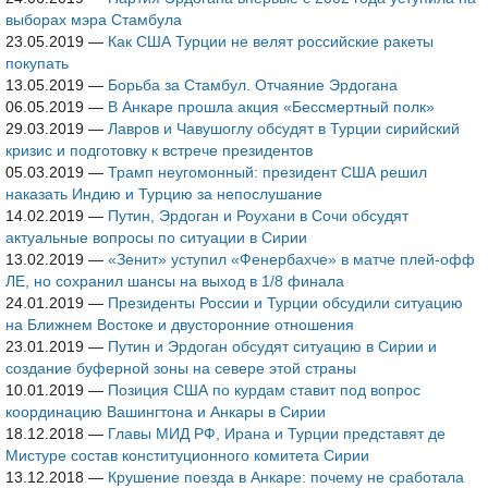
выборах мэра Стамбула
23.05.2019
—
Как США Турции не велят российские ракеты
покупать
13.05.2019
—
Борьба за Стамбул. Отчаяние Эрдогана
06.05.2019
—
В Анкаре прошла акция «Бессмертный полк»
29.03.2019
—
Лавров и Чавушоглу обсудят в Турции сирийский
кризис и подготовку к встрече президентов
05.03.2019
—
Трамп неугомонный: президент США решил
наказать Индию и Турцию за непослушание
14.02.2019
—
Путин, Эрдоган и Роухани в Сочи обсудят
актуальные вопросы по ситуации в Сирии
13.02.2019
—
«Зенит» уступил «Фенербахче» в матче плей-офф
ЛЕ, но сохранил шансы на выход в 1/8 финала
24.01.2019
—
Президенты России и Турции обсудили ситуацию
на Ближнем Востоке и двусторонние отношения
23.01.2019
—
Путин и Эрдоган обсудят ситуацию в Сирии и
создание буферной зоны на севере этой страны
10.01.2019
—
Позиция США по курдам ставит под вопрос
координацию Вашингтона и Анкары в Сирии
18.12.2018
—
Главы МИД РФ, Ирана и Турции представят де
Мистуре состав конституционного комитета Сирии
13.12.2018
—
Крушение поезда в Анкаре: почему не сработала