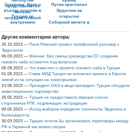
Захарова: Идея о
Путин пригласил
въезде россиян в
Эрдогана на
Турцию по
открытие
внутренним
Соборной мечети в
паспортам
Крыму
представляется
Другие комментарии автора:
весьма
26.10.2023
—
Папа Римский провел телефонный разговор с
затруднительной
Эрдоганом
06.09.2023
—
Мнение: Без смены руководства ЕС создание
газового хаба останется под вопросом
06.09.2023
—
Что известно о проекте газового хаба в Турции
01.08.2023
—
Глава МИД Турции не исключил кризиса в Европе
зимой из-за ситуации на энергорынках
23.06.2023
—
Президент ОАЭ и вице-президент Турции обсудили
инвестиционное партнерство
26.05.2023
—
Турция не предоставила Швеции список
сторонников РПК, подлежащих экстрадиции
09.05.2023
—
Исход выборов определят оппоненты Эрдогана и
Кылычдароглу
30.03.2023
—
Турция хотела бы организовать переговоры между
РФ и Украиной как можно скорее