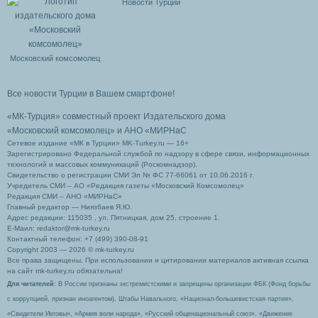
Новости Турции
Московский комсомолец
Все новости Турции в Вашем смартфоне!
«МК-Турция» совместный проект Издательского дома
«Московский комсомолец»
и АНО «МИРНаС
Сетевое издание «МК в Турции» MK-Turkey.ru — 16+
Зарегистрировано Федеральной службой по надзору в сфере связи, информационных
технологий и массовых коммуникаций (Роскомнадзор).
Свидетельство о регистрации СМИ Эл № ФС 77-66061 от 10.06.2016 г.
Учредитель СМИ – АО «Редакция газеты «Московский Комсомолец»
Редакция СМИ – АНО «МИРНаС»
Главный редактор — Ниязбаев Я.Ю.
Адрес редакции: 115035 , ул. Пятницкая, дом 25, строение 1.
Е-Маил: redaktor@mk-turkey.ru
Контактный телефон: +7 (499) 390-08-91
Copyright 2003 — 2026 © mk-turkey.ru
Все права защищены. При использовании и цитировании материалов активная ссылка
на сайт mk-turkey.ru обязательна!
Для читателей
: В России признаны экстремистскими и запрещены организации ФБК (Фонд борьбы
с коррупцией, признан иноагентом), Штабы Навального, «Национал-большевистская партия»,
«Свидетели Иеговы», «Армия воли народа», «Русский общенациональный союз», «Движение