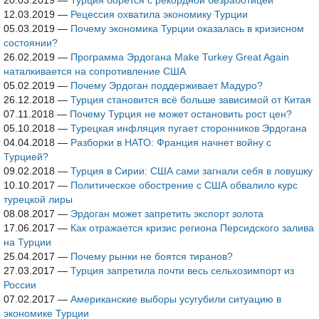
20.03.2019
—
Турция борется с рекордной безработицей
12.03.2019
—
Рецессия охватила экономику Турции
05.03.2019
—
Почему экономика Турции оказалась в кризисном
состоянии?
26.02.2019
—
Программа Эрдогана Make Turkey Great Again
наталкивается на сопротивление США
05.02.2019
—
Почему Эрдоган поддерживает Мадуро?
26.12.2018
—
Турция становится всё больше зависимой от Китая
07.11.2018
—
Почему Турция не может остановить рост цен?
05.10.2018
—
Турецкая инфляция пугает сторонников Эрдогана
04.04.2018
—
Разборки в НАТО: Франция начнет войну с
Турцией?
09.02.2018
—
Турция в Сирии: США сами загнали себя в ловушку
10.10.2017
—
Политическое обострение с США обвалило курс
турецкой лиры
08.08.2017
—
Эрдоган может запретить экспорт золота
17.06.2017
—
Как отражается кризис региона Персидского залива
на Турции
25.04.2017
—
Почему рынки не боятся тиранов?
27.03.2017
—
Турция запретила почти весь сельхозимпорт из
России
07.02.2017
—
Американские выборы усугубили ситуацию в
экономике Турции