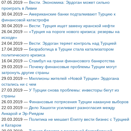
07.05.2019
—
Вести. Экономика: Эрдоган может сильно
проиграть в Ливии
30.04.2019
—
Американские банки подталкивают Турцию к
финансовой катастрофе
30.04.2019
—
Вести: Турция ищет замену иранской нефти
26.04.2019
—
«Турция на пороге нового кризиса: резервы на
исходе»
24.04.2019
—
Вести: Эрдоган теряет контроль над Турцией
17.04.2019
—
Безработица в Турции стала катализатором
политического кризиса
16.04.2019
—
Стамбул на грани финансового банкротства
29.03.2019
—
Почему финансовые проблемы Турции могут
затронуть другие страны
29.03.2019
—
Миллионы жителей «Новой Турции» Эрдогана
остались ни с чем
27.03.2019
—
У Турции снова проблемы: инвесторы бегут из
страны
26.03.2019
—
Финансовые потрясения Турции накануне выборов
22.03.2019
—
Дело Хашогги усиливает разногласия между
Анкарой и Эр-Риядом
20.03.2019
—
Политика не мешает Египту вести бизнес с Турцией
и Катаром