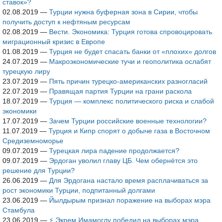
ставок»?
02.08.2019
—
Турции нужна буферная зона в Сирии, чтобы
получить доступ к нефтяным ресурсам
02.08.2019
—
Вести. Экономика: Турция готова спровоцировать
миграционный кризис в Европе
01.08.2019
—
Турция не будет спасать банки от «плохих» долгов
24.07.2019
—
Макроэкономические тучи и геополитика ослабят
турецкую лиру
23.07.2019
—
Пять причин турецко-американских разногласий
22.07.2019
—
Правящая партия Турции на грани раскола
18.07.2019
—
Турция — комплекс политического риска и слабой
экономики
17.07.2019
—
Зачем Турции российские военные технологии?
11.07.2019
—
Турция и Кипр спорят о добыче газа в Восточном
Средиземноморье
09.07.2019
—
Турецкая лира падение продолжается?
09.07.2019
—
Эрдоган уволил главу ЦБ. Чем обернётся это
решение для Турции?
26.06.2019
—
Для Эрдогана настало время расплачиваться за
рост экономики Турции, подпитанный долгами
23.06.2019
—
Йылдырым признал поражение на выборах мэра
Стамбула
23.06.2019
—
⚡️ Экрем Имамоглу победил на выборах мэра