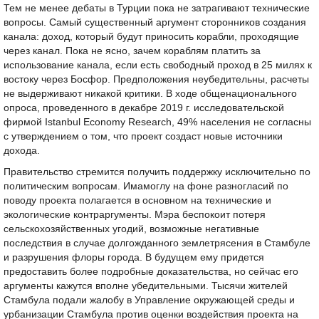
Тем не менее дебаты в Турции пока не затрагивают технические
вопросы. Самый существенный аргумент сторонников создания
канала: доход, который будут приносить корабли, проходящие
через канал. Пока не ясно, зачем кораблям платить за
использование канала, если есть свободный проход в 25 милях к
востоку через Босфор. Предположения неубедительны, расчеты
не выдерживают никакой критики. В ходе общенационального
опроса, проведенного в декабре 2019 г. исследовательской
фирмой Istanbul Economy Research, 49% населения не согласны
с утверждением о том, что проект создаст новые источники
дохода.
Правительство стремится получить поддержку исключительно по
политическим вопросам. Имамоглу на фоне разногласий по
поводу проекта полагается в основном на технические и
экологические контраргументы. Мэра беспокоит потеря
сельскохозяйственных угодий, возможные негативные
последствия в случае долгожданного землетрясения в Стамбуле
и разрушения флоры города. В будущем ему придется
предоставить более подробные доказательства, но сейчас его
аргументы кажутся вполне убедительными. Тысячи жителей
Стамбула подали жалобу в Управление окружающей среды и
урбанизации Стамбула против оценки воздействия проекта на