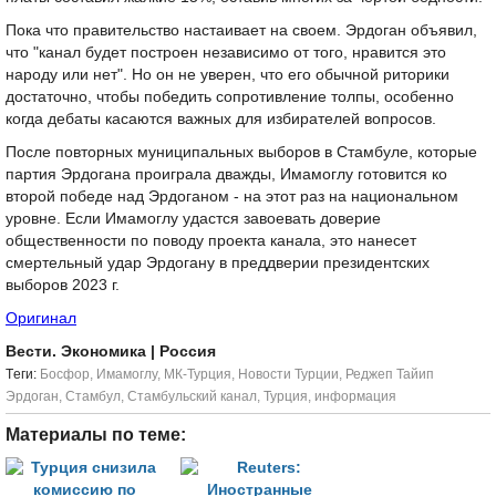
Пока что правительство настаивает на своем. Эрдоган объявил,
что "канал будет построен независимо от того, нравится это
народу или нет". Но он не уверен, что его обычной риторики
достаточно, чтобы победить сопротивление толпы, особенно
когда дебаты касаются важных для избирателей вопросов.
После повторных муниципальных выборов в Стамбуле, которые
партия Эрдогана проиграла дважды, Имамоглу готовится ко
второй победе над Эрдоганом - на этот раз на национальном
уровне. Если Имамоглу удастся завоевать доверие
общественности по поводу проекта канала, это нанесет
смертельный удар Эрдогану в преддверии президентских
выборов 2023 г.
Оригинал
Вести. Экономика
| Россия
Tеги:
Босфор
,
Имамоглу
,
МК-Турция
,
Новости Турции
,
Реджеп Тайип
Эрдоган
,
Стамбул
,
Стамбульский канал
,
Турция
,
информация
Материалы по теме: