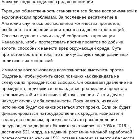
Бахчели тогда находился в рядах оппозиции.
Турецкая общественность становится все более восприимчивой к
экологическим проблемам. За последнее десятилетие в
Анатолии случилось бесчисленное количество протестов,
особенно в отношении строительства гидроэлектростанций.
Совсем недавно тысячи людей собрались в провинции
Чанаккале, чтобы протестовать против проектов по добыче
золота, способных нанести вред окружающей среде. Суть
протестов состоит в том, что в них участвуют люди различных
политических конфессий.
Имамоглу воспользовался возможностью выступить против
Эрдогана, чтобы усилить свою позицию как кандидата на
следующих президентских выборах. Он оказывает давление на
президента, подчеркивая последствия реализации проекта с
экономической и экологической точек зрения. И то и другое
находит отклик у общественности. Пока неясно, из каких
источников будет финансироваться этот проект. Если он будет
финансироваться из государственных средств, избиратели
зададутся вопросом, правильное ли это распределение
ресурсов, если дефицит бюджета увеличился на 70% в 2019 г.,
достигнув $21 млрд, а недавний рост минимальной заработной
платы составил жалкие 15%, оставив многих за чертой бедности.