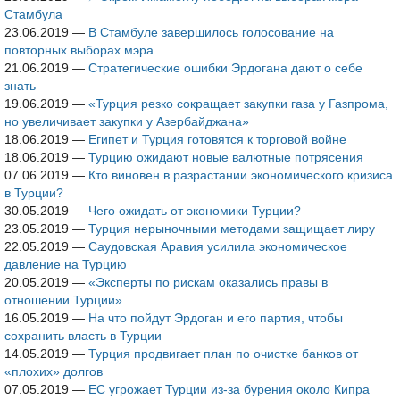
Стамбула
23.06.2019
—
В Стамбуле завершилось голосование на
повторных выборах мэра
21.06.2019
—
Стратегические ошибки Эрдогана дают о себе
знать
19.06.2019
—
«Турция резко сокращает закупки газа у Газпрома,
но увеличивает закупки у Азербайджана»
18.06.2019
—
Египет и Турция готовятся к торговой войне
18.06.2019
—
Турцию ожидают новые валютные потрясения
07.06.2019
—
Кто виновен в разрастании экономического кризиса
в Турции?
30.05.2019
—
Чего ожидать от экономики Турции?
23.05.2019
—
Турция нерыночными методами защищает лиру
22.05.2019
—
Саудовская Аравия усилила экономическое
давление на Турцию
20.05.2019
—
«Эксперты по рискам оказались правы в
отношении Турции»
16.05.2019
—
На что пойдут Эрдоган и его партия, чтобы
сохранить власть в Турции
14.05.2019
—
Турция продвигает план по очистке банков от
«плохих» долгов
07.05.2019
—
ЕС угрожает Турции из-за бурения около Кипра