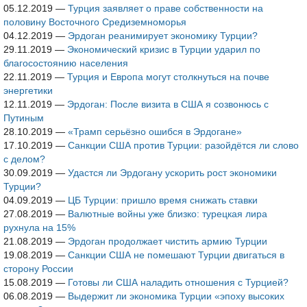
05.12.2019
—
Турция заявляет о праве собственности на
половину Восточного Средиземноморья
04.12.2019
—
Эрдоган реанимирует экономику Турции?
29.11.2019
—
Экономический кризис в Турции ударил по
благосостоянию населения
22.11.2019
—
Турция и Европа могут столкнуться на почве
энергетики
12.11.2019
—
Эрдоган: После визита в США я созвонюсь с
Путиным
28.10.2019
—
«Трамп серьёзно ошибся в Эрдогане»
17.10.2019
—
Санкции США против Турции: разойдётся ли слово
с делом?
30.09.2019
—
Удастся ли Эрдогану ускорить рост экономики
Турции?
04.09.2019
—
ЦБ Турции: пришло время снижать ставки
27.08.2019
—
Валютные войны уже близко: турецкая лира
рухнула на 15%
21.08.2019
—
Эрдоган продолжает чистить армию Турции
19.08.2019
—
Санкции США не помешают Турции двигаться в
сторону России
15.08.2019
—
Готовы ли США наладить отношения с Турцией?
06.08.2019
—
Выдержит ли экономика Турции «эпоху высоких