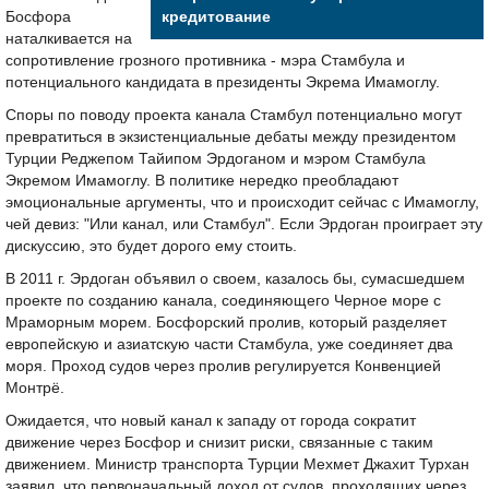
Босфора
кредитование
наталкивается на
сопротивление грозного противника - мэра Стамбула и
потенциального кандидата в президенты Экрема Имамоглу.
Споры по поводу проекта канала Стамбул потенциально могут
превратиться в экзистенциальные дебаты между президентом
Турции Реджепом Тайипом Эрдоганом и мэром Стамбула
Экремом Имамоглу. В политике нередко преобладают
эмоциональные аргументы, что и происходит сейчас с Имамоглу,
чей девиз: "Или канал, или Стамбул". Если Эрдоган проиграет эту
дискуссию, это будет дорого ему стоить.
В 2011 г. Эрдоган объявил о своем, казалось бы, сумасшедшем
проекте по созданию канала, соединяющего Черное море с
Мраморным морем. Босфорский пролив, который разделяет
европейскую и азиатскую части Стамбула, уже соединяет два
моря. Проход судов через пролив регулируется Конвенцией
Монтрё.
Ожидается, что новый канал к западу от города сократит
движение через Босфор и снизит риски, связанные с таким
движением. Министр транспорта Турции Мехмет Джахит Турхан
заявил, что первоначальный доход от судов, проходящих через