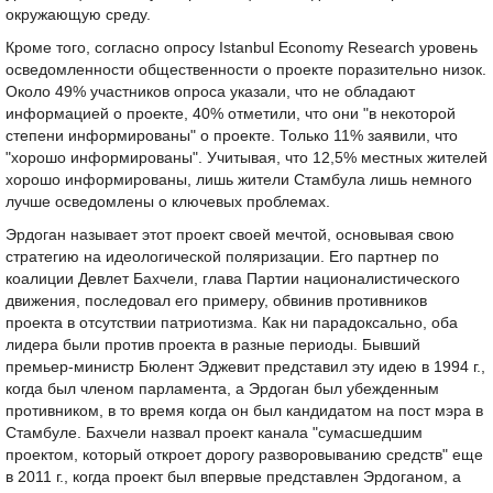
окружающую среду.
Кроме того, согласно опросу Istanbul Economy Research уровень
осведомленности общественности о проекте поразительно низок.
Около 49% участников опроса указали, что не обладают
информацией о проекте, 40% отметили, что они "в некоторой
степени информированы" о проекте. Только 11% заявили, что
"хорошо информированы". Учитывая, что 12,5% местных жителей
хорошо информированы, лишь жители Стамбула лишь немного
лучше осведомлены о ключевых проблемах.
Эрдоган называет этот проект своей мечтой, основывая свою
стратегию на идеологической поляризации. Его партнер по
коалиции Девлет Бахчели, глава Партии националистического
движения, последовал его примеру, обвинив противников
проекта в отсутствии патриотизма. Как ни парадоксально, оба
лидера были против проекта в разные периоды. Бывший
премьер-министр Бюлент Эджевит представил эту идею в 1994 г.,
когда был членом парламента, а Эрдоган был убежденным
противником, в то время когда он был кандидатом на пост мэра в
Стамбуле. Бахчели назвал проект канала "сумасшедшим
проектом, который откроет дорогу разворовыванию средств" еще
в 2011 г., когда проект был впервые представлен Эрдоганом, а