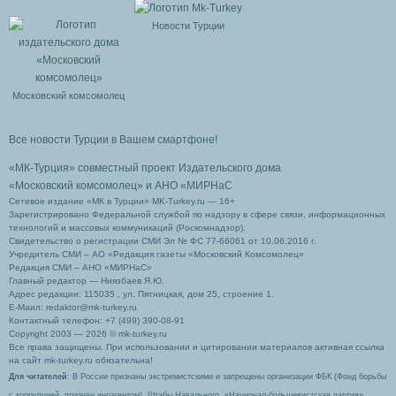
Новости Турции
Московский комсомолец
Все новости Турции в Вашем смартфоне!
«МК-Турция» совместный проект Издательского дома
«Московский комсомолец»
и АНО «МИРНаС
Сетевое издание «МК в Турции» MK-Turkey.ru — 16+
Зарегистрировано Федеральной службой по надзору в сфере связи, информационных
технологий и массовых коммуникаций (Роскомнадзор).
Свидетельство о регистрации СМИ Эл № ФС 77-66061 от 10.06.2016 г.
Учредитель СМИ – АО «Редакция газеты «Московский Комсомолец»
Редакция СМИ – АНО «МИРНаС»
Главный редактор — Ниязбаев Я.Ю.
Адрес редакции: 115035 , ул. Пятницкая, дом 25, строение 1.
Е-Маил: redaktor@mk-turkey.ru
Контактный телефон: +7 (499) 390-08-91
Copyright 2003 — 2026 © mk-turkey.ru
Все права защищены. При использовании и цитировании материалов активная ссылка
на сайт mk-turkey.ru обязательна!
Для читателей
: В России признаны экстремистскими и запрещены организации ФБК (Фонд борьбы
с коррупцией, признан иноагентом), Штабы Навального, «Национал-большевистская партия»,