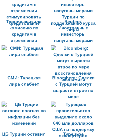
Турция снизила
Reuters:
комиссию по
Иностранные
кредитам в
инвесторы
стремлении
напуганы мерами
стимулировать
Турции по
кредитование
поддержанию курса
лиры
СМИ: Турецкая
Bloomberg: Сделки
лира слабеет
с Турцией могут
вырасти втрое по
мере
восстановления
экономики
ЦБ Турции оставил
Турецкое