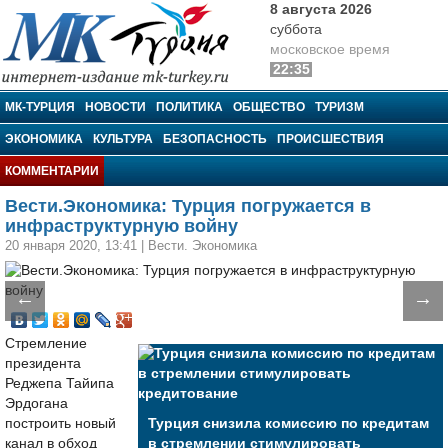
8 августа 2026
суббота
московское время
22:35
МК-Турция
МК-ТУРЦИЯ
НОВОСТИ
ПОЛИТИКА
ОБЩЕСТВО
ТУРИЗМ
ЭКОНОМИКА
КУЛЬТУРА
БЕЗОПАСНОСТЬ
ПРОИСШЕСТВИЯ
КОММЕНТАРИИ
Вести.Экономика: Турция погружается в
инфраструктурную войну
20 января 2020, 13:41
|
Вести. Экономика
←
→
Стремление
президента
Реджепа Тайипа
Эрдогана
построить новый
Турция снизила комиссию по кредитам
канал в обход
в стремлении стимулировать