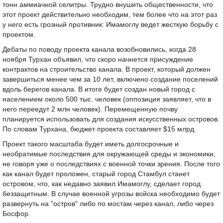
тонн аммиачной селитры. Трудно внушить общественности, что
этот проект действительно необходим, тем более что на этот раз
у него есть грозный противник: Имамоглу ведет жесткую борьбу с
проектом.
Дебаты по поводу проекта канала возобновились, когда 28
ноября Турхан объявил, что скоро начнется присуждение
контрактов на строительство канала. В проект, который должен
завершиться менее чем за 10 лет, включено создание поселений
вдоль берегов канала. В итоге будет создан новый город с
населением около 500 тыс. человек (оппозиция заявляет, что в
него переедут 2 млн человек). Перемещенную почву
планируется использовать для создания искусственных островов.
По словам Турхана, бюджет проекта составляет $15 млрд.
Проект такого масштаба будет иметь долгосрочные и
необратимые последствия для окружающей среды и экономики,
не говоря уже о последствиях с военной точки зрения. После того
как канал будет проложен, старый город Стамбул станет
островом, что, как недавно заявил Имамоглу, сделает город
беззащитным. В случае военной угрозы войска необходимо будет
развернуть на "остров" либо по мостам через канал, либо через
Босфор.