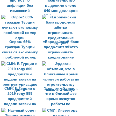
прогноз по
правительство
инфляции без
выделило около
изменений
640 млн долларов
США на поддержку
экспортёров
Опрос: 65%
«Европейский банк
граждан Турции
продолжит жёстко
считают экономику
ограничивать
проблемой номер
кредитование
один
Турции»
СМИ: В Турции в
Эрдоган объявил,
2019 году 899
что в ближайшее
предприятий
время начнутся
подали заявки на
работы по
реструктуризацию
строительству
долга
канала Стамбул