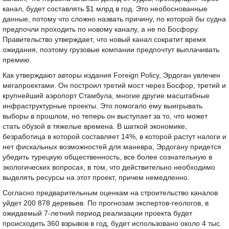
канал, будет составлять $1 млрд в год. Это необоснованные
данные, потому что сложно назвать причину, по которой бы судна
предпочли проходить по новому каналу, а не по Босфору.
Правительство утверждает, что новый канал сократит время
ожидания, поэтому грузовые компании предпочтут выплачивать
премию.
Как утверждают авторы издания Foreign Policy, Эрдоган увлечен
мегапроектами. Он построил третий мост через Босфор, третий и
крупнейший аэропорт Стамбула, многие другие масштабные
инфраструктурные проекты. Это помогало ему выигрывать
выборы в прошлом, но теперь он выступает за то, что может
стать обузой в тяжелые времена. В шаткой экономике,
безработица в которой составляет 14%, в которой растут налоги и
нет фискальных возможностей для маневра, Эрдогану придется
убедить турецкую общественность, все более сознательную в
экологических вопросах, в том, что действительно необходимо
выделять ресурсы на этот проект, причем немедленно.
Согласно предварительным оценкам на строительство каналов
уйдет 200 878 деревьев. По прогнозам экспертов-геологов, в
ожидаемый 7-летний период реализации проекта будет
происходить 360 взрывов в год, будет использовано около 4 тыс.