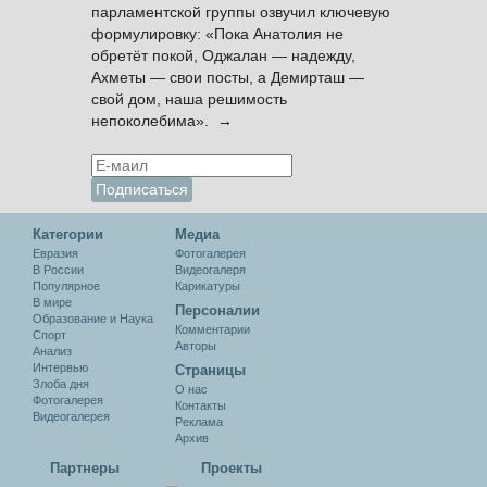
парламентской группы озвучил ключевую
формулировку: «Пока Анатолия не
обретёт покой, Оджалан — надежду,
Ахметы — свои посты, а Демирташ —
свой дом, наша решимость
непоколебима». →
Категории
Медиа
Евразия
Фотогалерея
В России
Видеогалеря
Популярное
Карикатуры
В мире
Персоналии
Образование и Наука
Комментарии
Спорт
Авторы
Анализ
Интервью
Cтраницы
Злоба дня
О нас
Фотогалерея
Контакты
Видеогалерея
Реклама
Архив
Партнеры
Проекты