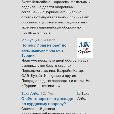
Визит бельгийской королевы Матильды и
подписание девяти оборонных
соглашений с Турцией официально
объясняют двумя главными причинами:
российской угрозой и необходимостью
укреплять европейскую оборонную
промышленность. →
МК-Турция
| 04 Март
Почему Иран не бьёт по
американским базам в
Турции
Иран уже несколько дней обстреливает
американские базы в странах
Персидского залива: Бахрейн, Катар,
ОАЭ, Кувейт, Иордания и другие.
Пострадали даже аэропорты и отели. Но
в Турции — тишина. →
Таха Акйол
| 23 Фев.
О чём говорится в докладе
по курдскому вопросу?
Совместный доклад
парламентской комиссии, созданной в