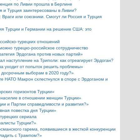
нция по Ливии прошла в Берлине
ия и Турция заинтересованы в Ливии?
: Враги или союзники. Смогут ли Россия и Турция
кция Турции и Германии на решение США: это
оссийско-турецких отношений
зможно турецко-российское сотрудничество
ратегия Эрдогана против новых партий»
чал наступление на Триполи: как отреагирует Эрдоган?
на уходит от попыток решить проблемы»
к досрочным выборам в 2020 году?»
те НАТО Макрон схлестнулся в споре с Эрдоганом и
рских горизонтов Турции»
 насилие в отношении женщин Турции»
рции и Партии справедливости и развития?»
вная повестка дня Турции»
турецких сериала
налисты Турции?»
османского гарема, появившиеся в жесткой конкуренции
 ладить с Трампом?»