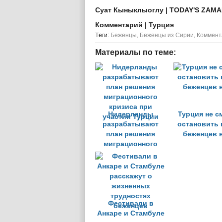
Суат Кыныклыоглу | TODAY'S ZAM
Комментарий
| Турция
Tеги:
Беженцы
,
Беженцы из Сирии
,
Коммент
Материалы по теме:
Нидерланды
Турция не с
разрабатывают
остановить 
план решения
беженцев 
миграционного
кризиса при
участии Турции
Фестивали в
Анкаре и Стамбуле