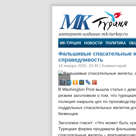
МК-Турция
МК-ТУРЦИЯ
НОВОСТИ
ПОЛИТИКА
ОБ
Фальшивые спасательные ж
справедливость
14 января 2016, 10:44
|
Комментарий
←
В Washington Post вышла статья с дов
резким заголовком о том, что турецкая
полиция накрыла цех по производству
поддельных спасательных жилетов дл
беженцев.
Заголовок гласит: «Что может быть ху
Турецкая фирма продавала фальшив
спасательные жилеты – впитывающие 