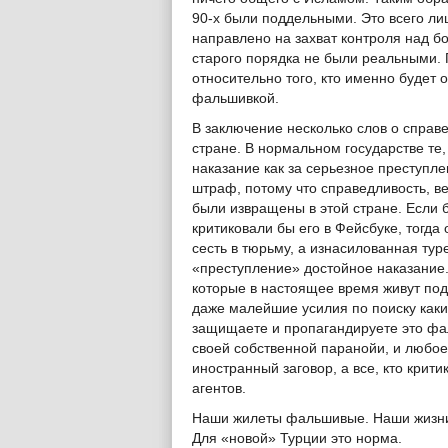
90-х были поддельными. Это всего ли
направлено на захват контроля над б
старого порядка не были реальными. 
относительно того, кто именно будет 
фальшивкой.
В заключение несколько слов о справе
стране. В нормальном государстве те
наказание как за серьезное преступле
штраф, потому что справедливость, в
были извращены в этой стране. Если 
критиковали бы его в Фейсбуке, тогд
сесть в тюрьму, а изнасилованная тур
«преступление» достойное наказание.
которые в настоящее время живут под
даже малейшие усилия по поиску каки
защищаете и пропагандируете это фа
своей собственной паранойи, и любое
иностранный заговор, а все, кто крити
агентов.
Наши жилеты фальшивые. Наши жизн
Для «новой» Турции это норма.