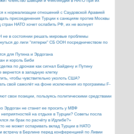
ржит членство Швеции и Финляндии в НАТО при их
ся к нормализации отношений с Саудовской Аравией
дать присоединения Турции к санкциям против Москвы
 стран НАТО хочет ослабить РФ, их не волнует
Н не в состоянии решать мировые проблемы
нуться до лиги "пятерки" СБ ООН посредничеством по
тся для Путина и Эрдогана
тан и король Биби
сделка по дронам как сигнал Байдену и Путину
не вернется в западную клетку
тить, чтобы чувствительно уколоть США?
ать свой самолёт на фоне исключения из программы F-
яют свои позиции, пользуясь политическими средствами
о Эрдоган не станет ее просить у МВФ
 неприятностей на отдыхе в Турции? Советы посла
ился ли брак по расчёту в Идлибе?»
то не может оспаривать вклад Турции в НАТО
и встречу в Берлине перед конференцией по Ливии