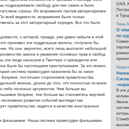
ОАЭ, К
шь подразумевало свободу для них самих и было
Постра
огатством страны. Их возражения против авторитаризма
в Тур
По всей видимости, возражения были только
отвечать за этот авторитарный порядок. Все это было
Таха 
О чём
по ку
дливости, о которой, правда, уже давно забыли в этой
Совме
, кто произвел эти поддельные жилеты, получили бы
парлам
ние. Но они, вероятно, всего лишь выплатят небольшой
рамка
ерховенство закона и уважение основных прав и свобод
приня
бы эти люди написали в Твиттере о президенте или
а они были бы настоящими преступниками. За это можно
Повес
ецкая система правосудия назначила бы за такое
Назна
 Безумие, постигшее сторонников правительства,
Сигна
дельной жизнью, дошло до того, что полностью исчезли
«норм
х-либо логичных аргументов. Чем больше вы
В эти
льшивое безумие, тем больше вы становитесь жертвой
колум
 негативное развитие событий выглядит как
Акына 
кует правительство, видятся в качестве иностранных
систем
котор
Стамбу
и фальшивые. Наша система правосудия фальшивая.
высок