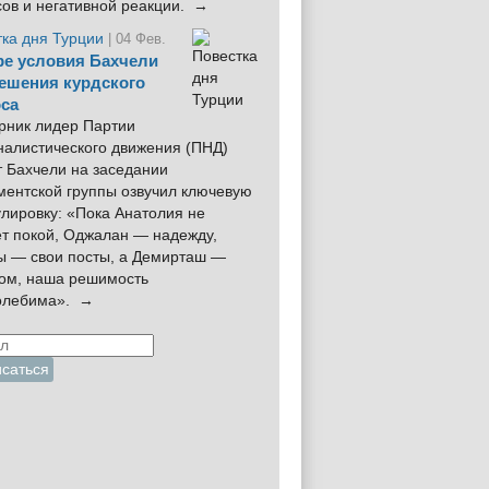
сов и негативной реакции. →
тка дня Турции
| 04 Фев.
е условия Бахчели
ешения курдского
са
рник лидер Партии
налистического движения (ПНД)
 Бахчели на заседании
ментской группы озвучил ключевую
лировку: «Пока Анатолия не
ёт покой, Оджалан — надежду,
ы — свои посты, а Демирташ —
дом, наша решимость
олебима». →