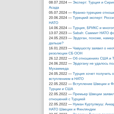
08.07.2024
—
Эксперт: Турция и Сири
Асада
05.07.2024
—
Франко-турецкие отноше
20.06.2024
—
Турецкий эксперт: Росс
НАТО
14.06.2024
—
Турция, БРИКС и многоп
13.07.2023
—
Sabah: Саммит НАТО фо
24.05.2023
—
Эрдоган, похоже, намере
дальше?
16.01.2023
—
Чавушоглу заявил о нео
резолюции СБ ООН
26.12.2022
—
Об отношениях США и Т
24.06.2022
—
Эрдогану не удалось по
Мухаммеда
24.05.2022
—
Турция хочет получить 
вступлением в НАТО
22.05.2022
—
Вступление Швеции и Ф
Турции и США
22.05.2022
—
Премьер Швеции заявила
отношений с Турцией
22.05.2022
—
Нуман Куртулмуш: Анкар
НАТО Швеции и Финляндии