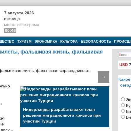
7 августа 2026
пятница
московское время
00:46
ЩЕСТВО
ТУРИЗМ
ЭКОНОМИКА
КУЛЬТУРА
БЕЗОПАСНОСТЬ
ПРОИСШ
илеты, фальшивая жизнь, фальшивая
USD
7
→
Какое
сего
ольно
Эк
я
Ку
Нидерланды разрабатывают план
Вн
решения миграционного кризиса при
Вн
же?
участии Турции
ые
воду –