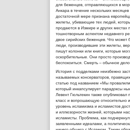
для беженцев, отправляющихся в море
Анкара в течение нескольких месяцев 
достаточной мере признана европейц
жилеты, убивающие тех людей, котор
продаются в Измире и других местах
тошнотворным аспектом недавнего рей
двое сирийских беженцев. Что может 
люди, производившие эти жилеты, веро
пишут колонки или книги, которые мо
оскорбительные. Они просто производ
беспокоиться. Смерть – обычное дело 
История с подделками неизбежно зас
называемых консерваторов, правящих
статью под названием «Мы провалилис
который инкапсулирует парадоксы нын
Левент Гюльтекин также опубликовал
класс и вопрошающую относительно и
уровень исламизма и исламистов дост
и иллюзорности жизней, которыми на
исламисты. Проблема, как подчеркнул 
заявленными идеалами, а политическа
ничего общего с Исламом. Таким обра