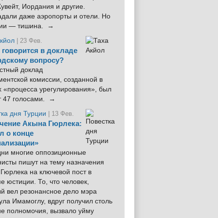
увейт, Иордания и другие.
дали даже аэропорты и отели. Но
ции — тишина. →
Акйол
| 23 Фев.
 говорится в докладе
рдскому вопросу?
стный доклад
ентской комиссии, созданной в
х «процесса урегулирования», был
т 47 голосами. →
тка дня Турции
| 13 Фев.
чение Акына Гюрлека:
л о конце
ализации»
 дни многие оппозиционные
нисты пишут на тему назначения
Гюрлека на ключевой пост в
е юстиции. То, что человек,
ый вел резонансное дело мэра
ла Имамоглу, вдруг получил столь
ие полномочия, вызвало уйму