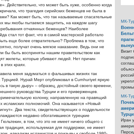
». Действительно, что может быть хуже, особенно когда
кричала, что трагедия сирийских беженцев не была в
ами? Как может быть, что так называемые спасательные
МК-Ту
ых мы якобы пытаемся защитить, на каждом шагу
Военн
 пребывания отчаянных беженцев? Наиболее
Бельг
да стал тот факт, что в самой мастерской работало
прагм
быть еще более отвратительно? Проблема в том, что
выну
ятно, получат очень мягкое наказание. Ведь они не
Визит
гли бы быть восприняты нашим правительством как
подпи
ят жилеты, которые убивают людей. Нет причин
согла
в этих краях.
объяс
тавила меня задуматься о фальшивых жизнях так
росси
 Турцией. Нурай Мерт опубликовал в Cumhuriyet яркую
укреп
ь в такую дыру» – образец, достойный своего времени,
промы
ешнего руководства Турции и его приверженцев.
МК-Ту
 примечательную колонку, направленную на правящий
Почем
х исламских полномочий. Она называется «Новый
амери
игнут». Два текста, свидетельствующих о поддельности
Турци
слаждаются недавно обогатившиеся турецкие
Иран у
Гюльтекин, в том, что это не имеет ничего общего с
америк
я традиция, используемая для поддержки, не имеет
Персид
зом, идеализм исламистов и призывы к свободе 1980-