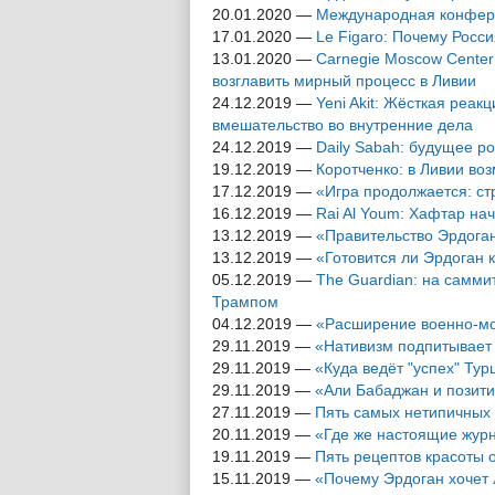
20.01.2020
—
Международная конфере
17.01.2020
—
Le Figaro: Почему Росс
13.01.2020
—
Carnegie Moscow Center
возглавить мирный процесс в Ливии
24.12.2019
—
Yeni Akit: Жёсткая реа
вмешательство во внутренние дела
24.12.2019
—
Daily Sabah: будущее р
19.12.2019
—
Коротченко: в Ливии во
17.12.2019
—
«Игра продолжается: ст
16.12.2019
—
Rai Al Youm: Хафтар на
13.12.2019
—
«Правительство Эрдога
13.12.2019
—
«Готовится ли Эрдоган 
05.12.2019
—
The Guardian: на самми
Трампом
04.12.2019
—
«Расширение военно-мо
29.11.2019
—
«Нативизм подпитывает
29.11.2019
—
«Куда ведёт "успех" Ту
29.11.2019
—
«Али Бабаджан и позити
27.11.2019
—
Пять самых нетипичных 
20.11.2019
—
«Где же настоящие жур
19.11.2019
—
Пять рецептов красоты 
15.11.2019
—
«Почему Эрдоган хочет