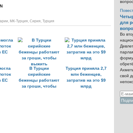
вопро
AN
Повес
Четыр
арии
,
МК-Турция
,
Сирия
,
Турция
для р
вопро
Во вто
нацио
Девлет
парла
форму
обрет
могла
В Турции
Турция приняла 2,7
Ахмет
поток
сирийские
млн беженцев,
свой 
в ЕС
беженцы работают
затратив на это $9
непок
за гроши, чтобы
млрд
выжить