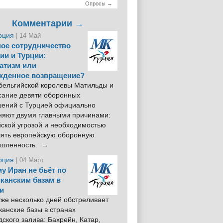
Опросы →
Комментарии →
рция
| 14 Май
ое сотрудничество
ии и Турции:
атизм или
жденное возвращение?
 бельгийской королевы Матильды и
сание девяти оборонных
шений с Турцией официально
няют двумя главными причинами:
йской угрозой и необходимостью
лять европейскую оборонную
шленность. →
рция
| 04 Март
у Иран не бьёт по
канским базам в
и
же несколько дней обстреливает
анские базы в странах
ского залива: Бахрейн, Катар,