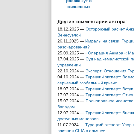
расскажут о
жизненных
трудностях
беженцев
Другие комментарии автора:
18.12.2025
—
Осторожный расчет Анка
Венесуэлой
26.11.2025
—
Имралы на связи: Турция
разочарования?
25.09.2025
—
«Операция Анкара»: Ма
17.04.2025
—
Суд над кемалистской п
управлении
22.10.2024
—
Эксперт: Отношения Ту
04.10.2024
—
Турецкий эксперт: Воз
серьезный глобальный кризис
18.07.2024
—
Турецкий эксперт: Всту
17.07.2024
—
Турецкий эксперт: Отно
15.07.2024
—
Полноправное членство
Западом
12.07.2024
—
Турецкий эксперт: Внеш
доступных маневров
11.07.2024
—
Турецкий эксперт: Упор 
влияния США в альянсе