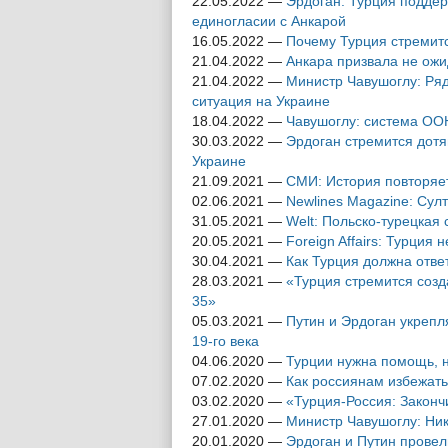
22.05.2022
—
Эрдоган: Турция подде
единогласии с Анкарой
16.05.2022
—
Почему Турция стремит
21.04.2022
—
Анкара призвала не ожи
21.04.2022
—
Министр Чавушоглу: Ряд
ситуация на Украине
18.04.2022
—
Чавушоглу: система ОО
30.03.2022
—
Эрдоган стремится дотя
Украине
21.09.2021
—
СМИ: История повторяе
02.06.2021
—
Newlines Magazine: Сул
31.05.2021
—
Welt: Польско-турецкая 
20.05.2021
—
Foreign Affairs: Турция 
30.04.2021
—
Как Турция должна отве
28.03.2021
—
«Турция стремится созд
35»
05.03.2021
—
Путин и Эрдоган укрепл
19-го века
04.06.2020
—
Турции нужна помощь, н
07.02.2020
—
Как россиянам избежать
03.02.2020
—
«Турция-Россия: Законч
27.01.2020
—
Министр Чавушоглу: Ник
20.01.2020
—
Эрдоган и Путин провел