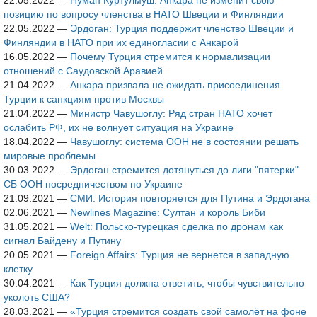
22.05.2022
—
Нуман Куртулмуш: Анкара не изменит свою
позицию по вопросу членства в НАТО Швеции и Финляндии
22.05.2022
—
Эрдоган: Турция поддержит членство Швеции и
Финляндии в НАТО при их единогласии с Анкарой
16.05.2022
—
Почему Турция стремится к нормализации
отношений с Саудовской Аравией
21.04.2022
—
Анкара призвала не ожидать присоединения
Турции к санкциям против Москвы
21.04.2022
—
Министр Чавушоглу: Ряд стран НАТО хочет
ослабить РФ, их не волнует ситуация на Украине
18.04.2022
—
Чавушоглу: система ООН не в состоянии решать
мировые проблемы
30.03.2022
—
Эрдоган стремится дотянуться до лиги "пятерки"
СБ ООН посредничеством по Украине
21.09.2021
—
СМИ: История повторяется для Путина и Эрдогана
02.06.2021
—
Newlines Magazine: Султан и король Биби
31.05.2021
—
Welt: Польско-турецкая сделка по дронам как
сигнал Байдену и Путину
20.05.2021
—
Foreign Affairs: Турция не вернется в западную
клетку
30.04.2021
—
Как Турция должна ответить, чтобы чувствительно
уколоть США?
28.03.2021
—
«Турция стремится создать свой самолёт на фоне