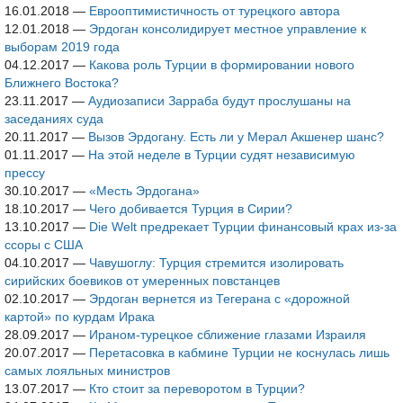
16.01.2018
—
Еврооптимистичноcть от турецкого автора
12.01.2018
—
Эрдоган консолидирует местное управление к
выборам 2019 года
04.12.2017
—
Какова роль Турции в формировании нового
Ближнего Востока?
23.11.2017
—
Аудиозаписи Зарраба будут прослушаны на
заседаниях суда
20.11.2017
—
Вызов Эрдогану. Есть ли у Мерал Акшенер шанс?
01.11.2017
—
На этой неделе в Турции судят независимую
прессу
30.10.2017
—
«Месть Эрдогана»
18.10.2017
—
Чего добивается Турция в Сирии?
13.10.2017
—
Die Welt предрекает Турции финансовый крах из-за
ссоры с США
04.10.2017
—
Чавушоглу: Турция стремится изолировать
сирийских боевиков от умеренных повстанцев
02.10.2017
—
Эрдоган вернется из Тегерана с «дорожной
картой» по курдам Ирака
28.09.2017
—
Ираном-турецкое сближение глазами Израиля
20.07.2017
—
Перетасовка в кабмине Турции не коснулась лишь
самых лояльных министров
13.07.2017
—
Кто стоит за переворотом в Турции?