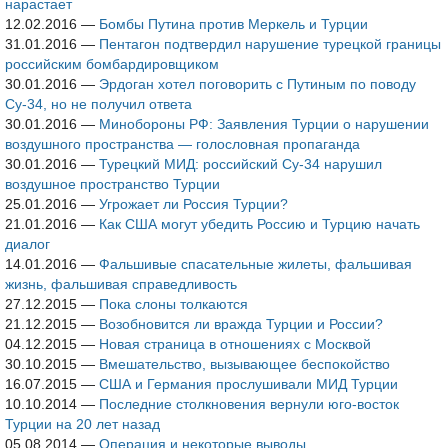
нарастает
12.02.2016
—
Бомбы Путина против Меркель и Турции
31.01.2016
—
Пентагон подтвердил нарушение турецкой границы
российским бомбардировщиком
30.01.2016
—
Эрдоган хотел поговорить с Путиным по поводу
Су-34, но не получил ответа
30.01.2016
—
Минобороны РФ: Заявления Турции о нарушении
воздушного пространства — голословная пропаганда
30.01.2016
—
Турецкий МИД: российский Су-34 нарушил
воздушное пространство Турции
25.01.2016
—
Угрожает ли Россия Турции?
21.01.2016
—
Как США могут убедить Россию и Турцию начать
диалог
14.01.2016
—
Фальшивые спасательные жилеты, фальшивая
жизнь, фальшивая справедливость
27.12.2015
—
Пока слоны толкаются
21.12.2015
—
Возобновится ли вражда Турции и России?
04.12.2015
—
Новая страница в отношениях с Москвой
30.10.2015
—
Вмешательство, вызывающее беспокойство
16.07.2015
—
США и Германия прослушивали МИД Турции
10.10.2014
—
Последние столкновения вернули юго-восток
Турции на 20 лет назад
05.08.2014
—
Операция и некоторые выводы