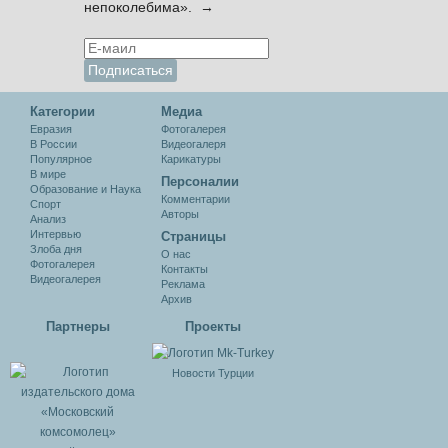
непоколебима». →
Категории
Медиа
Евразия
Фотогалерея
В России
Видеогалеря
Популярное
Карикатуры
В мире
Персоналии
Образование и Наука
Комментарии
Спорт
Авторы
Анализ
Интервью
Cтраницы
Злоба дня
О нас
Фотогалерея
Контакты
Видеогалерея
Реклама
Архив
Партнеры
Проекты
Новости Турции