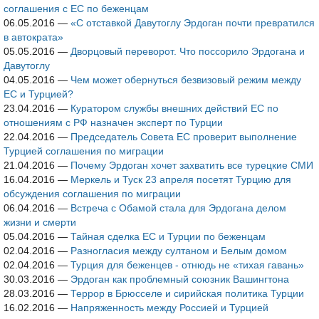
соглашения с ЕС по беженцам
06.05.2016
—
«С отставкой Давутоглу Эрдоган почти превратился
в автократа»
05.05.2016
—
Дворцовый переворот. Что поссорило Эрдогана и
Давутоглу
04.05.2016
—
Чем может обернуться безвизовый режим между
ЕС и Турцией?
23.04.2016
—
Куратором службы внешних действий ЕС по
отношениям c РФ назначен эксперт по Турции
22.04.2016
—
Председатель Совета ЕС проверит выполнение
Турцией соглашения по миграции
21.04.2016
—
Почему Эрдоган хочет захватить все турецкие СМИ
16.04.2016
—
Меркель и Туск 23 апреля посетят Турцию для
обсуждения соглашения по миграции
06.04.2016
—
Встреча с Обамой стала для Эрдогана делом
жизни и смерти
05.04.2016
—
Тайная сделка ЕС и Турции по беженцам
02.04.2016
—
Разногласия между султаном и Белым домом
02.04.2016
—
Турция для беженцев - отнюдь не «тихая гавань»
30.03.2016
—
Эрдоган как проблемный союзник Вашингтона
28.03.2016
—
Террор в Брюсселе и сирийская политика Турции
16.02.2016
—
Напряженность между Россией и Турцией