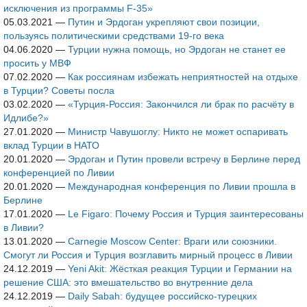
исключения из программы F-35»
05.03.2021
—
Путин и Эрдоган укрепляют свои позиции,
пользуясь политическими средствами 19-го века
04.06.2020
—
Турции нужна помощь, но Эрдоган не станет ее
просить у МВФ
07.02.2020
—
Как россиянам избежать неприятностей на отдыхе
в Турции? Советы посла
03.02.2020
—
«Турция-Россия: Закончился ли брак по расчёту в
Идлибе?»
27.01.2020
—
Министр Чавушоглу: Никто не может оспаривать
вклад Турции в НАТО
20.01.2020
—
Эрдоган и Путин провели встречу в Берлине перед
конференцией по Ливии
20.01.2020
—
Международная конференция по Ливии прошла в
Берлине
17.01.2020
—
Le Figaro: Почему Россия и Турция заинтересованы
в Ливии?
13.01.2020
—
Carnegie Moscow Center: Враги или союзники.
Смогут ли Россия и Турция возглавить мирный процесс в Ливии
24.12.2019
—
Yeni Akit: Жёсткая реакция Турции и Германии на
решение США: это вмешательство во внутренние дела
24.12.2019
—
Daily Sabah: будущее российско-турецких