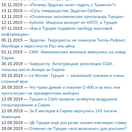
15.11.2019
—
«Почему Эрдоган хочет ладить с Трампом?»
13.11.2019
—
«Суть товарищества Эрдоган-Орбан»
13.11.2019
—
«Отчаянная экономическая пропаганда Турции»
12.11.2019
—
Aydınlık: Макрона волнует не НАТО, а Турция
07.11.2019
—
«Как в Турции подавили свободу массовой
информации»
05.11.2019
—
Эрдоган: Террористы не покинули Телль-Рифаат,
Манбидж и окрестности Рас-эль-айна
01.11.2019
—
СМИ: Американские военные вернулись на север
Сирии
30.10.2019
—
Чавушоглу: Антитурецкие резолюции США -
попытка мести Анкаре за Сирию
03.10.2019
—
Le Monde: Турция — капризный союзник и очень
сложный враг
26.09.2019
—
Что турки думаю о покупке С-400 и за кого они
проголосуют на президентских выборах
12.09.2019
—
Турция и США провели четвёртое воздушное
патрулирование в Сирии
12.09.2019
—
За 8 месяцев в Сирию вернулись 143 тысячи
беженцев
12.09.2019
—
ЦБ Турции ещё раз резко снизил ключевую ставку
28.08.2019
—
Отменит ли Турция «всё включено» для россиян?