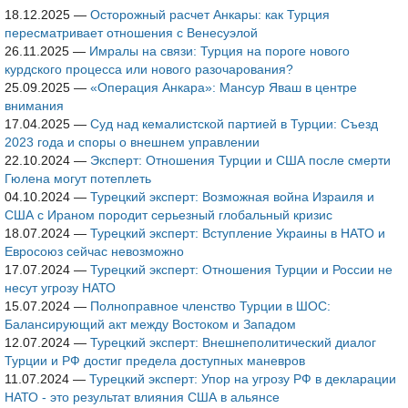
18.12.2025
—
Осторожный расчет Анкары: как Турция
пересматривает отношения с Венесуэлой
26.11.2025
—
Имралы на связи: Турция на пороге нового
курдского процесса или нового разочарования?
25.09.2025
—
«Операция Анкара»: Мансур Яваш в центре
внимания
17.04.2025
—
Суд над кемалистской партией в Турции: Съезд
2023 года и споры о внешнем управлении
22.10.2024
—
Эксперт: Отношения Турции и США после смерти
Гюлена могут потеплеть
04.10.2024
—
Турецкий эксперт: Возможная война Израиля и
США с Ираном породит серьезный глобальный кризис
18.07.2024
—
Турецкий эксперт: Вступление Украины в НАТО и
Евросоюз сейчас невозможно
17.07.2024
—
Турецкий эксперт: Отношения Турции и России не
несут угрозу НАТО
15.07.2024
—
Полноправное членство Турции в ШОС:
Балансирующий акт между Востоком и Западом
12.07.2024
—
Турецкий эксперт: Внешнеполитический диалог
Турции и РФ достиг предела доступных маневров
11.07.2024
—
Турецкий эксперт: Упор на угрозу РФ в декларации
НАТО - это результат влияния США в альянсе