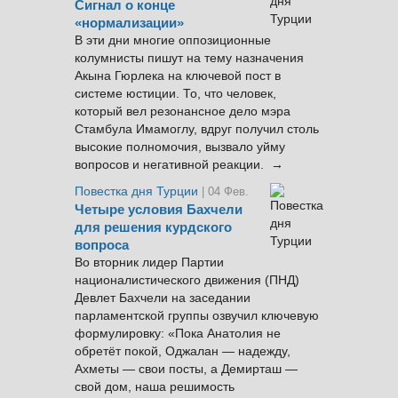
Сигнал о конце
«нормализации»
В эти дни многие оппозиционные
колумнисты пишут на тему назначения
Акына Гюрлека на ключевой пост в
системе юстиции. То, что человек,
который вел резонансное дело мэра
Стамбула Имамоглу, вдруг получил столь
высокие полномочия, вызвало уйму
вопросов и негативной реакции. →
Повестка дня Турции
| 04 Фев.
Четыре условия Бахчели
для решения курдского
вопроса
Во вторник лидер Партии
националистического движения (ПНД)
Девлет Бахчели на заседании
парламентской группы озвучил ключевую
формулировку: «Пока Анатолия не
обретёт покой, Оджалан — надежду,
Ахметы — свои посты, а Демирташ —
свой дом, наша решимость