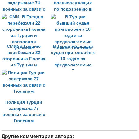
задержание 74
военнослужащих
военных за связи с
по подозрению в
Гюленом
связях с Гюленом
СМИ: В Грецию
В Турции бывший
перебежали 22
судья приговорён к
сторонника Гюлена
10 годам за
из Турции и
предполагаемые
попросили
связи с Гюленом
убежище
Полиция Турции
задержала 77
военных за связи с
Гюленом
Другие комментарии автора: