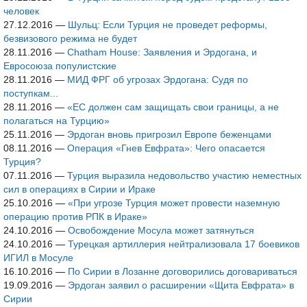
человек
27.12.2016
—
Шульц: Если Турция не проведет реформы,
безвизового режима не будет
28.11.2016
—
Chatham House: Заявления и Эрдогана, и
Евросоюза популистские
28.11.2016
—
МИД ФРГ об угрозах Эрдогана: Судя по
поступкам...
28.11.2016
—
«ЕС должен сам защищать свои границы, а не
полагаться на Турцию»
25.11.2016
—
Эрдоган вновь пригрозил Европе беженцами
08.11.2016
—
Операция «Гнев Евфрата»: Чего опасается
Турция?
07.11.2016
—
Турция выразила недовольство участию неместных
сил в операциях в Сирии и Ираке
25.10.2016
—
«При угрозе Турция может провести наземную
операцию против РПК в Ираке»
24.10.2016
—
Освобождение Мосула может затянуться
24.10.2016
—
Турецкая артиллерия нейтрализовала 17 боевиков
ИГИЛ в Мосуле
16.10.2016
—
По Сирии в Лозанне договорились договариваться
19.09.2016
—
Эрдоган заявил о расширении «Щита Евфрата» в
Сирии