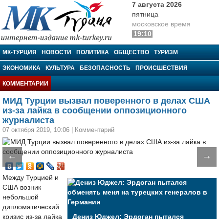
7 августа 2026
пятница
московское время
19:10
МК-Турция
МК-ТУРЦИЯ
НОВОСТИ
ПОЛИТИКА
ОБЩЕСТВО
ТУРИЗМ
ЭКОНОМИКА
КУЛЬТУРА
БЕЗОПАСНОСТЬ
ПРОИСШЕСТВИЯ
КОММЕНТАРИИ
МИД Турции вызвал поверенного в делах США
из-за лайка в сообщении оппозиционного
журналиста
07 октября 2019, 10:06
|
Комментарий
←
→
Между Турцией и
США возник
небольшой
дипломатический
кризис из-за лайка
Дениз Юджел: Эрдоган пытался