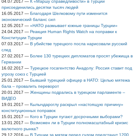
04.07.2017
—
К «Маршу справедливости» в Турции
присоединились десятки тысяч людей
16.05.2017
—
Благодаря Шелковому пути изменится
экономический баланс сил
12.05.2017
—
«НАТО размывает южные границы Турции»
24.04.2017
—
Реакция Human Rights Watch на поправки к
Конституции Турции
07.03.2017
—
В убийстве турецкого посла нарисовали русский
след
27.02.2017
—
Более 130 турецких дипломатов просят убежища в
Германии
16.02.2017
—
Турецкое госагентство Анадолу: Россия ставит под
угрозу союз с Турцией
25.01.2017
—
Бывший турецкий офицер в НАТО: Целью мятежа
бала – провалить переворот
20.01.2017
—
Женщины подрались в турецком парламенте –
ВИДЕО
19.01.2017
—
Кылычдароглу раскрыл «настоящую причину»
конституционных поправок
15.01.2017
—
Кого в Турции пугают досрочными выборами?
13.01.2017
—
Возможен ли в Турции полномасштабный кризис
валютного рынка?
29.12.2016
—
В Турции за мятеж перед судом предстанут 1200