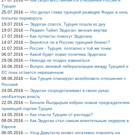
27.07.2016
—
Как скоро восстановятся отношения России и
Турции
25.07.2016
—
Что делал глава турецкой разведки Фидан в ночь
попытки переворота
19.07.2016
—
Эрдоган спасся, Турция пошла ко дну
19.07.2016
—
Реджеп Тайип Эрдоган, вечная жертва
17.07.2016
—
Как путчисты помогут Эрдогану
14.07.2016
—
Вернётся ли в Россию турецкий бизнес?
11.07.2016
—
Россия - Турция: поэтапно к той же точке
06.07.2016
—
Какой будет новая политика Эрдогана
29.06.2016
—
Никогда не поздно извиниться
16.06.2016
—
Вопрос визовой либерализации между Турцией и
ЕС пока остается нерешенным
08.06.2016
—
Как Турция планирует возобновить отношения с
Россией
24.05.2016
—
Эрдоган сосредотачивает в своих руках
необъятную власть
22.05.2016
—
Бинали Йылдырым избран новым председателем
правящей партии Турции
14.05.2016
—
Как спасти Турцию от распада?
08.05.2016
—
Как Эрдоган стал самым влиятельным лидером в
Европе
06.05.2016
—
Уход Давутоглу может негативно повлиять на