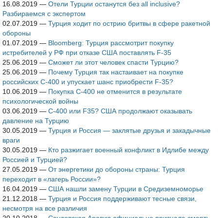
16.08.2019
—
Отели Турции останутся без all inclusive?
Разбираемся с экспертом
02.07.2019
—
Турция ходит по острию бритвы в сфере ракетной
обороны
01.07.2019
—
Bloomberg: Турция рассмотрит покупку
истребителей у РФ при отказе США поставлять F-35
25.06.2019
—
Сможет ли этот человек спасти Турцию?
25.06.2019
—
Почему Турция так настаивает на покупке
российских С-400 и упускает шанс приобрести F-35?
10.06.2019
—
Покупка С-400 не отменится в результате
психологической войны
03.06.2019
—
С-400 или F35? США продолжают оказывать
давление на Турцию
30.05.2019
—
Турция и Россия — заклятые друзья и закадычные
враги
30.05.2019
—
Кто разжигает военный конфликт в Идлибе между
Россией и Турцией?
27.05.2019
—
От энергетики до обороны страны: Турция
переходит в «лагерь России»?
16.04.2019
—
США нашли замену Турции в Средиземноморье
21.12.2018
—
Турция и Россия поддерживают тесные связи,
несмотря на все различия