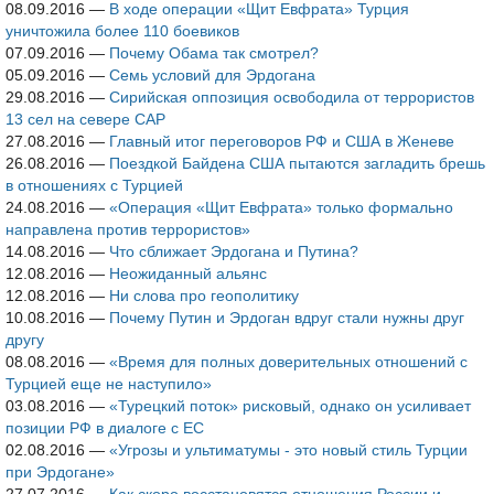
08.09.2016
—
В ходе операции «Щит Евфрата» Турция
уничтожила более 110 боевиков
07.09.2016
—
Почему Обама так смотрел?
05.09.2016
—
Cемь условий для Эрдогана
29.08.2016
—
Сирийская оппозиция освободила от террористов
13 сел на севере САР
27.08.2016
—
Главный итог переговоров РФ и США в Женеве
26.08.2016
—
Поездкой Байдена США пытаются загладить брешь
в отношениях с Турцией
24.08.2016
—
«Операция «Щит Евфрата» только формально
направлена против террористов»
14.08.2016
—
Что сближает Эрдогана и Путина?
12.08.2016
—
Неожиданный альянс
12.08.2016
—
Ни слова про геополитику
10.08.2016
—
Почему Путин и Эрдоган вдруг стали нужны друг
другу
08.08.2016
—
«Время для полных доверительных отношений с
Турцией еще не наступило»
03.08.2016
—
«Турецкий поток» рисковый, однако он усиливает
позиции РФ в диалоге с ЕС
02.08.2016
—
«Угрозы и ультиматумы - это новый стиль Турции
при Эрдогане»