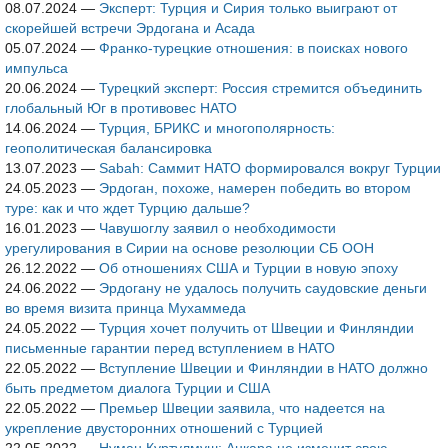
08.07.2024
—
Эксперт: Турция и Сирия только выиграют от
скорейшей встречи Эрдогана и Асада
05.07.2024
—
Франко-турецкие отношения: в поисках нового
импульса
20.06.2024
—
Турецкий эксперт: Россия стремится объединить
глобальный Юг в противовес НАТО
14.06.2024
—
Турция, БРИКС и многополярность:
геополитическая балансировка
13.07.2023
—
Sabah: Саммит НАТО формировался вокруг Турции
24.05.2023
—
Эрдоган, похоже, намерен победить во втором
туре: как и что ждет Турцию дальше?
16.01.2023
—
Чавушоглу заявил о необходимости
урегулирования в Сирии на основе резолюции СБ ООН
26.12.2022
—
Об отношениях США и Турции в новую эпоху
24.06.2022
—
Эрдогану не удалось получить саудовские деньги
во время визита принца Мухаммеда
24.05.2022
—
Турция хочет получить от Швеции и Финляндии
письменные гарантии перед вступлением в НАТО
22.05.2022
—
Вступление Швеции и Финляндии в НАТО должно
быть предметом диалога Турции и США
22.05.2022
—
Премьер Швеции заявила, что надеется на
укрепление двусторонних отношений с Турцией