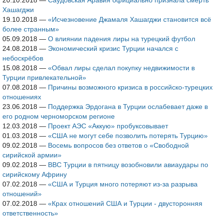
20.10.2018
—
Саудовская Аравия официально признала смерть
Хашагджи
19.10.2018
—
«Исчезновение Джамаля Хашагджи становится всё
более странным»
05.09.2018
—
О влиянии падения лиры на турецкий футбол
24.08.2018
—
Экономический кризис Турции начался с
небоскрёбов
15.08.2018
—
«Обвал лиры сделал покупку недвижимости в
Турции привлекательной»
07.08.2018
—
Причины возможного кризиса в российско-турецких
отношениях
23.06.2018
—
Поддержка Эрдогана в Турции ослабевает даже в
его родном черноморском регионе
12.03.2018
—
Проект АЭС «Аккую» пробуксовывает
01.03.2018
—
«США не могут себе позволить потерять Турцию»
09.02.2018
—
Восемь вопросов без ответов о «Свободной
сирийской армии»
09.02.2018
—
ВВС Турции в пятницу возобновили авиаудары по
сирийскому Африну
07.02.2018
—
«США и Турция много потеряют из-за разрыва
отношений»
07.02.2018
—
«Крах отношений США и Турции - двусторонняя
ответственность»