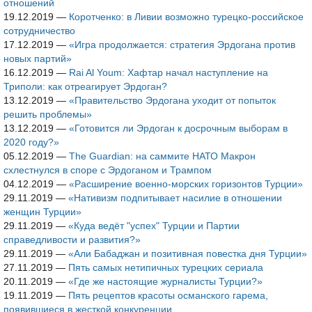
отношений
19.12.2019
—
Коротченко: в Ливии возможно турецко-российское
сотрудничество
17.12.2019
—
«Игра продолжается: стратегия Эрдогана против
новых партий»
16.12.2019
—
Rai Al Youm: Хафтар начал наступление на
Триполи: как отреагирует Эрдоган?
13.12.2019
—
«Правительство Эрдогана уходит от попыток
решить проблемы»
13.12.2019
—
«Готовится ли Эрдоган к досрочным выборам в
2020 году?»
05.12.2019
—
The Guardian: на саммите НАТО Макрон
схлестнулся в споре с Эрдоганом и Трампом
04.12.2019
—
«Расширение военно-морских горизонтов Турции»
29.11.2019
—
«Нативизм подпитывает насилие в отношении
женщин Турции»
29.11.2019
—
«Куда ведёт "успех" Турции и Партии
справедливости и развития?»
29.11.2019
—
«Али Бабаджан и позитивная повестка дня Турции»
27.11.2019
—
Пять самых нетипичных турецких сериала
20.11.2019
—
«Где же настоящие журналисты Турции?»
19.11.2019
—
Пять рецептов красоты османского гарема,
появившиеся в жесткой конкуренции