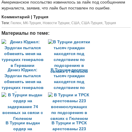
Американское посольство извинилось за лайк под сообщением
журналиста, заявив, что лайк был поставлен по ошибке.
Комментарий
| Турция
Tеги:
Гюлен
,
МК-Турция
,
Новости Турции
,
США
,
США-Турция
,
Турция
Материалы по теме:
Дениз Юджел:
В Турции десятки
Эрдоган пытался
тысяч граждан
обменять меня на
находятся под
турецких генералов
следствием по
в Германии
подозрению в
связях с Гюленом
В Турции выдан
В Турции и ТРСК
ордер на
арестованы 223