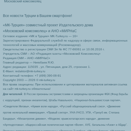
Московский комсомолец
Все новости Турции в Вашем смартфоне!
«МК-Турция» совместный проект Издательского дома
«Московский комсомолец»
и АНО «МИРНаС
Сетевое издание «МК в Турции» MK-Turkey.ru — 16+
Зарегистрировано Федеральной службой по надзору в сфере связи, информационных
технологий и массовых коммуникаций (Роскомнадзор).
Свидетельство о регистрации СМИ Эл № ФС 77-66061 от 10.06.2016 г.
Учредитель СМИ – АО «Редакция газеты «Московский Комсомолец»
Редакция СМИ – АНО «МИРНаС»
Главный редактор — Ниязбаев Я.Ю.
Адрес редакции: 115035 , ул. Пятницкая, дом 25, строение 1.
Е-Маил: redaktor@mk-turkey.ru
Контактный телефон: +7 (499) 390-08-91
Copyright 2003 — 2026 © mk-turkey.ru
Все права защищены. При использовании и цитировании материалов активная ссылка
на сайт mk-turkey.ru обязательна!
Для читателей
: В России признаны экстремистскими и запрещены организации ФБК (Фонд борьбы
с коррупцией, признан иноагентом), Штабы Навального, «Национал-большевистская партия»,
«Свидетели Иеговы», «Армия воли народа», «Русский общенациональный союз», «Движение
против нелегальной иммиграции», «Правый сектор», УНА-УНСО, УПА, «Тризуб им. Степана
Бандеры», «Мизантропик дивижн», «Меджлис крымскотатарского народа», движение
«Артподготовка», общероссийская политическая партия «Воля», АУЕ, батальоны «Азов» и Айдар″.