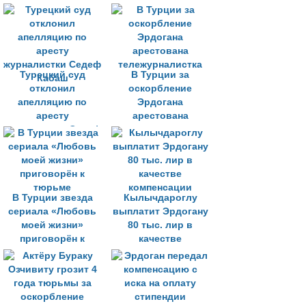
журналистки
Турецкий суд
В Турции за
отклонил
оскорбление
апелляцию по
Эрдогана
аресту
арестована
журналистки Седеф
тележурналистка
Кабаш
В Турции звезда
Кылычдароглу
сериала «Любовь
выплатит Эрдогану
моей жизни»
80 тыс. лир в
приговорён к
качестве
тюрьме
компенсации