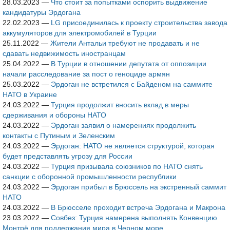
28.03.2023
—
Что стоит за попытками оспорить выдвижение
кандидатуры Эрдогана
22.02.2023
—
LG присоединилась к проекту строительства завода
аккумуляторов для электромобилей в Турции
25.11.2022
—
Жители Антальи требуют не продавать и не
сдавать недвижимость иностранцам
25.04.2022
—
В Турции в отношении депутата от оппозиции
начали расследование за пост о геноциде армян
25.03.2022
—
Эрдоган не встретился с Байденом на саммите
НАТО в Украине
24.03.2022
—
Турция продолжит вносить вклад в меры
сдерживания и обороны НАТО
24.03.2022
—
Эрдоган заявил о намерениях продолжить
контакты с Путиным и Зеленским
24.03.2022
—
Эрдоган: НАТО не является структурой, которая
будет представлять угрозу для России
24.03.2022
—
Турция призывала союзников по НАТО снять
санкции с оборонной промышленности республики
24.03.2022
—
Эрдоган прибыл в Брюссель на экстренный саммит
НАТО
24.03.2022
—
В Брюсселе проходит встреча Эрдогана и Макрона
23.03.2022
—
Совбез: Турция намерена выполнять Конвенцию
Монтрё для поддержания мира в Черном море