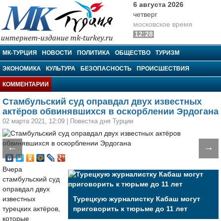
6 августа 2026
четверг
московское время
12:28
МК-Турция
МК-ТУРЦИЯ
НОВОСТИ
ПОЛИТИКА
ОБЩЕСТВО
ТУРИЗМ
ЭКОНОМИКА
КУЛЬТУРА
БЕЗОПАСНОСТЬ
ПРОИСШЕСТВИЯ
КОММЕНТАРИИ
Стамбульский суд оправдал двух известных
актёров обвинявшихся в оскорблении Эрдогана
02 марта 2021, 12:09
|
Повестка дня Турции
←
→
Вчера
стамбульский суд
оправдал двух
известных
Турецкую журналистку Кабаш могут
турецких актёров,
приговорить к тюрьме до 11 лет
которые