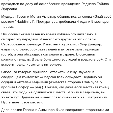
проходили по делу об оскорблении президента Реджепа Тайипа
Эрдогана.
Мудждат Гезен и Метин Акпынар обвинялись за слова «Знай своё
место»/ "Haddini bil". Прокуратура требовала 4 года и 8 месяцев
тюрьмы.
Эти слова сказал Гезен во время публичного интервью. Я
смотрел эту передачу. И несколько других из этой оперы.
Своеобразное зрелище. Известный журналист Угур Дюндар,
ездит по стране, собирает людей в актовые залы, приводит
гостей, и они обсуждают ситуацию в стране. В основном
критикуют власть. В зале большинство людей в возрасте 55+. Эти
встречи транслируются в интернете.
Слова, за которые пришлось отвечать Гезену, звучали в
следующем контексте: «Эрдоган всех осуждает. Недавно он
осудил и жителей Кадыкёйя (азиатская сторона Стамбула, у
пролива Босфор — ред.). Сказал, что даже если настанет конец
света, эти люди не сдвинуться с места. Я живу в Кадыкёйе, вы
живёте тут. Эрдоган не имеет право оценивать наш патриотизм.
Пусть знает свое место».
Дело против Гезена и Акпынара было воспринято сторонниками