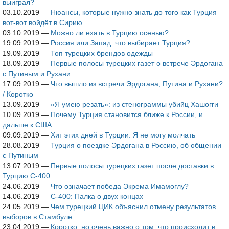
выиграл?
03.10.2019
—
Нюансы, которые нужно знать до того как Турция
вот-вот войдёт в Сирию
03.10.2019
—
Можно ли ехать в Турцию осенью?
19.09.2019
—
Россия или Запад: что выбирает Турция?
19.09.2019
—
Топ турецких брендов одежды
18.09.2019
—
Первые полосы турецких газет о встрече Эрдогана
с Путиным и Рухани
17.09.2019
—
Что вышло из встречи Эрдогана, Путина и Рухани?
/ Коротко
13.09.2019
—
«Я умею резать»: из стенограммы убийц Хашогги
10.09.2019
—
Почему Турция становится ближе к России, и
дальше к США
09.09.2019
—
Хит этих дней в Турции: Я не могу молчать
28.08.2019
—
Турция о поездке Эрдогана в Россию, об общении
с Путиным
13.07.2019
—
Первые полосы турецких газет после доставки в
Турцию С-400
24.06.2019
—
Что означает победа Экрема Имамоглу?
14.06.2019
—
С-400: Палка о двух концах
24.05.2019
—
Чем турецкий ЦИК объяснил отмену результатов
выборов в Стамбуле
23.04.2019
—
Коротко, но очень важно о том, что происходит в