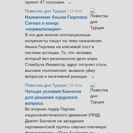
принят 47 голосами. →
Повестка дня Турции
| 13 Фев.
Назначение Акына Гюрлека:
Сигнал о конце
«нормализации»
В эти дни многие оппозиционные
колумнисты пишут на тему назначения
Акына Гюрлека на ключевой пост в
системе юстиции. То, что человек,
который вел резонансное дело мэра
Стамбула Имамоглу, вдруг получил столь
высокие полномочия, вызвало уйму
вопросов и негативной реакции. →
Повестка дня Турции
| 04 Фев.
Четыре условия Бахчели
для решения курдского
вопроса
Во вторник лидер Партии
националистического движения (ПНД)
Девлет Бахчели на заседании
парламентской группы озвучил ключевую
формулировку: «Пока Анатолия не