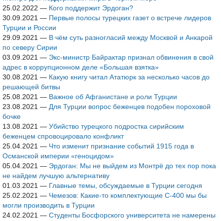
25.02.2022
—
Кого поддержит Эрдоган?
30.09.2021
—
Первые полосы турецких газет о встрече лидеров
Турции и России
29.09.2021
—
В чём суть разногласий между Москвой и Анкарой
по северу Сирии
03.09.2021
—
Экс-министр Байрактар признал обвинения в свой
адрес в коррупционном деле «Большая взятка»
30.08.2021
—
Какую книгу читал Ататюрк за несколько часов до
решающей битвы
25.08.2021
—
Важное об Афганистане и роли Турции
23.08.2021
—
Для Турции вопрос беженцев подобен пороховой
бочке
13.08.2021
—
Убийство турецкого подростка сирийским
беженцем спровоцировало конфликт
25.04.2021
—
Что изменит признание событий 1915 года в
Османской империи «геноцидом»
05.04.2021
—
Эрдоган: Мы не выйдем из Монтрё до тех пор пока
не найдем лучшую альтернативу
01.03.2021
—
Главные темы, обсуждаемые в Турции сегодня
25.02.2021
—
Чемезов: Какие-то комплектующие С-400 мы бы
могли производить в Турции
24.02.2021
—
Студенты Босфорского университета не намерены