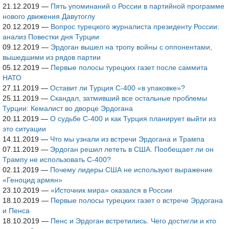
21.12.2019
—
Пять упоминаний о России в партийной программе
нового движения Давутоглу
20.12.2019
—
Вопрос турецкого журналиста президенту России:
анализ Повестки дня Турции
09.12.2019
—
Эрдоган вышел на тропу войны с оппонентами,
вышедшими из рядов партии
05.12.2019
—
Первые полосы турецких газет после саммита
НАТО
27.11.2019
—
Оставит ли Турция С-400 «в упаковке»?
25.11.2019
—
Скандал, затмивший все остальные проблемы
Турции: Кемалист во дворце Эрдогана
20.11.2019
—
О судьбе С-400 и как Турция планирует выйти из
это ситуации
14.11.2019
—
Что мы узнали из встречи Эрдогана и Трампа
07.11.2019
—
Эрдоган решил лететь в США. Пообещает ли он
Трампу не использовать С-400?
02.11.2019
—
Почему лидеры США не используют выражение
«Геноцид армян»
23.10.2019
—
«Источник мира» оказался в России
18.10.2019
—
Первые полосы турецких газет о встрече Эрдогана
и Пенса
18.10.2019
—
Пенс и Эрдоган встретились. Чего достигли и кто