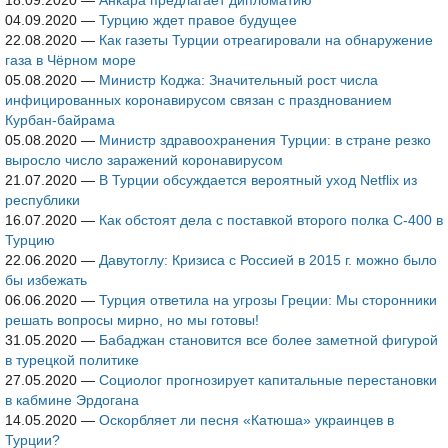
18.09.2020
—
Анкара предлагает дипломатию
04.09.2020
—
Турцию ждет правое будущее
22.08.2020
—
Как газеты Турции отреагировали на обнаружение
газа в Чёрном море
05.08.2020
—
Министр Коджа: Значительный рост числа
инфицированных коронавирусом связан с празднованием
Курбан-байрама
05.08.2020
—
Министр здравоохранения Турции: в стране резко
выросло число заражений коронавирусом
21.07.2020
—
В Турции обсуждается вероятный уход Netflix из
республики
16.07.2020
—
Как обстоят дела с поставкой второго полка С-400 в
Турцию
22.06.2020
—
Давутоглу: Кризиса с Россией в 2015 г. можно было
бы избежать
06.06.2020
—
Турция ответила на угрозы Греции: Мы сторонники
решать вопросы мирно, но мы готовы!
31.05.2020
—
Бабаджан становится все более заметной фигурой
в турецкой политике
27.05.2020
—
Социолог прогнозирует капитальные перестановки
в кабмине Эрдогана
14.05.2020
—
Оскорбляет ли песня «Катюша» украинцев в
Турции?