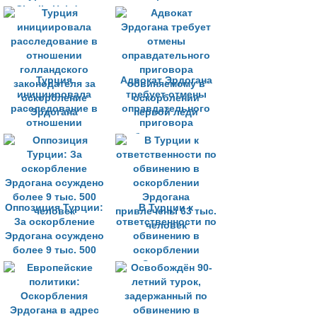
Charlie Hebdo в
госслужащего
оскорблении
Эрдогана
Турция
Адвокат Эрдогана
инициировала
требует отмены
расследование в
оправдательного
отношении
приговора
голландского
обвиняемому в
законодателя за
оскорблении
оскорбление
первой леди
Эрдогана
Оппозиция Турции:
В Турции к
За оскорбление
ответственности по
Эрдогана осуждено
обвинению в
более 9 тыс. 500
оскорблении
человек
Эрдогана
привлечены 63 тыс.
человек