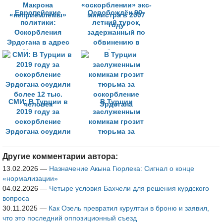
Европейские
Освобождён 90-
политики:
летний турок,
Оскорбления
задержанный по
Эрдогана в адрес
обвинению в
Макрона
«оскорблении» экс-
«неприемлемы»
министра в 2007
году
СМИ: В Турции в
В Турции
2019 году за
заслуженным
оскорбление
комикам грозит
Эрдогана осудили
тюрьма за
более 12 тыс.
оскорбление
человек
Эрдогана
Другие комментарии автора:
13.02.2026
—
Назначение Акына Гюрлека: Сигнал о конце
«нормализации»
04.02.2026
—
Четыре условия Бахчели для решения курдского
вопроса
30.11.2025
—
Как Озель превратил курултаи в броню и заявил,
что это последний оппозиционный съезд