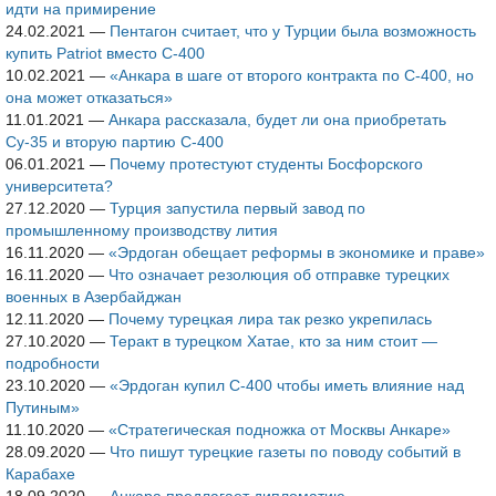
идти на примирение
24.02.2021
—
Пентагон считает, что у Турции была возможность
купить Patriot вместо С-400
10.02.2021
—
«Анкара в шаге от второго контракта по С-400, но
она может отказаться»
11.01.2021
—
Анкара рассказала, будет ли она приобретать
Су-35 и вторую партию С-400
06.01.2021
—
Почему протестуют студенты Босфорского
университета?
27.12.2020
—
Турция запустила первый завод по
промышленному производству лития
16.11.2020
—
«Эрдоган обещает реформы в экономике и праве»
16.11.2020
—
Что означает резолюция об отправке турецких
военных в Азербайджан
12.11.2020
—
Почему турецкая лира так резко укрепилась
27.10.2020
—
Теракт в турецком Хатае, кто за ним стоит —
подробности
23.10.2020
—
«Эрдоган купил С-400 чтобы иметь влияние над
Путиным»
11.10.2020
—
«Стратегическая подножка от Москвы Анкаре»
28.09.2020
—
Что пишут турецкие газеты по поводу событий в
Карабахе