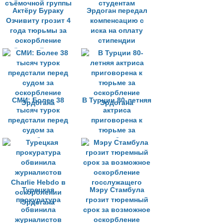
Актёру Бураку
Эрдоган передал
Озчивиту грозит 4
компенсацию с
года тюрьмы за
иска на оплату
оскорбление
стипендии
съёмочной группы
студентам
СМИ: Более 38
В Турции 80-летняя
тысяч турок
актриса
предстали перед
приговорена к
судом за
тюрьме за
оскорбление
оскорбление
Эрдогана
Эрдогана
Турецкая
Мэру Стамбула
прокуратура
грозит тюремный
обвинила
срок за возможное
журналистов
оскорбление