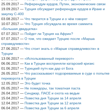
25.09.2017
—
Референдум курдов, Путин, экономические связи
19.09.2017
—
Турция обсуждает референдум курдов в Ираке и
закупку С-400
03.08.2017
—
Что творится в Турции и о чём говорят
10.07.2017
—
Что Турция обсуждала во время саммита
«Большая двадцатка»
07.07.2017
—
Пойдет ли Турция на Африн?
07.07.2017
—
О том, что ожидает Турцию после «Марша
справедливости»
27.06.2017
—
Что стоит знать о «Марше справедливости» в
Турции
13.06.2017
—
«Использованный переворот»
06.06.2017
—
Как в Турции восприняли катарский кризис
01.06.2017
—
Турецкий путч как дар от Бога
26.05.2017
—
Что рассказывают подозреваемые в суде о попытке
переворота в Турции
12.05.2017
—
Это будет точка
05.05.2017
—
Не помидоры, так томатная паста
26.04.2017
—
Синджар, ПАСЕ и охота на ведьм
15.04.2017
—
Повестка дня Турции за 14 апреля
12.04.2017
—
Повестка дня Турции за 12 апреля
06.04.2017
—
Повестка дня Турции за 6 апреля