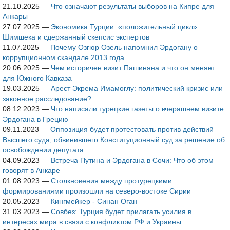
21.10.2025
—
Что означают результаты выборов на Кипре для
Анкары
27.07.2025
—
Экономика Турции: «положительный цикл»
Шимшека и сдержанный скепсис экспертов
11.07.2025
—
Почему Озгюр Озель напомнил Эрдогану о
коррупционном скандале 2013 года
20.06.2025
—
Чем историчен визит Пашиняна и что он меняет
для Южного Кавказа
19.03.2025
—
Арест Экрема Имамоглу: политический кризис или
законное расследование?
08.12.2023
—
Что написали турецкие газеты о вчерашнем визите
Эрдогана в Грецию
09.11.2023
—
Оппозиция будет протестовать против действий
Высшего суда, обвинившего Конституционный суд за решение об
освобождении депутата
04.09.2023
—
Встреча Путина и Эрдогана в Сочи: Что об этом
говорят в Анкаре
01.08.2023
—
Столкновения между протурецкими
формированиями произошли на северо-востоке Сирии
20.05.2023
—
Кингмейкер - Синан Оган
31.03.2023
—
Совбез: Турция будет прилагать усилия в
интересах мира в связи с конфликтом РФ и Украины