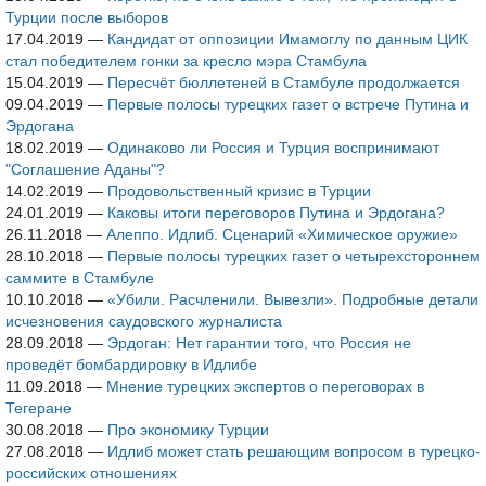
Турции после выборов
17.04.2019
—
Кандидат от оппозиции Имамоглу по данным ЦИК
стал победителем гонки за кресло мэра Стамбула
15.04.2019
—
Пересчёт бюллетеней в Стамбуле продолжается
09.04.2019
—
Первые полосы турецких газет о встрече Путина и
Эрдогана
18.02.2019
—
Одинаково ли Россия и Турция воспринимают
"Соглашение Аданы"?
14.02.2019
—
Продовольственный кризис в Турции
24.01.2019
—
Каковы итоги переговоров Путина и Эрдогана?
26.11.2018
—
Алеппо. Идлиб. Сценарий «Химическое оружие»
28.10.2018
—
Первые полосы турецких газет о четырехстороннем
саммите в Стамбуле
10.10.2018
—
«Убили. Расчленили. Вывезли». Подробные детали
исчезновения саудовского журналиста
28.09.2018
—
Эрдоган: Нет гарантии того, что Россия не
проведёт бомбардировку в Идлибе
11.09.2018
—
Мнение турецких экспертов о переговорах в
Тегеране
30.08.2018
—
Про экономику Турции
27.08.2018
—
Идлиб может стать решающим вопросом в турецко-
российских отношениях