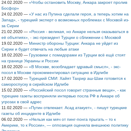
24.02.2020
—
«Чтобы остановить Москву, Анкара закроет пролив
Босфор»
24.02.2020
—
«У нас из Путина сделали героя, а теперь хотим на
Запад», - турецкий эксперт о возможных проблемах с Москвой из-
за Сирии
21.02.2020
—
«Россия - великая, но Анкаре нельзя оказываться в
её объятиях», - экс-президент Турции о сближении с Москвой
19.02.2020
—
Министр обороны Турции: Анкара не уйдет из
Сирии и будет отвечать на любые атаки
18.02.2020
—
Грузовики с помидорами из Турции всё ещё стоят
на границе Украины и России
18.02.2020
—
«В Москве, возобладает здравый смысл», - экс-
посол в Москве прокомментировал ситуацию в Идлибе
17.02.2020
—
Турецкий СМИ: Хайят Тахрир аш-Шам готовится к
самороспуску в сирийском Идлибе
15.02.2020
—
«Российский посол говорит странные вещи», - как
турецкие газеты восприняли интервью посла РФ в Анкаре об
угрозах в свой адрес
11.02.2020
—
«Путин отвлекает. Асад атакует», - пишут турецкие
газеты об инциденте в Идлибе
06.02.2020
—
«Нельзя как мяч от пинг-понга прыгать – то к
Америке, то к России», — оппозиция оценила внешнюю политику