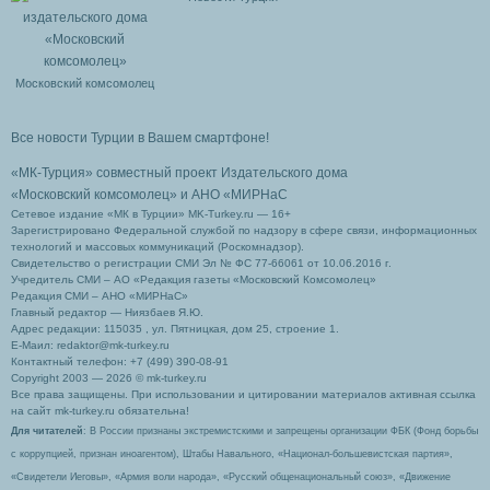
Московский комсомолец
Все новости Турции в Вашем смартфоне!
«МК-Турция» совместный проект Издательского дома
«Московский комсомолец»
и АНО «МИРНаС
Сетевое издание «МК в Турции» MK-Turkey.ru — 16+
Зарегистрировано Федеральной службой по надзору в сфере связи, информационных
технологий и массовых коммуникаций (Роскомнадзор).
Свидетельство о регистрации СМИ Эл № ФС 77-66061 от 10.06.2016 г.
Учредитель СМИ – АО «Редакция газеты «Московский Комсомолец»
Редакция СМИ – АНО «МИРНаС»
Главный редактор — Ниязбаев Я.Ю.
Адрес редакции: 115035 , ул. Пятницкая, дом 25, строение 1.
Е-Маил: redaktor@mk-turkey.ru
Контактный телефон: +7 (499) 390-08-91
Copyright 2003 — 2026 © mk-turkey.ru
Все права защищены. При использовании и цитировании материалов активная ссылка
на сайт mk-turkey.ru обязательна!
Для читателей
: В России признаны экстремистскими и запрещены организации ФБК (Фонд борьбы
с коррупцией, признан иноагентом), Штабы Навального, «Национал-большевистская партия»,
«Свидетели Иеговы», «Армия воли народа», «Русский общенациональный союз», «Движение