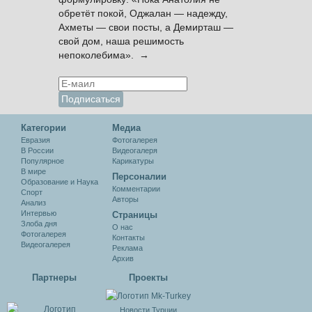
обретёт покой, Оджалан — надежду,
Ахметы — свои посты, а Демирташ —
свой дом, наша решимость
непоколебима». →
Категории
Медиа
Евразия
Фотогалерея
В России
Видеогалеря
Популярное
Карикатуры
В мире
Персоналии
Образование и Наука
Комментарии
Спорт
Авторы
Анализ
Интервью
Cтраницы
Злоба дня
О нас
Фотогалерея
Контакты
Видеогалерея
Реклама
Архив
Партнеры
Проекты
Новости Турции