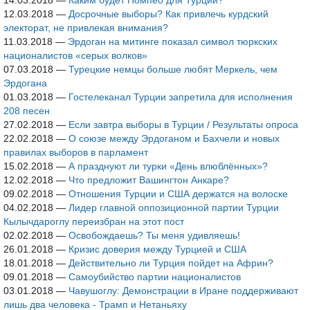
14.03.2018
—
Каким будет Помпео для Турции?
12.03.2018
—
Досрочные выборы? Как привлечь курдский
электорат, не привлекая внимания?
11.03.2018
—
Эрдоган на митинге показал символ тюркских
националистов «серых волков»
07.03.2018
—
Турецкие немцы больше любят Меркель, чем
Эрдогана
01.03.2018
—
Гостелеканал Турции запретила для исполнения
208 песен
27.02.2018
—
Если завтра выборы в Турции / Результаты опроса
22.02.2018
—
О союзе между Эрдоганом и Бахчели и новых
правилах выборов в парламент
15.02.2018
—
А празднуют ли турки «День влюблённых»?
12.02.2018
—
Что предложит Вашингтон Анкаре?
09.02.2018
—
Отношения Турции и США держатся на волоске
04.02.2018
—
Лидер главной оппозиционной партии Турции
Кылычдароглу переизбран на этот пост
02.02.2018
—
Освобождаешь? Ты меня удивляешь!
26.01.2018
—
Кризис доверия между Турцией и США
18.01.2018
—
Действительно ли Турция пойдет на Африн?
09.01.2018
—
Самоубийство партии националистов
03.01.2018
—
Чавушоглу: Демонстрации в Иране поддерживают
лишь два человека - Трамп и Нетаньяху