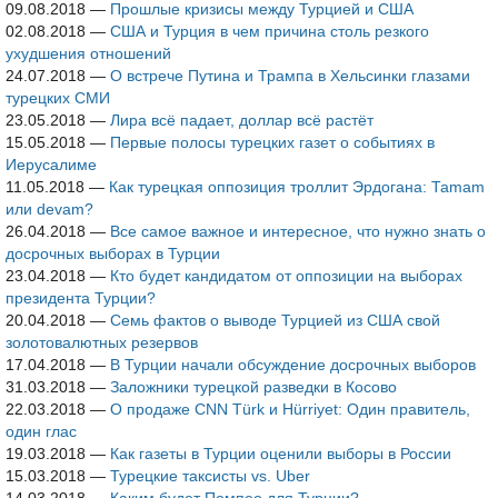
09.08.2018
—
Прошлые кризисы между Турцией и США
02.08.2018
—
США и Турция в чем причина столь резкого
ухудшения отношений
24.07.2018
—
О встрече Путина и Трампа в Хельсинки глазами
турецких СМИ
23.05.2018
—
Лира всё падает, доллар всё растёт
15.05.2018
—
Первые полосы турецких газет о событиях в
Иерусалиме
11.05.2018
—
Как турецкая оппозиция троллит Эрдогана: Tamam
или devam?
26.04.2018
—
Все самое важное и интересное, что нужно знать о
досрочных выборах в Турции
23.04.2018
—
Кто будет кандидатом от оппозиции на выборах
президента Турции?
20.04.2018
—
Семь фактов о выводе Турцией из США свой
золотовалютных резервов
17.04.2018
—
В Турции начали обсуждение досрочных выборов
31.03.2018
—
Заложники турецкой разведки в Косово
22.03.2018
—
О продаже CNN Türk и Hürriyet: Один правитель,
один глас
19.03.2018
—
Как газеты в Турции оценили выборы в России
15.03.2018
—
Турецкие таксисты vs. Uber