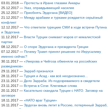
03.01.2018
—
Протесты в Иране глазами Анкары
25.12.2017
—
Указ, оправдывающий насилие
25.12.2017
—
Приобнять Эрдогана [ВИДЕО]
21.12.2017
—
Между арабами и турками рождается серьёзный
конфликт
12.12.2017
—
Что отметили турецкие СМИ в ходе встречи Путина
и Эрдогана
11.12.2017
—
Власти Турции снимают мэров от кемалистской
партии
08.12.2017
—
О споре Эрдогана и президента Греции
07.12.2017
—
Почему Трамп принял решение по Иерусалиму
именно сейчас?
30.11.2017
—
«Умерова и Чийгоза обменяли на российских
разведчиков»
29.11.2017
—
Зарраб признался
28.11.2017
—
Турция и Асад - как всё неоднозначно...
23.11.2017
—
Дело Зарраба: Из подозреваемого в свидетели
23.11.2017
—
Встреча в Сочи. Ключевые слова
20.11.2017
—
Касательно скандала Турции с НАТО. Заговор на
заговоре
18.11.2017
—
«НАТО враг Турции»
16.11.2017
—
Эрдоган вновь летит в Россию, потерянный Зарраб,