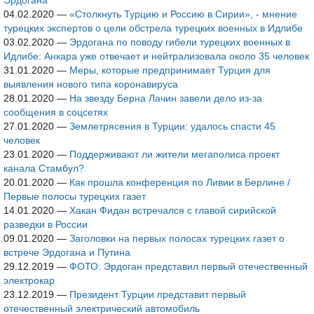
Эрдогана
04.02.2020
—
«Столкнуть Турцию и Россию в Сирии», - мнение
турецких экспертов о цели обстрела турецких военных в Идлибе
03.02.2020
—
Эрдогана по поводу гибели турецких военных в
Идлибе: Анкара уже отвечает и нейтрализовала около 35 человек
31.01.2020
—
Меры, которые предпринимает Турция для
выявления нового типа коронавируса
28.01.2020
—
На звезду Берна Лачин завели дело из-за
сообщения в соцсетях
27.01.2020
—
Землетрясения в Турции: удалось спасти 45
человек
23.01.2020
—
Поддерживают ли жители мегаполиса проект
канала Стамбул?
20.01.2020
—
Как прошла конференция по Ливии в Берлине /
Первые полосы турецких газет
14.01.2020
—
Хакан Фидан встречался с главой сирийской
разведки в России
09.01.2020
—
Заголовки на первых полосах турецких газет о
встрече Эрдогана и Путина
29.12.2019
—
ФОТО: Эрдоган представил первый отечественный
электрокар
23.12.2019
—
Президент Турции представит первый
отечественный электрический автомобиль