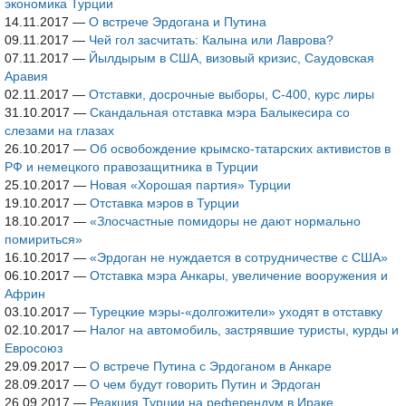
экономика Турции
14.11.2017
—
О встрече Эрдогана и Путина
09.11.2017
—
Чей гол засчитать: Калына или Лаврова?
07.11.2017
—
Йылдырым в США, визовый кризис, Саудовская
Аравия
02.11.2017
—
Отставки, досрочные выборы, С-400, курс лиры
31.10.2017
—
Скандальная отставка мэра Балыкесира со
слезами на глазах
26.10.2017
—
Об освобождение крымско-татарских активистов в
РФ и немецкого правозащитника в Турции
25.10.2017
—
Новая «Хорошая партия» Турции
19.10.2017
—
Отставка мэров в Турции
18.10.2017
—
«Злосчастные помидоры не дают нормально
помириться»
16.10.2017
—
«Эрдоган не нуждается в сотрудничестве с США»
06.10.2017
—
Отставка мэра Анкары, увеличение вооружения и
Африн
03.10.2017
—
Турецкие мэры-«долгожители» уходят в отставку
02.10.2017
—
Налог на автомобиль, застрявшие туристы, курды и
Евросоюз
29.09.2017
—
О встрече Путина с Эрдоганом в Анкаре
28.09.2017
—
О чем будут говорить Путин и Эрдоган
26.09.2017
—
Реакция Турции на референдум в Ираке