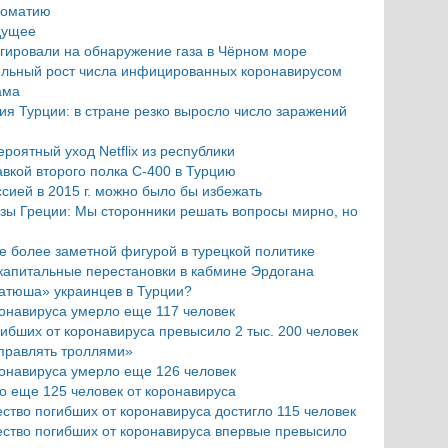
ломатию
дущее
агировали на обнаружение газа в Чёрном море
ельный рост числа инфицированных коронавирусом
ама
я Турции: в стране резко выросло число заражений
роятный уход Netflix из республики
авкой второго полка С-400 в Турцию
ссией в 2015 г. можно было бы избежать
озы Греции: Мы сторонники решать вопросы мирно, но
е более заметной фигурой в турецкой политике
капитальные перестановки в кабмине Эрдогана
Катюша» украинцев в Турции?
ронавируса умерло еще 117 человек
гибших от коронавируса превысило 2 тыс. 200 человек
правлять троллями»
ронавируса умерло еще 126 человек
о еще 125 человек от коронавируса
ество погибших от коронавируса достигло 115 человек
ество погибших от коронавируса впервые превысило