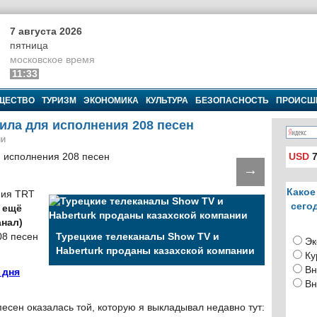
7 августа 2026
пятница
московское время
11:33
ЩЕСТВО
ТУРИЗМ
ЭКОНОМИКА
КУЛЬТУРА
БЕЗОПАСНОСТЬ
ПРОИСШ
ила для исполнения 208 песен
ии
USD
7
→
Какое
ния TRT
сего
 ещё
анал)
08 песен
Турецкие телеканалы Show TV и
Эк
Haberturk проданы казахской компании
Ку
Вн
 дня
Вн
песен оказалась той, которую я выкладывал недавно тут: