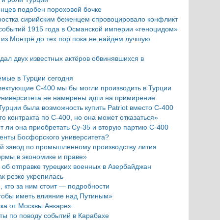
енцев подобен пороховой бочке
дростка сирийским беженцем спровоцировало конфликт
 событий 1915 года в Османской империи «геноцидом»
из Монтрё до тех пор пока не найдем лучшую
дал двух известных актёров обвинявшихся в
емые в Турции сегодня
лектующие С-400 мы бы могли производить в Турции
университета не намерены идти на примирение
 Турции была возможность купить Patriot вместо С-400
го контракта по С-400, но она может отказаться»
ет ли она приобретать Су-35 и вторую партию С-400
денты Босфорского университета?
ый завод по промышленному производству лития
рмы в экономике и праве»
 об отправке турецких военных в Азербайджан
ак резко укрепилась
, кто за ним стоит — подробности
чтобы иметь влияние над Путиным»
ка от Москвы Анкаре»
еты по поводу событий в Карабахе