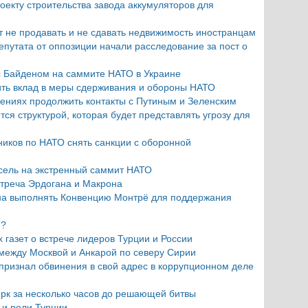
оекту строительства завода аккумуляторов для
 не продавать и не сдавать недвижимость иностранцам
епутата от оппозиции начали расследование за пост о
с Байденом на саммите НАТО в Украине
ить вклад в меры сдерживания и обороны НАТО
ениях продолжить контакты с Путиным и Зеленским
ся структурой, которая будет представлять угрозу для
иков по НАТО снять санкции с оборонной
сель на экстренный саммит НАТО
стреча Эрдогана и Макрона
на выполнять Конвенцию Монтрё для поддержания
н?
 газет о встрече лидеров Турции и России
 между Москвой и Анкарой по северу Сирии
признал обвинения в свой адрес в коррупционном деле
юрк за несколько часов до решающей битвы
 и роли Турции