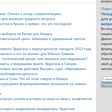
вые за
оскорбление
вопро
5 лет
Эрдогана
Повес
ека: Сигнал о конце «нормализации»
Четыр
 для решения курдского вопроса
для р
ултаи в броню и заявил, что это последний
вопро
Во вто
ы выборов на Кипре для Анкары
нацио
ложительный цикл» Шимшека и сдержанный скепсис
Девлет
парла
помнил Эрдогану о коррупционном скандале 2013 года
форму
шиняна и что он меняет для Южного Кавказа
обрет
 политический кризис или законное расследование?
Ахмет
газеты о вчерашнем визите Эрдогана в Грецию
свой 
товать против действий Высшего суда, обвинившего
непок
освобождении депутата
на в Сочи: Что об этом говорят в Анкаре
отурецкими формированиями произошли на северо-
н
рилагать усилия в интересах мира в связи с конфликтом
 оспорить выдвижение кандидатуры Эрдогана