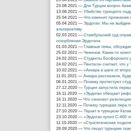
23.08.2021
—
Для Турции вопрос беж
13.08.2021
—
Убийство турецкого по
25.04.2021
—
Что изменит признание
05.04.2021
—
Эрдоган: Мы не выйдем 
альтернативу
02.03.2021
—
Стамбульский суд оправ
оскорблении Эрдогана
01.03.2021
—
Главные темы, обсужда
25.02.2021
—
Чемезов: Какие-то комп
24.02.2021
—
Студенты Босфорского 
24.02.2021
—
Пентагон считает, что у
10.02.2021
—
«Анкара в шаге от второ
11.01.2021
—
Анкара рассказала, буд
06.01.2021
—
Почему протестуют сту
27.12.2020
—
Турция запустила перв
16.11.2020
—
«Эрдоган обещает рефо
16.11.2020
—
Что означает резолюция
12.11.2020
—
Почему турецкая лира т
27.10.2020
—
Теракт в турецком Хатае
23.10.2020
—
«Эрдоган купил С-400 
11.10.2020
—
«Стратегическая поднож
28.09.2020
—
Что пишут турецкие газ