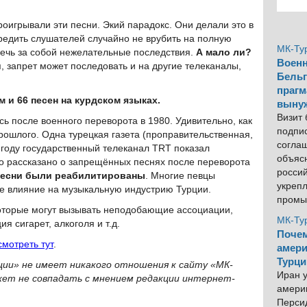
оигрывали эти песни. Экий парадокс. Они делали это в
редить слушателей случайно не врубить на полную
МК-Ту
лечь за собой нежелательные последствия.
А мало ли?
Военн
, запрет может последовать и на другие телеканалы,
Бельг
прагм
 и 66 песен на курдском языках.
выну
Визит
ь после военного переворота в 1980. Удивительно, как
подпи
ошлого. Одна турецкая газета (проправительственная,
согла
 году государственный телеканал TRT показал
объяс
о рассказано о запрещённых песнях после переворота
росси
 песни были реабилитированы
. Многие певцы
укреп
ное влияние на музыкальную индустрию Турции.
промы
которые могут вызывать неподобающие ассоциации,
МК-Ту
я сигарет, алкоголя и т.д.
Почем
смотреть тут
.
амери
Турци
ции» не имеет никакого отношения к сайту «МК-
Иран у
жет не совпадать с мнением редакции интернет-
америк
Персид