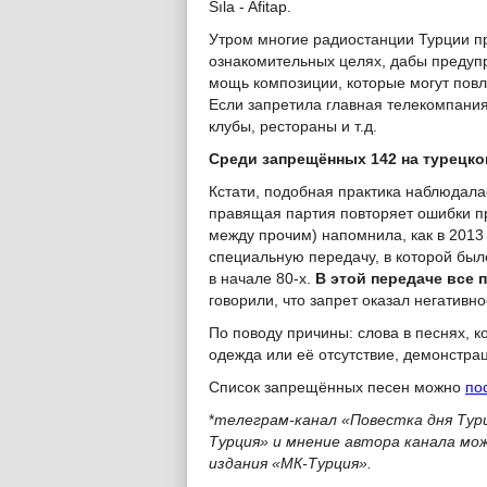
Sıla - Afitap.
Утром многие радиостанции Турции пр
ознакомительных целях, дабы предуп
мощь композиции, которые могут пов
Если запретила главная телекомпания
клубы, рестораны и т.д.
Среди запрещённых 142 на турецком
Кстати, подобная практика наблюдалас
правящая партия повторяет ошибки пр
между прочим) напомнила, как в 2013
специальную передачу, в которой был
в начале 80-х.
В этой передаче все
говорили, что запрет оказал негатив
По поводу причины: слова в песнях, 
одежда или её отсутствие, демонстраци
Список запрещённых песен можно
по
*
телеграм-канал «Повестка дня Тур
Турция» и мнение автора канала мо
издания «МК-Турция».