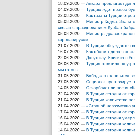
18.09.2020
—
Анкара предлагает дип
04.09.2020
—
Турцию ждет правое бу
22.08.2020
—
Как газеты Турции отре
05.08.2020
—
Министр Коджа: Значит
связан с празднованием Курбан-байр
05.08.2020
—
Министр здравоохранени
коронавирусом
21.07.2020
—
В Турции обсуждается ве
16.07.2020
—
Как обстоят дела с пост
22.06.2020
—
Давутоглу: Кризиса с Ро
06.06.2020
—
Турция ответила на угр
мы готовы!
31.05.2020
—
Бабаджан становится вс
27.05.2020
—
Социолог прогнозирует 
14.05.2020
—
Оскорбляет ли песня «
22.04.2020
—
В Турции сегодня от ко
21.04.2020
—
В Турции количество по
21.04.2020
—
«Страной невозможно у
17.04.2020
—
В Турции сегодня от ко
16.04.2020
—
В Турции сегодня умерл
15.04.2020
—
В Турции сегодня колич
14.04.2020
—
В Турции сегодня колич