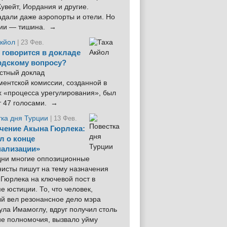
увейт, Иордания и другие.
дали даже аэропорты и отели. Но
ции — тишина. →
Акйол
| 23 Фев.
 говорится в докладе
рдскому вопросу?
стный доклад
ентской комиссии, созданной в
х «процесса урегулирования», был
т 47 голосами. →
тка дня Турции
| 13 Фев.
чение Акына Гюрлека:
л о конце
ализации»
 дни многие оппозиционные
нисты пишут на тему назначения
Гюрлека на ключевой пост в
е юстиции. То, что человек,
ый вел резонансное дело мэра
ла Имамоглу, вдруг получил столь
ие полномочия, вызвало уйму