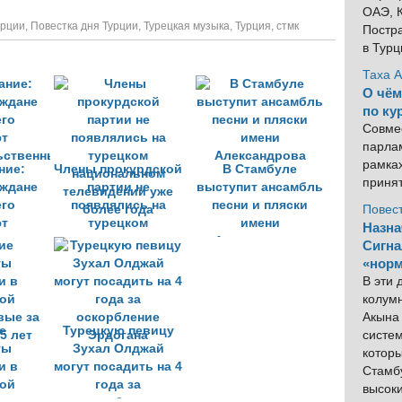
ОАЭ, К
урции
,
Повестка дня Турции
,
Турецкая музыка
,
Турция
,
стмк
Постра
в Тур
Таха 
О чём
по ку
Совме
парлам
рамка
ние:
Члены прокурдской
В Стамбуле
приня
аждане
партии не
выступит ансамбль
его
появлялись на
песни и пляски
Повес
ют
турецком
имени
Назна
ьственным
национальном
Александрова
Сигна
телевидении уже
«норм
более года
В эти
колум
Акына 
е
Турецкую певицу
систем
ты
Зухал Олджай
котор
и в
могут посадить на 4
Стамбу
ой
года за
высок