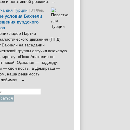
сов и негативной реакции. →
тка дня Турции
| 04 Фев.
е условия Бахчели
ешения курдского
са
рник лидер Партии
налистического движения (ПНД)
 Бахчели на заседании
ментской группы озвучил ключевую
лировку: «Пока Анатолия не
ёт покой, Оджалан — надежду,
ы — свои посты, а Демирташ —
дом, наша решимость
олебима». →