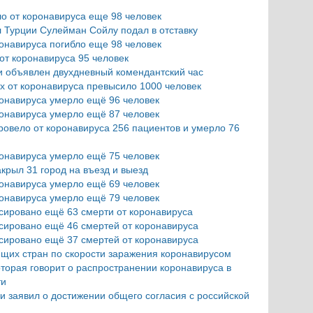
ло от коронавируса еще 98 человек
 Турции Сулейман Сойлу подал в отставку
ронавируса погибло еще 98 человек
 от коронавируса 95 человек
и объявлен двухдневный комендантский час
х от коронавируса превысило 1000 человек
ронавируса умерло ещё 96 человек
ронавируса умерло ещё 87 человек
ровело от коронавируса 256 пациентов и умерло 76
ронавируса умерло ещё 75 человек
крыл 31 город на въезд и выезд
ронавируса умерло ещё 69 человек
ронавируса умерло ещё 79 человек
сировано ещё 63 смерти от коронавируса
сировано ещё 46 смертей от коронавируса
сировано ещё 37 смертей от коронавируса
щих стран по скорости заражения коронавирусом
торая говорит о распространении коронавируса в
ти
 заявил о достижении общего согласия с российской