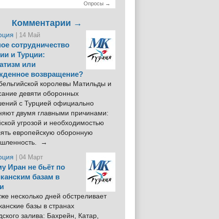
Опросы →
Комментарии →
рция
| 14 Май
ое сотрудничество
ии и Турции:
атизм или
жденное возвращение?
 бельгийской королевы Матильды и
сание девяти оборонных
шений с Турцией официально
няют двумя главными причинами:
йской угрозой и необходимостью
лять европейскую оборонную
шленность. →
рция
| 04 Март
у Иран не бьёт по
канским базам в
и
же несколько дней обстреливает
анские базы в странах
ского залива: Бахрейн, Катар,