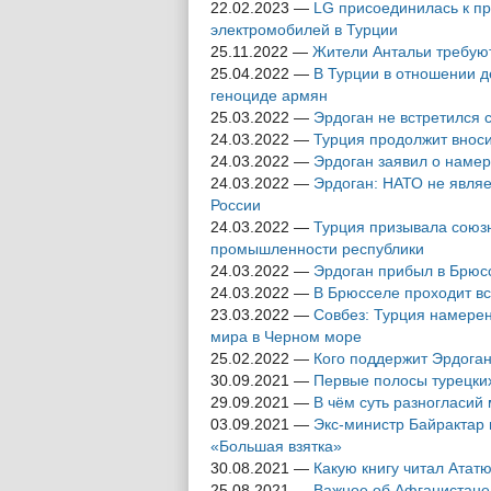
22.02.2023
—
LG присоединилась к пр
электромобилей в Турции
25.11.2022
—
Жители Антальи требуют
25.04.2022
—
В Турции в отношении д
геноциде армян
25.03.2022
—
Эрдоган не встретился 
24.03.2022
—
Турция продолжит внос
24.03.2022
—
Эрдоган заявил о намер
24.03.2022
—
Эрдоган: НАТО не являет
России
24.03.2022
—
Турция призывала союзн
промышленности республики
24.03.2022
—
Эрдоган прибыл в Брюс
24.03.2022
—
В Брюсселе проходит в
23.03.2022
—
Совбез: Турция намере
мира в Черном море
25.02.2022
—
Кого поддержит Эрдога
30.09.2021
—
Первые полосы турецких
29.09.2021
—
В чём суть разногласий
03.09.2021
—
Экс-министр Байрактар 
«Большая взятка»
30.08.2021
—
Какую книгу читал Атат
25.08.2021
—
Важное об Афганистане