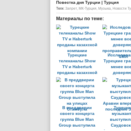
Повестка дня Турции
| Турция
Tеги:
Запрет
,
МК-Турция
,
Музыка
,
Новости Т
Материалы по теме:
Турецкие
Исследова
телеканалы Show
Турецкие гр
TV и Haberturk
менее вс
проданы казахской
доверя
компании
проправител
СМИ
В преддверии
Турецки
своего концерта
музыкан
группа Blue Man
выступил
Group выступила
Саудовск