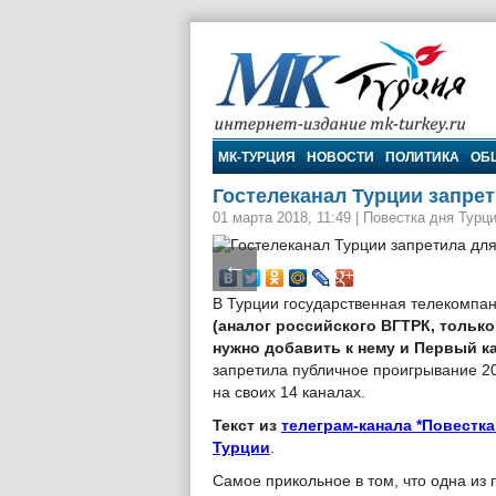
МК-Турция
МК-ТУРЦИЯ
НОВОСТИ
ПОЛИТИКА
ОБ
Гостелеканал Турции запрет
01 марта 2018, 11:49
|
Повестка дня Турц
←
В Турции государственная телекомпа
(аналог российского ВГТРК, только
нужно добавить к нему и Первый к
запретила публичное проигрывание 2
на своих 14 каналах.
Текст из
телеграм-канала *Повестка
Турции
.
Самое прикольное в том, что одна из 