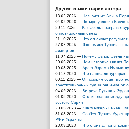
на улицах
Аравии впер
Стамбула
последние 3
Другие комментарии автора:
13.02.2026
—
Назначение Акына Гюрл
04.02.2026
—
Четыре условия Бахчели
30.11.2025
—
Как Озель превратил кур
оппозиционный съезд
21.10.2025
—
Что означают результат
27.07.2025
—
Экономика Турции: «по
экспертов
11.07.2025
—
Почему Озгюр Озель на
20.06.2025
—
Чем историчен визит Па
19.03.2025
—
Арест Экрема Имамоглу:
08.12.2023
—
Что написали турецкие 
09.11.2023
—
Оппозиция будет протес
Конституционный суд за решение об 
04.09.2023
—
Встреча Путина и Эрдога
01.08.2023
—
Столкновения между пр
востоке Сирии
20.05.2023
—
Кингмейкер - Синан Ога
31.03.2023
—
Совбез: Турция будет п
РФ и Украины
28.03.2023
—
Что стоит за попытками