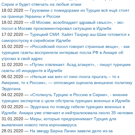
Сирии и будет отвечать на любые атаки
18.02.2020
—
Грузовики с помидорами из Турции всё ещё стоят
на границе Украины и России
18.02.2020
—
«В Москве, возобладает здравый смысл», - экс-
посол в Москве прокомментировал ситуацию в Идлибе
17.02.2020
—
Турецкий СМИ: Хайят Тахрир аш-Шам готовится к
самороспуску в сирийском Идлибе
15.02.2020
—
«Российский посол говорит странные вещи», - как
турецкие газеты восприняли интервью посла РФ в Анкаре об
угрозах в свой адрес
11.02.2020
—
«Путин отвлекает. Асад атакует», - пишут турецкие
газеты об инциденте в Идлибе
06.02.2020
—
«Нельзя как мяч от пинг-понга прыгать – то к
Америке, то к России», — оппозиция оценила внешнюю политику
Эрдогана
04.02.2020
—
«Столкнуть Турцию и Россию в Сирии», - мнение
турецких экспертов о цели обстрела турецких военных в Идлибе
03.02.2020
—
Эрдогана по поводу гибели турецких военных в
Идлибе: Анкара уже отвечает и нейтрализовала около 35 человек
31.01.2020
—
Меры, которые предпринимает Турция для
выявления нового типа коронавируса
28.01.2020
—
На звезду Берна Лачин завели дело из-за