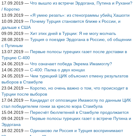
17.09.2019
—
Что вышло из встречи Эрдогана, Путина и Рухани?
/ Коротко
13.09.2019
—
«Я умею резать»: из стенограммы убийц Хашогги
10.09.2019
—
Почему Турция становится ближе к России, и
дальше к США
09.09.2019
—
Хит этих дней в Турции: Я не могу молчать
28.08.2019
—
Турция о поездке Эрдогана в Россию, об общении
с Путиным
13.07.2019
—
Первые полосы турецких газет после доставки в
Турцию С-400
24.06.2019
—
Что означает победа Экрема Имамоглу?
14.06.2019
—
С-400: Палка о двух концах
24.05.2019
—
Чем турецкий ЦИК объяснил отмену результатов
выборов в Стамбуле
23.04.2019
—
Коротко, но очень важно о том, что происходит в
Турции после выборов
17.04.2019
—
Кандидат от оппозиции Имамоглу по данным ЦИК
стал победителем гонки за кресло мэра Стамбула
15.04.2019
—
Пересчёт бюллетеней в Стамбуле продолжается
09.04.2019
—
Первые полосы турецких газет о встрече Путина и
Эрдогана
18.02.2019
—
Одинаково ли Россия и Турция воспринимают