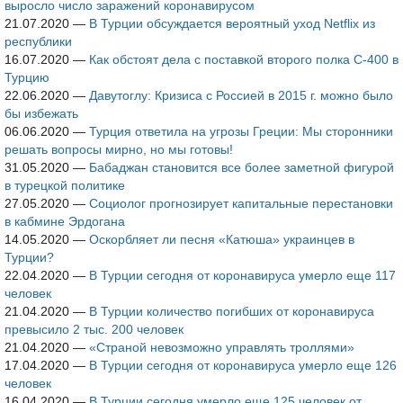
выросло число заражений коронавирусом
21.07.2020
—
В Турции обсуждается вероятный уход Netflix из
республики
16.07.2020
—
Как обстоят дела с поставкой второго полка С-400 в
Турцию
22.06.2020
—
Давутоглу: Кризиса с Россией в 2015 г. можно было
бы избежать
06.06.2020
—
Турция ответила на угрозы Греции: Мы сторонники
решать вопросы мирно, но мы готовы!
31.05.2020
—
Бабаджан становится все более заметной фигурой
в турецкой политике
27.05.2020
—
Социолог прогнозирует капитальные перестановки
в кабмине Эрдогана
14.05.2020
—
Оскорбляет ли песня «Катюша» украинцев в
Турции?
22.04.2020
—
В Турции сегодня от коронавируса умерло еще 117
человек
21.04.2020
—
В Турции количество погибших от коронавируса
превысило 2 тыс. 200 человек
21.04.2020
—
«Страной невозможно управлять троллями»
17.04.2020
—
В Турции сегодня от коронавируса умерло еще 126
человек
16.04.2020
—
В Турции сегодня умерло еще 125 человек от