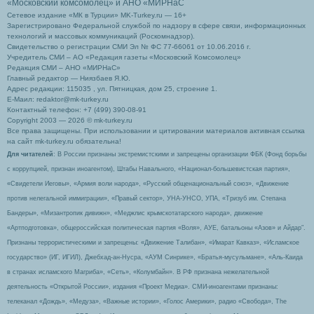
«Московский комсомолец»
и АНО «МИРНаС
Сетевое издание «МК в Турции» MK-Turkey.ru — 16+
Зарегистрировано Федеральной службой по надзору в сфере связи, информационных
технологий и массовых коммуникаций (Роскомнадзор).
Свидетельство о регистрации СМИ Эл № ФС 77-66061 от 10.06.2016 г.
Учредитель СМИ – АО «Редакция газеты «Московский Комсомолец»
Редакция СМИ – АНО «МИРНаС»
Главный редактор — Ниязбаев Я.Ю.
Адрес редакции: 115035 , ул. Пятницкая, дом 25, строение 1.
Е-Маил: redaktor@mk-turkey.ru
Контактный телефон: +7 (499) 390-08-91
Copyright 2003 — 2026 © mk-turkey.ru
Все права защищены. При использовании и цитировании материалов активная ссылка
на сайт mk-turkey.ru обязательна!
Для читателей
: В России признаны экстремистскими и запрещены организации ФБК (Фонд борьбы
с коррупцией, признан иноагентом), Штабы Навального, «Национал-большевистская партия»,
«Свидетели Иеговы», «Армия воли народа», «Русский общенациональный союз», «Движение
против нелегальной иммиграции», «Правый сектор», УНА-УНСО, УПА, «Тризуб им. Степана
Бандеры», «Мизантропик дивижн», «Меджлис крымскотатарского народа», движение
«Артподготовка», общероссийская политическая партия «Воля», АУЕ, батальоны «Азов» и Айдар″.
Признаны террористическими и запрещены: «Движение Талибан», «Имарат Кавказ», «Исламское
государство» (ИГ, ИГИЛ), Джебхад-ан-Нусра, «АУМ Синрике», «Братья-мусульмане», «Аль-Каида
в странах исламского Магриба», «Сеть», «Колумбайн». В РФ признана нежелательной
деятельность «Открытой России», издания «Проект Медиа». СМИ-иноагентами признаны:
телеканал «Дождь», «Медуза», «Важные истории», «Голос Америки», радио «Свобода», The