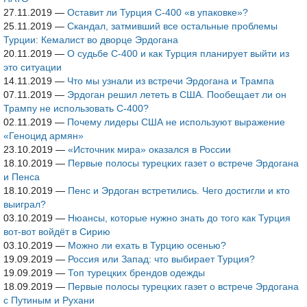
27.11.2019
—
Оставит ли Турция С-400 «в упаковке»?
25.11.2019
—
Скандал, затмивший все остальные проблемы
Турции: Кемалист во дворце Эрдогана
20.11.2019
—
О судьбе С-400 и как Турция планирует выйти из
это ситуации
14.11.2019
—
Что мы узнали из встречи Эрдогана и Трампа
07.11.2019
—
Эрдоган решил лететь в США. Пообещает ли он
Трампу не использовать С-400?
02.11.2019
—
Почему лидеры США не используют выражение
«Геноцид армян»
23.10.2019
—
«Источник мира» оказался в России
18.10.2019
—
Первые полосы турецких газет о встрече Эрдогана
и Пенса
18.10.2019
—
Пенс и Эрдоган встретились. Чего достигли и кто
выиграл?
03.10.2019
—
Нюансы, которые нужно знать до того как Турция
вот-вот войдёт в Сирию
03.10.2019
—
Можно ли ехать в Турцию осенью?
19.09.2019
—
Россия или Запад: что выбирает Турция?
19.09.2019
—
Топ турецких брендов одежды
18.09.2019
—
Первые полосы турецких газет о встрече Эрдогана
с Путиным и Рухани