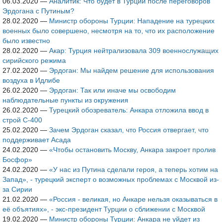
06.03.2020
—
Аналитик: Что будет в Турции после переговоров
Эрдогана с Путиным?
28.02.2020
—
Министр обороны Турции: Нападение на турецких
военных было совершено, несмотря на то, что их расположение
было известно
28.02.2020
—
Акар: Турция нейтрализовала 309 военнослужащих
сирийского режима
27.02.2020
—
Эрдоган: Мы найдем решение для использования
воздуха в Идлибе
26.02.2020
—
Эрдоган: Так или иначе мы освободим
наблюдательные пункты из окружения
26.02.2020
—
Турецкий обозреватель: Анкара отложила ввод в
строй С-400
25.02.2020
—
Зачем Эрдоган сказал, что Россия отвергает, что
поддерживает Асада
24.02.2020
—
«Чтобы остановить Москву, Анкара закроет пролив
Босфор»
24.02.2020
—
«У нас из Путина сделали героя, а теперь хотим на
Запад», - турецкий эксперт о возможных проблемах с Москвой из-
за Сирии
21.02.2020
—
«Россия - великая, но Анкаре нельзя оказываться в
её объятиях», - экс-президент Турции о сближении с Москвой
19.02.2020
—
Министр обороны Турции: Анкара не уйдет из