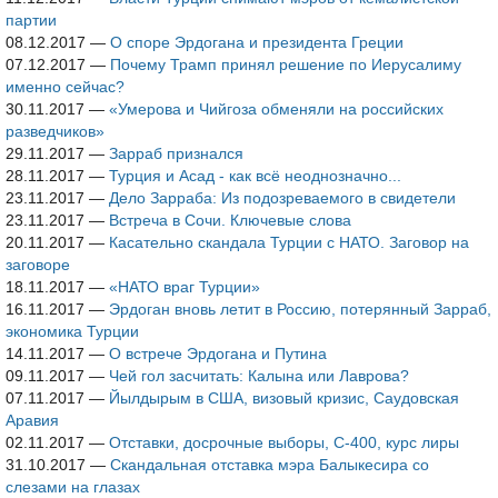
партии
08.12.2017
—
О споре Эрдогана и президента Греции
07.12.2017
—
Почему Трамп принял решение по Иерусалиму
именно сейчас?
30.11.2017
—
«Умерова и Чийгоза обменяли на российских
разведчиков»
29.11.2017
—
Зарраб признался
28.11.2017
—
Турция и Асад - как всё неоднозначно...
23.11.2017
—
Дело Зарраба: Из подозреваемого в свидетели
23.11.2017
—
Встреча в Сочи. Ключевые слова
20.11.2017
—
Касательно скандала Турции с НАТО. Заговор на
заговоре
18.11.2017
—
«НАТО враг Турции»
16.11.2017
—
Эрдоган вновь летит в Россию, потерянный Зарраб,
экономика Турции
14.11.2017
—
О встрече Эрдогана и Путина
09.11.2017
—
Чей гол засчитать: Калына или Лаврова?
07.11.2017
—
Йылдырым в США, визовый кризис, Саудовская
Аравия
02.11.2017
—
Отставки, досрочные выборы, С-400, курс лиры
31.10.2017
—
Скандальная отставка мэра Балыкесира со
слезами на глазах