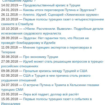
"Соглашение Аданы"?
14.02.2019
—
Продовольственный кризис в Турции
24.01.2019
—
Каковы итоги переговоров Путина и Эрдогана?
26.11.2018
—
Алеппо. Идлиб. Сценарий «Химическое оружие»
28.10.2018
—
Первые полосы турецких газет о четырехстороннем
саммите в Стамбуле
10.10.2018
—
«Убили. Расчленили. Вывезли». Подробные детали
исчезновения саудовского журналиста
28.09.2018
—
Эрдоган: Нет гарантии того, что Россия не
проведёт бомбардировку в Идлибе
11.09.2018
—
Мнение турецких экспертов о переговорах в
Тегеране
30.08.2018
—
Про экономику Турции
27.08.2018
—
Идлиб может стать решающим вопросом в турецко-
российских отношениях
09.08.2018
—
Прошлые кризисы между Турцией и США
02.08.2018
—
США и Турция в чем причина столь резкого
ухудшения отношений
24.07.2018
—
О встрече Путина и Трампа в Хельсинки глазами
турецких СМИ
23.05.2018
—
Лира всё падает, доллар всё растёт
15.05.2018
—
Первые полосы турецких газет о событиях в
Иерусалиме