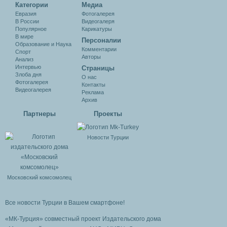
Категории
Медиа
Евразия
Фотогалерея
В России
Видеогалеря
Популярное
Карикатуры
В мире
Персоналии
Образование и Наука
Комментарии
Спорт
Авторы
Анализ
Интервью
Cтраницы
Злоба дня
О нас
Фотогалерея
Контакты
Видеогалерея
Реклама
Архив
Партнеры
Проекты
Новости Турции
Московский комсомолец
Все новости Турции в Вашем смартфоне!
«МК-Турция» совместный проект Издательского дома