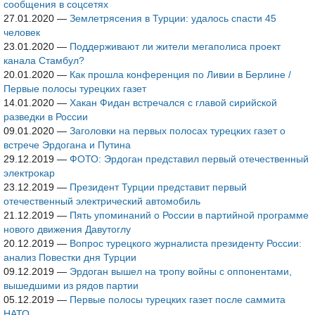
сообщения в соцсетях
27.01.2020
—
Землетрясения в Турции: удалось спасти 45
человек
23.01.2020
—
Поддерживают ли жители мегаполиса проект
канала Стамбул?
20.01.2020
—
Как прошла конференция по Ливии в Берлине /
Первые полосы турецких газет
14.01.2020
—
Хакан Фидан встречался с главой сирийской
разведки в России
09.01.2020
—
Заголовки на первых полосах турецких газет о
встрече Эрдогана и Путина
29.12.2019
—
ФОТО: Эрдоган представил первый отечественный
электрокар
23.12.2019
—
Президент Турции представит первый
отечественный электрический автомобиль
21.12.2019
—
Пять упоминаний о России в партийной программе
нового движения Давутоглу
20.12.2019
—
Вопрос турецкого журналиста президенту России:
анализ Повестки дня Турции
09.12.2019
—
Эрдоган вышел на тропу войны с оппонентами,
вышедшими из рядов партии
05.12.2019
—
Первые полосы турецких газет после саммита
НАТО