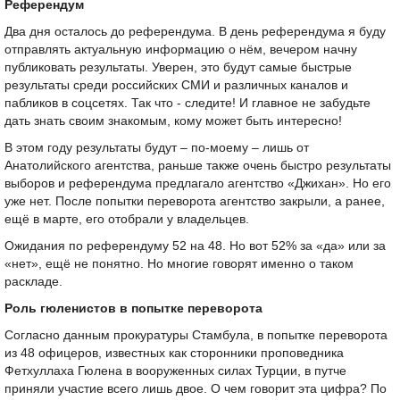
Референдум
Два дня осталось до референдума. В день референдума я буду
отправлять актуальную информацию о нём, вечером начну
публиковать результаты. Уверен, это будут самые быстрые
результаты среди российских СМИ и различных каналов и
пабликов в соцсетях. Так что - следите! И главное не забудьте
дать знать своим знакомым, кому может быть интересно!
В этом году результаты будут – по-моему – лишь от
Анатолийского агентства, раньше также очень быстро результаты
выборов и референдума предлагало агентство «Джихан». Но его
уже нет. После попытки переворота агентство закрыли, а ранее,
ещё в марте, его отобрали у владельцев.
Ожидания по референдуму 52 на 48. Но вот 52% за «да» или за
«нет», ещё не понятно. Но многие говорят именно о таком
раскладе.
Роль гюленистов в попытке переворота
Согласно данным прокуратуры Стамбула, в попытке переворота
из 48 офицеров, известных как сторонники проповедника
Фетхуллаха Гюлена в вооруженных силах Турции, в путче
приняли участие всего лишь двое. О чем говорит эта цифра? По