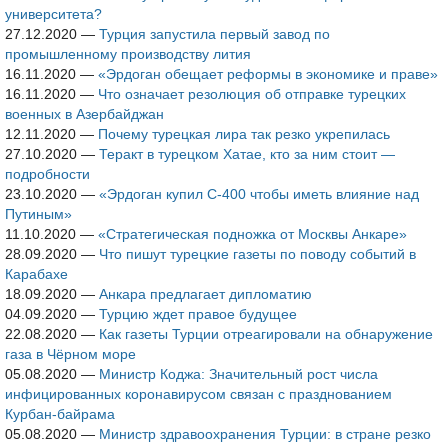
университета?
27.12.2020
—
Турция запустила первый завод по
промышленному производству лития
16.11.2020
—
«Эрдоган обещает реформы в экономике и праве»
16.11.2020
—
Что означает резолюция об отправке турецких
военных в Азербайджан
12.11.2020
—
Почему турецкая лира так резко укрепилась
27.10.2020
—
Теракт в турецком Хатае, кто за ним стоит —
подробности
23.10.2020
—
«Эрдоган купил С-400 чтобы иметь влияние над
Путиным»
11.10.2020
—
«Стратегическая подножка от Москвы Анкаре»
28.09.2020
—
Что пишут турецкие газеты по поводу событий в
Карабахе
18.09.2020
—
Анкара предлагает дипломатию
04.09.2020
—
Турцию ждет правое будущее
22.08.2020
—
Как газеты Турции отреагировали на обнаружение
газа в Чёрном море
05.08.2020
—
Министр Коджа: Значительный рост числа
инфицированных коронавирусом связан с празднованием
Курбан-байрама
05.08.2020
—
Министр здравоохранения Турции: в стране резко