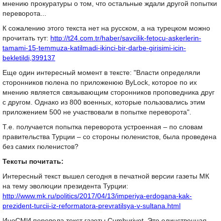
мнению прокуратуры о том, что остальные ждали другой попытки
переворота...
К сожалению этого текста нет на русском, а на турецком можно
прочитать тут:
http://t24.com.tr/haber/savcilik-fetocu-askerlerin-
tamami-15-temmuza-katilmadi-ikinci-bir-darbe-girisimi-icin-
bekletildi,399137
Еще один интересный момент в тексте: "Власти определяли
сторонников гюлена по приложенюю ByLock, которое по их
мнению является связывающим сторонников проповедника друг
с другом. Однако из 800 военных, которые пользовались этим
приложением 500 не участвовали в попытке переворота".
Т.е. получается попытка переворота устроенная – по словам
правительства Турции – со стороны гюленистов, была проведена
без самих гюленистов?
Тексты почитать:
Интересный текст вышел сегодня в печатной версии газеты МК
на тему эволюции президента Турции:
http://www.mk.ru/politics/2017/04/13/imperiya-erdogana-kak-
prezident-turcii-iz-reformatora-prevratilsya-v-sultana.html
ИноСМИ перевела текст газеты Cumhuriyet. Это единственная