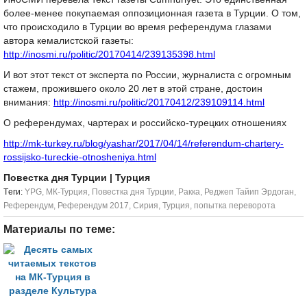
более-менее покупаемая оппозиционная газета в Турции. О том,
что происходило в Турции во время референдума глазами
автора кемалистской газеты:
http://inosmi.ru/politic/20170414/239135398.html
И вот этот текст от эксперта по России, журналиста с огромным
стажем, прожившего около 20 лет в этой стране, достоин
внимания:
http://inosmi.ru/politic/20170412/239109114.html
О референдумах, чартерах и российско-турецких отношениях
http://mk-turkey.ru/blog/yashar/2017/04/14/referendum-chartery-
rossijsko-tureckie-otnosheniya.html
Повестка дня Турции
| Турция
Tеги:
YPG
,
МК-Турция
,
Повестка дня Турции
,
Ракка
,
Реджеп Тайип Эрдоган
,
Референдум
,
Референдум 2017
,
Сирия
,
Турция
,
попытка переворота
Материалы по теме: