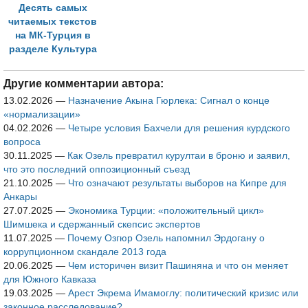
Десять самых
читаемых текстов
на МК-Турция в
разделе Культура
Другие комментарии автора:
13.02.2026
—
Назначение Акына Гюрлека: Сигнал о конце
«нормализации»
04.02.2026
—
Четыре условия Бахчели для решения курдского
вопроса
30.11.2025
—
Как Озель превратил курултаи в броню и заявил,
что это последний оппозиционный съезд
21.10.2025
—
Что означают результаты выборов на Кипре для
Анкары
27.07.2025
—
Экономика Турции: «положительный цикл»
Шимшека и сдержанный скепсис экспертов
11.07.2025
—
Почему Озгюр Озель напомнил Эрдогану о
коррупционном скандале 2013 года
20.06.2025
—
Чем историчен визит Пашиняна и что он меняет
для Южного Кавказа
19.03.2025
—
Арест Экрема Имамоглу: политический кризис или
законное расследование?