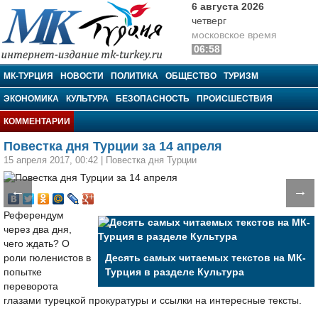
6 августа 2026
четверг
московское время
06:58
МК-Турция
МК-ТУРЦИЯ
НОВОСТИ
ПОЛИТИКА
ОБЩЕСТВО
ТУРИЗМ
ЭКОНОМИКА
КУЛЬТУРА
БЕЗОПАСНОСТЬ
ПРОИСШЕСТВИЯ
КОММЕНТАРИИ
Повестка дня Турции за 14 апреля
15 апреля 2017, 00:42
|
Повестка дня Турции
←
→
Референдум
через два дня,
чего ждать? О
роли гюленистов в
Десять самых читаемых текстов на МК-
попытке
Турция в разделе Культура
переворота
глазами турецкой прокуратуры и ссылки на интересные тексты.