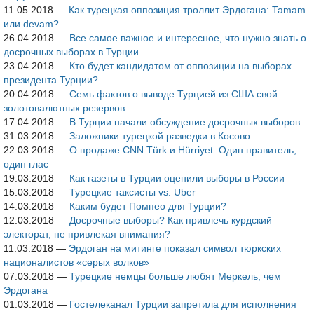
11.05.2018
—
Как турецкая оппозиция троллит Эрдогана: Tamam
или devam?
26.04.2018
—
Все самое важное и интересное, что нужно знать о
досрочных выборах в Турции
23.04.2018
—
Кто будет кандидатом от оппозиции на выборах
президента Турции?
20.04.2018
—
Семь фактов о выводе Турцией из США свой
золотовалютных резервов
17.04.2018
—
В Турции начали обсуждение досрочных выборов
31.03.2018
—
Заложники турецкой разведки в Косово
22.03.2018
—
О продаже CNN Türk и Hürriyet: Один правитель,
один глас
19.03.2018
—
Как газеты в Турции оценили выборы в России
15.03.2018
—
Турецкие таксисты vs. Uber
14.03.2018
—
Каким будет Помпео для Турции?
12.03.2018
—
Досрочные выборы? Как привлечь курдский
электорат, не привлекая внимания?
11.03.2018
—
Эрдоган на митинге показал символ тюркских
националистов «серых волков»
07.03.2018
—
Турецкие немцы больше любят Меркель, чем
Эрдогана
01.03.2018
—
Гостелеканал Турции запретила для исполнения