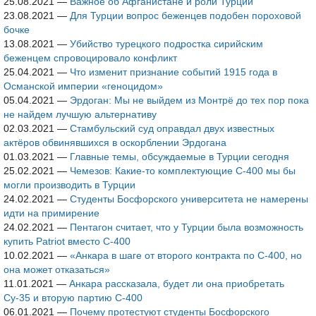
25.08.2021
—
Важное об Афганистане и роли Турции
23.08.2021
—
Для Турции вопрос беженцев подобен пороховой
бочке
13.08.2021
—
Убийство турецкого подростка сирийским
беженцем спровоцировало конфликт
25.04.2021
—
Что изменит признание событий 1915 года в
Османской империи «геноцидом»
05.04.2021
—
Эрдоган: Мы не выйдем из Монтрё до тех пор пока
не найдем лучшую альтернативу
02.03.2021
—
Стамбульский суд оправдал двух известных
актёров обвинявшихся в оскорблении Эрдогана
01.03.2021
—
Главные темы, обсуждаемые в Турции сегодня
25.02.2021
—
Чемезов: Какие-то комплектующие С-400 мы бы
могли производить в Турции
24.02.2021
—
Студенты Босфорского университета не намерены
идти на примирение
24.02.2021
—
Пентагон считает, что у Турции была возможность
купить Patriot вместо С-400
10.02.2021
—
«Анкара в шаге от второго контракта по С-400, но
она может отказаться»
11.01.2021
—
Анкара рассказала, будет ли она приобретать
Су-35 и вторую партию С-400
06.01.2021
—
Почему протестуют студенты Босфорского