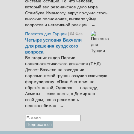
системе юстиции. То, что человек,
который вел резонансное дело мэра
Стамбула Имамоглу, вдруг получил столь
высокие полномочия, вызвало уйму
вопросов и негативной реакции. →
Повестка дня Турции
| 04 Фев.
Четыре условия Бахчели
для решения курдского
вопроса
Во вторник лидер Партии
националистического движения (ПНД)
Девлет Бахчели на заседании
парламентской группы озвучил ключевую
формулировку: «Пока Анатолия не
обретёт покой, Оджалан — надежду,
Ахметы — свои посты, а Демирташ —
свой дом, наша решимость
непоколебима». →