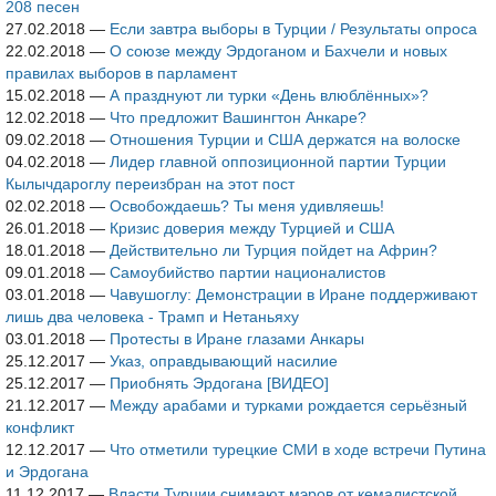
208 песен
27.02.2018
—
Если завтра выборы в Турции / Результаты опроса
22.02.2018
—
О союзе между Эрдоганом и Бахчели и новых
правилах выборов в парламент
15.02.2018
—
А празднуют ли турки «День влюблённых»?
12.02.2018
—
Что предложит Вашингтон Анкаре?
09.02.2018
—
Отношения Турции и США держатся на волоске
04.02.2018
—
Лидер главной оппозиционной партии Турции
Кылычдароглу переизбран на этот пост
02.02.2018
—
Освобождаешь? Ты меня удивляешь!
26.01.2018
—
Кризис доверия между Турцией и США
18.01.2018
—
Действительно ли Турция пойдет на Африн?
09.01.2018
—
Самоубийство партии националистов
03.01.2018
—
Чавушоглу: Демонстрации в Иране поддерживают
лишь два человека - Трамп и Нетаньяху
03.01.2018
—
Протесты в Иране глазами Анкары
25.12.2017
—
Указ, оправдывающий насилие
25.12.2017
—
Приобнять Эрдогана [ВИДЕО]
21.12.2017
—
Между арабами и турками рождается серьёзный
конфликт
12.12.2017
—
Что отметили турецкие СМИ в ходе встречи Путина
и Эрдогана
11.12.2017
—
Власти Турции снимают мэров от кемалистской