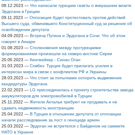
08.12.2023
—
Что написали турецкие газеты о вчерашнем визите
Эрдогана в Грецию
09.11.2023
—
Оппозиция будет протестовать против действий
Высшего суда, обвинившего Конституционный суд за решение об
освобождении депутата
04.09.2023
—
Встреча Путина и Эрдогана в Сочи: Что об этом
говорят в Анкаре
01.08.2023
—
Столкновения между протурецкими
формированиями произошли на северо-востоке Сирии
20.05.2023
—
Кингмейкер - Синан Оган
31.03.2023
—
Совбез: Турция будет прилагать усилия в
интересах мира в связи с конфликтом РФ и Украины
28.03.2023
—
Что стоит за попытками оспорить выдвижение
кандидатуры Эрдогана
22.02.2023
—
LG присоединилась к проекту строительства завода
аккумуляторов для электромобилей в Турции
25.11.2022
—
Жители Антальи требуют не продавать и не
сдавать недвижимость иностранцам
25.04.2022
—
В Турции в отношении депутата от оппозиции
начали расследование за пост о геноциде армян
25.03.2022
—
Эрдоган не встретился с Байденом на саммите
НАТО в Украине