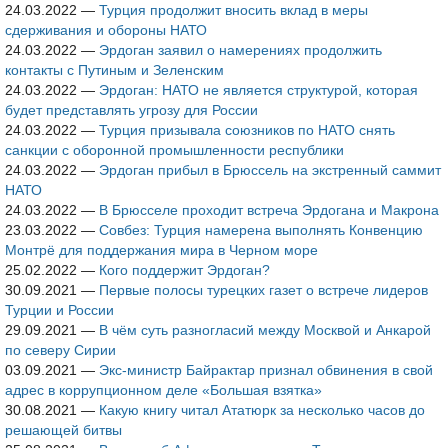
24.03.2022
—
Турция продолжит вносить вклад в меры
сдерживания и обороны НАТО
24.03.2022
—
Эрдоган заявил о намерениях продолжить
контакты с Путиным и Зеленским
24.03.2022
—
Эрдоган: НАТО не является структурой, которая
будет представлять угрозу для России
24.03.2022
—
Турция призывала союзников по НАТО снять
санкции с оборонной промышленности республики
24.03.2022
—
Эрдоган прибыл в Брюссель на экстренный саммит
НАТО
24.03.2022
—
В Брюсселе проходит встреча Эрдогана и Макрона
23.03.2022
—
Совбез: Турция намерена выполнять Конвенцию
Монтрё для поддержания мира в Черном море
25.02.2022
—
Кого поддержит Эрдоган?
30.09.2021
—
Первые полосы турецких газет о встрече лидеров
Турции и России
29.09.2021
—
В чём суть разногласий между Москвой и Анкарой
по северу Сирии
03.09.2021
—
Экс-министр Байрактар признал обвинения в свой
адрес в коррупционном деле «Большая взятка»
30.08.2021
—
Какую книгу читал Ататюрк за несколько часов до
решающей битвы