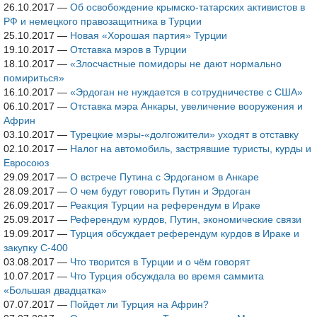
26.10.2017
—
Об освобождение крымско-татарских активистов в
РФ и немецкого правозащитника в Турции
25.10.2017
—
Новая «Хорошая партия» Турции
19.10.2017
—
Отставка мэров в Турции
18.10.2017
—
«Злосчастные помидоры не дают нормально
помириться»
16.10.2017
—
«Эрдоган не нуждается в сотрудничестве с США»
06.10.2017
—
Отставка мэра Анкары, увеличение вооружения и
Африн
03.10.2017
—
Турецкие мэры-«долгожители» уходят в отставку
02.10.2017
—
Налог на автомобиль, застрявшие туристы, курды и
Евросоюз
29.09.2017
—
О встрече Путина с Эрдоганом в Анкаре
28.09.2017
—
О чем будут говорить Путин и Эрдоган
26.09.2017
—
Реакция Турции на референдум в Ираке
25.09.2017
—
Референдум курдов, Путин, экономические связи
19.09.2017
—
Турция обсуждает референдум курдов в Ираке и
закупку С-400
03.08.2017
—
Что творится в Турции и о чём говорят
10.07.2017
—
Что Турция обсуждала во время саммита
«Большая двадцатка»
07.07.2017
—
Пойдет ли Турция на Африн?